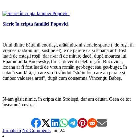
*
Sicrie în cripta familiei Popovici
*
Unul dintre bătrânii enoriaşi, arătându-mi sicriele sparte (“de ruşi, în
vremea războiului”, susţine el), e de părere că şi icoana ar fi fost
luată de ostaşii roşii, dar n-ar fi de mirare dacă, după moartea lui
Epaminonda Bucewsky, brusc devenit celebru şi în Bucovina,
icoana ar fi fost luată de vreun român get-beget sau get-buget, în
sutană sau fără, şi care s-o fi vândut “străinilor, care au parale şi
cunosc valoarea artei”, după cum consemna Vincenţiu Babeş.
*
N-am găsit nimic, în cripta din Stroieşti, dar am căutat. Ceea ce tot
înseamnă ceva…
Jurnalism
No Comments
Jun
24