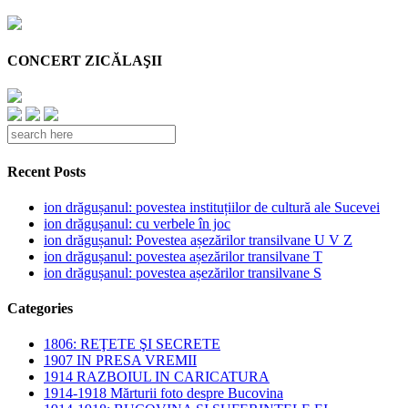
CONCERT ZICĂLAŞII
Recent Posts
ion drăgușanul: povestea instituțiilor de cultură ale Sucevei
ion drăgușanul: cu verbele în joc
ion drăgușanul: Povestea așezărilor transilvane U V Z
ion drăgușanul: povestea așezărilor transilvane T
ion drăgușanul: povestea așezărilor transilvane S
Categories
1806: REŢETE ŞI SECRETE
1907 IN PRESA VREMII
1914 RAZBOIUL IN CARICATURA
1914-1918 Mărturii foto despre Bucovina