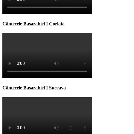
Cântecele Basarabiei I Corlata
Cântecele Basarabiei I Suceava