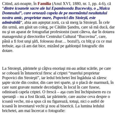
Citind, azi-noapte, în
Familia
(Anul XVI, 1880, nr. 1, pp. 4-6), că
“
dintre icoanele sacre ale lui Epaminonda Bucewsky, o „Maica
Domnului”, care ornează capela de pe mormântul neuitatului
nostru amic, proprietar mare, Popovici din Stoieşti, este
admirabilă
“, abia am aşteptat zorii, ca să merg la Stroieşti. În cele
din urmă, am găsit un coleg, pe Cătălin Şandru, care să mă ducă, dar
nu şi un aparat de fotografiat profesionist (sunt câteva, dar în dotarea
managerului şi directorilor Centrului Cultural “Bucovina”, care,
până a fi fost unşi şăfi, foloseau doar… bozul!), cu bliţ şi cu ce mai
trebuie, aşa că am dat bice, mizând pe gablonţul fotografic din
dotare.
*
La Stroieşti, părintele şi câţiva enoriaşi mi-au arătat scările, pe care
se coboară în întunericul firesc al criptei “marelui proprietar
Popovici din Stroieşti”, iar ledul brichetei îmi îngăduia să zăresc
şapte sicrie din cositor, din care trei sparte, şi o placă de marmură, în
care sunt gravate numele decedaţilor, în locul în care fusese,
odinioară capela criptei. O frescă – aşa cum îmi închipuisem eu cu
speranţă – nu a fost făcută, iar părintele, care auzise ceva despre o
icoană veche, mi-a spus că nu figurează, totuşi, nici o astfel de
icoană în inventarul vechi şi nou al bisericii. La lumina ledului
brichetei, am mai încercat o fotografie: