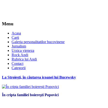
Menu
Acasa
Carti
Galeria personalitatilor bucovinene
Jurnalism
Urzica vieneza
Rock Andi
Rubrica lui Andi
Contact
Categorii
La Stroieşti, în căutarea icoanei lui Bucewsky
În cripta familiei boiereşti Popovici
*