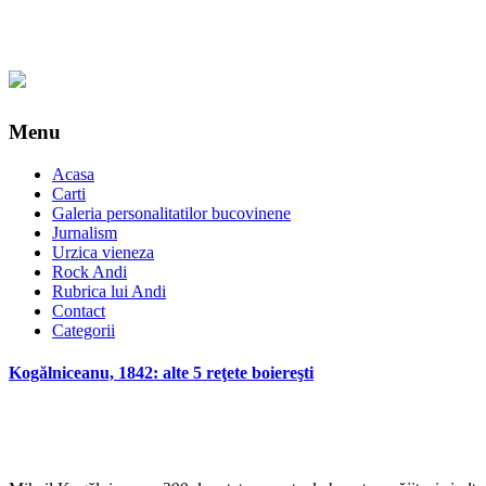
Menu
Acasa
Carti
Galeria personalitatilor bucovinene
Jurnalism
Urzica vieneza
Rock Andi
Rubrica lui Andi
Contact
Categorii
Kogălniceanu, 1842: alte 5 reţete boiereşti