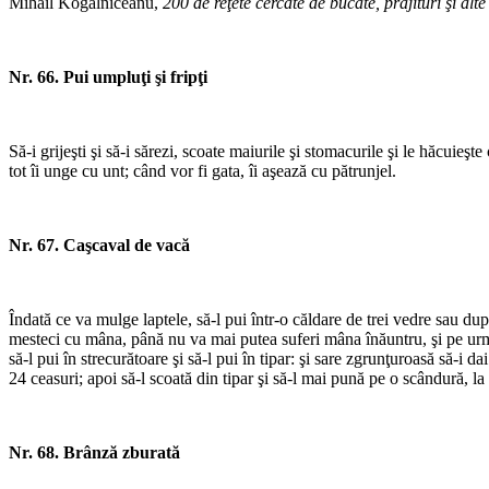
Mihail Kogălniceanu,
200 de reţete cercate de bucate, prăjituri şi alte
Nr. 66. Pui umpluţi şi fripţi
Să-i grijeşti şi să-i sărezi, scoate maiurile şi stomacurile şi le hăcuieşt
tot îi unge cu unt; când vor fi gata, îi aşează cu pătrunjel.
Nr. 67. Caşcaval de vacă
Îndată ce va mulge laptele, să-l pui într-o căldare de trei vedre sau dup
mesteci cu mâna, până nu va mai putea suferi mâna înăuntru, şi pe urmă,
să-l pui în strecurătoare şi să-l pui în tipar: şi sare zgrunţuroasă să-i da
24 ceasuri; apoi să-l scoată din tipar şi să-l mai pună pe o scândură, la 
Nr. 68. Brânză zburată