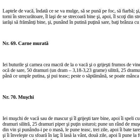
Laptele de vacă, îndată ce se va mulge, să se pună pe foc, să fiarbă; şi,
torni în strecurătoare, îl laşi de se strecoară bine şi, apoi, îl scoţi din s
iarăşi să frămânţi bine, şi, punând în putină puţină sare, baţi brânza cu 
Nr. 69. Carne murată
Iei buturile şi carnea cea macră de la o vacă şi o grijeşti frumos de vin
ocă de sare, 50 dramuri (un dram – 3,18-3,23 grame) silitră, 25 dramuri 
până ce umple putina, şi pui teasc; peste o săptămână, se poate mânca 
Nr. 70. Muşchi
Iei muşchi de vacă sau de mascur şi îl grijeşti tare bine, apoi îi speli c
dramuri silitră, 25 dramuri piper şi puţin usturoi; pune un rând de muşchi
din vin şi punându-i pe o masă, le pune teasc, trei zile, apoi îi bate ta
şi îi înveleşte cu sfoară în laţ; îi lasă la vânt, două zile, apoi îi pune