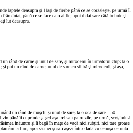
nde laptele deasupra şi-l laşi de fierbe până ce se corăsleşte, pe urmă îl
la frământat, până ce se face ca o alifie; apoi îi dai sare câtă trebuie şi
baţi lut deasupra.
nd un rând de carne şi unul de sare, şi mirodenii în următorul chip: la o
i pui un rând de carne, unul de sare cu silitră şi mirodenii, şi aşa,
ă, punând un rând de muşchi şi unul de sare, la o ocă de sare – 50
ni vin până îi cuprinde şi şed aşa trei sau patru zile, pe urmă, scoţându-i
ăsimea înăuntru şi îi bagă în maţe de vacă nici subţiri, nici tare groase
ptămâni la fum, apoi să-i iei şi să-i aşezi într-o ladă cu cenuşă cernută