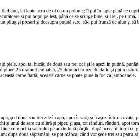
*
 fierbând, iei lapte acru de oi cu un polonic; îl pui în lapte până ce cupri
trecurătoare şi pui boţul pe lest, până ce se scurge bine, şi-l iei, pe urmă, 
un pilug şi presari şi deasupra puţină sare; să-i pui frunză de alun şi să 
*
*
e şi piele, apoi tai bucăţi de două sau trei ocă şi le aşezi în putină, punâ
piper, 25 dramuri enibahar, 25 dramuri frunze de dafin şi puţin usturoi; ş
această carne fiartă; această carne se poate pune la foc ca jamboanele.
*
*
u apă; şed două sau trei zile în apă, apoi îi scoţi şi îi aşezi într-o covat
 şi unul de sare cu silitră şi piper, şi aşa, tot rânduri, rânduri, apoi tor
re bine cu muchia satârului pe amândouă părţile, după aceea îi torni cu gr
 la fum; după două săptămâni, se pot mânca; când vor şede trei sau patru să