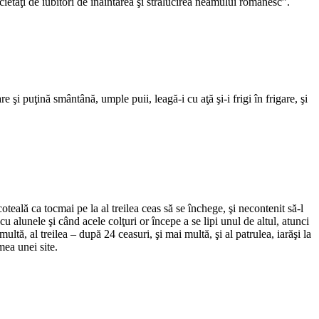
societăţi de iubitori de înaintarea şi strălucirea neamului românesc”.
e şi puţină smântână, umple puii, leagă-i cu aţă şi-i frigi în frigare, şi
oteală ca tocmai pe la al treilea ceas să se închege, şi necontenit să-l
alunele şi când acele colţuri or începe a se lipi unul de altul, atunci
multă, al treilea – după 24 ceasuri, şi mai multă, şi al patrulea, iarăşi la
mea unei site.