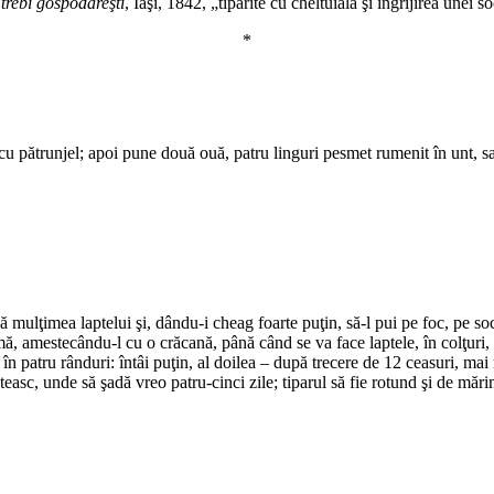
 trebi gospodăreşti
, Iaşi, 1842, „tipărite cu cheltuiala şi îngrijirea unei 
*
*
e cu pătrunjel; apoi pune două ouă, patru linguri pesmet rumenit în unt, sar
*
*
ă mulţimea laptelui şi, dându-i cheag foarte puţin, să-l pui pe foc, pe soc
 amestecându-l cu o crăcană, până când se va face laptele, în colţuri, cu 
i în patru rânduri: întâi puţin, al doilea – după trecere de 12 ceasuri, mai 
teasc, unde să şadă vreo patru-cinci zile; tiparul să fie rotund şi de mări
*