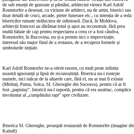
de sub munții de gunoaie și pământ, arhitectul vienez Karl Adolf
Romstorfer a desenat, cu viziune de arhitect, nu de artist, biserici sau
doar detalii de cruci, arcade, pietre funerare etc., cu intenția de a reda
bisericilor ruinate strălucirea de odinioară. Dacă, în Moldova,
arhitecții francezi au dărâmat totul și apoi au reconstruit, fără prea
multă bătaie de cap pentru respectarea a ceea ce a fost cândva,
Romstorfer, în Bucovina, nu și-a permis nici o improvizație,
interesul său major fiind de a restaura, de a recupera formele și
simbolurile inițiale.
*
Karl Adolf Romtorfer ne-a oferit enorm, cu mult peste infinita
noastră ignoranță și lipsă de recunoștință. Biserica nu-i rostește
numele, nici măcar de la altarele care, fără el, nu ar mai fi existat
(Mirăuți, Putna, Solca, Sf. Gheorghe din Suceava), pentru că ar fi
fost „papistaș”. Istoricii nu-l suportă, pentru că era austriac, complice
involuntar al „cumplitului rapt” spre civilizare.
*
Biserica Sf. Gheorghe, proaspăt restaurată de Romstorfer (imagine di
Kaindl)