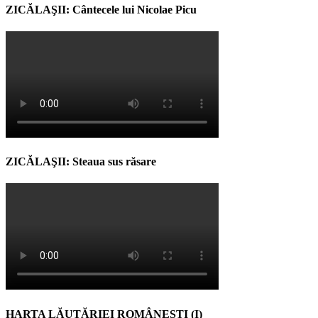
ZICĂLAŞII: Cântecele lui Nicolae Picu
ZICĂLAŞII: Steaua sus răsare
HARTA LĂUTĂRIEI ROMÂNEŞTI (I)