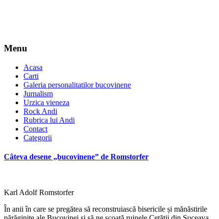
Menu
Acasa
Carti
Galeria personalitatilor bucovinene
Jurnalism
Urzica vieneza
Rock Andi
Rubrica lui Andi
Contact
Categorii
Câteva desene „bucovinene” de Romstorfer
Karl Adolf Romstorfer
În anii în care se pregătea să reconstruiască bisericile și mănăstirile
părăginite ale Bucovinei și să ne scoată ruinele Cetății din Suceava