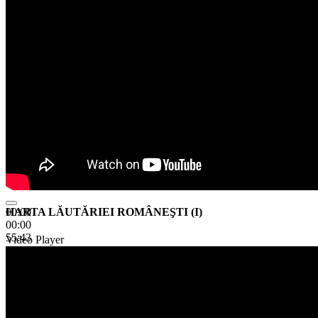
HARTA LĂUTĂRIEI ROMÂNEŞTI (I)
00:00
00:00
55:43
Video Player