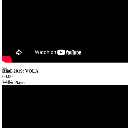
BRC 2019: VOLA
00:00
00:00
54:34
Video Player