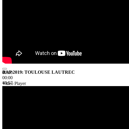
BAP 2019: TOULOUSE LAUTREC
00:00
00:00
40:57
Video Player