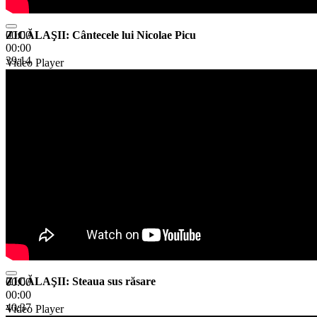
ZICĂLAŞII: Cântecele lui Nicolae Picu
00:00
00:00
39:14
Video Player
ZICĂLAŞII: Steaua sus răsare
00:00
00:00
40:37
Video Player