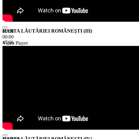
HARTA LĂUTĂRIEI ROMÂNEŞTI (III)
00:00
00:00
47:06
Video Player
HARTA LĂUTĂRIEI ROMÂNEŞTI (IV)