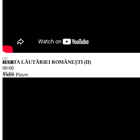
HARTA LĂUTĂRIEI ROMÂNEŞTI (II)
00:00
00:00
35:10
Video Player