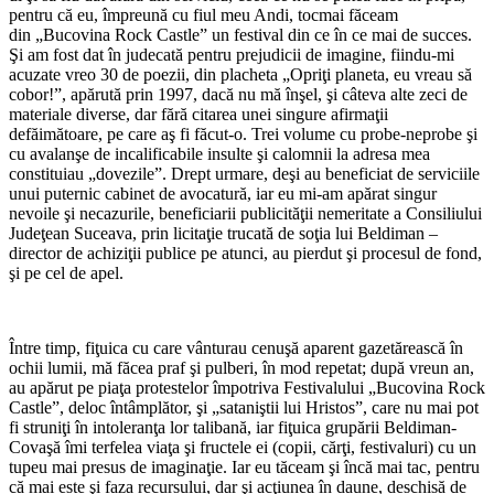
pentru că eu, împreună cu fiul meu Andi, tocmai făceam
din „Bucovina Rock Castle” un festival din ce în ce mai de succes.
Şi am fost dat în judecată pentru prejudicii de imagine, fiindu-mi
acuzate vreo 30 de poezii, din placheta „Opriţi planeta, eu vreau să
cobor!”, apărută prin 1997, dacă nu mă înşel, şi câteva alte zeci de
materiale diverse, dar fără citarea unei singure afirmaţii
defăimătoare, pe care aş fi făcut-o. Trei volume cu probe-neprobe şi
cu avalanşe de incalificabile insulte şi calomnii la adresa mea
constituiau „dovezile”. Drept urmare, deşi au beneficiat de serviciile
unui puternic cabinet de avocatură, iar eu mi-am apărat singur
nevoile şi necazurile, beneficiarii publicităţii nemeritate a Consiliului
Judeţean Suceava, prin licitaţie trucată de soţia lui Beldiman –
director de achiziţii publice pe atunci, au pierdut şi procesul de fond,
şi pe cel de apel.
Între timp, fiţuica cu care vânturau cenuşă aparent gazetărească în
ochii lumii, mă făcea praf şi pulberi, în mod repetat; după vreun an,
au apărut pe piaţa protestelor împotriva Festivalului „Bucovina Rock
Castle”, deloc întâmplător, şi „sataniştii lui Hristos”, care nu mai pot
fi struniţi în intoleranţa lor talibană, iar fiţuica grupării Beldiman-
Covaşă îmi terfelea viaţa şi fructele ei (copii, cărţi, festivaluri) cu un
tupeu mai presus de imaginaţie. Iar eu tăceam şi încă mai tac, pentru
că mai este şi faza recursului, dar şi acţiunea în daune, deschisă de