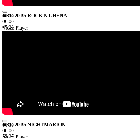
BRC 2019: ROCK N GHENA
00:00
00:00
47:28
Video Player
BRC 2019: NIGHTMARION
00:00
00:00
52:27
Video Player