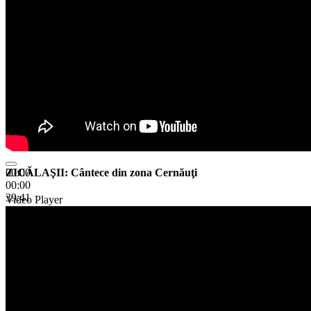
ZICĂLAŞII: Cântece din zona Cernăuţi
00:00
00:00
39:41
Video Player