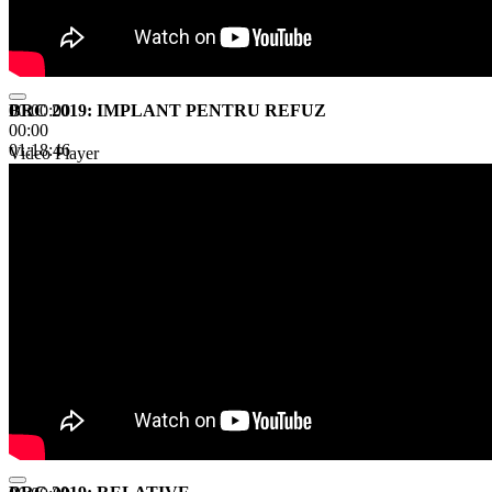
BRC 2019: IMPLANT PENTRU REFUZ
00:00:00
00:00
01:18:46
Video Player