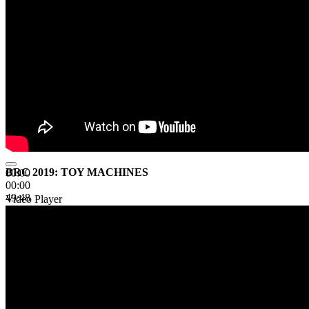
BRC 2019: TOY MACHINES
00:00
00:00
49:48
Video Player