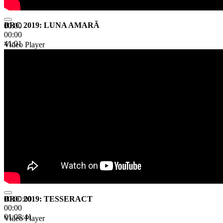
BRC 2019: LUNA AMARĂ
00:00
00:00
41:01
Video Player
BRC 2019: TESSERACT
00:00:00
00:00
01:08:41
Video Player