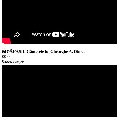
ZICĂLAŞII: Cântecele lui Gheorghe A. Dinicu
00:00:00
00:00
01:03:35
Video Player