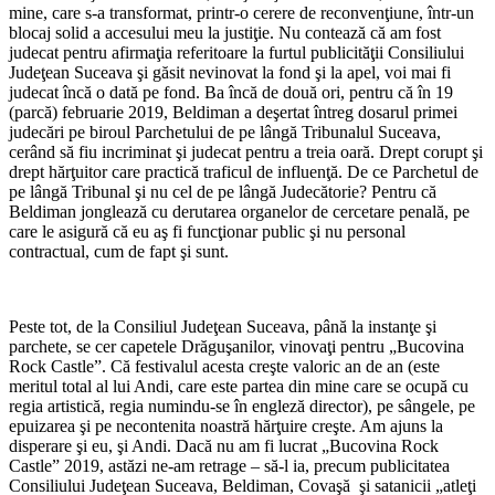
mine, care s-a transformat, printr-o cerere de reconvenţiune, într-un
blocaj solid a accesului meu la justiţie. Nu contează că am fost
judecat pentru afirmaţia referitoare la furtul publicităţii Consiliului
Judeţean Suceava şi găsit nevinovat la fond şi la apel, voi mai fi
judecat încă o dată pe fond. Ba încă de două ori, pentru că în 19
(parcă) februarie 2019, Beldiman a deşertat întreg dosarul primei
judecări pe biroul Parchetului de pe lângă Tribunalul Suceava,
cerând să fiu incriminat şi judecat pentru a treia oară. Drept corupt şi
drept hărţuitor care practică traficul de influenţă. De ce Parchetul de
pe lângă Tribunal şi nu cel de pe lângă Judecătorie? Pentru că
Beldiman jonglează cu derutarea organelor de cercetare penală, pe
care le asigură că eu aş fi funcţionar public şi nu personal
contractual, cum de fapt şi sunt.
Peste tot, de la Consiliul Judeţean Suceava, până la instanţe şi
parchete, se cer capetele Drăguşanilor, vinovaţi pentru „Bucovina
Rock Castle”. Că festivalul acesta creşte valoric an de an (este
meritul total al lui Andi, care este partea din mine care se ocupă cu
regia artistică, regia numindu-se în engleză director), pe sângele, pe
epuizarea şi pe necontenita noastră hărţuire creşte. Am ajuns la
disperare şi eu, şi Andi. Dacă nu am fi lucrat „Bucovina Rock
Castle” 2019, astăzi ne-am retrage – să-l ia, precum publicitatea
Consiliului Judeţean Suceava, Beldiman, Covaşă şi satanicii „atleţi