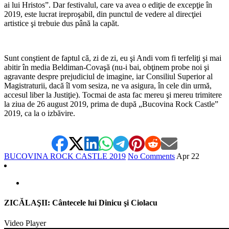
ai lui Hristos”. Dar festivalul, care va avea o ediţie de excepţie în
2019, este lucrat ireproşabil, din punctul de vedere al direcţiei
artistice şi trebuie dus până la capăt.
Sunt conştient de faptul că, zi de zi, eu şi Andi vom fi terfeliţi şi mai
abitir în media Beldiman-Covaşă (nu-i bai, obţinem probe noi şi
agravante despre prejudiciul de imagine, iar Consiliul Superior al
Magistraturii, dacă îl vom sesiza, ne va asigura, în cele din urmă,
accesul liber la Justiţie). Tocmai de asta fac mereu şi mereu trimitere
la ziua de 26 august 2019, prima de după „Bucovina Rock Castle”
2019, ca la o izbăvire.
BUCOVINA ROCK CASTLE 2019
No Comments
Apr
22
ZICĂLAŞII: Cântecele lui Dinicu şi Ciolacu
Video Player