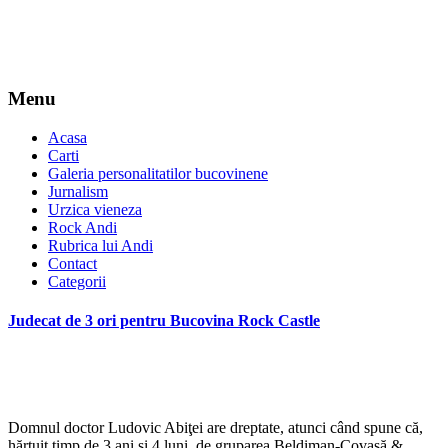
Menu
Acasa
Carti
Galeria personalitatilor bucovinene
Jurnalism
Urzica vieneza
Rock Andi
Rubrica lui Andi
Contact
Categorii
Judecat de 3 ori pentru Bucovina Rock Castle
Domnul doctor Ludovic Abiţei are dreptate, atunci când spune că,
hărţuit timp de 3 ani şi 4 luni, de gruparea Beldiman-Covaşă &