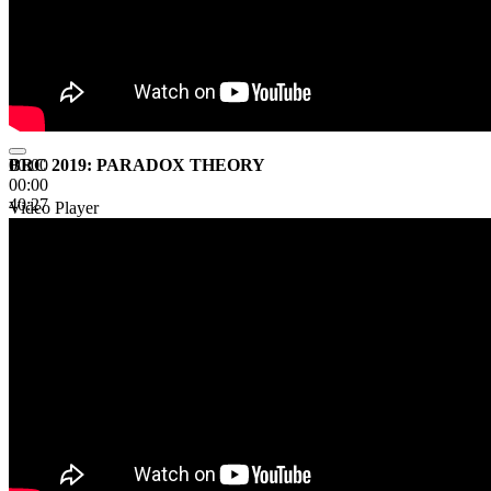
BRC 2019: PARADOX THEORY
00:00
00:00
40:27
Video Player