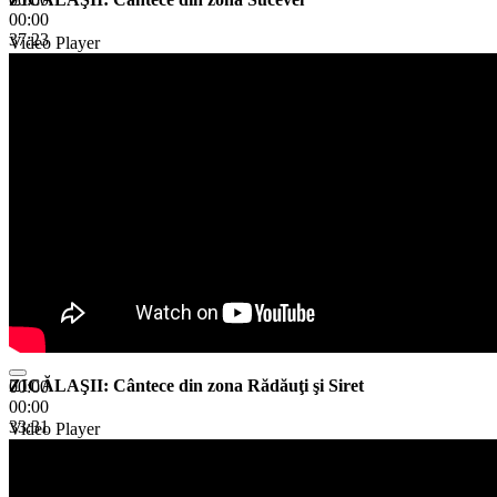
00:00
37:23
Video Player
ZICĂLAŞII: Cântece din zona Rădăuţi şi Siret
00:00
00:00
33:31
Video Player