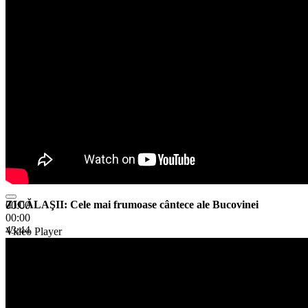
ZICĂLAŞII: Cele mai frumoase cântece ale Bucovinei
00:00
00:00
43:44
Video Player