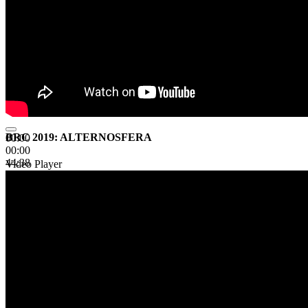
BRC 2019: ALTERNOSFERA
00:00
00:00
44:38
Video Player