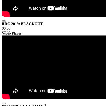
BRC 2019: BLACKOUT
00:00
00:00
37:05
Video Player