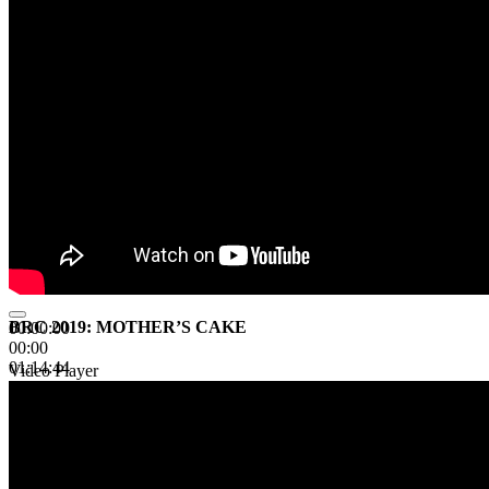
BRC 2019: MOTHER’S CAKE
00:00:00
00:00
01:14:44
Video Player