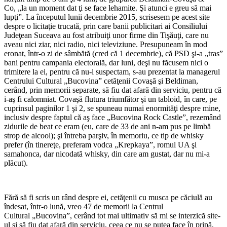
Co, „la un moment dat ţi se face lehamite. Şi atunci e greu să mai
lupţi”. La începutul lunii decembrie 2015, scrisesem pe acest site
despre o licitaţie trucată, prin care banii publicitari ai Consiliului
Judeţean Suceava au fost atribuiţi unor firme din Tişăuţi, care nu
aveau nici ziar, nici radio, nici televiziune. Presupuneam în mod
eronat, într-o zi de sâmbătă (cred că 1 decembrie), că PSD şi-a „tras”
bani pentru campania electorală, dar luni, deşi nu făcusem nici o
trimitere la ei, pentru că nu-i suspectam, s-au prezentat la managerul
Centrului Cultural „Bucovina” cetăţenii Covaşă şi Beldiman,
cerând, prin memorii separate, să fiu dat afară din serviciu, pentru că
i-aş fi calomniat. Covaşă flutura triumfător şi un tabloid, în care, pe
cuprinsul paginilor 1 şi 2, se spuneau numai enormităţi despre mine,
inclusiv despre faptul că aş face „Bucovina Rock Castle”, rezemând
zidurile de beat ce eram (eu, care de 33 de ani n-am pus pe limbă
strop de alcool); şi întreba parşiv, în memoriu, ce tip de whisky
prefer (în tinereţe, preferam vodca „Krepkaya”, romul UA şi
samahonca, dar nicodată whisky, din care am gustat, dar nu mi-a
plăcut).
Fără să fi scris un rând despre ei, cetăţenii cu musca pe căciulă au
îndesat, într-o lună, vreo 47 de memorii la Centrul
Cultural „Bucovina”, cerând tot mai ultimativ să mi se interzică site-
ul şi să fiu dat afară din serviciu, ceea ce nu se putea face în pripă,