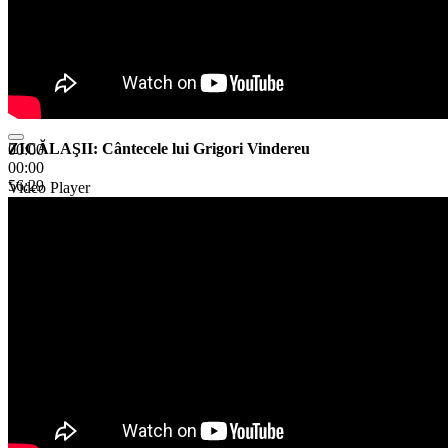
ZICĂLAŞII: Cântecele lui Grigori Vindereu
00:00
00:00
56:29
Video Player