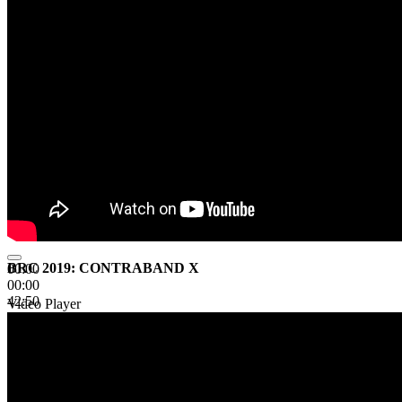
BRC 2019: CONTRABAND X
00:00
00:00
42:50
Video Player