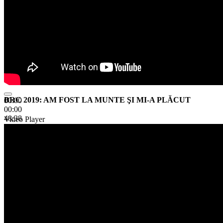
BRC 2019: AM FOST LA MUNTE ŞI MI-A PLĂCUT
00:00
00:00
48:38
Video Player