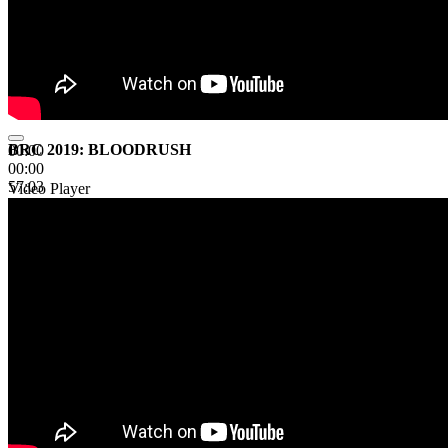
BRC 2019: BLOODRUSH
00:00
00:00
57:03
Video Player