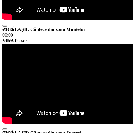
ZICĂLAŞII: Cântece din zona Muntelui
00:00
00:00
44:09
Video Player
ZICĂLAŞII: Cântece din zona Sucevei
00:00