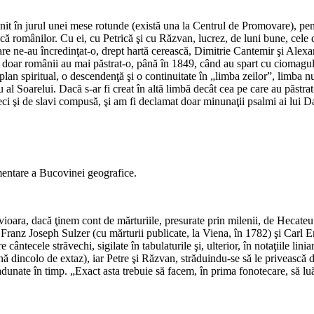
t în jurul unei mese rotunde (există una la Centrul de Promovare), pentr
stică românilor. Cu ei, cu Petrică şi cu Răzvan, lucrez, de luni bune, ce
e care ne-au încredinţat-o, drept hartă cerească, Dimitrie Cantemir şi A
e doar românii au mai păstrat-o, până în 1849, când au spart cu ciomagul
în plan spiritual, o descendenţă şi o continuitate în „limba zeilor”, limba 
 Soarelui. Dacă s-ar fi creat în altă limbă decât cea pe care au păstrat-o a
eci şi de slavi compusă, şi am fi declamat doar minunaţii psalmi ai lui D
umentare a Bucovinei geografice.
i vioara, dacă ţinem cont de mărturiile, presurate prin milenii, de Hecate
ranz Joseph Sulzer (cu mărturii publicate, la Viena, în 1782) şi Carl Eng
 cântecele străvechi, sigilate în tabulaturile şi, ulterior, în notaţiile lin
nă dincolo de extaz), iar Petre şi Răzvan, străduindu-se să le privească
dunate în timp. „Exact asta trebuie să facem, în prima fonotecare, să lu