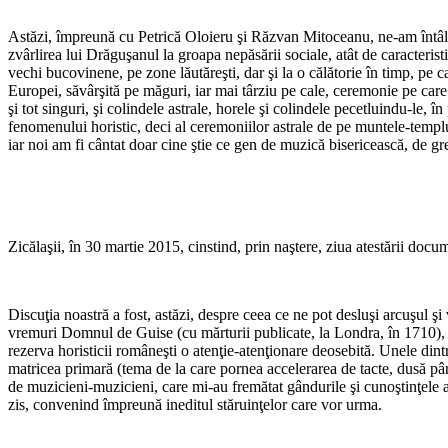
Astăzi, împreună cu Petrică Oloieru şi Răzvan Mitoceanu, ne-am întâlni
zvârlirea lui Drăguşanul la groapa nepăsării sociale, atât de caracteri
vechi bucovinene, pe zone lăutăreşti, dar şi la o călătorie în timp, p
Europei, săvârşită pe măguri, iar mai târziu pe cale, ceremonie pe car
şi tot singuri, şi colindele astrale, horele şi colindele pecetluindu-le, 
fenomenului horistic, deci al ceremoniilor astrale de pe muntele-templu al
iar noi am fi cântat doar cine ştie ce gen de muzică bisericească, de gr
Zicălaşii, în 30 martie 2015, cinstind, prin naştere, ziua atestării doc
Discuţia noastră a fost, astăzi, despre ceea ce ne pot desluşi arcuşul ş
vremuri Domnul de Guise (cu mărturii publicate, la Londra, în 1710), F
rezerva horisticii româneşti o atenţie-atenţionare deosebită. Unele dintre
matricea primară (tema de la care pornea accelerarea de tacte, dusă pâ
de muzicieni-muzicieni, care mi-au fremătat gândurile şi cunoştinţele a
zis, convenind împreună ineditul stăruinţelor care vor urma.