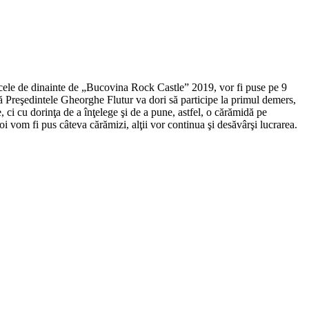
, cele de dinainte de „Bucovina Rock Castle” 2019, vor fi puse pe 9
Dacă Preşedintele Gheorghe Flutur va dori să participe la primul demers,
 ci cu dorinţa de a înţelege şi de a pune, astfel, o cărămidă pe
oi vom fi pus câteva cărămizi, alţii vor continua şi desăvârşi lucrarea.