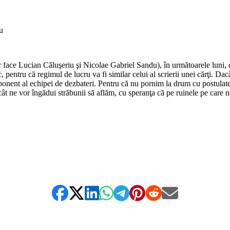
u
or face Lucian Căluşeriu şi Nicolae Gabriel Sandu), în următoarele luni
c, pentru că regimul de lucru va fi similar celui al scrierii unei cărţi. 
ponent al echipei de dezbateri. Pentru că nu pornim la drum cu postulate,
cât ne vor îngădui străbunii să aflăm, cu speranţa că pe ruinele pe care n