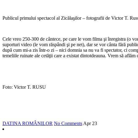
Publicul primului spectacol al Zicălaşilor – fotografii de Victor T. Rus
Cele vreo 250-300 de cântece, pe care le vom filma şi înregistra (o v
suporturi video (le vom răspândi şi pe net), dar se vor cânta fără publi
după cum mi-a zis într-o zi – nici domnia sa nu va fi spectator, ci com
temeliile ruinate ale cetăţii care a existat dintotdeauna. Vrem să aflăm 
Foto: Victor T. RUSU
DATINA ROMÂNILOR
No Comments
Apr
23