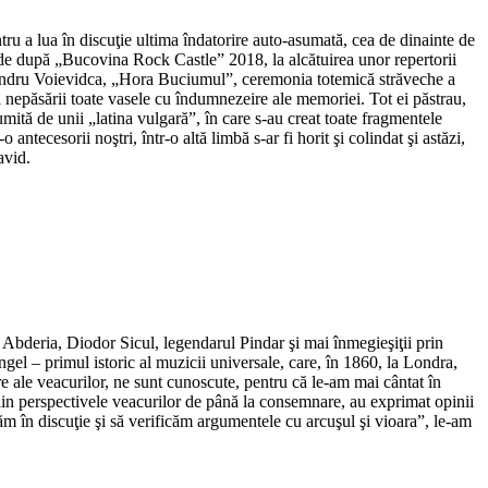
u a lua în discuţie ultima îndatorire auto-asumată, cea de dinainte de
le de după „Bucovina Rock Castle” 2018, la alcătuirea unor repertorii
lexandru Voievidca, „Hora Buciumul”, ceremonia totemică străveche a
 nepăsării toate vasele cu îndumnezeire ale memoriei. Tot ei păstrau,
numită de unii „latina vulgară”, în care s-au creat toate fragmentele
ntecesorii noştri, într-o altă limbă s-ar fi horit şi colindat şi astăzi,
avid.
u Abderia, Diodor Sicul, legendarul Pindar şi mai înmegieşiţii prin
el – primul istoric al muzicii universale, care, în 1860, la Londra,
iare ale veacurilor, ne sunt cunoscute, pentru că le-am mai cântat în
 din perspectivele veacurilor de până la consemnare, au exprimat opinii
ăm în discuţie şi să verificăm argumentele cu arcuşul şi vioara”, le-am