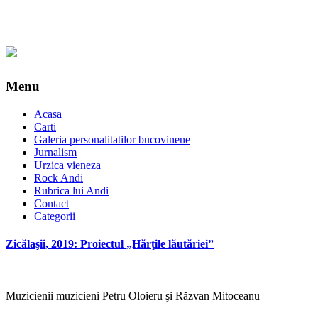
Menu
Acasa
Carti
Galeria personalitatilor bucovinene
Jurnalism
Urzica vieneza
Rock Andi
Rubrica lui Andi
Contact
Categorii
Zicălaşii, 2019: Proiectul „Hărţile lăutăriei”
Muzicienii muzicieni Petru Oloieru şi Răzvan Mitoceanu