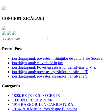
CONCERT ZICĂLAŞII
Recent Posts
ion drăgușanul: povestea instituțiilor de cultură ale Sucevei
ion drăgușanul: cu verbele în joc
ion drăgușanul: Povestea așezărilor transilvane U V Z
ion drăgușanul: povestea așezărilor transilvane T
ion drăgușanul: povestea așezărilor transilvane S
Categories
1806: REŢETE ŞI SECRETE
1907 IN PRESA VREMII
1914 RAZBOIUL IN CARICATURA
1914-1918 Mărturii foto despre Bucovina