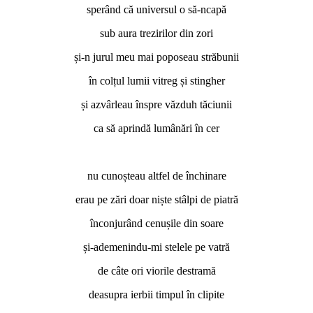
sperând că universul o să-ncapă
sub aura trezirilor din zori
și-n jurul meu mai poposeau străbunii
în colțul lumii vitreg și stingher
și azvârleau înspre văzduh tăciunii
ca să aprindă lumânări în cer
*
nu cunoșteau altfel de închinare
erau pe zări doar niște stâlpi de piatră
înconjurând cenușile din soare
și-ademenindu-mi stelele pe vatră
de câte ori viorile destramă
deasupra ierbii timpul în clipite