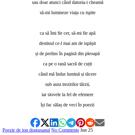
sau doar atunci când datoria-i cheamă
să-mi lumineze viața cu ispite
*
ca să îmi fie cer, să-mi fie apă
destinul ce-l mai am de ispășit
și de prelins în pagină din pleoapă
ca pe o rană sacră de cuțit
când mă îndur lumină și tăcere
sub aura trezirilor târzii,
iar slovele la fel de efemere
își fac sălaș de veci în poezii
Poezie de ion dragusanul
No Comments
Jun
25