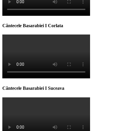
Cântecele Basarabiei I Corlata
Cântecele Basarabiei I Suceava