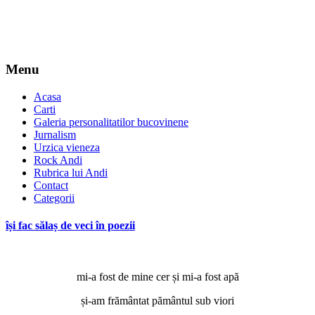
Menu
Acasa
Carti
Galeria personalitatilor bucovinene
Jurnalism
Urzica vieneza
Rock Andi
Rubrica lui Andi
Contact
Categorii
își fac sălaș de veci în poezii
mi-a fost de mine cer și mi-a fost apă
și-am frământat pământul sub viori