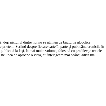
, deşi niciunul dintre noi nu se atingea de băuturile alcoolice.
prieteni. Scriind despre fiecare carte în parte şi publicând cronicile în
 publicată la Iaşi, în mai multe volume, folosind cu predilecţie textele
i care ne unea de aproape o viaţă, eu înţelegeam mai adânc, adică mai