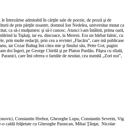
 le întrezărise admirabil în cărţile sale de poezie, de proză şi de
ulturii de prin părţile noastre, domnul Ion Nedelea, universitar mutat ca
itat, ca să-i mulţumesc şi să-l cunosc. Atunci l-am întâlnit, prima oară,
ilărind la Tişăuţi, iar eu, dincoace, la Mereni. Era un bărbat falnic, cu
le, prin multe redacţii, prin cea a revistei „Flacăra”, care mă publicase
, iar Cezar Baltag îmi citea mie şi finului său, Petre Got, pagini
eam doi îngeri, pe George Chirilă şi pe Platon Pardău. Păşea cu sfială,
Paranici, care îmi oferea o familie de neuitat, cea numită „Zori noi”,
 Antonovici, Constantin Hrehor, Gheorghe Lupu, Constantin Severin, Vig
tr-o caldă frăţietate cu Gheorghe Parascan, Mihai Ţânţar, Nicolae