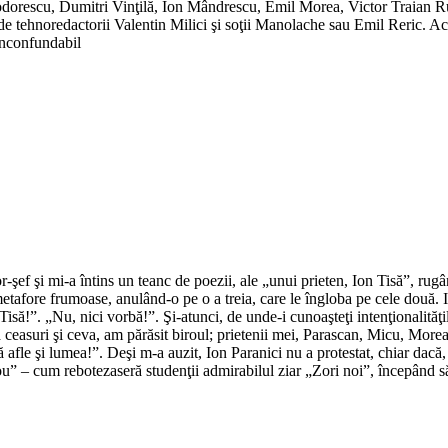
odorescu, Dumitri Vinţilă, Ion Mândrescu, Emil Morea, Victor Traian 
de tehnoredactorii Valentin Milici şi soţii Manolache sau Emil Reric. Aco
 inconfundabil
or-şef şi mi-a întins un teanc de poezii, ale „unui prieten, Ion Tisă”, rug
afore frumoase, anulând-o pe o a treia, care le îngloba pe cele două. Ion 
să!”. „Nu, nici vorbă!”. Şi-atunci, de unde-i cunoaşteţi intenţionalităţi
asuri şi ceva, am părăsit biroul; prietenii mei, Parascan, Micu, Morea şi
afle şi lumea!”. Deşi m-a auzit, Ion Paranici nu a protestat, chiar dacă, în
” – cum rebotezaseră studenţii admirabilul ziar „Zori noi”, începând să-ş