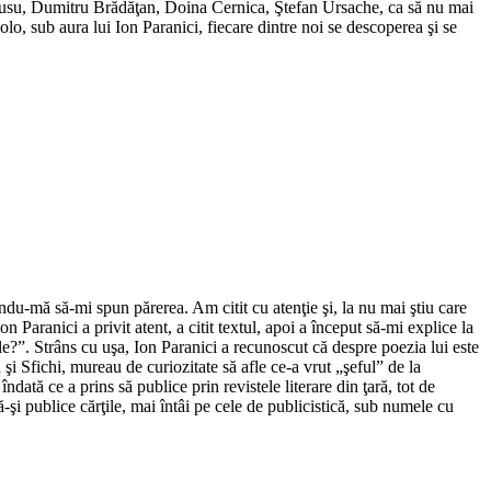
Rusu, Dumitru Brădăţan, Doina Cernica, Ştefan Ursache, ca să nu mai
lo, sub aura lui Ion Paranici, fiecare dintre noi se descoperea şi se
ându-mă să-mi spun părerea. Am citit cu atenţie şi, la nu mai ştiu care
Paranici a privit atent, a citit textul, apoi a început să-mi explice la
le?”. Strâns cu uşa, Ion Paranici a recunoscut că despre poezia lui este
 Sfichi, mureau de curiozitate să afle ce-a vrut „şeful” de la
dată ce a prins să publice prin revistele literare din ţară, tot de
i publice cărţile, mai întâi pe cele de publicistică, sub numele cu