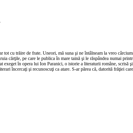
r
r tot cu trăire de frate. Uneori, mă suna şi ne întâlneam la vreo cârciumă
a cărţile, pe care le publica în mare taină şi le răspândea numai printre 
xeget în opera lui Ion Paranici, o istorie a literaturii române, scrisă şi
 literari încercaţi şi recunoscuţi ca atare. S-ar părea că, datorită frăţie