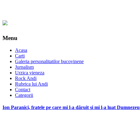
Menu
Acasa
Carti
Galeria personalitatilor bucovinene
Jurnalism
Urzica vieneza
Rock Andi
Rubrica lui Andi
Contact
Categorii
Ion Paranici, fratele pe care mi l-a dăruit şi mi l-a luat Dumnezeu