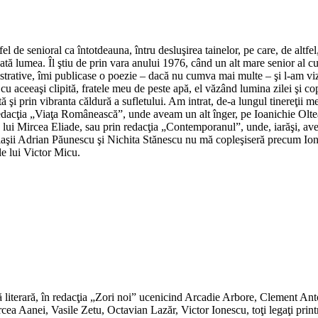
el de senioral ca întotdeauna, întru desluşirea tainelor, pe care, de altfel,
oată lumea. Îl ştiu de prin vara anului 1976, când un alt mare senior al c
nistrative, îmi publicase o poezie – dacă nu cumva mai multe – şi l-am viz
u aceeaşi clipită, fratele meu de peste apă, el văzând lumina zilei şi cop
 şi prin vibranta căldură a sufletului. Am intrat, de-a lungul tinereţii me
acţia „Viaţa Românească”, unde aveam un alt înger, pe Ioanichie Olteanu
 a lui Mircea Eliade, sau prin redacţia „Contemporanul”, unde, iarăşi, av
riaşii Adrian Păunescu şi Nichita Stănescu nu mă copleşiseră precum Ion 
le lui Victor Micu.
zetă literară, în redacţia „Zori noi” ucenicind Arcadie Arbore, Clement
a Aanei, Vasile Zetu, Octavian Lazăr, Victor Ionescu, toţi legaţi prin