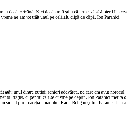
ult decât oricând. Nici dacă am fi ştiut că urmează să-l pierd în acest
 vreme ne-am tot trăit unul pe celălalt, clipă de clipă, Ion Paranici
ât atât: unul dintre puţinii seniori adevăraţi, pe care am avut norocul
entul frăţiei, ci pentru că i se cuvine pe deplin. Ion Paranici merită o
impresionat prin măreţia umanului: Radu Beligan şi Ion Paranici. Iar ca