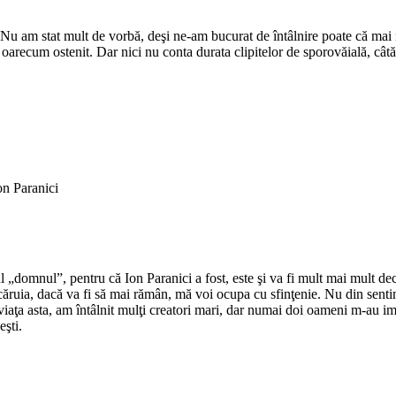
Nu am stat mult de vorbă, deşi ne-am bucurat de întâlnire poate că mai m
a oarecum ostenit. Dar nici nu conta durata clipitelor de sporovăială, câtă
on Paranici
l „domnul”, pentru că Ion Paranici a fost, este şi va fi mult mai mult dec
 căruia, dacă va fi să mai rămân, mă voi ocupa cu sfinţenie. Nu din sentim
n viaţa asta, am întâlnit mulţi creatori mari, dar numai doi oameni m-au 
eşti.