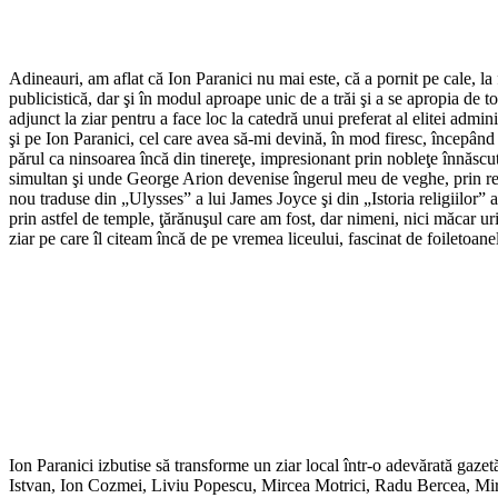
Adineauri, am aflat că Ion Paranici nu mai este, că a pornit pe cale, la f
publicistică, dar şi în modul aproape unic de a trăi şi a se apropia de t
adjunct la ziar pentru a face loc la catedră unui preferat al elitei admi
şi pe Ion Paranici, cel care avea să-mi devină, în mod firesc, începând c
părul ca ninsoarea încă din tinereţe, impresionant prin nobleţe înnăscută
simultan şi unde George Arion devenise îngerul meu de veghe, prin red
nou traduse din „Ulysses” a lui James Joyce şi din „Istoria religiilor”
prin astfel de temple, ţărănuşul care am fost, dar nimeni, nici măcar u
ziar pe care îl citeam încă de pe vremea liceului, fascinat de foiletoane
Ion Paranici izbutise să transforme un ziar local într-o adevărată ga
Istvan, Ion Cozmei, Liviu Popescu, Mircea Motrici, Radu Bercea, Mirce