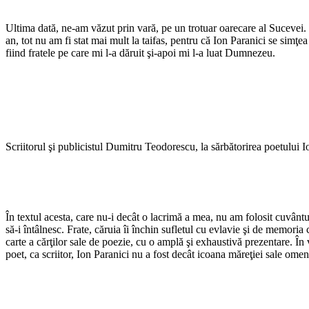
Ultima dată, ne-am văzut prin vară, pe un trotuar oarecare al Sucevei. 
an, tot nu am fi stat mai mult la taifas, pentru că Ion Paranici se simţe
fiind fratele pe care mi l-a dăruit şi-apoi mi l-a luat Dumnezeu.
Scriitorul şi publicistul Dumitru Teodorescu, la sărbătorirea poetului I
În textul acesta, care nu-i decât o lacrimă a mea, nu am folosit cuvântu
să-i întâlnesc. Frate, căruia îi închin sufletul cu evlavie şi de memoria
carte a cărţilor sale de poezie, cu o amplă şi exhaustivă prezentare. Î
poet, ca scriitor, Ion Paranici nu a fost decât icoana măreţiei sale omen