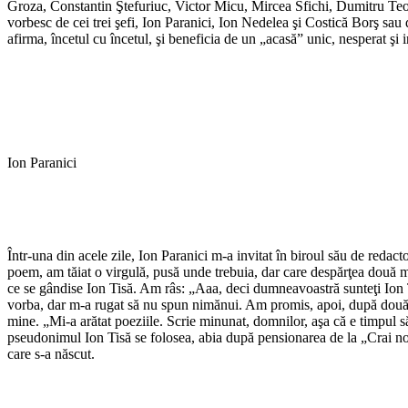
Groza, Constantin Ştefuriuc, Victor Micu, Mircea Sfichi, Dumitru Te
vorbesc de cei trei şefi, Ion Paranici, Ion Nedelea şi Costică Borş sau 
afirma, încetul cu încetul, şi beneficia de un „acasă” unic, nesperat şi
Ion Paranici
Într-una din acele zile, Ion Paranici m-a invitat în biroul său de redact
poem, am tăiat o virgulă, pusă unde trebuia, dar care despărţea două met
ce se gândise Ion Tisă. Am râs: „Aaa, deci dumneavoastră sunteţi Ion Ti
vorba, dar m-a rugat să nu spun nimănui. Am promis, apoi, după două ce
mine. „Mi-a arătat poeziile. Scrie minunat, domnilor, aşa că e timpul să 
pseudonimul Ion Tisă se folosea, abia după pensionarea de la „Crai nou
care s-a născut.