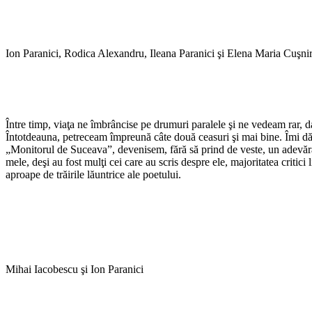
Ion Paranici, Rodica Alexandru, Ileana Paranici şi Elena Maria Cuşni
Între timp, viaţa ne îmbrâncise pe drumuri paralele şi ne vedeam rar, da
Întotdeauna, petreceam împreună câte două ceasuri şi mai bine. Îmi dărui
„Monitorul de Suceava”, devenisem, fără să prind de veste, un adevărat e
mele, deşi au fost mulţi cei care au scris despre ele, majoritatea critici
aproape de trăirile lăuntrice ale poetului.
Mihai Iacobescu şi Ion Paranici