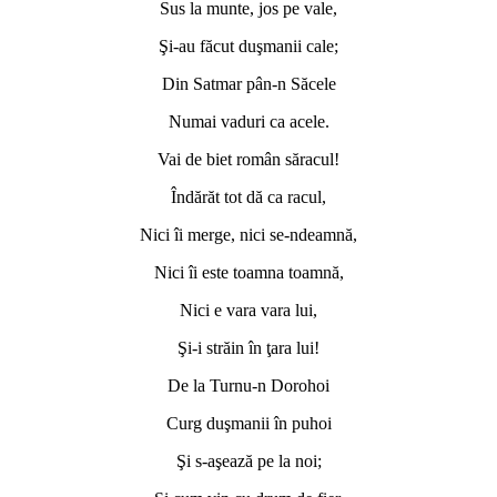
Sus la munte, jos pe vale,
Şi-au făcut duşmanii cale;
Din Satmar pân-n Săcele
Numai vaduri ca acele.
Vai de biet român săracul!
Îndărăt tot dă ca racul,
Nici îi merge, nici se-ndeamnă,
Nici îi este toamna toamnă,
Nici e vara vara lui,
Şi-i străin în ţara lui!
De la Turnu-n Dorohoi
Curg duşmanii în puhoi
Şi s-aşează pe la noi;