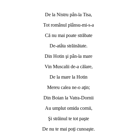
De la Nistru pân-la Tisa,
Tot românul plânsu-mi-s-a
Că nu mai poate străbate
De-atâta străinătate.
Din Hotin şi pân-la mare
Vin Muscalii de-a călare,
De la mare la Hotin
Mereu calea ne-o aţin;
Din Boian la Vatra-Dornii
Au umplut omida cornii,
Şi străinul te tot paşte
De nu te mai poţi cunoaşte.