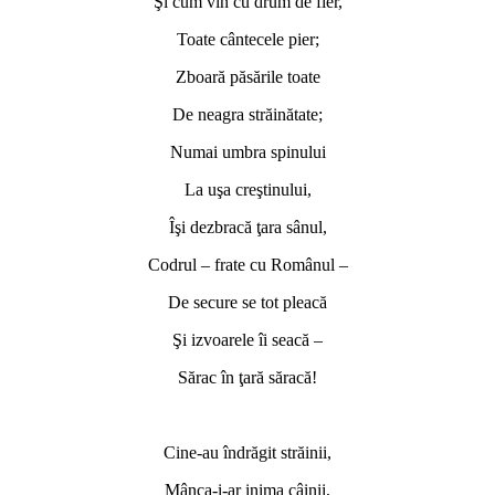
Şi cum vin cu drum de fier,
Toate cântecele pier;
Zboară păsările toate
De neagra străinătate;
Numai umbra spinului
La uşa creştinului,
Îşi dezbracă ţara sânul,
Codrul – frate cu Românul –
De secure se tot pleacă
Şi izvoarele îi seacă –
Sărac în ţară săracă!
Cine-au îndrăgit străinii,
Mânca-i-ar inima câinii,