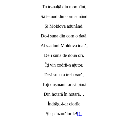
Tu te-nalţă din mormânt,
Să te-aud din corn sunând
Și Moldova adunând.
De-i suna din corn o dată,
Ai s-aduni Moldova toată,
De-i suna de două ori,
Îţi vin codrii-n ajutor,
De-i suna a treia oară,
Toți duşmanii or să piară
Din hotară în hotară…
Îndrăgi-i-ar ciorile
Şi spânzurătorile!
[1]