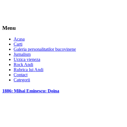
Menu
Acasa
Carti
Galeria personalitatilor bucovinene
Jurnalism
Urzica vieneza
Rock Andi
Rubrica lui Andi
Contact
Categorii
1886: Mihai Eminescu: Doina