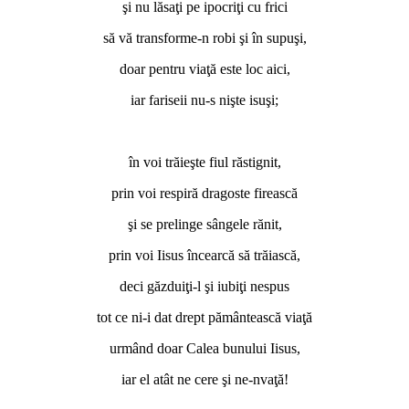
şi nu lăsaţi pe ipocriţi cu frici
să vă transforme-n robi şi în supuşi,
doar pentru viaţă este loc aici,
iar fariseii nu-s nişte isuşi;
*
în voi trăieşte fiul răstignit,
prin voi respiră dragoste firească
şi se prelinge sângele rănit,
prin voi Iisus încearcă să trăiască,
deci găzduiţi-l şi iubiţi nespus
tot ce ni-i dat drept pământească viaţă
urmând doar Calea bunului Iisus,
iar el atât ne cere şi ne-nvaţă!