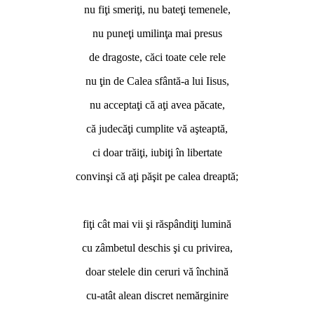
nu fiţi smeriţi, nu bateţi temenele,
nu puneţi umilinţa mai presus
de dragoste, căci toate cele rele
nu ţin de Calea sfântă-a lui Iisus,
nu acceptaţi că aţi avea păcate,
că judecăţi cumplite vă aşteaptă,
ci doar trăiţi, iubiţi în libertate
convinşi că aţi păşit pe calea dreaptă;
*
fiţi cât mai vii şi răspândiţi lumină
cu zâmbetul deschis şi cu privirea,
doar stelele din ceruri vă închină
cu-atât alean discret nemărginire