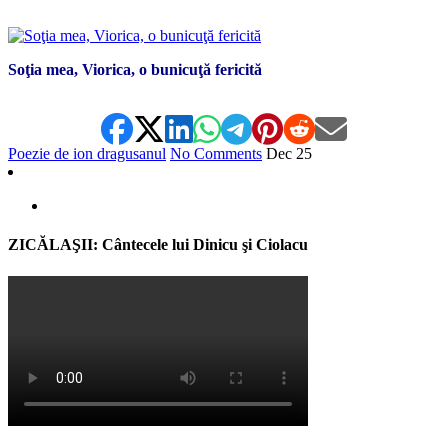
*
Soţia mea, Viorica, o bunicuţă fericită
Poezie de ion dragusanul
No Comments
Dec
25
ZICĂLAŞII: Cântecele lui Dinicu şi Ciolacu