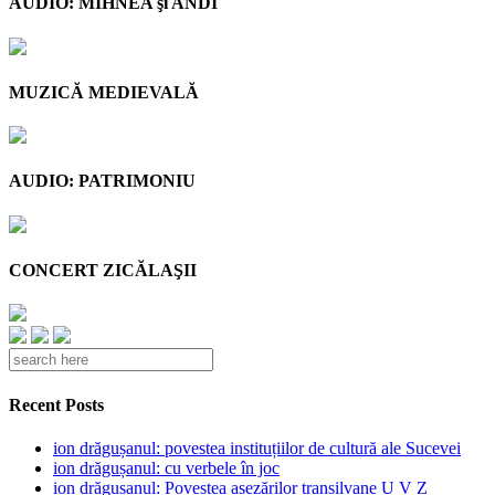
AUDIO: MIHNEA şi ANDI
MUZICĂ MEDIEVALĂ
AUDIO: PATRIMONIU
CONCERT ZICĂLAŞII
Recent Posts
ion drăgușanul: povestea instituțiilor de cultură ale Sucevei
ion drăgușanul: cu verbele în joc
ion drăgușanul: Povestea așezărilor transilvane U V Z