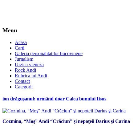
Menu
Acasa
Carti
Galeria personalitatilor bucovinene
Jurnalism
Urzica vieneza
Rock Andi
Rubrica lui Andi
Contact
Categorii
ion drăguşanul: urmând doar Calea bunului Iisus
Cozmina, “Moş” Andi “Crăciun” şi nepoţeii Darius şi Carina
*