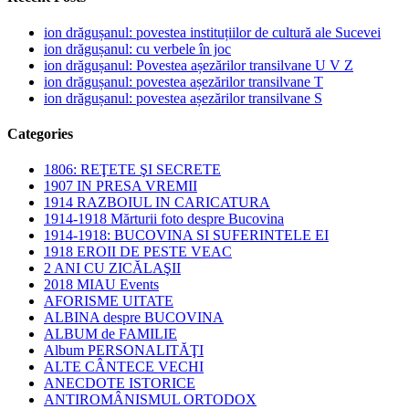
ion drăgușanul: povestea instituțiilor de cultură ale Sucevei
ion drăgușanul: cu verbele în joc
ion drăgușanul: Povestea așezărilor transilvane U V Z
ion drăgușanul: povestea așezărilor transilvane T
ion drăgușanul: povestea așezărilor transilvane S
Categories
1806: REŢETE ŞI SECRETE
1907 IN PRESA VREMII
1914 RAZBOIUL IN CARICATURA
1914-1918 Mărturii foto despre Bucovina
1914-1918: BUCOVINA SI SUFERINTELE EI
1918 EROII DE PESTE VEAC
2 ANI CU ZICĂLAŞII
2018 MIAU Events
AFORISME UITATE
ALBINA despre BUCOVINA
ALBUM de FAMILIE
Album PERSONALITĂŢI
ALTE CÂNTECE VECHI
ANECDOTE ISTORICE
ANTIROMÂNISMUL ORTODOX