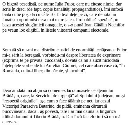
O bigotă pesedistă, pe nume Iulia Fuior, care nu citeşte nimic, dar
scrie în draci (de fapt, copie banalităţi propagandistice), îmi sufocă
biata cutie poştală cu câte 10-15 textuleţe pe zi, care denotă un
fanatism oportunist de-a mai mare jalea. Probabil că speră că, în
baza acestei slugărnicii omagiale, o s-o pună Ioan Cătălin Nechifor
pe vreun loc eligibil, în listele viitoarei campanii electorale.
*
Somată să nu-mi mai distribuie astfel de enormităţi, cetăţeanca Fuior
mi-a sărit la beregată, vorbindu-mi despre libertatea de exprimare
(exprimă-te pe privată, cucoană!), dovată că nu a auzit niciodată
înţeleptele vorbe ale lui Aurelian Ciornei, cel care observase că, “în
România, cultu-i liber; din păcate, şi incultul”.
*
Deocamdată mă abţin să comentez lăcrămoasele cetăţeanului
Brădăţan, care, la Serviciul de urgenţă” al Spitalului judeţean, nu-şi
“respectă originile”, aşa cum o face tălâmb pe net, iar cazul
Victoriţei Parasciva Batariuc, de pildă, eminenta cărturară
bucovineană, dacă l-aş povesti, tare i-ar mai dăuna la lingurica
idilică domnului Tiberiu Brădăţan. Dar încă fac eforturi să nu mă
enervez.