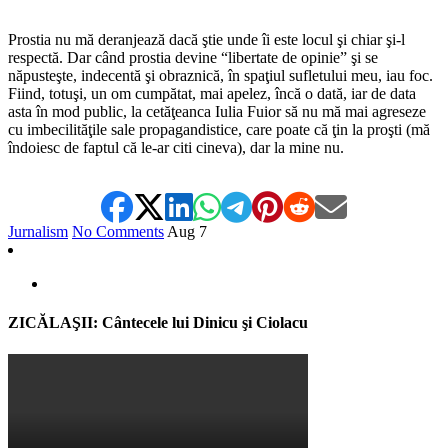
*
Prostia nu mă deranjează dacă ştie unde îi este locul şi chiar şi-l
respectă. Dar când prostia devine “libertate de opinie” şi se
năpusteşte, indecentă şi obraznică, în spaţiul sufletului meu, iau foc.
Fiind, totuşi, un om cumpătat, mai apelez, încă o dată, iar de data
asta în mod public, la cetăţeanca Iulia Fuior să nu mă mai agreseze
cu imbecilităţile sale propagandistice, care poate că ţin la proşti (mă
îndoiesc de faptul că le-ar citi cineva), dar la mine nu.
Jurnalism
No Comments
Aug
7
ZICĂLAŞII: Cântecele lui Dinicu şi Ciolacu