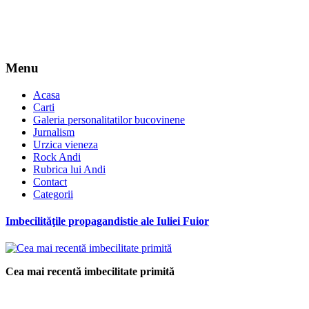
Menu
Acasa
Carti
Galeria personalitatilor bucovinene
Jurnalism
Urzica vieneza
Rock Andi
Rubrica lui Andi
Contact
Categorii
Imbecilităţile propagandistie ale Iuliei Fuior
Cea mai recentă imbecilitate primită
*