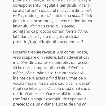
corespondentul regulat al zendicului
daenā
,
se află totuşi în dialectul mai vechi din
imnele
vedice
, unde figurează sub forma
dhainā
. Fick
(loc. cit.) se pronunţa şi el pentru iden­titatea
litvanului
daina
cu zendiculu
daenā
,
admiţând ca prototip comun forma
daina
.
Iată dar că iarăşi nu mai ştii cui să dai
preferinţă: gunificaţiunii sau epentezei?
Dosarul trebuie revăzut. Am comis, poate,
vreo scăpare din vedere. Este adevărat că
i
în
mâine
din „mane” e epentetic; dar acest
i
să fie oare comparabil cu
i
din
daina
? În
mâine
, câine, pâine etc.
i
se intercalează
înainte de
n
, acest
n
fiind însă urmat de o
vocală moale, nu de un
a
sau
ă
ca în „daina”.
Apoi
i
se intercalează acolo după un
ă
sau
â
,
nu după un
a
clar. Oare se află în limba
română un singur exemplu de
i
epentetic,
precedat de un
a
clar şi succes de unu
na