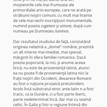
moştenirile cele mai frumoase ale
primordialei ario-europee, care ne arată pe
străbunii noştri comuni, cu mult mai înainte
de cele mai vechi inscripţiuni mo­numentale,
numind poezia
cugetare
şi
viziune
, după cum
numeau pe Dumnezeu
luminos
.
Dar rezultatul studiului de faţă, constatând
ori­ginea nelatină a „doinei” române, prezintă
un alt interes mai imediat, mai special,
mărginit în sfera fa­miliei romanice. Dacă
poezia poporană, la noi, şi anume aceea
lirică, nu este de provenienţă latină, atunci
ea nu poate fi de provenienţă latina nici la
fraţii noştri din Occident, deoarece Romanii
au fost o naţiune prozaică pretutindeni.
Acolo însă substratul etnic ante-latin n-a fost
tracic, ca la Dunăre, ci a fost parte iberic,
parte nedeterminat încă, dar mai cu seamă
celtic. În Galia şi într-o regiune întinsă din