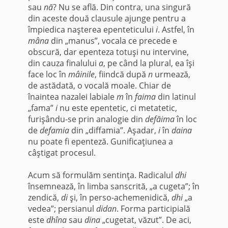
sau
nă
? Nu se află. Din contra, una sin­gură
din aceste două clausule ajunge pentru a
împiedica naşterea epenteticului
i
. Astfel, în
mâna
din „manus”, vocala ce precede e
obscură, dar epenteza totuşi nu in­tervine,
din cauza finalului
a
, pe când la plural, ea îşi
face loc în
mâinile
, fiindcă după
n
urmează,
de astădată, o vocală moale. Chiar de
înaintea nazalei labiale
m
în
faima
din latinul
„fama”
i
nu este epentetic, ci metatetic,
furişându-se prin analogie din
defăima
în loc
de
defamia
din „diffamia”. Aşadar,
i
în
daina
nu poate fi epenteză. Gunificaţiunea a
câştigat procesul.
Acum să formulăm sentinţa. Radicalul
dhi
însemnează, în limba sanscrită, „a cugeta”; în
zendică,
di
şi, în perso-achemenidică,
dhi
„a
vedea”; persianul
didan
. Forma participială
este
dhîna
sau
dina
„cugetat, văzut”. De aci,