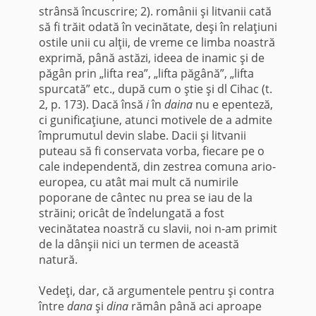
strânsă încuscrire; 2). românii şi litvanii cată
să fi trăit odată în vecinătate, deşi în relaţiuni
ostile unii cu alţii, de vreme ce limba noastră
exprimă, până astăzi, ideea de inamic şi de
păgân prin „lifta rea”, „lifta pă­gână”, „lifta
spurcată” etc., după cum o ştie şi dl Cihac (t.
2, p. 173). Dacă însă
i
în
daina
nu e epenteză,
ci gunificaţiune, atunci motivele de a admite
împrumutul devin slabe. Dacii şi litvanii
puteau să fi conservata vorba, fiecare pe o
cale independentă, din zestrea co­muna ario-
europea, cu atât mai mult că numirile
poporane de cântec nu prea se iau de la
străini; oricât de îndelungată a fost
vecinătatea noastră cu slavii, noi n-am primit
de la dânşii nici un termen de această
natură.
Vedeţi, dar, că argumentele pentru şi contra
între
dana
şi
dina
rămân până aci aproape