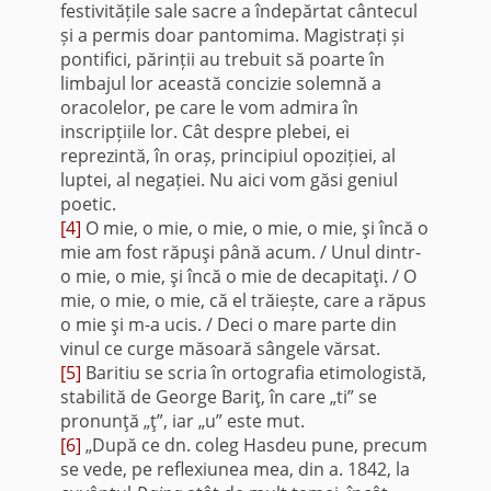
festivitățile sale sacre a îndepărtat cântecul
și a permis doar pantomima. Magistrați și
pontifici, părinții au trebuit să poarte în
limbajul lor această concizie solemnă a
oracolelor, pe care le vom admira în
inscripțiile lor. Cât despre plebei, ei
reprezintă, în oraș, principiul opoziției, al
luptei, al negației. Nu aici vom găsi geniul
poetic.
[4]
O mie, o mie, o mie, o mie, o mie, şi încă o
mie am fost răpuşi până acum. / Unul dintr-
o mie, o mie, şi încă o mie de decapitaţi. / O
mie, o mie, o mie, că el trăiește, care a răpus
o mie şi m-a ucis. / Deci o mare parte din
vinul ce curge măsoară sângele vărsat.
[5]
Baritiu se scria în ortografia etimologistă,
stabilită de George Bariţ, în care „ti” se
pronunţă „ţ”, iar „u” este mut.
[6]
„După ce dn. coleg Hasdeu pune, precum
se vede, pe reflexiunea mea, din a. 1842, la