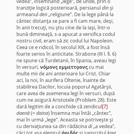
vedea”, însemnând „lege”, de unde, prin o
tranziţie logică posterioară, persianul
din
şi
armeanul
den
„religiune”. De la lege până la
cântec distanţa se pare a fi cam mare, deşi,
în anii trecuţi, nu ştiu cine de la Iaşi, într-o
bună dimineaţă, s-a apucat a versifica codul
nostru civil, eram să zic codul lui Napoleon.
Ceea ce e ridicol, în secolul XIX, a fost însă
foarte serios în anticitate. Strabone (III I. §. 6)
ne spune că Turdetanii, în Spania, aveau legi
în versuri,
νóμoνς εμμεττϙονς
cu mai
multe mii de ani anterioare lui Crist. Chiar
aci, la noi, în aurifera Oltenie, înainte de
stabilirea Dacilor, locuia poporul Agatârşii,
care avea de asemenea legi în versuri, după
cum ne asigură Aristotele (Problem 28). Este
dară legitim de a conchide că zendicul
[7]
daenā
(=
daina
) însemna mai întâi „cântec”,
mai în urmă „lege”. Aceasta se potriveşte şi
cu derivaţiunea sa din rădăcina
di
„a vedea”,
căci tot aşa elenicul
άοιδóς
şi sanscritul
kavi
,