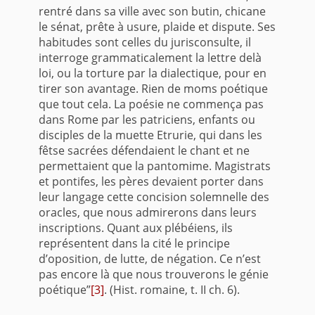
rentré dans sa ville avec son butin, chicane
le sénat, prête à usure, plaide et dispute. Ses
habitudes sont celles du jurisconsulte, il
interroge grammaticalement la lettre delà
loi, ou la torture par la dialectique, pour en
tirer son avantage. Rien de moms poétique
que tout cela. La poésie ne commença pas
dans Rome par les patriciens, enfants ou
disciples de la muette Etrurie, qui dans les
fêtse sacrées défendaient le chant et ne
permettaient que la pantomime. Magistrats
et pontifes, les pères devaient porter dans
leur langage cette concision solemnelle des
oracles, que nous admirerons dans leurs
inscriptions. Quant aux plébéiens, ils
représentent dans la cité le principe
d’oposition, de lutte, de négation. Ce n’est
pas encore là que nous trouverons le génie
poétique”
[3]
. (Hist. romaine, t. II ch. 6).