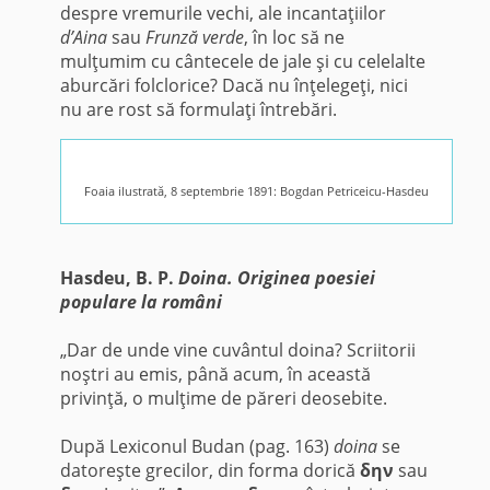
despre vremurile vechi, ale incantaţiilor
d’Aina
sau
Frunză verde
, în loc să ne
mulţumim cu cântecele de jale şi cu celelalte
aburcări folclorice? Dacă nu înţelegeţi, nici
nu are rost să formulaţi întrebări.
Foaia ilustrată, 8 septembrie 1891: Bogdan Petriceicu-Hasdeu
Hasdeu, B. P.
Doina. Originea poesiei
populare la români
„Dar de unde vine cuvântul doina? Scriitorii
noştri au emis, până acum, în această
privinţă, o mulţime de păreri deosebite.
După Lexiconul Budan (pag. 163)
doina
se
datoreşte grecilor, din forma dorică
δην
sau