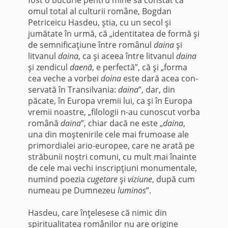
omul total al culturii române, Bogdan
Petriceicu Hasdeu, ştia, cu un secol şi
jumătate în urmă, că „identitatea de formă şi
de semnificaţiune între românul
daina
şi
litvanul
daina
, ca şi aceea între litvanul
daina
şi zendicul
daenā
, e perfectă”, că şi „forma
cea veche a vorbei
doina
este dară acea con­
servată în Transilvania:
daina
”, dar, din
păcate, în Europa vremii lui, ca şi în Europa
vremii noastre, „filologii n-au cunoscut vorba
română
daina
”, chiar dacă ne este „
daina
,
una din moştenirile cele mai frumoase ale
primordialei ario-europee, care ne arată pe
străbunii noştri comuni, cu mult mai înainte
de cele mai vechi inscripţiuni mo­numentale,
numind poezia
cugetare
şi
viziune
, după cum
numeau pe Dumnezeu
luminos
”.
Hasdeu, care înţelesese că nimic din
spiritualitatea românilor nu are origine