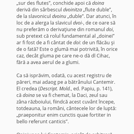
„sur des flutes”, conchide apoi că
doina
derivă din sârbescul
dvoinitza
„flute duble”,
de la slavonicul
dvoinu
„duble”. Dar atunci, în
loc de a alerga la slavicul
dvoi-
, de ce oare să
nu preferăm o derivaţiune din romanul
doi
,
sub pretext că rolul fundamental al „doinei”
ar fi fost de a fi cântat de
doi
: de un flăcău şi
de o fată? Este o glumă mai potrivită, în orice
caz, decât gluma pe care ne-o dă dl Cihac,
fără a avea aerul de a glumi.
Ca să isprăvim, odată, cu acest registru de
păreri, mai adaog pe a bătrânului Cantemir.
El credea (
Descript. Mold.
, ed. Papiu, p. 141),
că
doina
se va fi chemat, la Daci, zeul sau
zâna războiului, fiindcă acest cuvânt începe,
totdeauna, la români, cântecele lor de luptă:
„praeponitur enim cunctis quae fortiter in
bello referunt canticis”.