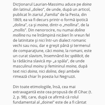
Dicţionarul Laurian-Massimu aduce pe
doina
din latinul „doleo”, de unde, după un articol,
publicat în ziariul „Familia” de la Pesta, din
1869, ea va fi decurs printr-o formă ipotică
„dolina”, ca şi
moina
, dintr-o „mollina”, de la
„mollis”. Din nenorocire, nu nu­mai
dolina
mollina
nu ne întâmpină nicăieri în vre­un fel
de latinitate şi nici într-un dialect romanic
vechi sau nou, dar e greşit până şi termenul
de comparaţiune, căci
moina
, la romani, este
un curat slavism, însemnând
loc spălăcit
, de
la rădăcina slavică
my-
„a spăla”, de unde
masculinul
moinu
şi femininul
moina
, după
text nici
doina
, nici
dolina
, deşi ambele
rimează chiar în poezia lui Negruzzi.
Din toate etimologiile, însă, cea mai
extravagantă este cea propusă de dl Cihac (t.
2, p. 98), care, după ce afirmă că rolul
fundamental al „doinei” este de a fi cântat