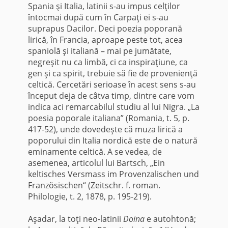
Spania şi Italia, latinii s-au impus celţilor
întocmai după cum în Carpaţi ei s-au
suprapus Dacilor. Deci poezia poporană
lirică, în Francia, aproape peste tot, acea
spaniolă şi italiană – mai pe jumătate,
negreşit nu ca limbă, ci ca inspiraţiune, ca
gen şi ca spirit, trebuie să fie de provenienţă
celtică. Cercetări serioase în acest sens s-au
început deja de câtva timp, dintre care vom
indica aci remarcabilul studiu al lui Nigra. „La
poesia poporale italiana” (Ro­mania, t. 5, p.
417-52), unde dovedeşte că muza lirică a
poporului din Italia nordică este de o natură
emina­mente celtică. A se vedea, de
asemenea, articolul lui Bartsch, „Ein
keltisches Versmass im Provenzalischen und
Französischen“ (Zeitschr. f. roman.
Philologie, t. 2, 1878, p. 195-219).
Aşadar, la toţi neo-latinii
Doina
e autohtonă;