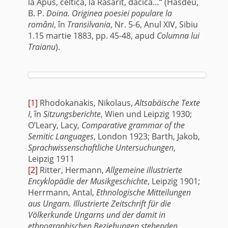
la Apus, celtică, la Răsarit, dacică…“ (Hasdeu,
B. P.
Doina. Originea poesiei populare la
români
, în
Transilvania
, Nr. 5-6, Anul XIV, Sibiu
1.15 martie 1883, pp. 45-48, apud
Columna lui
Traianu
).
[1]
Rhodokanakis, Nikolaus,
Altsabäische Texte
I
, în
Sitzungsberichte
, Wien und Leipzig 1930;
O’Leary, Lacy,
Comparative grammar of the
Semitic Languages
, London 1923; Barth, Jakob,
Sprachwissenschaftliche Untersuchungen
,
Leipzig 1911
[2]
Ritter, Hermann,
Allgemeine illustrierte
Encyklopädie der Musikgeschichte
, Leipzig 1901;
Herrmann, Antal,
Ethnologische Mitteilungen
aus Ungarn. Illustrierte Zeitschrift für die
Völkerkunde Ungarns und der damit in
ethnographischen Beziehungen stehenden