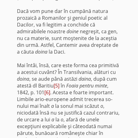
Dacă vom pune dar în cumpănă natura
prozaică a Romanilor şi geniul poetic al
Dacilor, va fi legitim a conchide că
admirabilele noastre
doine
negreşit, ca gen,
nu ca materie, sunt moştenite de la aceştia
din urmă. Astfel, Cantemir avea dreptate de
a căuta
doina
la Daci.
Mai întâi, însă, care este forma cea primitivă
a acestui cuvânt? În Transilvania, alături cu
doina
, se aude până astăzi
daina
, după cum
atestă dl Baritiu
[5]
în
Foaia pentru minte
,
1842, p. 101
[6]
. Acesta e foarte important.
Limbile ario-europene admit trecerea so­
nului mai înalt
a
la sonul mai scăzut
o
,
niciodată însă nu se justifică cazul contrariu,
de urcare a lui
a
la
o
, afară de unele
excepţiuni explicabile şi câteodată numai
părute, bunăoară româneşte chiar în