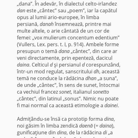
„dana”. În adevăr, în dialectul celto-irlandez
dan
este „cântec” sau „poem”, iar la capătul
opus al lumii ario-europee, în limba
persiană,
danah
însemnează, printre mai
multe altele, o arie cântată de un cor de
femei: „vox mulierum concentum edentium”
(Vullers, Lex. pers. t. I, p. 914). Ambele forme
presupun o temă
dana
„cântec”, din care ar
veni directamente, prin epenteză, dacicul
daina
. Celticul
d
şi persianul
d
corespunzând,
într-un mod regulat, sanscri­tului
dh
, această
temă ne conduce la rădăcina
dhan
„a suna”,
de unde „cântec”, în sens de sunet, întocmai
ca vechiul francez
sonet
, italianul
sonetto
„cântec”, din latinul „sonus”. Nimic nu poate
fi mai normal ca această etimologie a
dainei
.
Admiţându-se însă ca prototip forma
dina
,
noi găsim în limba zendică
daenā
(=
daina
),
gunificaţiune din
dina
, de la rădăcina
di
„a