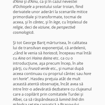
d’Aina
şi
d’Ainu
, ca şi în cazul nevestei
d’Ochioşele
a preotului solar troian, fiind
derivatele unor aderări la scenariile mitice
primordiale şi transformate, tocmai de
aceea, şi în
cântec
, şi în
lege
, cu înţelesul de
religie
, deci de
viziune
, de
perspectivă
cosmologică
.
Şi tot George Bariţ mărturisea, în calitatea
lui de transilvan exponenţial, că ardelenii,
„când le venia să
horiască
, începeau mai întâi
cu
Aina
ori
Haina daina
etc. ca cu o
introducţiune, aşa precum încep, în alte
părţi, cu
Frunză verde
etc., şi numai după
aceea continuau cu propriul cântec sau
hore
ori
horie
”. Hasdeu preţuia atât de mult
această atentă observaţie, încât avea să
intre într-o adevărată dezbatere cu clujeanul
care a copilărit prin comitatele Turdei şi
Albei, ca să răspândească
lumină lină
din
mândra cetate carpatică a Braşovului.