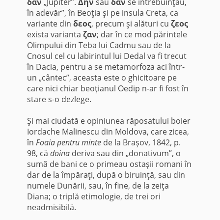
δαν
„Jupiter”.
Δην
sau
δαν
se întrebuinţau,
în adevăr”, în Beoţia şi pe insula Creta, ca
variante din
δεος
, precum şi alături cu
ζεος
exista varianta
ζαν
; dar în ce mod părintele
Olimpului din Teba lui Cadmu sau de la
Cnosul cel cu labirintul lui Dedal va fi trecut
în Dacia, pentru a se metamorfoza aci într-
un „cântec”, aceasta este o ghicitoare pe
care nici chiar beoţianul Oedip n-ar fi fost în
stare s-o dezlege.
Şi mai ciudată e opiniunea răposatului boier
Iordache Malinescu din Moldova, care zicea,
în
Foaia pentru minte
de la Braşov, 1842, p.
98, că
doina
deriva sau din „donativum”, o
sumă de bani ce o primeau ostaşii romani în
dar de la împăraţi, după o biruinţă, sau din
numele Dunării, sau, în fine, de la zeiţa
Diana; o triplă etimologie, de trei ori
neadmisibilă.