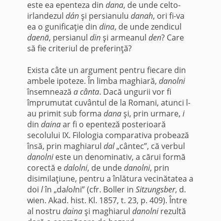
este ea epenteza din
dana
, de unde celto-
irlandezul
dán
şi persianulu
danah
, ori fi-va
ea o gunificaţie din
dina
, de unde zendicul
daenā
, persianul
din
şi armeanul
den
? Care
să fie criteriul de preferinţă?
Exista câte un argument pentru fiecare din
am­bele ipoteze. În limba maghiară,
danolni
însemnează
a cânta
. Dacă ungurii vor fi
împrumutat cuvântul de la Romani, atunci l-
au primit sub forma
dana
şi, prin urmare,
i
din
daina
ar fi o epenteză posterioară
secolului IX. Filologia comparativa probează
însă, prin maghiarul
dal
„cântec”, că verbul
danolni
este un denominativ, a cărui formă
corectă e
dalolni
, de unde
danolni
, prin
disimilaţiune, pentru a înlătura vecinătatea a
doi
l
în „da
l
o
l
ni” (cfr. Boller in
Sitz
ungsb
er
, d.
wien. Akad. hist. Kl. 1857, t. 23, p. 409). Între
al nostru
daina
şi maghiarul
danolni
rezultă