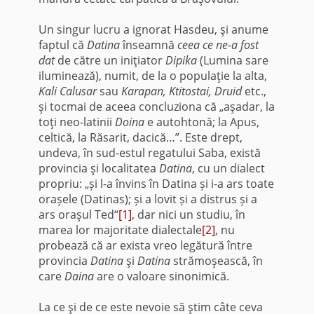
Un singur lucru a ignorat Hasdeu, şi anume
faptul că
Datina
înseamnă
ceea ce ne-a fost
dat
de către un iniţiator
Dipika
(Lumina sare
iluminează), numit, de la o populaţie la alta,
Kali Calusar
sau
Karapan, Ktitostai, Druid
etc.,
şi tocmai de aceea concluziona că „aşadar, la
toţi neo-latinii
Doina
e autohtonă; la Apus,
celtică, la Răsarit, dacică…”. Este drept,
undeva, în sud-estul regatului Saba, există
provincia şi localitatea
Datina
, cu un dialect
propriu: „și l-a învins în Datina și i-a ars toate
orașele (Datinas); și a lovit și a distrus și a
ars oraşul Ted“
[1]
, dar nici un studiu, în
marea lor majoritate dialectale
[2]
, nu
probează că ar exista vreo legătură între
provincia
Datina
şi
Datina
strămoşească, în
care
Daina
are o valoare sinonimică.
La ce şi de ce este nevoie să ştim câte ceva