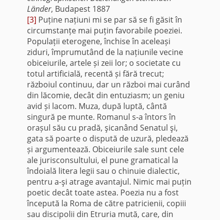
Länder
, Budapest 1887
[3]
Puține națiuni mi se par să se fi găsit în
circumstanțe mai puțin favorabile poeziei.
Populații eterogene, închise în aceleași
ziduri, împrumutând de la națiunile vecine
obiceiurile, artele și zeii lor; o societate cu
totul artificială, recentă și fără trecut;
războiul continuu, dar un război mai curând
din lăcomie, decât din entuziasm; un geniu
avid și lacom. Muza, după luptă, cântă
singură pe munte. Romanul s-a întors în
orașul său cu pradă, şicanând Senatul şi,
gata să poarte o dispută de uzură, pledează
și argumentează. Obiceiurile sale sunt cele
ale jurisconsultului, el pune gramatical la
îndoială litera legii sau o chinuie dialectic,
pentru a-şi atrage avantajul. Nimic mai puțin
poetic decât toate astea. Poezia nu a fost
începută la Roma de către patricienii, copiii
sau discipolii din Etruria mută, care, din