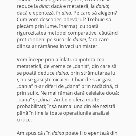
reduce la
dina
; dacă e metateză, la
dania
;
dacă e epenteză, în
dina
. Pe care să alegem?
Cum vom descoperi adevărul? Trebuie să
plecăm prin lume, înarmaţi cu toată
rigurozitatea metodei comparative, căutând
pretutindeni pe surorile
dainei
, fără care
dânsa ar rămânea în veci un mister.
Vom începe prin a înlătura ipoteza cea
metatetică, de vreme ce „dania”, din care să
se poată deduce
daina
, prin strămutarea lui
i
, nu se găseşte nicăieri. Chiar de s-ar găsi,
„dania” n-ar diferi de „dana” prin rădăcină, ci
prin sufix. Ne mai rămân dară celelalte două:
„dana” şi „dina”. Ambele oferă multe
probabi­lităţi; însă numai una din ele rezistă
până în fine la toate operaţiunile analizei
critice.
Am spus că
i
în
daina
poate fi o epenteză din