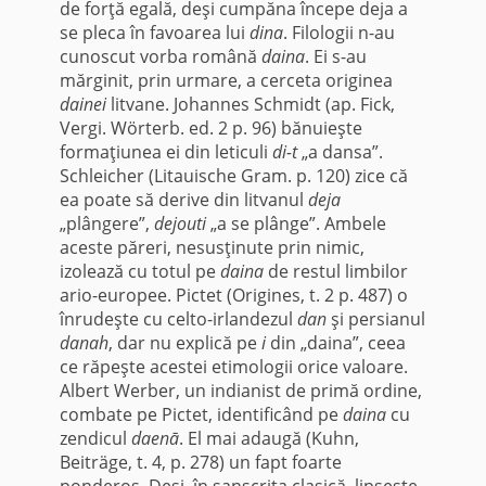
de forţă egală, deşi cumpăna începe deja a
se pleca în favoarea lui
dina
. Filologii n-au
cunoscut vorba română
daina
. Ei s-au
mărginit, prin urmare, a cerceta originea
dainei
litvane. Johannes Schmidt (ap. Fick,
Vergi. Wörterb. ed. 2 p. 96) bănuieşte
formaţiunea ei din leticuli
di-t
„a dansa”.
Schleicher (Litauische Gram. p. 120) zice că
ea poate să derive din litvanul
deja
„plângere”,
dejouti
„a se plânge”. Ambele
aceste păreri, nesusţinute prin nimic,
izolează cu totul pe
daina
de restul limbilor
ario-europee. Pictet (Origines, t. 2 p. 487) o
înrudeşte cu celto-irlandezul
dan
şi persianul
danah
, dar nu explică pe
i
din „daina”, ceea
ce răpeşte acestei etimologii orice valoare.
Albert Werber, un indianist de primă ordine,
combate pe Pictet, identificând pe
daina
cu
zendicul
daenā
. El mai adaugă (Kuhn,
Beiträge, t. 4, p. 278) un fapt foarte
ponderos. Deşi, în sanscrita clasică, lipseşte