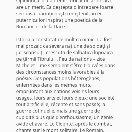
Opiniunea lui Cantemir, oricât de arbitrară,
are un merit. Ea deştepta o întrebare foarte
serioasă: părinţii noştri moştenit-au ei
puternica lor inspiraţiune poetică de la
Romani ori de la Daci?
Istoria a constatat de mult că nimic n-a fost
mai prozaic ca severa naţiune de soldaţi şi
jurisconsulţi, crescută de sălbatica lupoaică
pe ţărmii Tibrului. „Peu de nations – zice
Michelet – me semblent s’être trouvées dans
des circonstances moins favorables à la
poésie. Des populations hétérogènes,
enfermées dans les mêmes murs,
empruntant aux nations voisins leurs
usages, leurs arts et leurs dieux; une société
tout artificielle, récente et sans passé; la
guerre cotinuelle, mais une guerre de
cupidité plus que d’enthousiasme; un génie
avide et avare. Le Clephte, après le combat,
chante sur le mont solitaire. Le Romain,