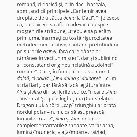
romană, ci dacică şi, prin daci, boreală,
admiţând că principele „Cantemir avea
dreptate de a căuta
doina
la Daci”, înţelesese
că, dacă vrem să aflăm adevărul despre
moştenirile străbune, „trebuie să plecăm
prin lume, înarmaţi cu toată rigurozitatea
metodei comparative, căutând pretutindeni
pe surorile
dainei
, fără care dânsa ar
rămânea în veci un mister”, dar şi subliniind
şi „constatând ori­ginea nelatină a „doinei”
române”. Care, în fond, nici nu s-a numit
doină
, ci
daină
, „
Aina daina şi dainare!
” – cum
scria Bariţ, dar fără să facă legătura între
Aina
şi
Ainu
din scrierile vedice, în care „
Ainu
a inventat Şarpele Îngheţului (Constelaţia
Dragonului, a cărei „cap” triunghiular arată
nordul polar – n. n.), ca să asuprească
luminile create”,
Aina
şi
Ainu
definind
complementarităţile zi/noapte, vară/iarnă,
lumină/întuneric, viaţă/moarte, rai/iad,