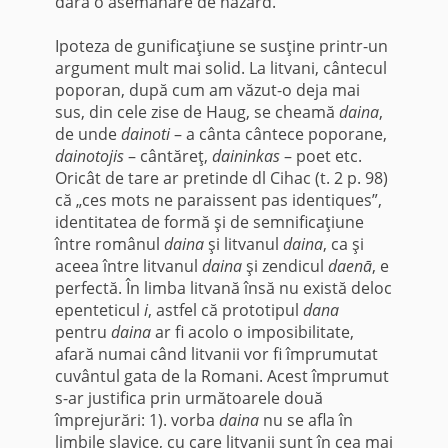
dară o asemănare de hazard.
Ipoteza de gunificaţiune se susţine printr-un
ar­gument mult mai solid. La litvani, cântecul
poporan, după cum am văzut-o deja mai
sus, din cele zise de Haug, se cheamă
daina
,
de unde
dainoti
– a cânta cântece poporane,
dainotojis
– cântăreţ,
daininkas
– poet etc.
Oricât de tare ar pretinde dl Cihac (t. 2 p. 98)
că „ces mots ne paraissent pas identiques”,
identitatea de formă şi de semnificaţiune
între românul
daina
şi litvanul
daina
, ca şi
aceea între litvanul
daina
şi zendicul
daenā
, e
perfectă. În limba litvană însă nu există deloc
epenteticul
i
, astfel că prototipul
dana
pentru
daina
ar fi acolo o imposibili­tate,
afară numai când litvanii vor fi împrumutat
cu­vântul gata de la Romani. Acest împrumut
s-ar jus­tifica prin următoarele două
împrejurări: 1). vorba
daina
nu se afla în
limbile slavice, cu care litvanii sunt în cea mai