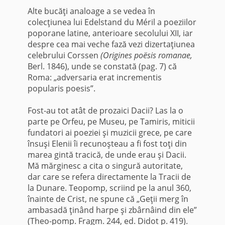
Alte bucăţi analoage a se vedea în
colecţiunea lui Edelstand du Méril a poeziilor
poporane latine, anterioare secolului XII, iar
despre cea mai veche fază vezi dizertaţiunea
celebrului Corssen
(Origines poësis romanae,
Berl. 1846), unde se constată (pag. 7) că
Roma: „adversaria erat incrementis
popularis poesis”.
Fost-au tot atât de prozaici Dacii? Las la o
parte pe Orfeu, pe Museu, pe Tamiris, miticii
fundatori ai poeziei şi muzicii grece, pe care
însuşi Elenii îi recunoşteau a fi fost toţi din
marea gintă tracică, de unde erau şi Dacii.
Mă mărginesc a cita o singură autoritate,
dar care se refera directamente la Tracii de
la Dunare. Teopomp, scriind pe la anul 360,
înainte de Crist, ne spune că „Geţii merg în
ambasadă ţinând harpe şi zbârnâind din ele”
(Theo-pomp. Fragm. 244, ed. Didot p. 419).