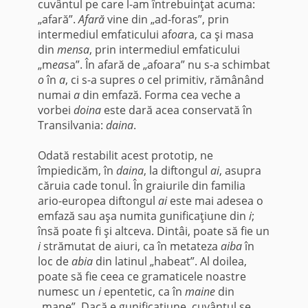
cuvântul pe care l-am întrebuinţat acuma:
„afară”.
Afară
vine din „ad-foras”, prin
intermediul emfaticului af
oa
ra, ca şi masa
din
mensa
, prin intermediul emfaticului
„m
ea
sa”. În afară de „afoara” nu s-a schimbat
o
în
a
, ci s-a supres
o
cel primitiv, rămânând
numai
a
din emfază. Forma cea veche a
vorbei
doina
este dară acea con­servată în
Transilvania:
daina
.
Odată restabilit acest prototip, ne
împiedicăm, în
daina
, la diftongul
ai
, asupra
căruia cade tonul. În graiurile din familia
ario-europea diftongul
ai
este mai adesea o
emfază sau aşa numita gunificaţiune din
i
;
însă poate fi şi altceva. Dintâi, poate să fie un
i
strămutat de aiuri, ca în metateza
aiba
în
loc de
abia
din latinul „habeat”. Al doilea,
poate să fie ceea ce gramaticele noastre
numesc un
i
epentetic, ca în
maine
din
„mane”. Dacă e gunificaţiune, cuvântul se