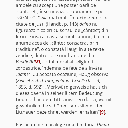
ambele cu accepţiune posterioară de
„cântăreţ”, însemnează propriamente pe
„văzător”. Ceva mai mult. În textele zendice
citate de Justi (Handb. p. 143)
daina
nu
figurează nicăieri cu sensul de „cân­tec”; din
fericire însă această semnificaţiune, ba încă
anume acea de „cântec consacrat prin
tradiţiune”, o constată Haug, în alte texte
zendice, dintre care unul, anume din
Vendidâd
[8]
, codul moral al religiunii
zoroastrice, îndemna pe fete de a învăţa
„
daine
”. Cu această ocaziune, Haug observa
(
Zeitsehr.
d. d. mor
genländ.
Gesellsch
. t. 9,
1855, d. 692): „Merk­würdigerweise hat sich
dieses daenā in seiner ältern Bedeutung
Lied noch in dem Litthauischen daina, womit
gewöhnlich die schönen „Volkslieder der
Litthauer bezeichnet werden, erhalten“
[9]
.
Pas acum de mai alege una din două!
Daina