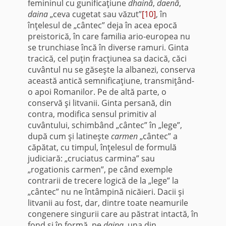
femininul cu gunificaţiune
dhainā
,
daenā
,
daina
„ceva cugetat sau văzut”
[10]
, în
înţelesul de „cântec” deja în acea epocă
preistorică, în care familia ario-europea nu
se trunchiase încă în diverse ramuri. Ginta
tracică, cel puţin fracţiunea sa dacică, căci
cuvântul nu se găseşte la albanezi, conserva
această antică semnificaţiune, transmiţând-
o apoi Romanilor. Pe de altă parte, o
conservă şi litvanii. Ginta persană, din
contra, modifica sensul primitiv al
cuvântului, schimbând „cântec” în „lege”,
după cum şi latineşte
carmen
„cântec” a
căpătat, cu timpul, înţelesul de formulă
judiciară: „cruciatus carmina” sau
„rogationis carmen”, pe când exemple
contrarii de trecere logică de la „lege” la
„cântec” nu ne întâmpină nicăieri. Dacii şi
litvanii au fost, dar, dintre toate neamurile
congenere singurii care au păstrat intactă, în
fond şi în formă, pe
daina
, una din