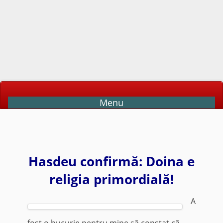
Menu
Hasdeu confirmă: Doina e
religia primordială!
A
fost o bucurie pentru mine să constat că