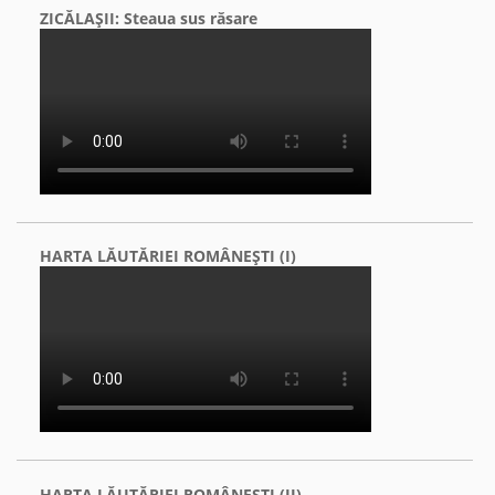
ZICĂLAŞII: Steaua sus răsare
HARTA LĂUTĂRIEI ROMÂNEŞTI (I)
HARTA LĂUTĂRIEI ROMÂNEŞTI (II)