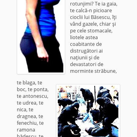
rotunjimi? Te ia gaia,
te calcă-n picioare
cioclii lui Băsescu, îţi
vând gazele, chiar şi
pe cele stomacale,
liotele astea
coabitante de
distrugători ai
naţiunii şi de
devastatori de
morminte străbune,
te blaga, te
boc, te ponta,
te antonescu,
te udrea, te
nica, te
dragnea, te
fenechiu, te
ramona
bădescu, te