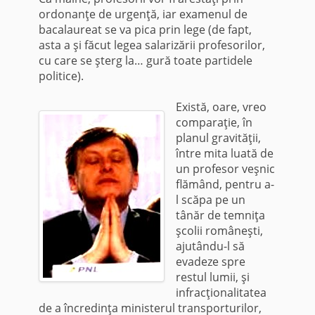
ordonanţe de urgenţă, iar examenul de
bacalaureat se va pica prin lege (de fapt,
asta a şi făcut legea salarizării profesorilor,
cu care se şterg la… gură toate partidele
politice).
Există, oare, vreo
comparaţie, în
planul gravităţii,
între mita luată de
un profesor veşnic
flămând, pentru a-
l scăpa pe un
tânăr de temniţa
şcolii româneşti,
ajutându-l să
evadeze spre
restul lumii, şi
infracţionalitatea
de a încredinţa ministerul transporturilor,