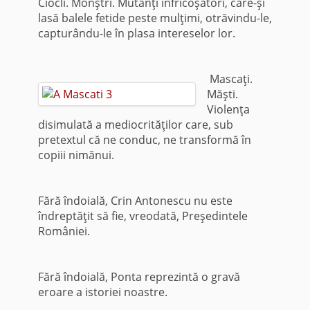
Ciocli. Monştri. Mutanţi înfricoşători, care-şi
lasă balele fetide peste mulţimi, otrăvindu-le,
capturându-le în plasa intereselor lor.
Mascaţi.
Măşti.
Violenţa
disimulată a mediocrităţilor care, sub
pretextul că ne conduc, ne transformă în
copiii nimănui.
Fără îndoială, Crin Antonescu nu este
îndreptăţit să fie, vreodată, Preşedintele
României.
Fără îndoială, Ponta reprezintă o gravă
eroare a istoriei noastre.