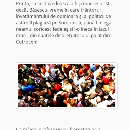
Ponta, să se dovedească a fi şi mai securist
decât Băsescu, vreme în care trântorul
învăţământului de odinioară şi al politicii de
astăzi îl plagiază pe Somnorilă, până l-o lega
neamul şoricesc fedeleş şi l-o îneca în iazul
morii, din spatele dispreţuitorului palat din
Cotroceni.
Ca mâine, profesorii vor fi arestaţi prin