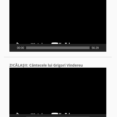
Player
00:00
56:29
ZICĂLAŞII: Cântecele lui Grigori Vindereu
Video
Player