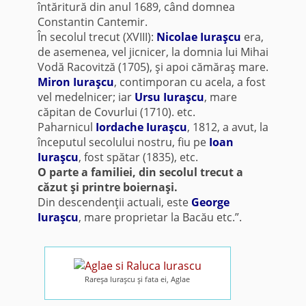
întăritură din anul 1689, când domnea
Constantin Cantemir.
În secolul trecut (XVIII):
Nicolae Iuraşcu
era,
de asemenea, vel jicnicer, la domnia lui Mihai
Vodă Racovitză (1705), şi apoi cămăraş mare.
Miron Iuraşcu
, contimporan cu acela, a fost
vel medelnicer; iar
Ursu Iuraşcu
, mare
căpitan de Covurlui (1710). etc.
Paharnicul
Iordache Iuraşcu
, 1812, a avut, la
începutul secolului nostru, fiu pe
Ioan
Iuraşcu
, fost spătar (1835), etc.
O parte a familiei, din secolul trecut a
căzut şi printre boiernaşi.
Din descendenţii actuali, este
George
Iuraşcu
, mare proprietar la Bacău etc.”.
Rareşa Iuraşcu şi fata ei, Aglae