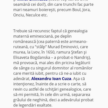
seamănă cei doi?), din care trunchi fac parte
mari neamuri boiereşti, precum Boul, Jora,
Onciu, Neculce etc.
Trebuie să recunosc faptul că genealogia
maternă eminesciană, pe deplin
românească (cea paternă este armeano-
ruteană, cu “stâlp” Murad Eminovici, care
murea, la Lvov, în 1650, ramura Ştefan şi
Elisaveta Bogdanska – a probat-o Nandriş),
mă provoacă, mai ales din pricina legăturii
de sânge cu singurul domnitor al românilor
care merită iubit, pentru că ne-a iubit cu
adevărat,
Alexandru Ioan Cuza
. Aşa că
intenţionez, înainte de a scrie o carte, să
revin cu astfel de schiţări genealogice, care
să-mi permită, în cele din urmă, separarea
grâului de neghină, deci a adevărului probat
de legendări exaltate.