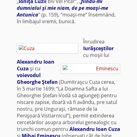
„
Ioniţă Cuzii
biv Vel Pitar”, „
fiindu-mi
dumnialui şi mie niam, de pe moaşi-me
Antunica
” (p. 159), “moaşi-me” însemnând,
în limbajul vremii, bunică.
Înrudirea
Iurăşceştilor
cu moşii lui
Alexandru Ioan
Cuza
şi cu
voievodul
Gheorghe Ştefan
(Dumitraşcu Cuza cerea,
în 5 martie 1699: “La Doamna Safta a lui
Gheorghei Ştefan-Vodă să agiungeţi pentru
niscare zapise, doară vă fi avându, pre satul
nostru, pre Unguraşi, rămase de la
Penişoară Vistiarnicul”), permit extinderea
cercetărilor asupra arborelui genealogic cu
trunchi comun pentru
Alexandru Ioan Cuza
şi
Mihai Eminescu
(observaţi cât de bine