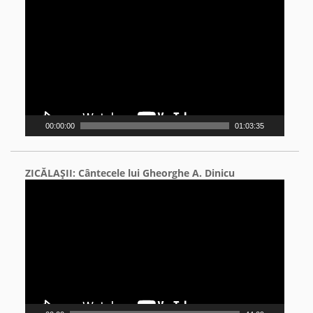
Player
00:00:00
01:03:35
ZICĂLAŞII: Cântecele lui Gheorghe A. Dinicu
Video
Player