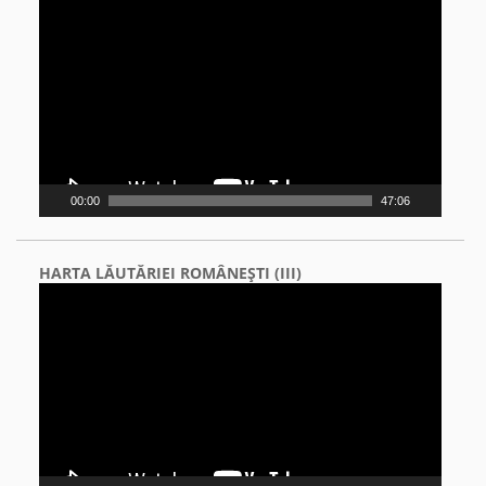
Video
Player
00:00
47:06
HARTA LĂUTĂRIEI ROMÂNEŞTI (III)
Video
Player