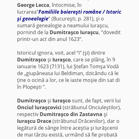
George Lecca
, întocmise, în
lucrarea”
Familiile boiereşti române / Istoric
şi genealogie
” (Bucureşti, p. 281), şi o
sumară genealogie a neamului Iuraşcu,
pornind de la
Dumitraşco Iuraşcu
, “dovedit
printr-un act din anul 1623”.
Istoricul ignora, voit, acel “i” (şi) dintre
Dumitraşco
şi
Iuraşco
, care se plâng, în 9
ianuarie 1623 (7131), lui Ştefan Tomşa Vodă
de „giupâneasa lui Beldiman, dzicându că le
ţine o ocină a lor, ce le iaste moşie din sat di
în Plopeşti ”.
Dumitraşco
şi
Iuraşco
sunt, de fapt, verii lui
Onciul Iuraşcovici
(străbunul Onciuleştilor),
respectiv
Dumitraşco din Zastavna
şi
Iuraşcu Drace
(străbunul Drăcenilor), dar o
legătură de sânge între aceştia şi Iurăşcenii
de mai târziu există, urmând să fie probată