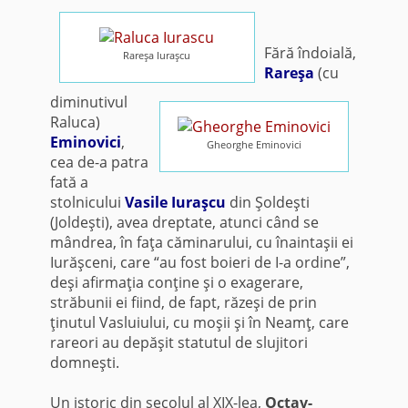
Fără îndoială,
Rareşa Iuraşcu
Rareşa
(cu
diminutivul
Raluca)
Eminovici
,
Gheorghe Eminovici
cea de-a patra
fată a
stolnicului
Vasile Iuraşcu
din Şoldeşti
(Joldeşti), avea dreptate, atunci când se
mândrea, în faţa căminarului, cu înaintaşii ei
Iurăşceni, care “au fost boieri de I-a ordine”,
deşi afirmaţia conţine şi o exagerare,
străbunii ei fiind, de fapt, răzeşi de prin
ţinutul Vasluiului, cu moşii şi în Neamţ, care
rareori au depăşit statutul de slujitori
domneşti.
Un istoric din secolul al XIX-lea,
Octav-