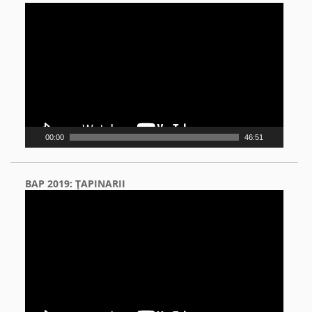
Video
Player
00:00
46:51
BAP 2019: ŢAPINARII
Video
Player