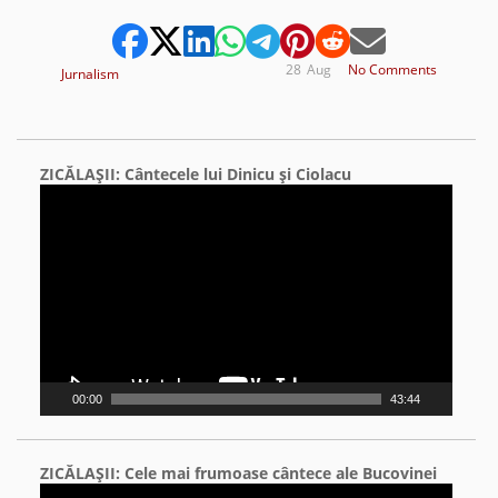
28
Aug
No Comments
Jurnalism
ZICĂLAŞII: Cântecele lui Dinicu şi Ciolacu
Video
Player
00:00
43:44
ZICĂLAŞII: Cele mai frumoase cântece ale Bucovinei
Video