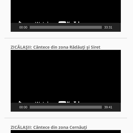
00:00
33:31
ZICĂLAŞII: Cântece din zona Rădăuţi şi Siret
Video
Player
00:00
39:41
ZICĂLAŞII: Cântece din zona Cernăuţi
Video