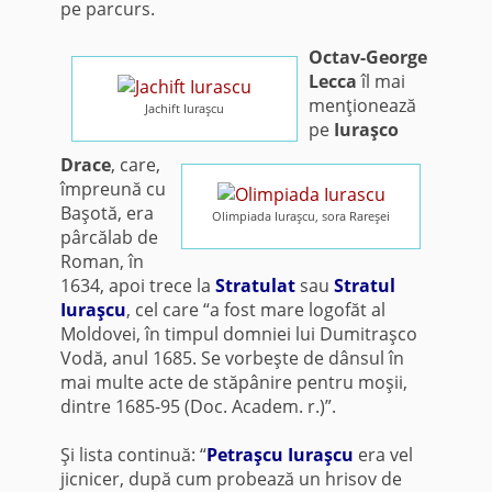
pe parcurs.
Octav-George
Lecca
îl mai
menţionează
Jachift Iuraşcu
pe
Iuraşco
Drace
, care,
împreună cu
Başotă, era
Olimpiada Iuraşcu, sora Rareşei
pârcălab de
Roman, în
1634, apoi trece la
Stratulat
sau
Stratul
Iuraşcu
, cel care “a fost mare logofăt al
Moldovei, în timpul domniei lui Dumitraşco
Vodă, anul 1685. Se vorbeşte de dânsul în
mai multe acte de stăpânire pentru moşii,
dintre 1685-95 (Doc. Academ. r.)”.
Şi lista continuă: “
Petraşcu Iuraşcu
era vel
jicnicer, după cum probează un hrisov de