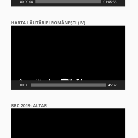
00:00:00
01:05:55
HARTA LĂUTĂRIEI ROMÂNEŞTI (IV)
Video
Player
00:00
45:32
BRC 2019: ALTAR
Video
Player