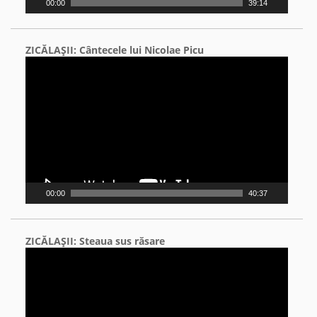
00:00
39:14
ZICĂLAŞII: Cântecele lui Nicolae Picu
Video
Player
00:00
40:37
ZICĂLAŞII: Steaua sus răsare
Video
Player