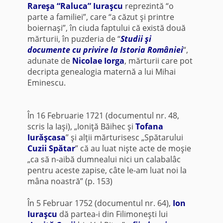
Rareşa “Raluca” Iuraşcu
reprezintă “o
parte a familiei”, care “a căzut şi printre
boiernaşi”, în ciuda faptului că există două
mărturii, în puzderia de “
Studii şi
documente cu privire la Istoria României
“,
adunate de
Nicolae Iorga
, mărturii care pot
decripta genealogia maternă a lui Mihai
Eminescu.
În 16 Februarie 1721 (documentul nr. 48,
scris la Iaşi), „Ioniţă Băihec şi
Tofana
Iurăşcasa
” şi alţii mărturisesc „Spătarului
Cuzii Spătar
” că au luat nişte acte de moşie
„ca să n-aibă dumnealui nici un calabalâc
pentru aceste zapise, câte le-am luat noi la
mâna noastră” (p. 153)
În 5 Februar 1752 (documentul nr. 64),
Ion
Iuraşcu
dă partea-i din Filimoneşti lui