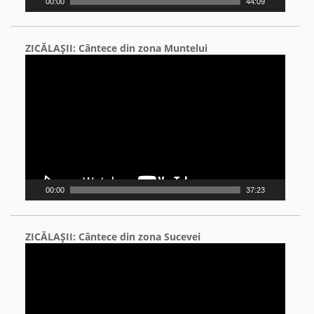
00:00
44:09
ZICĂLAŞII: Cântece din zona Muntelui
Video
Player
00:00
37:23
ZICĂLAŞII: Cântece din zona Sucevei
Video
Player