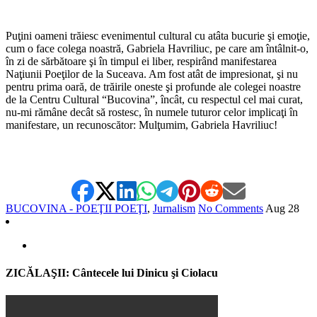
*
Puţini oameni trăiesc evenimentul cultural cu atâta bucurie şi emoţie,
cum o face colega noastră, Gabriela Havriliuc, pe care am întâlnit-o,
în zi de sărbătoare şi în timpul ei liber, respirând manifestarea
Naţiunii Poeţilor de la Suceava. Am fost atât de impresionat, şi nu
pentru prima oară, de trăirile oneste şi profunde ale colegei noastre
de la Centru Cultural “Bucovina”, încât, cu respectul cel mai curat,
nu-mi rămâne decât să rostesc, în numele tuturor celor implicaţi în
manifestare, un recunoscător: Mulţumim, Gabriela Havriliuc!
BUCOVINA - POEŢII POEŢI
,
Jurnalism
No Comments
Aug
28
ZICĂLAŞII: Cântecele lui Dinicu şi Ciolacu