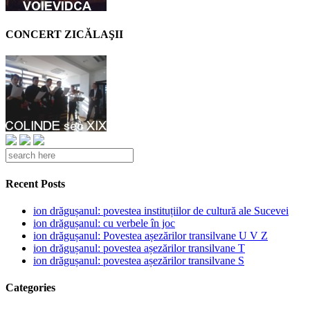
CONCERT ZICĂLAŞII
Recent Posts
ion drăgușanul: povestea instituțiilor de cultură ale Sucevei
ion drăgușanul: cu verbele în joc
ion drăgușanul: Povestea așezărilor transilvane U V Z
ion drăgușanul: povestea așezărilor transilvane T
ion drăgușanul: povestea așezărilor transilvane S
Categories