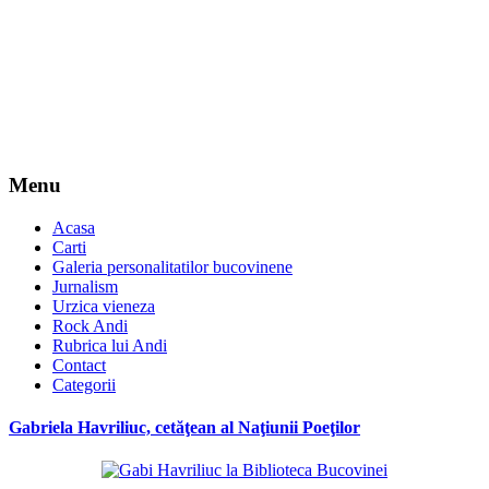
Menu
Acasa
Carti
Galeria personalitatilor bucovinene
Jurnalism
Urzica vieneza
Rock Andi
Rubrica lui Andi
Contact
Categorii
Gabriela Havriliuc, cetăţean al Naţiunii Poeţilor