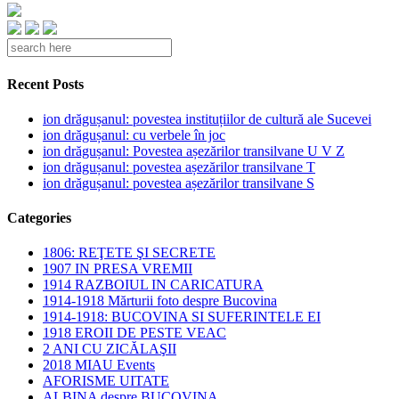
Recent Posts
ion drăgușanul: povestea instituțiilor de cultură ale Sucevei
ion drăgușanul: cu verbele în joc
ion drăgușanul: Povestea așezărilor transilvane U V Z
ion drăgușanul: povestea așezărilor transilvane T
ion drăgușanul: povestea așezărilor transilvane S
Categories
1806: REŢETE ŞI SECRETE
1907 IN PRESA VREMII
1914 RAZBOIUL IN CARICATURA
1914-1918 Mărturii foto despre Bucovina
1914-1918: BUCOVINA SI SUFERINTELE EI
1918 EROII DE PESTE VEAC
2 ANI CU ZICĂLAŞII
2018 MIAU Events
AFORISME UITATE
ALBINA despre BUCOVINA