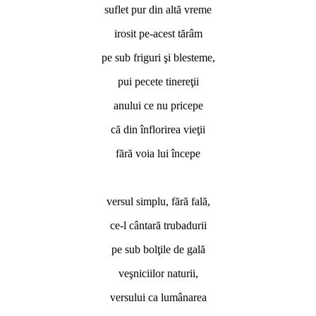
suflet pur din altă vreme
irosit pe-acest tărâm
pe sub friguri şi blesteme,
pui pecete tinereţii
anului ce nu pricepe
că din înflorirea vieţii
fără voia lui începe
*
versul simplu, fără fală,
ce-l cântară trubadurii
pe sub bolţile de gală
veşniciilor naturii,
versului ca lumânarea