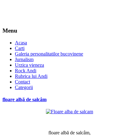
Menu
Acasa
Carti
Galeria personalitatilor bucovinene
Jurnalism
Urzica vieneza
Rock Andi
Rubrica lui Andi
Contact
Categorii
floare albă de salcâm
*
floare albă de salcâm,