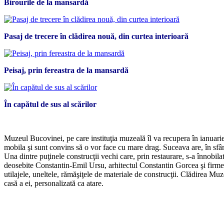
Birourile de la mansardă
Pasaj de trecere în clădirea nouă, din curtea interioară
Peisaj, prin fereastra de la mansardă
În capătul de sus al scărilor
*
Muzeul Bucovinei, pe care instituţia muzeală îl va recupera în ianuarie
mobila şi sunt convins să o vor face cu mare drag. Suceava are, în sfârş
Una dintre puţinele construcţii vechi care, prin restaurare, s-a înnobi
deosebite Constantin-Emil Ursu, arhitectul Constantin Gorcea şi firmel
utilajele, uneltele, rămăşiţele de materiale de construcţii. Clădirea Muz
casă a ei, personalizată ca atare.
*