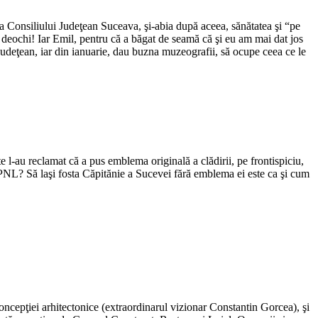
a Consiliului Judeţean Suceava, şi-abia după aceea, sănătatea şi “pe
e deochi! Iar Emil, pentru că a băgat de seamă că şi eu am mai dat jos
Judeţean, iar din ianuarie, dau buzna muzeografii, să ocupe ceea ce le
te l-au reclamat că a pus emblema originală a clădirii, pe frontispiciu,
 PNL? Să laşi fosta Căpitănie a Sucevei fără emblema ei este ca şi cum
concepţiei arhitectonice (extraordinarul vizionar Constantin Gorcea), şi