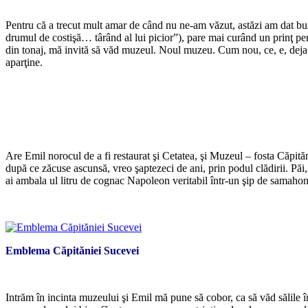
*
Pentru că a trecut mult amar de când nu ne-am văzut, astăzi am dat bu
drumul de costişă… târând al lui picior”), pare mai curând un prinţ per
din tonaj, mă invită să văd muzeul. Noul muzeu. Cum nou, ce, e, deja, g
aparţine.
*
*
Are Emil norocul de a fi restaurat şi Cetatea, şi Muzeul – fosta Căpităni
după ce zăcuse ascunsă, vreo şaptezeci de ani, prin podul clădirii. P
ai ambala ul litru de cognac Napoleon veritabil într-un şip de samahonc
*
Emblema Căpităniei Sucevei
*
Intrăm în incinta muzeului şi Emil mă pune să cobor, ca să văd sălile în