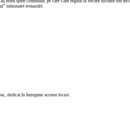
-aş numi spirit comunitar, pe care l-am regăsit la fiecare lucrător din in
ul” minunatei restaurări.
ic, dedicat în întregime acestor locuri.