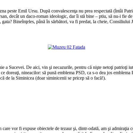
zna peste Emil Ursu. După convalescenţa nu prea respectată (întâi Patri
san, decât un daco-roman ideologic, dar îi stă bine – ptiu, să nu-i fie d
ata? Bineînţeles, până în sărbători, va fi predat, la cheie, Consiliului 
e a Sucevei. De aici, vin şi necazurile, pentru că nişte netoţi patrioţi iu
ăi, ce doreaţi, nineacilor: să pună emblema PSD, ca s-o dea jos emblema
ă de la Siminicea (doar siminicenii se pricep să o facă!).
 care vor fi expuse obiectele de tezaur şi, dintr-odată, am şi admiraţia 