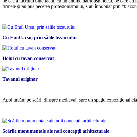
pe cea a lucrului bine făcut, cu un anume patriotism local, pe care eu l
firmele şi-au pus pecetea profesionismului, s-au înnobilat prin “blazon
*
Cu Emil Ursu, prin sălile tezaurului
Holul cu tavan conservat
Tavanul originar
*
Apoi urcăm pe scări, dinspre medieval, spre un spaţiu expoziţional clas
*
Scările monumentale ale noii concepţii arhitecturale