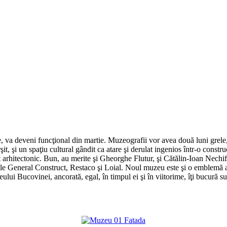
, va deveni funcţional din martie. Muzeografii vor avea două luni grele,
it, şi un spaţiu cultural gândit ca atare şi derulat ingenios într-o constr
lat arhitectonic. Bun, au merite şi Gheorghe Flutur, şi Cătălin-Ioan Nechi
e General Construct, Restaco şi Loial. Noul muzeu este şi o emblemă a g
eului Bucovinei, ancorată, egal, în timpul ei şi în viitorime, îţi bucură 