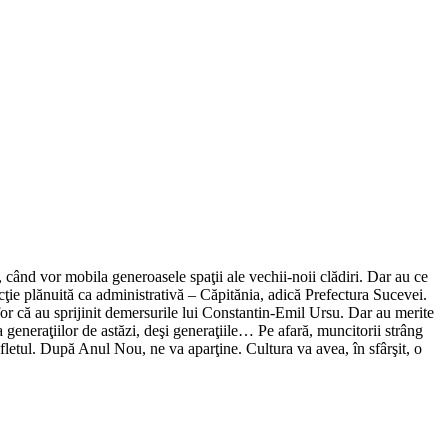
 când vor mobila generoasele spaţii ale vechii-noii clădiri. Dar au ce
ucţie plănuită ca administrativă – Căpitănia, adică Prefectura Sucevei.
for că au sprijinit demersurile lui Constantin-Emil Ursu. Dar au merite
eneraţiilor de astăzi, deşi generaţiile… Pe afară, muncitorii strâng
sufletul. După Anul Nou, ne va aparţine. Cultura va avea, în sfârşit, o