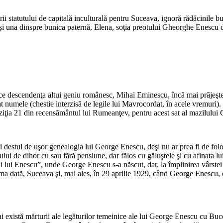
ii statutului de capitală inculturală pentru Suceava, ignoră rădăcinile 
 şi una dinspre bunica paternă, Elena, soţia preotului Gheorghe Enescu 
e descendenţa altui geniu românesc, Mihai Eminescu, încă mai prăjeşte 
t numele (chestie interzisă de legile lui Mavrocordat, în acele vremuri). 
iţia 21 din recensământul lui Rumeanţev, pentru acest sat al mazilului 
i destul de uşor genealogia lui George Enescu, deşi nu ar prea fi de fol
lui de dihor cu sau fără pensiune, dar fălos cu găluştele şi cu afinata lui
ai lui Enescu”, unde George Enescu s-a născut, dar, la împlinirea vârstei d
ma dată, Suceava şi, mai ales, în 29 aprilie 1929, când George Enescu, c
i există mărturii ale legăturilor temeinice ale lui George Enescu cu Buco