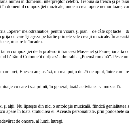
nă numai în domeniul interpreţilor celebri. Trebuia să treacă şi pe tărâmul
t şi în domeniul compoziţiei muzicale, unde a creat opere nemuritoare, ca
.
*
cria „opere” melodramatice, pentru vioară şi pian – de câte opt tacte – dar
grija cu care îşi aşeza pe hârtie primele sale creaţii muzicale. În aceast
icele, în care le încadra.
taina compoziţiei de la profesorii francezi Massenet şi Faure, iar arta
ând bătrânul Colonne îi dirijează admirabila „Poemă română”. Peste un an
mare preţ. Enescu are, astăzi, nu mai puţin de 25 de opuri, între care tre
iraţie cu care i s-a primit, în general, toată activitatea sa muzicală.
*
i alţii. Nu lipseşte din nici o antologie muzicală, fiindcă genialitatea sa
scu apare în toată strălucirea ei. Această personalitate, prin podoabele s
adevărat de onoare, al lumii întregi.