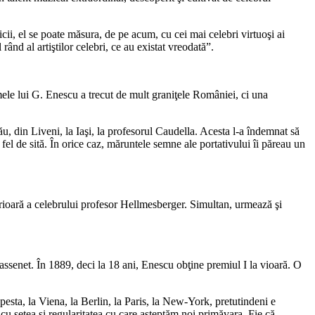
cii, el se poate măsura, de pe acum, cu cei mai celebri virtuoşi ai
rând al artiştilor celebri, ce au existat vreodată”.
mele lui G. Enescu a trecut de mult graniţele României, ci una
 său, din Liveni, la Iaşi, la profesorul Caudella. Acesta l-a îndemnat să
 fel de sită. În orice caz, măruntele semne ale portativului îi păreau un
perioară a celebrului profesor Hellmesberger. Simultan, urmează şi
Massenet. În 1889, deci la 18 ani, Enescu obţine premiul I la vioară. O
pesta, la Viena, la Berlin, la Paris, la New-York, pretutindeni e
cu setea şi regularitatea cu care aşteptăm noi primăvara. Fie că