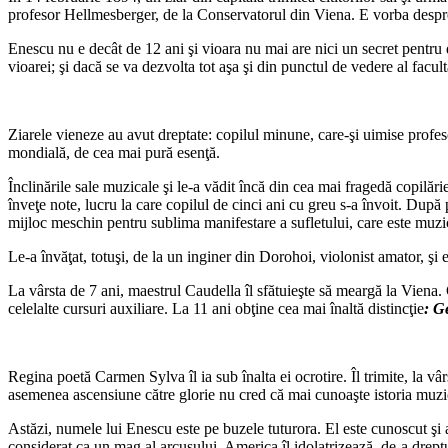
profesor Hellmesberger, de la Conservatorul din Viena. E vorba despr
Enescu nu e decât de 12 ani şi vioara nu mai are nici un secret pentru d
vioarei; şi dacă se va dezvolta tot aşa şi din punctul de vedere al facult
Ziarele vieneze au avut dreptate: copilul minune, care-şi uimise profes
mondială, de cea mai pură esenţă.
Înclinările sale muzicale şi le-a vădit încă din cea mai fragedă copilărie
înveţe note, lucru la care copilul de cinci ani cu greu s-a învoit. După 
mijloc meschin pentru sublima manifestare a sufletului, care este muzi
Le-a învăţat, totuşi, de la un inginer din Dorohoi, violonist amator, şi e
La vârsta de 7 ani, maestrul Caudella îl sfătuieşte să meargă la Viena. 
celelalte cursuri auxiliare. La 11 ani obţine cea mai înaltă distincţie
: G
Regina poetă Carmen Sylva îl ia sub înalta ei ocrotire. Îl trimite, la v
asemenea ascensiune către glorie nu cred că mai cunoaşte istoria muzic
Astăzi, numele lui Enescu este pe buzele tuturora. El este cunoscut şi 
considerat ca un mag al arcuşului. America îl idolatrizează, de-a drept