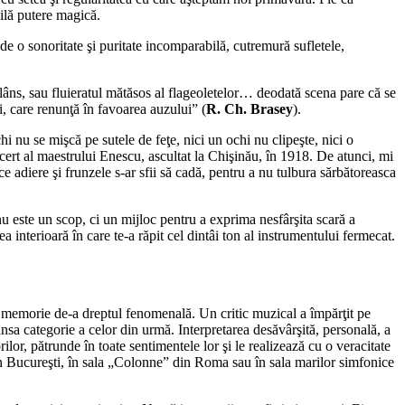
ilă putere magică.
 de o sonoritate şi puritate incomparabilă, cutremură sufletele,
e plâns, sau fluieratul mătăsos al flageoletelor… deodată scena pare că se
ăi, care renunţă în favoarea auzului” (
R. Ch. Brasey
).
hi nu se mişcă pe sutele de feţe, nici un ochi nu clipeşte, nici o
ncert al maestrului Enescu, ascultat la Chişinău, în 1918. De atunci, mi
 adiere şi frunzele s-ar sfii să cadă, pentru a nu tulbura sărbătoreasca
nu este un scop, ci un mijloc pentru a exprima nesfârşita scară a
a interioară în care te-a răpit cel dintâi ton al instrumentului fermecat.
 o memorie de-a dreptul fenomenală. Un critic muzical a împărţit pe
rânsa categorie a celor din urmă. Interpretarea desăvârşită, personală, a
rilor, pătrunde în toate sentimentele lor şi le realizează cu o veracitate
 din Bucureşti, în sala „Colonne” din Roma sau în sala marilor simfonice