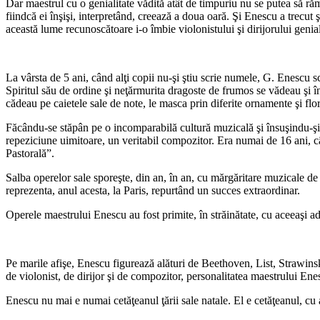
Dar maestrul cu o genialitate vădită atât de timpuriu nu se putea să rămâ
fiindcă ei înşişi, interpretând, creează a doua oară. Şi Enescu a trecu
această lume recunoscătoare i-o îmbie violonistului şi dirijorului genial
La vârsta de 5 ani, când alţi copii nu-şi ştiu scrie numele, G. Enescu s
Spiritul său de ordine şi neţărmurita dragoste de frumos se vădeau şi în 
cădeau pe caietele sale de note, le masca prin diferite ornamente şi flor
Făcându-se stăpân pe o incomparabilă cultură muzicală şi însuşindu-şi 
repeziciune uimitoare, un veritabil compozitor. Era numai de 16 ani, c
Pastorală”.
Salba operelor sale sporeşte, din an, în an, cu mărgăritare muzicale de 
reprezenta, anul acesta, la Paris, repurtând un succes extraordinar.
Operele maestrului Enescu au fost primite, în străinătate, cu aceeaşi adm
Pe marile afişe, Enescu figurează alături de Beethoven, List, Strawinski ş
de violonist, de dirijor şi de compozitor, personalitatea maestrului Ene
Enescu nu mai e numai cetăţeanul ţării sale natale. El e cetăţeanul, cu 