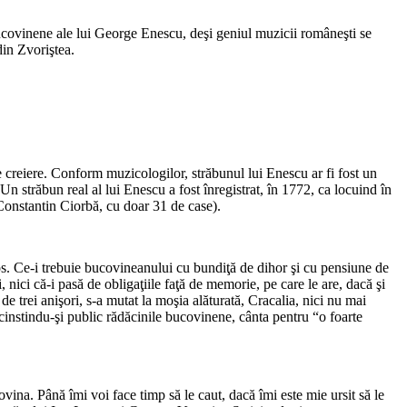
bucovinene ale lui George Enescu, deşi geniul muzicii româneşti se
din Zvoriştea.
creiere. Conform muzicologilor, străbunul lui Enescu ar fi fost un
Un străbun real al lui Enescu a fost înregistrat, în 1772, ca locuind în
Constantin Ciorbă, cu doar 31 de case).
os. Ce-i trebuie bucovineanului cu bundiţă de dihor şi cu pensiune de
, nici că-i pasă de obligaţiile faţă de memorie, pe care le are, dacă şi
e trei anişori, s-a mutat la moşia alăturată, Cracalia, nici nu mai
instindu-şi public rădăcinile bucovinene, cânta pentru “o foarte
vina. Până îmi voi face timp să le caut, dacă îmi este mie ursit să le