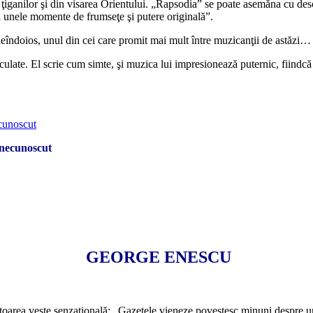
 ţiganilor şi din visarea Orientului. „Rapsodia” se poate asemăna cu descr
 şi unele momente de frumseţe şi putere originală”.
îndoios, unul din cei care promit mai mult între muzicanţii de astăzi… Î
ulate. El scrie cum simte, şi muzica lui impresionează puternic, fiindcă es
*
l necunoscut
*
*
GEORGE ENESCU
*
rmătoarea veste senzaţională: „Gazetele vieneze povestesc minuni despre un