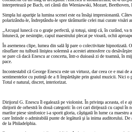
interpretează pe Bach, ori cântă din Wieniawski, Mozart, Beethoven, H
Simpla lui apariţie la lumina scenei este ea însăşi impresionantă. Câteva
polarizându-le, îndreptându-le spre tărâmurile celei mai curate visări ar
„Arcuşul lunecă cu o graţie perfectă, şi totuşi, simţi că, în curând, va 
întunecă, pe nesimţite, capul maestrului plecat pe vioară, ochii aproape 
În asemenea clipe, lumea din sală îţi pare o colectivitate hipnotizată. O
răsuflare nu tulbură liniştea solemnă a acestei atmosfere cu desăvârşire
se pare că dacă Enescu ar concerta, într-o duioasă zi de toamnă, în mijl
pace.
Incontestabil că George Enescu este un virtuoz, dar ceea ce e mai de ad
sentimentelor cu putinţă de a fi împărtăşite prin graiul muzicii. Nici o 
Totul e natural, discret, interiorizat.
Dirijorul G. Enescu îl egalează pe violonist. În privinţa aceasta, el e
dirijorii de orhestră în două categorii: în cei cari dirijează cu capul în
marilor piese simfonice i-a sporit gloria, câştigată în lume ca maestru al
care întinde o admirabilă punte de legătură şi la inima auditorului. De 
de la Philadelphia.