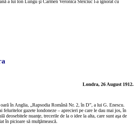
ană a lui Ion Lungu şi Carmen Veronica Steiciuc l-a ignorat cu
ra
Londra, 26 August 1912.
ima oară în Anglia, „Rapsodia Română Nr. 2, în D”, a lui G. Enescu.
 feluritelor gazete londoneze – aprecieri pe care le dau mai jos, în
ă deosebitele nuanţe, trecerile de la o idee la alta, care sunt aşa de
culat în picioare să mulţămească.