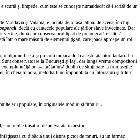
e e scurtă şi limpede, cum este se cunoaşte numaidecât că-i scrisă de un
 Moldavia şi Valahia, e locuită de o rasă latină: de aceea, în chip
 poporali
, decât cu cântecele populare ale ţărilor slave învecinate. Dar
lor vecine, după cum observatorul lipsit de prejudecată e silit să
cată într-o mare măsură de elementul ţigan, care joacă aproape un rol
şi, mulţumind-se a-şi procura muzica de la aceşti rătăcitori lăutari. La
i. Sunt conservatoare la Bucureşti şi Iaşi, dar lungă vreme compozitorii
xemplu înălţător, s-a arătat însă deplin de simţitoare la frumuseţile
, în cheia minoră, melodia fiind împodobită cu întorsături şi triluri”.
multe arii populare, în originalele moduri şi ritmuri”.
l, sunt multe trăsături de adevărată măiestrie”.
 înfăţişează cu dibăcia unui distins pictor de tonuri, au un farmec