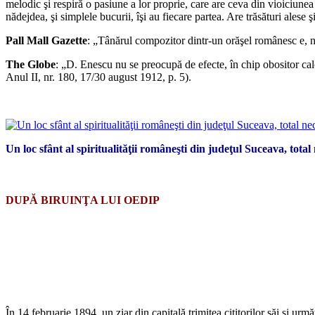
melodic şi respiră o pasiune a lor proprie, care are ceva din vioiciunea
nădejdea, şi simplele bucurii, îşi au fiecare partea. Are trăsături alese
Pall Mall Gazette
: „Tânărul compozitor dintr-un orăşel românesc e, ne
The Globe
: „D. Enescu nu se preocupă de efecte, în chip obositor calc
Anul II, nr. 180, 17/30 august 1912, p. 5).
Un loc sfânt al spiritualităţii româneşti din judeţul Suceava, tota
DUPĂ BIRUINŢA LUI OEDIP
În 14 februarie 1894, un ziar din capitală trimitea cititorilor săi şi u