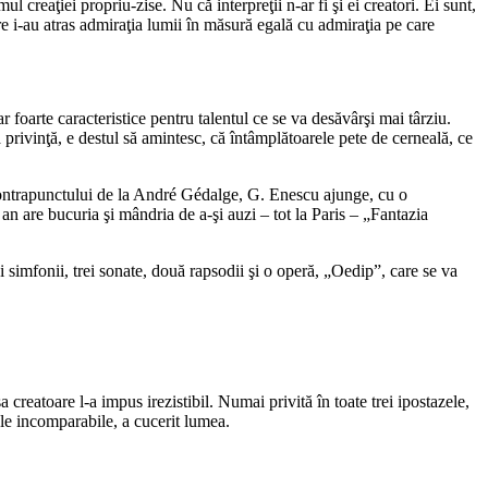
 creaţiei propriu-zise. Nu că interpreţii n-ar fi şi ei creatori. Ei sunt,
re i-au atras admiraţia lumii în măsură egală cu admiraţia pe care
 foarte caracteristice pentru talentul ce se va desăvârşi mai târziu.
ă privinţă, e destul să amintesc, că întâmplătoarele pete de cerneală, ce
 contrapunctului de la André Gédalge, G. Enescu ajunge, cu o
 are bucuria şi mândria de a-şi auzi – tot la Paris – „Fantazia
i simfonii, trei sonate, două rapsodii şi o operă, „Oedip”, care se va
 creatoare l-a impus irezistibil. Numai privită în toate trei ipostazele,
ale incomparabile, a cucerit lumea.