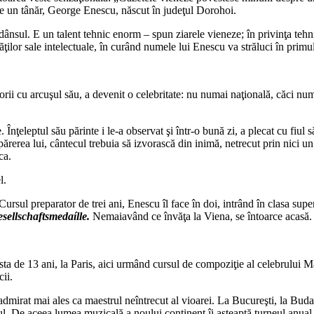
e un tânăr, George Enescu, născut în judeţul Dorohoi.
ânsul. E un talent tehnic enorm – spun ziarele vieneze; în privinţa tehni
ăţilor sale intelectuale, în curând numele lui Enescu va străluci în primul 
*
orii cu arcuşul său, a devenit o celebritate: nu numai naţională, căci nu
. Înţeleptul său părinte i le-a observat şi într-o bună zi, a plecat cu fiul
părerea lui, cântecul trebuia să izvorască din inimă, netrecut prin nici un
ca.
l.
Cursul preparator de trei ani, Enescu îl face în doi, intrând în clasa su
esellschaftsmedaílle.
Nemaiavând ce învăţa la Viena, se întoarce acasă.
*
ârsta de 13 ani, la Paris, aici urmând cursul de compoziţie al celebrului 
ii.
admirat mai ales ca maestrul neîntrecut al vioarei. La Bucureşti, la Buda
ul. De aceea lumea muzicală a noului continent îi aşteaptă turneul anual 