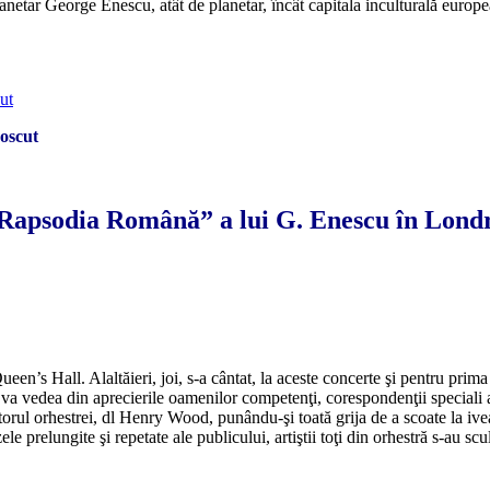
etar George Enescu, atât de planetar, încât capitala inculturală europe
noscut
*
Rapsodia Română” a lui G. Enescu în Lond
*
*
een’s Hall. Alaltăieri, joi, s-a cântat, la aceste concerte şi pentru pr
 va vedea din aprecierile oamenilor competenţi, corespondenţii speciali ai
orul orhestrei, dl Henry Wood, punându-şi toată grija de a scoate la iveal
ele prelungite şi repetate ale publicului, artiştii toţi din orhestră s-au s
*