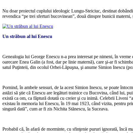
*
Nu doar proiectul cuplului ideologic Lungu-Steiciuc, destinat dobândir
revendica “pe trei sferturi bucovinean”, două dinspre bunicii materni,
Un străbun al lui Enescu
*
Genealogia lui George Enescu n-a prea interesat pe nimeni, în vreme c
oarecare Enea Galin (a fost, dar pe linie maternă), care şi-ar fi schimba
satul Puţinteii, din ocolul Orhei-Lăpuşna, şi anume Simion Inescu (poz
*
Pornind, în ambele sensuri, de la acest Simion Inescu, se poate întocm
astăzi să ştie că Enescu are legături trainice cu Bucovina, când lui, puiu
există ca om, ca făptură dotată cu creier şi cu inimă. Celebrii Liveni “
existau în memoria lui Enescu, în 19 mai 1923, când vizita, pentru pri
singură dată”, cum ar fi zis Nichita Stănescu, la Suceava.
*
Probabil că, în afară de morminte, cu sfinţenie pururi ignorată, încă ma