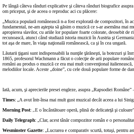
Pe lângă câteva rânduri explicative şi câteva rânduri biografice asupra
om priceput, şi de aceea o reproduc aci cu plăcere:
„Muzica populară românească n-a fost explorată de compozitori, în acei
fundamental, ne-am aştepta să găsim o muzică ce s-ar asemăna mai mul
apropierea slavilor, cu ariile lor populare foarte colorate, deosebit de 
recunoască, atunci când studiază istoria muzicii în Austria şi Germania
tot aşa de mare, în viaţa naţională românească, ca şi în cea ungară.
Lăutarii ţigani sunt indispensabili la nunţile ţărăneşti, la botezuri şi î
1865, profesorul Wachmann a făcut o colecţie de arii populare româneşti
români au produs o muzică ce era mai mult convenţional italienească, de
melodiilor locale. Aceste „doine”, cu cele două populare forme de dans, 
Iată, acum, şi aprecierile presei engleze, asupra „Rapsodiei Române” 
Times
: „A avut într-însa mai mult gust muzical decât aceea a lui Sinigal
Morning Post
: ,.E o încântătoare operă, plină de delicateţă şi culoare
Daily Telegraph
: „Clar, acest tânăr compozitor român e o personalitat
Wesminster Gazette
: „Lucrarea e comparativ scurtă, totuşi, pentru as