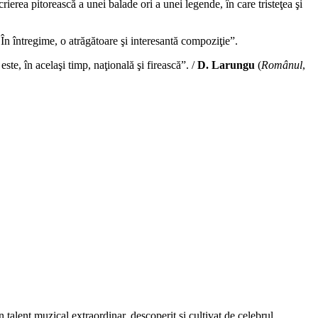
ierea pitorească a unei balade ori a unei legende, în care tristeţea şi
n întregime, o atrăgătoare şi interesantă compoziţie”.
te, în acelaşi timp, naţională şi firească”. /
D. Larungu
(
Românul
,
 talent muzical extraordinar, descoperit şi cultivat de celebrul