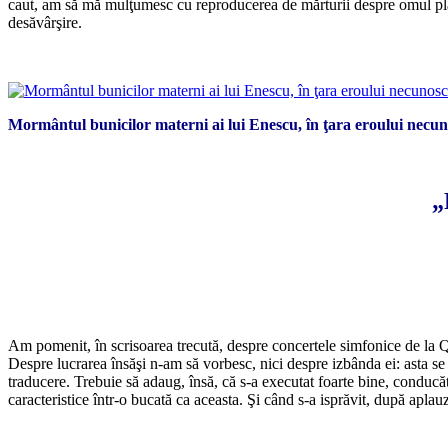
caut, am să mă mulţumesc cu reproducerea de mărturii despre omul plan
desăvârşire.
*
Mormântul bunicilor materni ai lui Enescu, în ţara eroului necu
„
Am pomenit, în scrisoarea trecută, despre concertele simfonice de la Qu
Despre lucrarea însăşi n-am să vorbesc, nici despre izbânda ei: asta se
traducere. Trebuie să adaug, însă, că s-a executat foarte bine, conducăt
caracteristice într-o bucată ca aceasta. Şi când s-a isprăvit, după aplauz