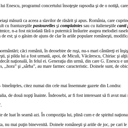
 lui Enescu, programul concertului însoţeşte rapsodia şi de o notiţă, car
aşi măsură ca aceea a slavilor de răsărit şi apus. România, care cuprinde
t cu frantuzeştile
pastourelles
şi
complaintes
sau cu italieneştile
canti
ritmice, n-a fost niciodată fără o puternică înrâurire asupra melodiei rase
 de est; şi o găsim de ajuns de clar în ariile populare româneşti, modifi
nmormântări; căci românii, în deosebire de ruşi, nu-s mari cântăreţi ei înşi
, şi pilda lui a fost urmată, apoi, de Miculi, Văcărescu, Chiriac şi alţi
cât naţională, în felul ei. Generaţia din urmă, din care G. Enescu e un e
,,hora” şi „sârba”, au mare farmec caracteristic. Doinele sunt, de obicei
*
– bineînţeles, citez numai din cele mai însemnate gazete din Londra:
ia, de două nopţi înainte. Îndeosebi, ar fi fost interesant să fi avut mai 
”.
e de luat în seamă azi. În compoziţia lui, plină cum e de spiritul naţiona
ta, nu mai puţin binevenită. Doinele româneşti şi ariile de joc, pe cari le