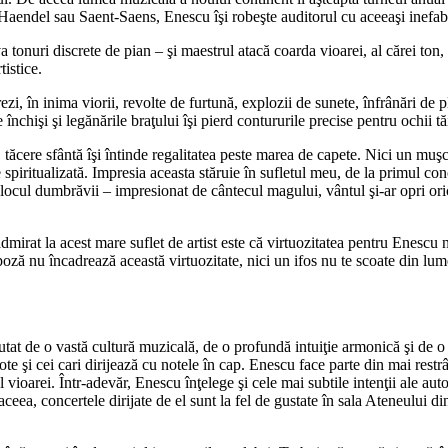
aendel sau Saent-Saens, Enescu îşi robeşte auditorul cu aceeaşi inefab
 tonuri discrete de pian – şi maestrul atacă coarda vioarei, al cărei ton,
tistice.
trezi, în inima viorii, revolte de furtună, explozii de sunete, înfrânări d
închişi şi legănările braţului îşi pierd contururile precise pentru ochii t
 tăcere sfântă îşi întinde regalitatea peste marea de capete. Nici un muşc
 spiritualizată. Impresia aceasta stăruie în sufletul meu, de la primul co
ocul dumbrăvii – impresionat de cântecul magului, vântul şi-ar opri orice
mirat la acest mare suflet de artist este că virtuozitatea pentru Enescu 
poză nu încadrează această virtuozitate, nici un ifos nu te scoate din lume
*
 ajutat de o vastă cultură muzicală, de o profundă intuiţie armonică şi de
 note şi cei cari dirijează cu notele în cap. Enescu face parte din mai rest
 vioarei. Într-adevăr, Enescu înţelege şi cele mai subtile intenţii ale auto
aceea, concertele dirijate de el sunt la fel de gustate în sala Ateneului