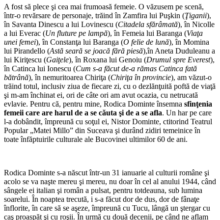
A fost să plece şi cea mai frumoasă femeie. O văzusem pe scenă,
într-o revărsare de personaje, trăind în Zamfira lui Puşkin (
Ţiganii
),
în Savanta Dinescu a lui Lovinescu (
Citadela sfărâmată
), în Nicolle
a lui Everac (
Un fluture pe lampă
), în Femeia lui Baranga (
Viaţa
unei femei
), în Constanţa lui Baranga (
O felie de lună
), în Momina
lui Pirandello (
Astă seară se joacă fără piesă
),în Aneta Duduleanu a
lui Kiriţescu (
Gaiţele
), în Roxana lui Genoiu (
Drumul spre Everest
),
în Catinca lui Ionescu (
Cum s-a făcut de-a rămas Catinca fată
bătrână
), în nemuritoarea Chiriţa (
Chiriţa în provincie
), am văzut-o
trăind totul, inclusiv ziua de fiecare zi, cu o dezlănţuită poftă de viaţă
şi m-am închinat ei, ori de câte ori am avut ocazia, cu netrucată
evlavie. Pentru că, pentru mine, Rodica Dominte însemna
sfinţenia
femeii care are harul de a se căuta şi de a se afla
. Un har pe care
l-a dobândit, împreună cu soţul ei, Nistor Dominte, ctitorind Teatrul
Popular „Matei Millo” din Suceava şi durând zidiri temeinice în
toate înfăptuirile culturale ale Bucovinei ultimilor 60 de ani.
Rodica Dominte s-a născut într-un 31 ianuarie al culturii române şi
acolo se va naşte mereu şi mereu, nu doar în cel al anului 1944, când
sângele ei italian şi român a pulsat, pentru totdeauna, sub lumina
soarelui. În noaptea trecută, i s-a făcut dor de dus, dor de fânaţe
înflorite, în care să se aşeze, împreună cu Tucu, lângă un ştergar cu
caş proaspăt şi cu roşii. În urmă cu două decenii, pe când ne aflam