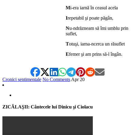
M
i-era iarnă în ceasul acela
I
repetabil şi poate păgân,
N
u-ndrăzneam să îmi umblu prin
suflet,
T
otuşi, iarna-ncerca un răsuflet
E
femer şi am prins să-l îngân.
Cronici sentimentale
No Comments
Apr
20
ZICĂLAŞII: Cântecele lui Dinicu şi Ciolacu