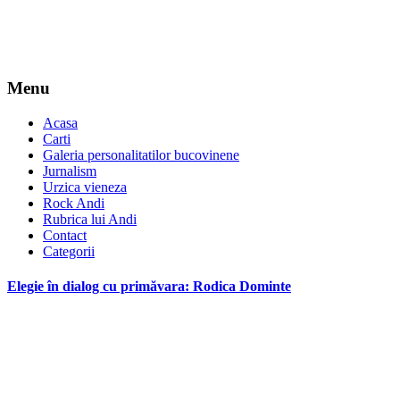
Menu
Acasa
Carti
Galeria personalitatilor bucovinene
Jurnalism
Urzica vieneza
Rock Andi
Rubrica lui Andi
Contact
Categorii
Elegie în dialog cu primăvara: Rodica Dominte