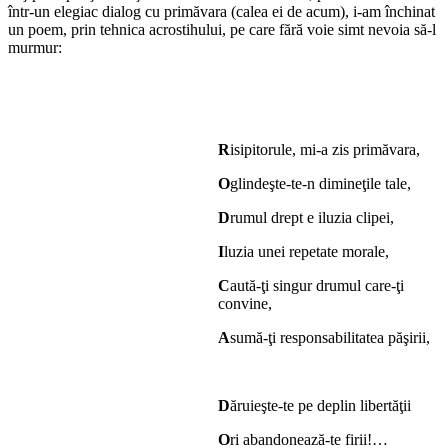
într-un elegiac dialog cu primăvara (calea ei de acum), i-am închinat
un poem, prin tehnica acrostihului, pe care fără voie simt nevoia să-l
murmur:
R
isipitorule, mi-a zis primăvara,
O
glindeşte-te-n dimineţile tale,
D
rumul drept e iluzia clipei,
I
luzia unei repetate morale,
C
aută-ţi singur drumul care-ţi
convine,
A
sumă-ţi responsabilitatea păşirii,
D
ăruieşte-te pe deplin libertăţii
O
ri abandonează-te firii!…