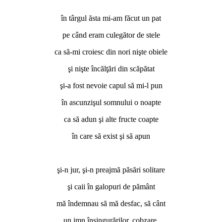
în târgul ăsta mi-am făcut un pat
pe când eram culegător de stele
ca să-mi croiesc din nori nişte obiele
şi nişte încălţări din scăpătat
şi-a fost nevoie capul să mi-l pun
în ascunzişul somnului o noapte
ca să adun şi alte fructe coapte
în care să exist şi să apun
şi-n jur, şi-n preajmă păsări solitare
şi caii în galopuri de pământ
mă îndemnau să mă desfac, să cânt
un imn însingurărilor, cobzare,