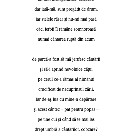
dar iată-mă, sunt pregătit de drum,
iar stelele răsar şi nu-mi mai pasă
căci ierbii îi rămâne somnoroasă
numai cântarea ruptă din acum
de parcă-a fost să mă jertfesc cântării
şi să-i aprind nevolnice căţui
pe cerul ce-a rămas al nimănui
crucificat de necuprinsul zării,
iar de-aş lua cu mine-n depărtare
şi acest cântec – pat pentru popas –
pe tine cui şi când să te mai las
drept umbră a cântărilor, cobzare?