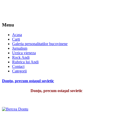
Menu
Acasa
Carti
Galeria personalitatilor bucovinene
Jurnalism
Urzica vieneza
Rock Andi
Rubrica lui Andi
Contact
Categorii
Donţu, precum ostaşul sovietic
Donţu, precum ostaşul sovietic