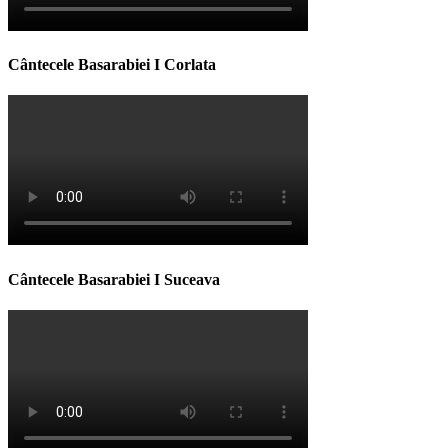
Cântecele Basarabiei I Corlata
Cântecele Basarabiei I Suceava