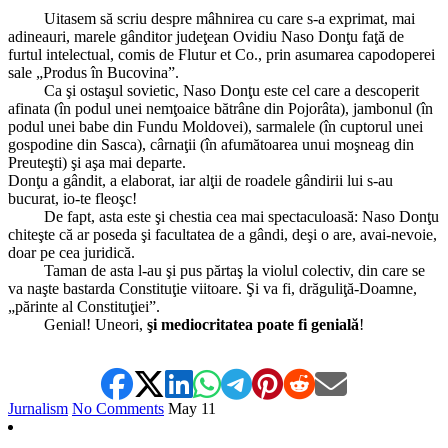
Uitasem să scriu despre mâhnirea cu care s-a exprimat, mai
adineauri, marele gânditor judeţean Ovidiu Naso Donţu faţă de
furtul intelectual, comis de Flutur et Co., prin asumarea capodoperei
sale „Produs în Bucovina”.
Ca şi ostaşul sovietic, Naso Donţu este cel care a descoperit
afinata (în podul unei nemţoaice bătrâne din Pojorâta), jambonul (în
podul unei babe din Fundu Moldovei), sarmalele (în cuptorul unei
gospodine din Sasca), cârnaţii (în afumătoarea unui moşneag din
Preuteşti) şi aşa mai departe.
Donţu a gândit, a elaborat, iar alţii de roadele gândirii lui s-au
bucurat, io-te fleoşc!
De fapt, asta este şi chestia cea mai spectaculoasă: Naso Donţu
chiteşte că ar poseda şi facultatea de a gândi, deşi o are, avai-nevoie,
doar pe cea juridică.
Taman de asta l-au şi pus părtaş la violul colectiv, din care se
va naşte bastarda Constituţie viitoare. Şi va fi, drăguliţă-Doamne,
„părinte al Constituţiei”.
Genial! Uneori,
şi mediocritatea poate fi genială
!
Jurnalism
No Comments
May
11