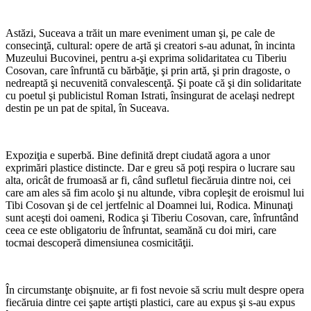
*
Astăzi, Suceava a trăit un mare eveniment uman şi, pe cale de
consecinţă, cultural: opere de artă şi creatori s-au adunat, în incinta
Muzeului Bucovinei, pentru a-şi exprima solidaritatea cu Tiberiu
Cosovan, care înfruntă cu bărbăţie, şi prin artă, şi prin dragoste, o
nedreaptă şi necuvenită convalescenţă. Şi poate că şi din solidaritate
cu poetul şi publicistul Roman Istrati, însingurat de acelaşi nedrept
destin pe un pat de spital, în Suceava.
*
Expoziţia e superbă. Bine definită drept ciudată agora a unor
exprimări plastice distincte. Dar e greu să poţi respira o lucrare sau
alta, oricât de frumoasă ar fi, când sufletul fiecăruia dintre noi, cei
care am ales să fim acolo şi nu altunde, vibra copleşit de eroismul lui
Tibi Cosovan şi de cel jertfelnic al Doamnei lui, Rodica. Minunaţi
sunt aceşti doi oameni, Rodica şi Tiberiu Cosovan, care, înfruntând
ceea ce este obligatoriu de înfruntat, seamănă cu doi miri, care
tocmai descoperă dimensiunea cosmicităţii.
*
În circumstanţe obişnuite, ar fi fost nevoie să scriu mult despre opera
fiecăruia dintre cei şapte artişti plastici, care au expus şi s-au expus