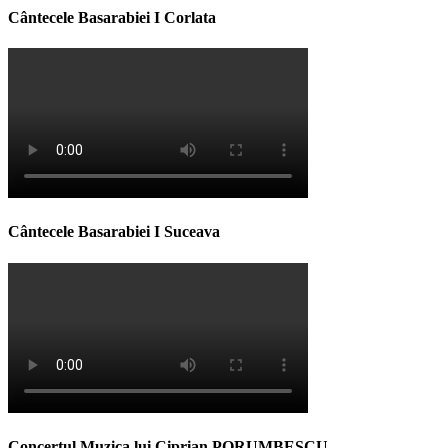
Cântecele Basarabiei I Corlata
Cântecele Basarabiei I Suceava
Concertul Muzica lui Ciprian PORUMBESCU