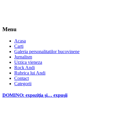
Menu
Acasa
Carti
Galeria personalitatilor bucovinene
Jurnalism
Urzica vieneza
Rock Andi
Rubrica lui Andi
Contact
Categorii
DOMINO: expoziţia şi… expuşii