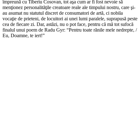
împreună cu Tiberiu Cosovan, tot aşa cum ar fi fost nevoie să
menţionez personalităţile creatoare reale ale timpului nostru, care şi-
au asumat nu statutul discret de consumatori de artă, ci nobila
vocaţie de prieteni, de locuitori ai unei lumi paralele, suprapusă peste
cea de fiecare zi. Dar, astăzi, nu o pot face, pentru că mă tot sufocă
finalul unui poem de Radu Gyr: “Pentru toate rănile mele nedrepte, /
Eu, Doamne, te iert!”
*