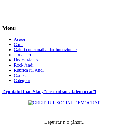
Menu
Acasa
Carti
Galeria personalitatilor bucovinene
Jurnalism
Urzica vieneza
Rock Andi
Rubrica lui Andi
Contact
Categorii
Deputatul Ioan Stan, “creierul social-democrat”!
*
Deputatu’ n-o gânditu