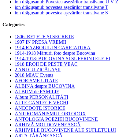
ion drăgușanul: Povestea așezărilor transilvane U V Z
ion drăgușanul: povestea așezărilor transilvane T
ion drăgușanul: povestea așezărilor transilvane S
Categories
1806: REŢETE ŞI SECRETE
1907 IN PRESA VREMII
1914 RAZBOIUL IN CARICATURA
1914-1918 Mărturii foto despre Bucovina
1914-1918: BUCOVINA SI SUFERINTELE EI
1918 EROII DE PESTE VEAC
2 ANI CU ZICĂLAŞII
2018 MIAU Events
AFORISME UITATE
ALBINA despre BUCOVINA
ALBUM de FAMILIE
Album PERSONALITĂŢI
ALTE CÂNTECE VECHI
ANECDOTE ISTORICE
ANTIROMÂNISMUL ORTODOX
ANTOLOGIA POEZIEI BUCOVINENE
ARHIVĂ MOLDOVENEASCĂ
ARHIVELE BUCOVINENE ALE SUFLETULUI
ARTA ŢĂRĂNEASCĂ