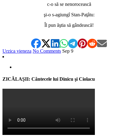
c-o să se nenorocească
şi-o s-agiungî Stan-Paţâtu:
Îl pun ăştia să gândească!
Urzica vieneza
No Comments
Sep
9
ZICĂLAŞII: Cântecele lui Dinicu şi Ciolacu