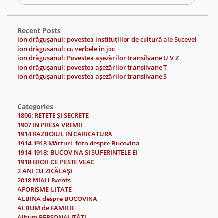
Recent Posts
ion drăgușanul: povestea instituțiilor de cultură ale Sucevei
ion drăgușanul: cu verbele în joc
ion drăgușanul: Povestea așezărilor transilvane U V Z
ion drăgușanul: povestea așezărilor transilvane T
ion drăgușanul: povestea așezărilor transilvane S
Categories
1806: REŢETE ŞI SECRETE
1907 IN PRESA VREMII
1914 RAZBOIUL IN CARICATURA
1914-1918 Mărturii foto despre Bucovina
1914-1918: BUCOVINA SI SUFERINTELE EI
1918 EROII DE PESTE VEAC
2 ANI CU ZICĂLAŞII
2018 MIAU Events
AFORISME UITATE
ALBINA despre BUCOVINA
ALBUM de FAMILIE
Album PERSONALITĂŢI