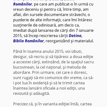
Românilor
,
pe care am publicat-o în urmă cu
vreun deceniu şi pentru că, între timp, am
aflat, din sursele documentare străvechi, o
puzderie de alte informaţii, care îmi întăresc
susţinerile de odinioară, am decis ca,
imediat după lansarea de cărţi din 7 ianuarie
2015, să încep rescrierea cărţii
Datina,
Biblia Românilor
, reorganizând şi materialul.
*
Până în toamna anului 2015, voi izbuti,
desigur, să recriu şi să tipăresc a doua ediţie
a accestei cărţi, extinzând, de la spaţiul sacru
bucovinean, la cel naţional, şi metoda de
abordare. Prin urmare, cei care o doresc,
sunt rugaţi să-mi comunice din vreme, ca să-
i pot lua în evidenţă şi să le trimit cartea
înaintea lansării oficiale a noii ediţii, una
revizuită şi adăugită.
*
Precizez că, şi în varianta ediţiei întâi, cartea