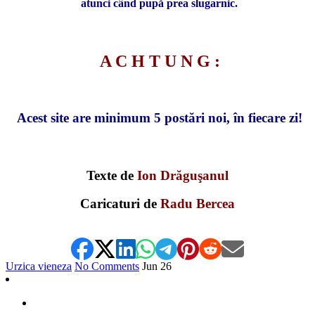
atunci când pupă prea slugarnic.
A C H T U N G :
Acest site are minimum 5 postări noi, în fiecare zi!
Texte de
Ion Drăguşanul
Caricaturi de
Radu Bercea
Urzica vieneza
No Comments
Jun
26