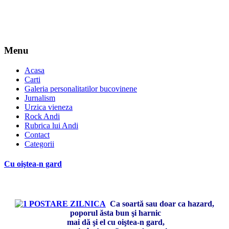
Menu
Acasa
Carti
Galeria personalitatilor bucovinene
Jurnalism
Urzica vieneza
Rock Andi
Rubrica lui Andi
Contact
Categorii
Cu oiştea-n gard
Ca soartă sau doar ca hazard,
poporul ăsta bun şi harnic
mai dă şi el cu oiştea-n gard,