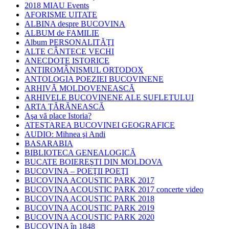
2018 MIAU Events
AFORISME UITATE
ALBINA despre BUCOVINA
ALBUM de FAMILIE
Album PERSONALITĂŢI
ALTE CÂNTECE VECHI
ANECDOTE ISTORICE
ANTIROMÂNISMUL ORTODOX
ANTOLOGIA POEZIEI BUCOVINENE
ARHIVĂ MOLDOVENEASCĂ
ARHIVELE BUCOVINENE ALE SUFLETULUI
ARTA ŢĂRĂNEASCĂ
Aşa vă place Istoria?
ATESTAREA BUCOVINEI GEOGRAFICE
AUDIO: Mihnea şi Andi
BASARABIA
BIBLIOTECA GENEALOGICĂ
BUCATE BOIEREŞTI DIN MOLDOVA
BUCOVINA – POEŢII POEŢI
BUCOVINA ACOUSTIC PARK 2017
BUCOVINA ACOUSTIC PARK 2017 concerte video
BUCOVINA ACOUSTIC PARK 2018
BUCOVINA ACOUSTIC PARK 2019
BUCOVINA ACOUSTIC PARK 2020
BUCOVINA în 1848