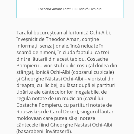
Theodor Aman: Taraful lui Ionică Ochialbi
Taraful bucureștean al lui Ionică Ochi-Albi,
înveșnicit de Theodor Aman, conține
informații senzaționale, încă neluate în
seamă de nimeni, în ciuda faptului că trei
dintre lăutarii din acest tablou, Costache
Pompieru – vioristul cu ilic roșu (al doilea din
stânga), Ionică Ochi-Albi (cobzarul cu zicale)
și Gheorghe Năstasi Ochi-Albi – vioristul din
dreapta, cu ilic bej, au lăsat după ei partituri
tipărite ale cântecelor lor inegalabile, de
regulă notate de un muzician (cazul lui
Costache Pompieru, cu partituri notate de
Rousziski și de Carol Deker), singurul lăutar
moldovean care putea să-și noteze
cântecele fiind Gheorghe Nastasi Ochi-Albi
(basarabenii învățaseră).