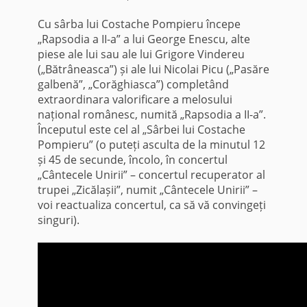
Cu sârba lui Costache Pompieru începe
„Rapsodia a II-a” a lui George Enescu, alte
piese ale lui sau ale lui Grigore Vindereu
(„Bătrâneasca”) și ale lui Nicolai Picu („Pasăre
galbenă”, „Corăghiasca”) completând
extraordinara valorificare a melosului
național românesc, numită „Rapsodia a II-a”.
Începutul este cel al „Sârbei lui Costache
Pompieru” (o puteți asculta de la minutul 12
și 45 de secunde, încolo, în concertul
„Cântecele Unirii” – concertul recuperator al
trupei „Zicălașii”, numit „Cântecele Unirii” –
voi reactualiza concertul, ca să vă convingeți
singuri).