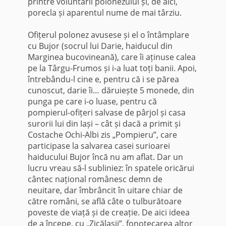
printre voluntarii polonezului și, de aici,
porecla și aparentul nume de mai târziu.
Ofițerul polonez avusese și el o întâmplare
cu Bujor (socrul lui Darie, haiducul din
Marginea bucovineană), care îi aținuse calea
pe la Târgu-Frumos și i-a luat toți banii. Apoi,
întrebându-l cine e, pentru că i se părea
cunoscut, darie îi… dăruiește 5 monede, din
punga pe care i-o luase, pentru că
pompierul-ofițeri salvase de pârjol și casa
surorii lui din Iași – cât și dacă a primit și
Costache Ochi-Albi zis „Pompieru”, care
participase la salvarea casei surioarei
haiducului Bujor încă nu am aflat. Dar un
lucru vreau să-l subliniez: în spatele oricărui
cântec național românesc demn de
neuitare, dar îmbrâncit în uitare chiar de
către români, se află câte o tulburătoare
poveste de viață și de creație. De aici ideea
de a începe, cu „Zicălașii”, fonotecarea altor