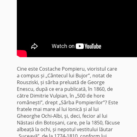
Cine este Costache Pompieru, vioristul care
a compus și „Cântecul lui Bujor”, notat de
Rousziski, și sârba preluată de George
Enescu, după ce era publicată, în 1860, de
către Dimitrie Vulpian, în „500 de hore
românești”, drept „Sârba Pompierilor”? Este
fratele mai mare al lui Ionică și al lui
Gheorghe Ochi-Albi, și, deci, fecior al lui
Năstasi din Botoșani, care, pe la 1850, făcuse
albeață la ochi, și nepotul vestitului lăutar
„Suceavă”, de la 1774-1810, conform lui