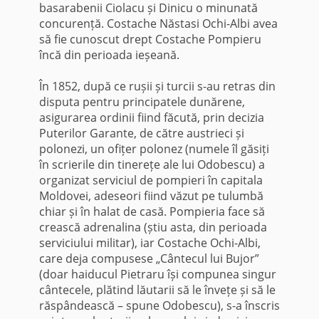
basarabenii Ciolacu și Dinicu o minunată
concurență. Costache Năstasi Ochi-Albi avea
să fie cunoscut drept Costache Pompieru
încă din perioada ieșeană.
În 1852, după ce rușii și turcii s-au retras din
disputa pentru principatele dunărene,
asigurarea ordinii fiind făcută, prin decizia
Puterilor Garante, de către austrieci și
polonezi, un ofițer polonez (numele îl găsiți
în scrierile din tinerețe ale lui Odobescu) a
organizat serviciul de pompieri în capitala
Moldovei, adeseori fiind văzut pe tulumbă
chiar și în halat de casă. Pompieria face să
crească adrenalina (știu asta, din perioada
serviciului militar), iar Costache Ochi-Albi,
care deja compusese „Cântecul lui Bujor”
(doar haiducul Pietraru își compunea singur
cântecele, plătind lăutarii să le învețe și să le
răspândească – spune Odobescu), s-a înscris