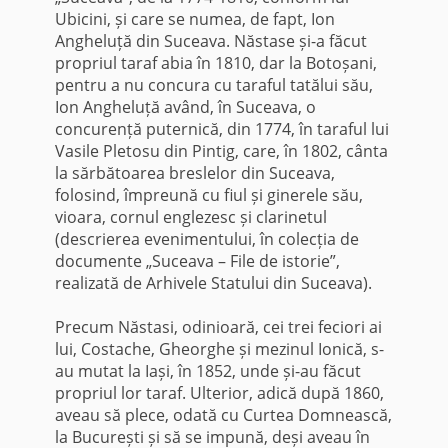
Ubicini, și care se numea, de fapt, Ion
Angheluță din Suceava. Năstase și-a făcut
propriul taraf abia în 1810, dar la Botoșani,
pentru a nu concura cu taraful tatălui său,
Ion Angheluță având, în Suceava, o
concurență puternică, din 1774, în taraful lui
Vasile Pletosu din Pintig, care, în 1802, cânta
la sărbătoarea breslelor din Suceava,
folosind, împreună cu fiul și ginerele său,
vioara, cornul englezesc și clarinetul
(descrierea evenimentului, în colecția de
documente „Suceava – File de istorie”,
realizată de Arhivele Statului din Suceava).
Precum Năstasi, odinioară, cei trei feciori ai
lui, Costache, Gheorghe și mezinul Ionică, s-
au mutat la Iași, în 1852, unde și-au făcut
propriul lor taraf. Ulterior, adică după 1860,
aveau să plece, odată cu Curtea Domnească,
la București și să se impună, deși aveau în