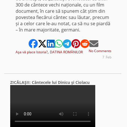
300 de cântece vechi naționale, cu un film
document, în care să spunem cât știm din
povestea fiecărui cântec sau lăutar, precum
și a celor care le-au notat, ca să nu se piardă
– în mare majoritate, germani.
,
No Comments
Aşa vă place Istoria?
DATINA ROMÂNILOR
7
Feb
ZICĂLAŞII: Cântecele lui Dinicu şi Ciolacu