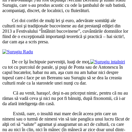
Surugiu, care s-au produs acustic cu ode la ţambalul de sub batistă,
acompaniaţi, discret, de localnici, cu fluierături.
Cei doi corifei de mulţi lei şi euro, adevărate somităţi ale
culturii noi şi tradiţionale bucovinene au dat prestanţă ediţiei din
2013 a Festivalului “Întâlniri bucovinene”, cuvântările domniilor lor
fiind de o excepţională importanţă teoretică şi practică – hai sictir!,
dar cam aşa a scris presa.
De ce îşi închipuie parveniţii, luaţi de moţ,
cu tot cu purcoiul de parale, şi puşi de Ponta sau de Antonescu în
capul bucatelor, habar nu am, aşa cum nu am habar nici despre
tupeul care-i face pe un Bereanu sau Surugiu să se dea la creasta
culturii reale ca la starostele unei nunţi cu dar.
Că au venit, haraşo!, deşi n-au priceput nimic, pentru că nu au
rămas să vadă ceva şi nici nu pot fi bănuiţi, după fixonomii, că i-ar
da afară inteligenţa din casă.
Există, oare, o insultă mai mare decât aceea prin care un
nimeni sau o turmă de nimeni vin să taie panglica unui lucru făcut de
alţii ori să “salute” agramat şi anagramat un act de cultură, cu care
nu au nici în clin, nici în mânec (în mânecă ar zice doar unul dintr-