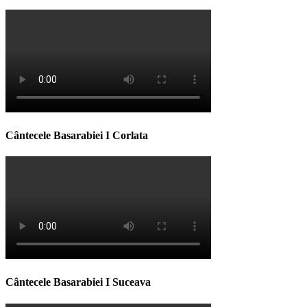
Cântecele Basarabiei I Corlata
Cântecele Basarabiei I Suceava