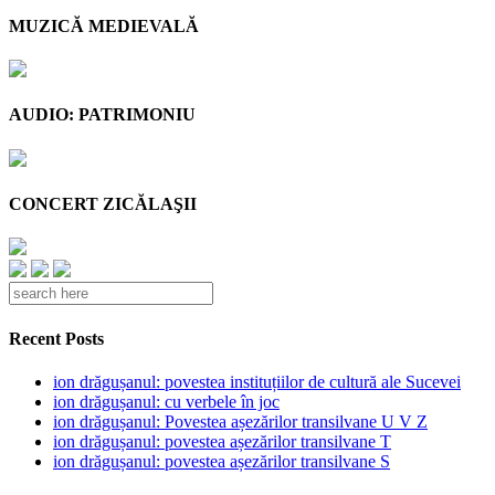
MUZICĂ MEDIEVALĂ
AUDIO: PATRIMONIU
CONCERT ZICĂLAŞII
Recent Posts
ion drăgușanul: povestea instituțiilor de cultură ale Sucevei
ion drăgușanul: cu verbele în joc
ion drăgușanul: Povestea așezărilor transilvane U V Z
ion drăgușanul: povestea așezărilor transilvane T
ion drăgușanul: povestea așezărilor transilvane S