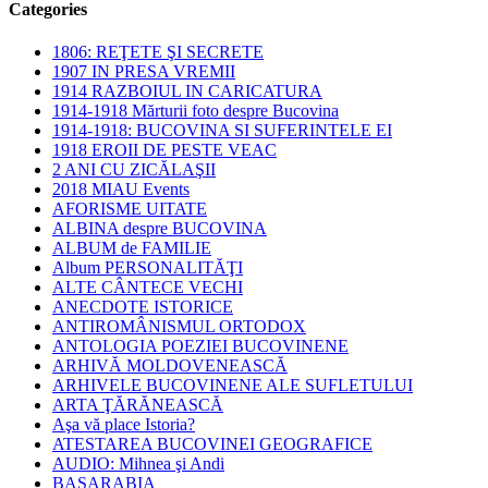
Categories
1806: REŢETE ŞI SECRETE
1907 IN PRESA VREMII
1914 RAZBOIUL IN CARICATURA
1914-1918 Mărturii foto despre Bucovina
1914-1918: BUCOVINA SI SUFERINTELE EI
1918 EROII DE PESTE VEAC
2 ANI CU ZICĂLAŞII
2018 MIAU Events
AFORISME UITATE
ALBINA despre BUCOVINA
ALBUM de FAMILIE
Album PERSONALITĂŢI
ALTE CÂNTECE VECHI
ANECDOTE ISTORICE
ANTIROMÂNISMUL ORTODOX
ANTOLOGIA POEZIEI BUCOVINENE
ARHIVĂ MOLDOVENEASCĂ
ARHIVELE BUCOVINENE ALE SUFLETULUI
ARTA ŢĂRĂNEASCĂ
Aşa vă place Istoria?
ATESTAREA BUCOVINEI GEOGRAFICE
AUDIO: Mihnea şi Andi
BASARABIA