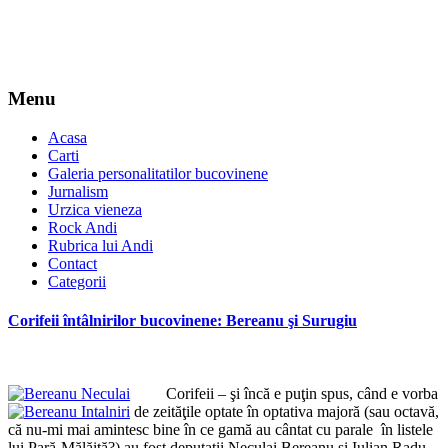
Menu
Acasa
Carti
Galeria personalitatilor bucovinene
Jurnalism
Urzica vieneza
Rock Andi
Rubrica lui Andi
Contact
Categorii
Corifeii întâlnirilor bucovinene: Bereanu şi Surugiu
Corifeii – şi încă e puţin spus, când e vorba
de zeităţile optate în optativa majoră (sau octavă,
că nu-mi mai amintesc bine în ce gamă au cântat cu parale în listele
lui Pară-Mălăiţă?) au fost deputaţii Neculai Bereanu şi Iulian Radu