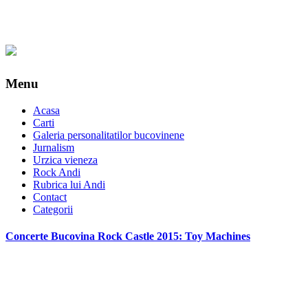
Menu
Acasa
Carti
Galeria personalitatilor bucovinene
Jurnalism
Urzica vieneza
Rock Andi
Rubrica lui Andi
Contact
Categorii
Concerte Bucovina Rock Castle 2015: Toy Machines