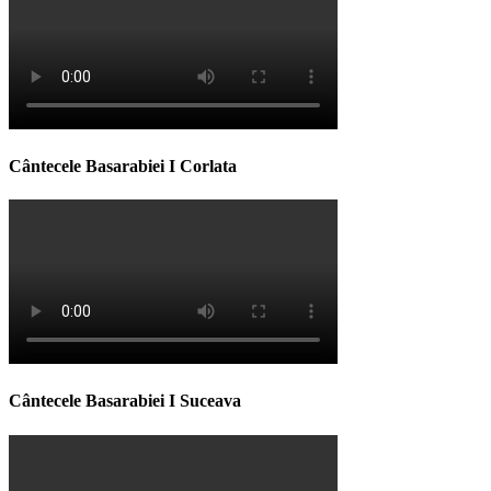
Cântecele Basarabiei I Corlata
Cântecele Basarabiei I Suceava