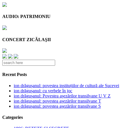
AUDIO: PATRIMONIU
CONCERT ZICĂLAŞII
Recent Posts
ion drăgușanul: povestea instituțiilor de cultură ale Sucevei
ion drăgușanul: cu verbele în joc
ion drăgușanul: Povestea așezărilor transilvane U V Z
ion drăgușanul: povestea așezărilor transilvane T
ion drăgușanul: povestea așezărilor transilvane S
Categories