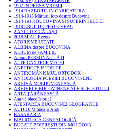
1806: REŢETE ŞI SECRETE
1907 IN PRESA VREMII
1914 RAZBOIUL IN CARICATURA
1914-1918 Mărturii foto despre Bucovina
1914-1918: BUCOVINA SI SUFERINTELE EI
1918 EROII DE PESTE VEAC
2 ANI CU ZICĂLAŞII
2018 MIAU Events
AFORISME UITATE
ALBINA despre BUCOVINA
ALBUM de FAMILIE
Album PERSONALITĂŢI
ALTE CÂNTECE VECHI
ANECDOTE ISTORICE
ANTIROMÂNISMUL ORTODOX
ANTOLOGIA POEZIEI BUCOVINENE
ARHIVĂ MOLDOVENEASCĂ
ARHIVELE BUCOVINENE ALE SUFLETULUI
ARTA ŢĂRĂNEASCĂ
Aşa vă place Istoria?
ATESTAREA BUCOVINEI GEOGRAFICE
AUDIO: Mihnea şi Andi
BASARABIA
BIBLIOTECA GENEALOGICĂ
BUCATE BOIEREŞTI DIN MOLDOVA