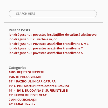
Recent Posts
ion drăgușanul: povestea instituțiilor de cultură ale Sucevei
ion drăgușanul: cu verbele în joc
ion drăgușanul: Povestea așezărilor transilvane U V Z
ion drăgușanul: povestea așezărilor transilvane T
ion drăgușanul: povestea așezărilor transilvane S
Categories
1806: REŢETE ŞI SECRETE
1907 IN PRESA VREMII
1914 RAZBOIUL IN CARICATURA
1914-1918 Mărturii foto despre Bucovina
1914-1918: BUCOVINA SI SUFERINTELE EI
1918 EROII DE PESTE VEAC
2 ANI CU ZICĂLAŞII
2018 MIAU Events