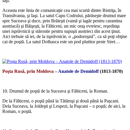
Iaşi.
Aceasta este linia de comunicaţie cea mai scurtă dintre Bistriţa, în
Transilvania, şi Iaşi. La satul Capu Codrului, părăseşte drumul mare
spre Suceava şi duce, prin Brăieşti (vamă şi lagăr pentru carantina
austriacă) şi Băişeşti, la Fălticeni, un mic oraş evreiesc, reşedinţa
unei isprăvnicii şi stărostie pentru supuşii austrieci din acest ţinut.
Aici trebuie să iei, de la isprăvnicie, o „podoroşnă”, ca să poţi obţine
cai de poştă. La satul Dolhasca este un pod plutitor peste Siret…
*
Poşta Rusă, prin Moldova
–
Anatole de Demidoff
(1813-1870)
*
10. Drumul de poştă de la Suceava şi Fălticeni, la Roman.
De la Fălticeni, o poştă până la Tătăruşi şi două până la Paşcani.
Dela Suceava, la Joldeşti şi Lespezi, la Paşcani – o poştă; de aici, la
Roman, o poştă.
*