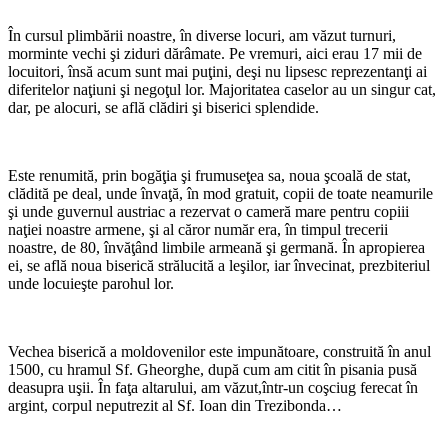
*
În cursul plimbării noastre, în diverse locuri, am văzut turnuri,
morminte vechi şi ziduri dărâmate. Pe vremuri, aici erau 17 mii de
locuitori, însă acum sunt mai puţini, deşi nu lipsesc reprezentanţi ai
diferitelor naţiuni şi negoţul lor. Majoritatea caselor au un singur cat,
dar, pe alocuri, se află clădiri şi biserici splendide.
*
Este renumită, prin bogăţia şi frumuseţea sa, noua şcoală de stat,
clădită pe deal, unde învaţă, în mod gratuit, copii de toate neamurile
şi unde guvernul austriac a rezervat o cameră mare pentru copiii
naţiei noastre armene, şi al căror număr era, în timpul trecerii
noastre, de 80, învăţând limbile armeană şi germană. În apropierea
ei, se află noua biserică strălucită a leşilor, iar învecinat, prezbiteriul
unde locuieşte parohul lor.
*
Vechea biserică a moldovenilor este impunătoare, construită în anul
1500, cu hramul Sf. Gheorghe, după cum am citit în pisania pusă
deasupra uşii. În faţa altarului, am văzut,într-un coşciug ferecat în
argint, corpul neputrezit al Sf. Ioan din Trezibonda…
*