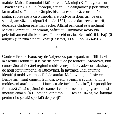
înainte, Maica Domnului Dătătoare de Năzuinţi (Khîntragadar surb
Atvadzadzin). De jur, împrejur, are chiliile călugărilor şi pelerinilor,
iar în afară se întinde o câmpie; biserica este mică, construită din
piatră, şi prevăzută cu o cupolă; are pridvor şi două uşi; pe uşa
sudică, am văzut sculptată data de 1521, poate data reconstruirii,
deoarece clădirea pare mai veche. Altarul principal este închinat
Maicii Domnului, iar celălalt, Sfântului Luminător; acolo vin
pelerinii armeni din Moldova, îndeosebi în ziua Schimbării la Faţă (6
august) şi în ziua Sfintei Ana” (Călători, XIX, I, pp. 453-456).
*
Contele Feodor Karacsay de Valyesaka, participant, în 1788-1791,
la asediul Hotinului şi la marile bătălii de pe teritoriul Moldovei, bun
cunoscător al fiecărei regiuni moldoveneşti, face, adeseori, abstracţie
de noul statut imperial al Bucovinei, în favoarea unei anumite
identităţi moldave, imposibil de anulat. Moldovenii, inclusiv cei din
Bucovina, „sunt oameni frumoşi, zvelţi, voinici şi scunzi, totul la
moldoveni arată aptitudini intelectuale încă nefolosite”, iar preoţii lor
formează „încă o pătură de oameni cu totul neluminaţi, grosolani şi
imorali; chiar şi în Bucovina, din timpul lui Iosif al II-lea, s-a înfiinţat
pentru ei o şcoală specială de preoţi”.
*