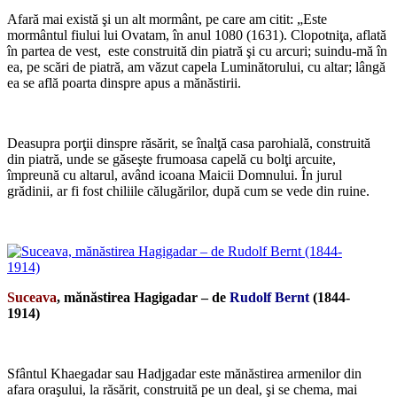
Afară mai există şi un alt mormânt, pe care am citit: „Este
mormântul fiului lui Ovatam, în anul 1080 (1631). Clopotniţa, aflată
în partea de vest, este construită din piatră şi cu arcuri; suindu-mă în
ea, pe scări de piatră, am văzut capela Luminătorului, cu altar; lângă
ea se află poarta dinspre apus a mănăstirii.
*
Deasupra porţii dinspre răsărit, se înalţă casa parohială, construită
din piatră, unde se găseşte frumoasa capelă cu bolţi arcuite,
împreună cu altarul, având icoana Maicii Domnului. În jurul
grădinii, ar fi fost chiliile călugărilor, după cum se vede din ruine.
*
Suceava
, mănăstirea Hagigadar – de
Rudolf Bernt
(1844-
1914)
*
Sfântul Khaegadar sau Hadjgadar este mănăstirea armenilor din
afara oraşului, la răsărit, construită pe un deal, şi se chema, mai