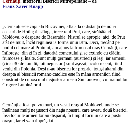
Cernăuţi
, interiorul Bisericii Mitropolitane – de
Franz Xaver Knapp
*
„Cernăuţi este capitala Bucovinei, aflată la o distanţă de nouă
ceasuri de Hotin; în stânga, trece râul Prut, care, străbătând
Moldova, o desparte de Basarabia. Nistrul se apropie, aici, de Prut
atât de mult, încât regiunea ia forma unui istm. Deci, trecând pe
podul cel mare al Prutului, am ajuns la frumosul oraş Cernăuţi, care
înfloreşte, din zi în zi, datorită comerţului şi se extinde cu clădiri
frumoase şi înalte. Sunt mulţi germani (austrieci) şi leşi, iar armenii
(circa 30 de familii, toţi negustori) sunt aşezaţi acolo recent, fiind
veniţi din Polonia. Deşi n-au biserica lor proprie, totuşi altarul din
dreapta al bisericii romano-catolice este în mâna armenilor, fiind
construit de cunoscutul negustor armean Simionovici, cu hramul lui
Grigore Luminătorul.
*
Cernăuţi a fost, pe vremuri, un vestit oraş al Moldovei, unde se
întâlneau mulţi negustori din naţia noastră, care aveau două biserici;
însă locurile armenilor au dispărut, în timpul focului care a pustiit
oraşul, iar ei s-au împrăştiat…
*