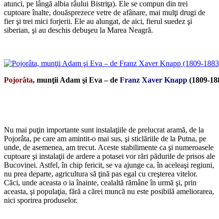
atunci, pe lângă albia râului Bistriţa). Ele se compun din trei
cuptoare înalte, douăsprezece vetre de afânare, mai mulţi drugi de
fier şi trei mici forjerii. Ele au alungat, de aici, fierul suedez şi
siberian, şi au deschis debuşeu la Marea Neagră.
*
Pojorâta
, munţii Adam şi Eva – de
Franz Xaver Knapp
(1809-18
*
Nu mai puţin importante sunt instalaţiile de prelucrat aramă, de la
Pojorâta, pe care am amintit-o mai sus, şi sticlăriile de la Putna, pe
unde, de asemenea, am trecut. Aceste stabilimente ca şi numeroasele
cuptoare şi instalaţii de ardere a potasei vor rări pădurile de prisos ale
Bucovinei. Astfel, în chip fericit, se va ajunge ca, în aceleaşi regiuni,
nu prea departe, agricultura să ţină pas egal cu creşterea vitelor.
Căci, unde aceasta o ia înainte, cealaltă rămâne în urmă şi, prin
aceasta, şi populaţia, fără a cărei muncă nu este posibilă ameliorarea,
nici sporirea produselor.
*