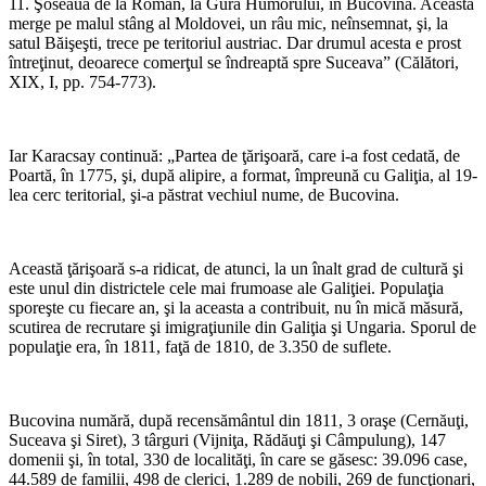
11. Şoseaua de la Roman, la Gura Humorului, în Bucovina. Aceasta
merge pe malul stâng al Moldovei, un râu mic, neînsemnat, şi, la
satul Băişeşti, trece pe teritoriul austriac. Dar drumul acesta e prost
întreţinut, deoarece comerţul se îndreaptă spre Suceava” (Călători,
XIX, I, pp. 754-773).
*
Iar Karacsay continuă: „Partea de ţărişoară, care i-a fost cedată, de
Poartă, în 1775, şi, după alipire, a format, împreună cu Galiţia, al 19-
lea cerc teritorial, şi-a păstrat vechiul nume, de Bucovina.
*
Această ţărişoară s-a ridicat, de atunci, la un înalt grad de cultură şi
este unul din districtele cele mai frumoase ale Galiţiei. Populaţia
sporeşte cu fiecare an, şi la aceasta a contribuit, nu în mică măsură,
scutirea de recrutare şi imigraţiunile din Galiţia şi Ungaria. Sporul de
populaţie era, în 1811, faţă de 1810, de 3.350 de suflete.
*
Bucovina numără, după recensământul din 1811, 3 oraşe (Cernăuţi,
Suceava şi Siret), 3 târguri (Vijniţa, Rădăuţi şi Câmpulung), 147
domenii şi, în total, 330 de localităţi, în care se găsesc: 39.096 case,
44.589 de familii, 498 de clerici, 1.289 de nobili, 269 de funcţionari,