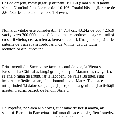
621 de orăşeni, meşteşugari şi artizani, 19.050 ţărani şi 418 ţărani
săraci. Numărul femeilor este de 110.106. Totalul băştinaşilor este de
226.486 de suflete, din care 3.414 evrei.
*
Numărul vitelor este considerabil: 14.714 cai, 43.242 de boi, 42.659
vaci şi vreo 300.000 de oi. Cele mai multe produse ale agriculturii şi
creşterii vitelor, ceara, mierea, berea şi rachiul, lâna şi pieile, păturile,
păturile de Suceava şi cordovanul de Vijniţa, dau de lucru
locuitorilor din Bucovina.
*
Prin armenii din Suceava se face exportul de vite, la Viena şi la
Breslau. La Cârlibaba, lângă graniţa dinspre Maramureş (Ungaria),
se află o mină de argint, iar la Iacobeni, pe valea Bistriţei, sunt
importante fierării, aparţinând domnului von Manz. Toate aceste
întreprinderi îşi datoresc apariţia şi prosperitatea geniului şi activităţii
acestui vrednic patriot, de fel din Stiria…
*
La Pojorâta, pe valea Moldovei, sunt mine de fier şi aramă, ale
statului. Fierul din Bucovina a înlăturat din aceste părţi fierul suedez