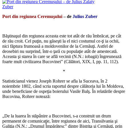
Port din regiunea Ceremuşului
– de
Julius Zuber
*
Băştinaşul din regiunea aceasta este tot atât de rău îmbrăcat, pe cât
de rău croit. Cel puţin, nu găseşti la el nici costumul ce-ţi ia ochii,
nici făptura frumoasă a moldovenilor de la Cernăuţi. Astfel de
deosebiri nu surprind, într-o ţară cu populaţie atât de amestecată.
Aceasta şi starea în care se află vecinii (N.N.: iobagii) îngreunează
foarte mult civilizarea Bucovinei” (Călători, XIX, I, pp. 11, 112).
*
Statisticianul vienez Joseph Rohrer se afla la Suceava, în 2
noiembrie 1802, când scria raportul despre călătoria lui în Moldova,
unde beneficiase de ospeţia boierului Vasile Balş. În relatările despre
Bucovina, Rohrer notează:
*
„De la luarea în stăpânire a Bucovinei, s-a construit un drum
permanent de comunicaţie, între regiunea de aici, Transilvania şi
Galiţia (N.N.: „Drumul Împărătesc” dintre Bistriţa şi Cernăuţi, prin