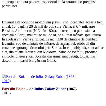
au ocupat camera pe care inspectorul de la carantină o pregătise
pentru noi…
*
Boianul este locuit de moldoveni şi ruşi. Prin localitatea aceasta trec,
anual, 15, până la 20 de mii de boi, spre Viena, şi 6-7 mii, spre
Breslau. Anul trecut (N.N.: în 1804), au trecut, cu permisiunea
specială a Porţii, mai multe mii de oi, ce au fost mânate spre Prusia.
În acelaşi an, Viena a ridicat, de aici, 330 de chintale de bumbac
levantin, 300 de chintale de mătase, de acelaşi fel, probabil din
cauza nesiguranţei drumului prin Serbia. În chip obişnuit, sunt aduse
aici, din raiaua Hotin şi din Moldova, haine de tot felul, produse
agricole, uneori şi cai. Aceştia din urmă sunt trecuţi, totuşi, mai
deseori prin pasul Bârgău sau Oituz.
*
Port din Boian
– de
Julius Zalaty Zuber
(1867-
1918)
*