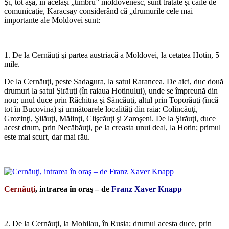
Şi, tot aşa, în acelaşi „timbru” moldovenesc, sunt tratate şi căile de
comunicaţie, Karacsay considerând că „drumurile cele mai
importante ale Moldovei sunt:
*
1. De la Cernăuţi şi partea austriacă a Moldovei, la cetatea Hotin, 5
mile.
De la Cernăuţi, peste Sadagura, la satul Rarancea. De aici, duc două
drumuri la satul Şirăuţi (în raiaua Hotinului), unde se împreună din
nou; unul duce prin Răchitna şi Săncăuţi, altul prin Toporăuţi (încă
tot în Bucovina) şi următoarele localităţi din raia: Colincăuţi,
Grozinţi, Şilăuţi, Mălinţi, Clişcăuţi şi Zaroşeni. De la Şirăuţi, duce
acest drum, prin Necăbăuţi, pe la creasta unui deal, la Hotin; primul
este mai scurt, dar mai rău.
*
Cernăuţi
, intrarea în oraş – de
Franz Xaver Knapp
*
2. De la Cernăuţi, la Mohilau, în Rusia; drumul acesta duce, prin