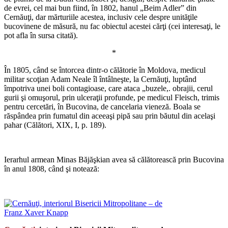
de evrei, cel mai bun fiind, în 1802, hanul „Beim Adler” din
Cernăuţi, dar mărturiile acestea, inclusiv cele despre unităţile
bucovinene de măsură, nu fac obiectul acestei cărţi (cei interesaţi, le
pot afla în sursa citată).
*
În 1805, când se întorcea dintr-o călătorie în Moldova, medicul
militar scoţian Adam Neale îl întâlneşte, la Cernăuţi, luptând
împotriva unei boli contagioase, care ataca „buzele,. obrajii, cerul
gurii şi omuşorul, prin ulceraţii profunde, pe medicul Fleisch, trimis
pentru cercetări, în Bucovina, de cancelaria vieneză. Boala se
răspândea prin fumatul din aceeaşi pipă sau prin băutul din acelaşi
pahar (Călători, XIX, I, p. 189).
Ierarhul armean Minas Băjăşkian avea să călătorească prin Bucovina
în anul 1808, când şi notează:
*