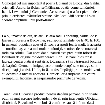
Comerţul cel mai important îl poartă Boianul cu Brody, din Galiţia
orientală. Acolo, la Boian, se întâlneau, odată, comerţul Rusiei,
Italiei, Levantului şi Germaniei. Acest avantaj n-a fost pierdut de tot,
prin interzicerea mărfurilor străine, căci localităţii acesteia i s-au
acordat drepturile unui porto-franco.
*
La o jumătate de oră, de aici, se află satul Toporăuţi, căruia, de la
luarea în posesie a Bucovinei, i-au sporit familiile, de la 40, la 100.
În general, populaţia acestei ţărişoare a sporit foarte mult; la aceasta
a contribuit aşezarea mai multor colonişti, scutirea de recrutare şi
rodnicia solului. Dar acest dar al naturii este prea puţin folosit de
locuitorii de origine moldovenească. Lor li se pare înjositor să
lucreze pentru plată şi sunt gata, totdeauna, să-şi părăsească locurile
de baştină. Germanii imigraţi acolo, unde ocupă sate întregi, sunt
disciplinaţi şi activi. Unde, însă, au fost împărţiţi printre moldoveni,
au decăzut la nivelul acestora. Hărnicia lor a dispărut, din cauza
exemplului, lăcomiei şi neajunsurilor pricinuite de vecini.
*
Ţăranii din Bucovina produc, pentru stăpânii pământurilor, foarte
puţin şi sunt aproape independenţi de ei, prin intervenţia Oficiului
districtual. Rezultatul va trebui să confirme sau să infirme dacă