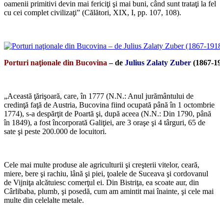
oamenii primitivi devin mai fericiţi şi mai buni, când sunt trataţi la fel
cu cei complet civilizaţi” (Călători, XIX, I, pp. 107, 108).
*
Porturi naţionale din Bucovina
– de
Julius Zalaty Zuber
(1867-1
*
„Această ţărişoară, care, în 1777 (N.N.: Anul jurământului de
credinţă faţă de Austria, Bucovina fiind ocupată până în 1 octombrie
1774), s-a despărţit de Poartă şi, după aceea (N.N.: Din 1790, până
în 1849), a fost încorporată Galiţiei, are 3 oraşe şi 4 târguri, 65 de
sate şi peste 200.000 de locuitori.
*
Cele mai multe produse ale agriculturii şi creşterii vitelor, ceară,
miere, bere şi rachiu, lână şi piei, ţoalele de Suceava şi cordovanul
de Vijniţa alcătuiesc comerţul ei. Din Bistriţa, ea scoate aur, din
Cârlibaba, plumb, şi posedă, cum am amintit mai înainte, şi cele mai
multe din celelalte metale.
*