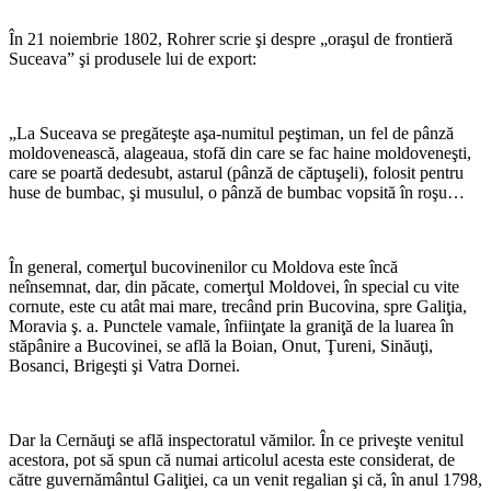
*
În 21 noiembrie 1802, Rohrer scrie şi despre „oraşul de frontieră
Suceava” şi produsele lui de export:
*
„La Suceava se pregăteşte aşa-numitul peştiman, un fel de pânză
moldovenească, alageaua, stofă din care se fac haine moldoveneşti,
care se poartă dedesubt, astarul (pânză de căptuşeli), folosit pentru
huse de bumbac, şi musulul, o pânză de bumbac vopsită în roşu…
*
În general, comerţul bucovinenilor cu Moldova este încă
neînsemnat, dar, din păcate, comerţul Moldovei, în special cu vite
cornute, este cu atât mai mare, trecând prin Bucovina, spre Galiţia,
Moravia ş. a. Punctele vamale, înfiinţate la graniţă de la luarea în
stăpânire a Bucovinei, se află la Boian, Onut, Ţureni, Sinăuţi,
Bosanci, Brigeşti şi Vatra Dornei.
*
Dar la Cernăuţi se află inspectoratul vămilor. În ce priveşte venitul
acestora, pot să spun că numai articolul acesta este considerat, de
către guvernământul Galiţiei, ca un venit regalian şi că, în anul 1798,