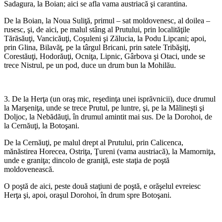
Sadagura, la Boian; aici se afla vama austriacă şi carantina.
De la Boian, la Noua Suliţă, primul – sat moldovenesc, al doilea –
rusesc, şi, de aici, pe malul stâng al Prutului, prin localităţile
Tărăsăuţi, Vancicăuţi, Coşuleni şi Zălucia, la Podu Lipcani; apoi,
prin Glina, Bilavăţ, pe la târgul Bricani, prin satele Tribăşiţi,
Corestăuţi, Hodorăuţi, Ocniţa, Lipnic, Gârbova şi Otaci, unde se
trece Nistrul, pe un pod, duce un drum bun la Mohilău.
*
3. De la Herţa (un oraş mic, reşedinţa unei isprăvnicii), duce drumul
la Marşeniţa, unde se trece Prutul, pe luntre, şi, pe la Mălineşti şi
Doljoc, la Nebădăuţi, în drumul amintit mai sus. De la Dorohoi, de
la Cernăuţi, la Botoşani.
De la Cernăuţi, pe malul drept al Prutului, prin Calicenca,
mănăstirea Horecea, Ostriţa, Ţureni (vama austriacă), la Mamorniţa,
unde e graniţa; dincolo de graniţă, este staţia de poştă
moldovenească.
O poştă de aici, peste două staţiuni de poştă, e orăşelul evreiesc
Herţa şi, apoi, oraşul Dorohoi, în drum spre Botoşani.
*