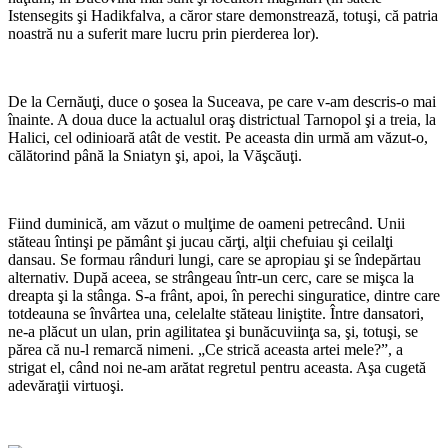
Istensegits şi Hadikfalva, a căror stare demonstrează, totuşi, că patria
noastră nu a suferit mare lucru prin pierderea lor).
*
De la Cernăuţi, duce o şosea la Suceava, pe care v-am descris-o mai
înainte. A doua duce la actualul oraş districtual Tarnopol şi a treia, la
Halici, cel odinioară atât de vestit. Pe aceasta din urmă am văzut-o,
călătorind până la Sniatyn şi, apoi, la Văşcăuţi.
*
Fiind duminică, am văzut o mulţime de oameni petrecând. Unii
stăteau întinşi pe pământ şi jucau cărţi, alţii chefuiau şi ceilalţi
dansau. Se formau rânduri lungi, care se apropiau şi se îndepărtau
alternativ. După aceea, se strângeau într-un cerc, care se mişca la
dreapta şi la stânga. S-a frânt, apoi, în perechi singuratice, dintre care
totdeauna se învârtea una, celelalte stăteau liniştite. Între dansatori,
ne-a plăcut un ulan, prin agilitatea şi bunăcuviinţa sa, şi, totuşi, se
părea că nu-l remarcă nimeni. „Ce strică aceasta artei mele?”, a
strigat el, când noi ne-am arătat regretul pentru aceasta. Aşa cugetă
adevăraţii virtuoşi.
*