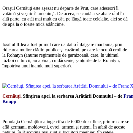
Oraşul Cernăuţi este aşezat nu departe de Prut, care adeseori îl
vatămă şi veşnic îl ameninţă. De aceea, se caută a se abate râul în
altă parte, cu atât mai mult cu cât, pe lângă toate celelalte, aici se dă
de apă la o foarte mică adâncime.
*
Iosif al II-lea a fost primul care i-a dat o înfăţişare mai bună, prin
ridicarea multor clădiri publice şi cazărmi, pe care le ocupă eroii de
la Rohatyn (anume regimentele de garnizoană, care, în ultimul
război cu turcii, au apărat, cu dârzenie, şanţurile de la Rohatyn,
împotriva unui inamic mult superior).
*
Cernăuţi
, Sfinţirea apei, la serbarea Arătării Domnului – de
Fran
Knapp
*
Populaţia Cernăuţilor atinge cifra de 6.000 de suflete, printre care se
află germani, moldoveni, evrei, armeni şi ruteni. În afară de aceste
naţiuni, în Bucovina mai sunt şi locuitori maghiari (în satele