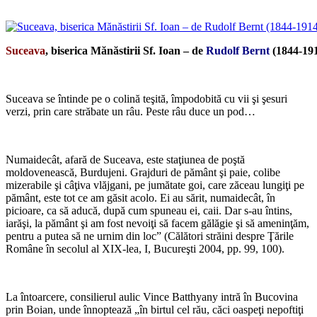
*
Suceava
, biserica Mănăstirii Sf. Ioan – de
Rudolf Bernt
(1844-19
*
Suceava se întinde pe o colină teşită, împodobită cu vii şi şesuri
verzi, prin care străbate un râu. Peste râu duce un pod…
*
Numaidecât, afară de Suceava, este staţiunea de poştă
moldovenească, Burdujeni. Grajduri de pământ şi paie, colibe
mizerabile şi câţiva vlăjgani, pe jumătate goi, care zăceau lungiţi pe
pământ, este tot ce am găsit acolo. Ei au sărit, numaidecât, în
picioare, ca să aducă, după cum spuneau ei, caii. Dar s-au întins,
iarăşi, la pământ şi am fost nevoiţi să facem gălăgie şi să ameninţăm,
pentru a putea să ne urnim din loc” (Călători străini despre Ţările
Române în secolul al XIX-lea, I, Bucureşti 2004, pp. 99, 100).
*
La întoarcere, consilierul aulic Vince Batthyany intră în Bucovina
prin Boian, unde înnoptează „în birtul cel rău, căci oaspeţi nepoftiţi