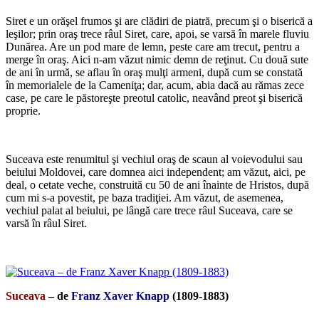
Siret e un orăşel frumos şi are clădiri de piatră, precum şi o biserică a
leşilor; prin oraş trece râul Siret, care, apoi, se varsă în marele fluviu
Dunărea. Are un pod mare de lemn, peste care am trecut, pentru a
merge în oraş. Aici n-am văzut nimic demn de reţinut. Cu două sute
de ani în urmă, se aflau în oraş mulţi armeni, după cum se constată
în memorialele de la Cameniţa; dar, acum, abia dacă au rămas zece
case, pe care le păstoreşte preotul catolic, neavând preot şi biserică
proprie.
*
Suceava este renumitul şi vechiul oraş de scaun al voievodului sau
beiului Moldovei, care domnea aici independent; am văzut, aici, pe
deal, o cetate veche, construită cu 50 de ani înainte de Hristos, după
cum mi s-a povestit, pe baza tradiţiei. Am văzut, de asemenea,
vechiul palat al beiului, pe lângă care trece râul Suceava, care se
varsă în râul Siret.
*
Suceava
– de
Franz Xaver Knapp
(1809-1883)