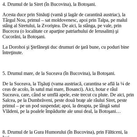
4. Drumul de la Siret (în Bucovina), la Botoşani.
Acesta duce prin Sinăuţi (vamă şi lagăr de carantină austriac), la
Târgul Nou, primul – sat moldovenesc, apoi prin Talpa, pe malul
stâng al Siretului, la Zvoriştea. De aici, la stânga, pe vale, prin
Bucecea (o localitate ce aparţine patriarhului de Ierusalim) şi
Cucorăni, la Botoşani.
La Dorohoi şi Ştefăneşti duc drumuri de ţară bune, cu poduri bine
întreţinute.
*
5. Drumul mare, de la Suceava (în Bucovina), la Botoşani.
De la Suceava, la Tişăuţi (vama austriacă, carantina se află la ¼ de
ceas de acolo, în satul mai mare, Bosanci). Aici, hotar e râul
Suceava, care, când se umflă apele, este trecut cu plute. De aici, prin
Salcea, pe la Dumbrăveni, peste două braţe ale râului Siret, peste
primul – pe un pod suspendat; apoi, la dreapta, pe lângă satul
Vlădeni, pe la poalele împădurite ale unui deal, la Botoşani…
*
8. Drumul de la Gura Humorului (în Bucovina), prin Fălticeni, la