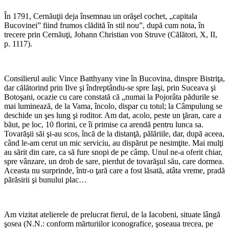
În 1791, Cernăuţii deja însemnau un orăşel cochet, „capitala
Bucovinei” fiind frumos clădită în stil nou”, după cum nota, în
trecere prin Cernăuţi, Johann Christian von Struve (Călători, X, II,
p. 1117).
*
Consilierul aulic Vince Batthyany vine în Bucovina, dinspre Bistriţa,
dar călătorind prin Ilve şi îndreptându-se spre Iaşi, prin Suceava şi
Botoşani, ocazie cu care constată că „numai la Pojorâta pădurile se
mai luminează, de la Vama, încolo, dispar cu totul; la Câmpulung se
deschide un şes lung şi roditor. Am dat, acolo, peste un ţăran, care a
băut, pe loc, 10 florini, ce îi primise ca arendă pentru lunca sa.
Tovarăşii săi şi-au scos, încă de la distanţă, pălăriile, dar, după aceea,
când le-am cerut un mic serviciu, au dispărut pe nesimţite. Mai mulţi
au sărit din care, ca să fure snopi de pe câmp. Unul ne-a oferit chiar,
spre vânzare, un drob de sare, pierdut de tovarăşul său, care dormea.
Aceasta nu surprinde, într-o ţară care a fost lăsată, atâta vreme, pradă
părăsirii şi bunului plac…
*
Am vizitat atelierele de prelucrat fierul, de la Iacobeni, situate lângă
şosea (N.N.: conform mărturiilor iconografice, şoseaua trecea, pe