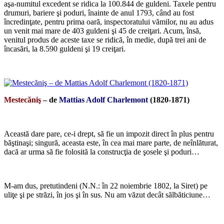
aşa-numitul excedent se ridica la 100.844 de guldeni. Taxele pentru
drumuri, bariere şi poduri, înainte de anul 1793, când au fost
încredinţate, pentru prima oară, inspectoratului vămilor, nu au adus
un venit mai mare de 403 guldeni şi 45 de creiţari. Acum, însă,
venitul produs de aceste taxe se ridică, în medie, după trei ani de
încasări, la 8.590 guldeni şi 19 creiţari.
*
Mestecăniş
– de
Mattias Adolf Charlemont
(1820-1871)
*
Această dare pare, ce-i drept, să fie un impozit direct în plus pentru
băştinaşi; singură, aceasta este, în cea mai mare parte, de neînlăturat,
dacă ar urma să fie folosită la construcţia de şosele şi poduri…
*
M-am dus, pretutindeni (N.N.: în 22 noiembrie 1802, la Siret) pe
uliţe şi pe străzi, în jos şi în sus. Nu am văzut decât sălbăticiune…
*