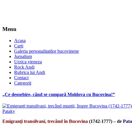
Menu
Acasa
Carti
Galeria personalitatilor bucovinene
Jurnalism
Urzica vieneza
Rock Andi
Rubrica lui Andi
Contact
Categorii
„Ce deosebire, când se compară Moldova cu Bucovina!”
Emigranţi transilvani, trecând în Bucovina
(1742-1777) – de
Pat
*