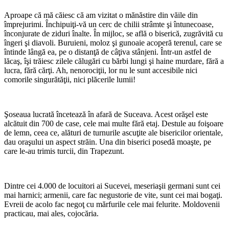
Aproape că mă căiesc că am vizitat o mănăstire din văile din
împrejurimi. Închipuiţi-vă un cerc de chilii strâmte şi întunecoase,
înconjurate de ziduri înalte. În mijloc, se află o biserică, zugrăvită cu
îngeri şi diavoli. Buruieni, moloz şi gunoaie acoperă terenul, care se
întinde lângă ea, pe o distanţă de câţiva stânjeni. Într-un astfel de
lăcaş, îşi trăiesc zilele călugări cu bărbi lungi şi haine murdare, fără a
lucra, fără cărţi. Ah, nenorociţii, lor nu le sunt accesibile nici
comorile singurătăţii, nici plăcerile lumii!
*
Şoseaua lucrată încetează în afară de Suceava. Acest orăşel este
alcătuit din 700 de case, cele mai multe fără etaj. Destule au foişoare
de lemn, ceea ce, alături de turnurile ascuţite ale bisericilor orientale,
dau oraşului un aspect străin. Una din biserici posedă moaşte, pe
care le-au trimis turcii, din Trapezunt.
*
Dintre cei 4.000 de locuitori ai Sucevei, meseriaşii germani sunt cei
mai harnici; armenii, care fac negustorie de vite, sunt cei mai bogaţi.
Evreii de acolo fac negoţ cu mărfurile cele mai felurite. Moldovenii
practicau, mai ales, cojocăria.