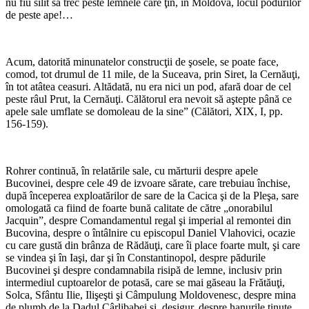
nu fiu silit să trec peste lemnele care ţin, în Moldova, locul podurilor
de peste ape!…
*
Acum, datorită minunatelor construcţii de şosele, se poate face,
comod, tot drumul de 11 mile, de la Suceava, prin Siret, la Cernăuţi,
în tot atâtea ceasuri. Altădată, nu era nici un pod, afară doar de cel
peste râul Prut, la Cernăuţi. Călătorul era nevoit să aştepte până ce
apele sale umflate se domoleau de la sine” (Călători, XIX, I, pp.
156-159).
*
Rohrer continuă, în relatările sale, cu mărturii despre apele
Bucovinei, despre cele 49 de izvoare sărate, care trebuiau închise,
după începerea exploatărilor de sare de la Cacica şi de la Pleşa, sare
omologată ca fiind de foarte bună calitate de către „onorabilul
Jacquin”, despre Comandamentul regal şi imperial al remontei din
Bucovina, despre o întâlnire cu episcopul Daniel Vlahovici, ocazie
cu care gustă din brânza de Rădăuţi, care îi place foarte mult, şi care
se vindea şi în Iaşi, dar şi în Constantinopol, despre pădurile
Bucovinei şi despre condamnabila risipă de lemne, inclusiv prin
intermediul cuptoarelor de potasă, care se mai găseau la Frătăuţi,
Solca, Sfântu Ilie, Ilişeşti şi Câmpulung Moldovenesc, despre mina
de plumb de la Dadul Cârlibabei şi, desigur, despre hanurile ţinute