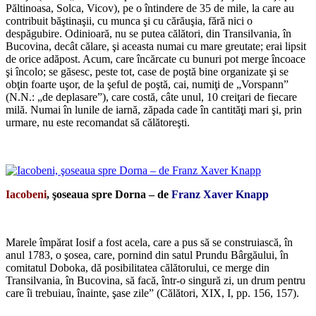
Păltinoasa, Solca, Vicov), pe o întindere de 35 de mile, la care au
contribuit băştinaşii, cu munca şi cu cărăuşia, fără nici o
despăgubire. Odinioară, nu se putea călători, din Transilvania, în
Bucovina, decât călare, şi aceasta numai cu mare greutate; erai lipsit
de orice adăpost. Acum, care încărcate cu bunuri pot merge încoace
şi încolo; se găsesc, peste tot, case de poştă bine organizate şi se
obţin foarte uşor, de la şeful de poştă, cai, numiţi de „Vorspann”
(N.N.: „de deplasare”), care costă, câte unul, 10 creiţari de fiecare
milă. Numai în lunile de iarnă, zăpada cade în cantităţi mari şi, prin
urmare, nu este recomandat să călătoreşti.
*
Iacobeni
, şoseaua spre Dorna – de
Franz Xaver Knapp
*
Marele împărat Iosif a fost acela, care a pus să se construiască, în
anul 1783, o şosea, care, pornind din satul Prundu Bârgăului, în
comitatul Doboka, dă posibilitatea călătorului, ce merge din
Transilvania, în Bucovina, să facă, într-o singură zi, un drum pentru
care îi trebuiau, înainte, şase zile” (Călători, XIX, I, pp. 156, 157).