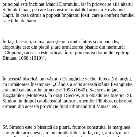
principal este închinat Maicii Domnului, iar în pridvor se află altarul
Sfântului Ioan, pe care l-a construit notabilul armean Hovhannes
Capri, în casa căruia a poposit împăratul Iosif, care a conferit familiei
sale titlul de baron.
*
În faţa bisericii, se mai găseşte un cimitir întins şi un paraclis;
clopotniţa este din piatră şi are următoarea pisanie din marmură:
„Clopotniţa aceasta este ridicată întru pomenirea domnului epitrop
Biniata, 1068 (1619)”.
*
În această biserică, am văzut o Evanghelie veche, ferecată în argint,
cu următoarea însemnare: „Când s-a scris această sfântă Evanghelie,
era anul calendarului armenesc 1098 (1649). S-a scris în ţara
Bogdanilor (Moldova), în oraşul Seciov, sub oblăduirea bisericii Sf.
Simion, în timpul catolicosului tuturor armenilor Pilibbos, episcopul
armean din această provincie fiind arhimandritul Minas” etc.
*
Sf. Simeon este o biserică de piatră, frumos construită, la marginea
cartierului armenesc; are un cimitir întins; în faţa uşii, am văzut un