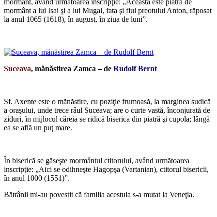
mormânt, având următoarea inscripţie: „Aceasta este piatra de
mormânt a lui Isai şi a lui Mugal, fata şi fiul preotului Anton, răposat
la anul 1065 (1618), în august, în ziua de luni”.
*
Suceava
, mănăstirea Zamca – de
Rudolf Bernt
*
Sf. Axente este o mănăstire, cu poziţie frumoasă, la marginea sudică
a oraşului, unde trece râul Suceava; are o curte vastă, înconjurată de
ziduri, în mijlocul căreia se ridică biserica din piatră şi cupola; lângă
ea se află un puţ mare.
*
În biserică se găseşte mormântul ctitorului, având următoarea
inscripţie: „Aici se odihneşte Hagopşa (Vartanian), ctitorul bisericii,
în anul 1000 (1551)”.
Bătrânii mi-au povestit că familia acestuia s-a mutat la Veneţia.
*