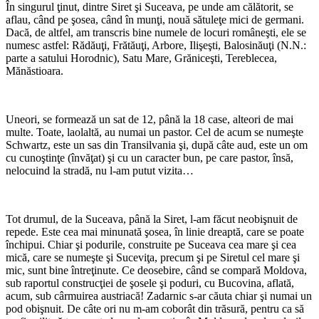
În singurul ţinut, dintre Siret şi Suceava, pe unde am călătorit, se
aflau, când pe şosea, când în munţi, nouă sătuleţe mici de germani.
Dacă, de altfel, am transcris bine numele de locuri româneşti, ele se
numesc astfel: Rădăuţi, Frătăuţi, Arbore, Ilişeşti, Balosinăuţi (N.N.:
parte a satului Horodnic), Satu Mare, Grăniceşti, Tereblecea,
Mănăstioara.
*
Uneori, se formează un sat de 12, până la 18 case, alteori de mai
multe. Toate, laolaltă, au numai un pastor. Cel de acum se numeşte
Schwartz, este un sas din Transilvania şi, după câte aud, este un om
cu cunoştinţe (învăţat) şi cu un caracter bun, pe care pastor, însă,
nelocuind la stradă, nu l-am putut vizita…
*
Tot drumul, de la Suceava, până la Siret, l-am făcut neobişnuit de
repede. Este cea mai minunată şosea, în linie dreaptă, care se poate
închipui. Chiar şi podurile, construite pe Suceava cea mare şi cea
mică, care se numeşte şi Suceviţa, precum şi pe Siretul cel mare şi
mic, sunt bine întreţinute. Ce deosebire, când se compară Moldova,
sub raportul construcţiei de şosele şi poduri, cu Bucovina, aflată,
acum, sub cârmuirea austriacă! Zadarnic s-ar căuta chiar şi numai un
pod obişnuit. De câte ori nu m-am coborât din trăsură, pentru ca să