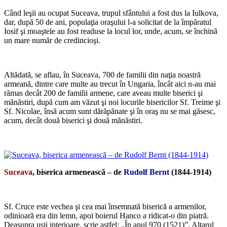
Când leşii au ocupat Suceava, trupul sfântului a fost dus la Iulkova,
dar, după 50 de ani, populaţia oraşului l-a solicitat de la împăratul
Iosif şi moaştele au fost readuse la locul lor, unde, acum, se închină
un mare număr de credincioşi.
*
Altădată, se aflau, în Suceava, 700 de familii din naţia noastră
armeană, dintre care multe au trecut în Ungaria, încât aici n-au mai
rămas decât 200 de familii armene, care aveau multe biserici şi
mănăstiri, după cum am văzut şi noi locurile bisericilor Sf. Treime şi
Sf. Nicolae, însă acum sunt dărăpănate şi în oraş nu se mai găsesc,
acum, decât două biserici şi două mănăstiri.
*
Suceava
, biserica armenească – de
Rudolf Bernt
(1844-1914)
*
Sf. Cruce este vechea şi cea mai însemnată biserică a armenilor,
odinioară era din lemn, apoi boierul Hanco a ridicat-o din piatră.
Deasupra uşii interioare, scrie astfel: „În anul 970 (1521)”. Altarul