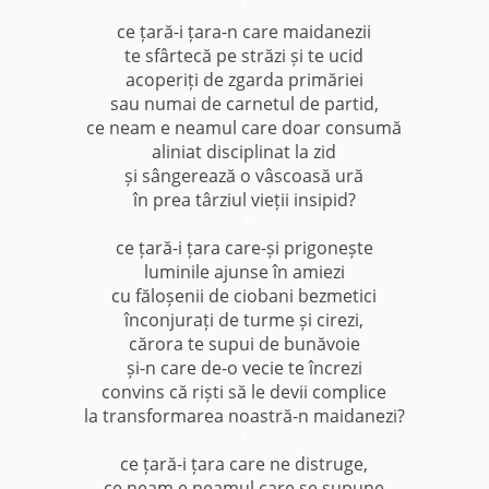
*
ce țară-i țara-n care maidanezii
te sfârtecă pe străzi și te ucid
acoperiți de zgarda primăriei
sau numai de carnetul de partid,
ce neam e neamul care doar consumă
aliniat disciplinat la zid
și sângerează o vâscoasă ură
în prea târziul vieții insipid?
*
ce țară-i țara care-și prigonește
luminile ajunse în amiezi
cu făloșenii de ciobani bezmetici
înconjurați de turme și cirezi,
cărora te supui de bunăvoie
și-n care de-o vecie te încrezi
convins că riști să le devii complice
la transformarea noastră-n maidanezi?
*
ce țară-i țara care ne distruge,
ce neam e neamul care se supune