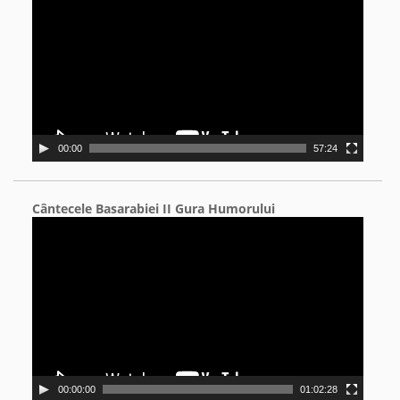
00:00
57:24
Cântecele Basarabiei II Gura Humorului
Video
Player
00:00:00
01:02:28