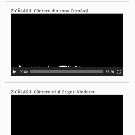
ZICĂLAŞII: Cântece din zona Cernăuţi
Video
Player
00:00
56:29
ZICĂLAŞII: Cântecele lui Grigori Vindereu
Video
Player