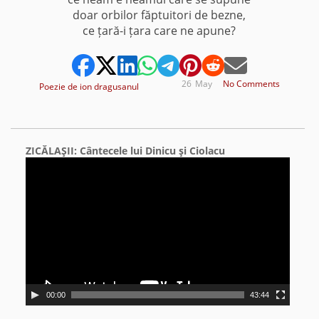
doar orbilor făptuitori de bezne,
ce țară-i țara care ne apune?
26
May
No Comments
Poezie de ion dragusanul
ZICĂLAŞII: Cântecele lui Dinicu şi Ciolacu
Video
Player
00:00
43:44