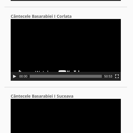
Cântecele Basarabiei I Corlata
Video
Player
00:00
50:53
Cântecele Basarabiei I Suceava
Video
Player