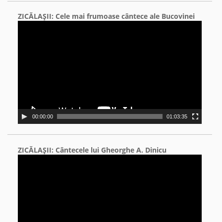
ZICĂLAŞII: Cele mai frumoase cântece ale Bucovinei
Video
Player
00:00:00
01:03:35
ZICĂLAŞII: Cântecele lui Gheorghe A. Dinicu
Video
Player