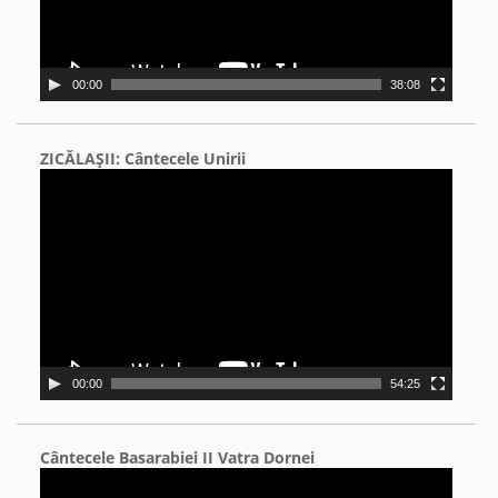
00:00
38:08
ZICĂLAŞII: Cântecele Unirii
Video
Player
00:00
54:25
Cântecele Basarabiei II Vatra Dornei
Video
Player