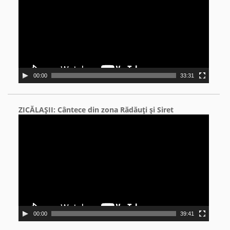
00:00
33:31
ZICĂLAŞII: Cântece din zona Rădăuţi şi Siret
Video
Player
00:00
39:41