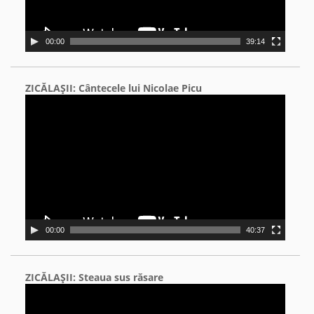
00:00
39:14
ZICĂLAŞII: Cântecele lui Nicolae Picu
Video
Player
00:00
40:37
ZICĂLAŞII: Steaua sus răsare
Video
Player