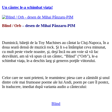
Un cântec le-a schimbat viaţa!
Blind / Orb
– desen de Mihai Pânzaru-PIM
*
Duminică, băieţii de la Toy Machines au cântat la Cluj-Napoca, în a
doua seară densă de muzică rock. Şi li s-a întâmplat ceva minunat,
cu mult peste visele noastre, şi, deşi încă nu am voie să vă fac
dezvăluiri, am să vă spun că un cântec, “Blind” (“Orb”), le-a
schimbat viaţa, le-a deschis larg şi generos porţile viitorului.
*
Celor care ne sunt prieteni, le reamintesc piesa care a zămislit şi unul
dintre cele mai frumoase poeme ale lui Andi, poem pe care îl postez,
în traducere, imediat după varianta audio a cântecului:
*
Blind