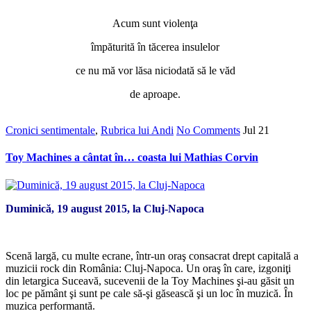
Acum sunt violenţa
împăturită în tăcerea insulelor
ce nu mă vor lăsa niciodată să le văd
de aproape.
Cronici sentimentale
,
Rubrica lui Andi
No Comments
Jul
21
Toy Machines a cântat în… coasta lui Mathias Corvin
Duminică, 19 august 2015, la Cluj-Napoca
*
Scenă largă, cu multe ecrane, într-un oraş consacrat drept capitală a
muzicii rock din România: Cluj-Napoca. Un oraş în care, izgoniţi
din letargica Suceavă, sucevenii de la Toy Machines şi-au găsit un
loc pe pământ şi sunt pe cale să-şi găsească şi un loc în muzică. În
muzica performantă.