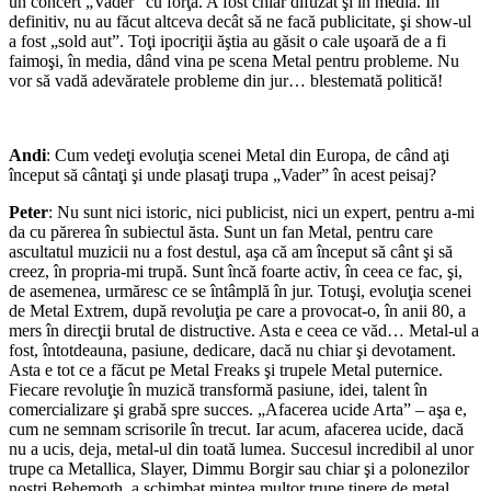
un concert „Vader” cu forţa. A fost chiar difuzat şi în media. În
definitiv, nu au făcut altceva decât să ne facă publicitate, şi show-ul
a fost „sold aut”. Toţi ipocriţii ăştia au găsit o cale uşoară de a fi
faimoşi, în media, dând vina pe scena Metal pentru probleme. Nu
vor să vadă adevăratele probleme din jur… blestemată politică!
*
Andi
: Cum vedeţi evoluţia scenei Metal din Europa, de când aţi
început să cântaţi şi unde plasaţi trupa „Vader” în acest peisaj?
Peter
: Nu sunt nici istoric, nici publicist, nici un expert, pentru a-mi
da cu părerea în subiectul ăsta. Sunt un fan Metal, pentru care
ascultatul muzicii nu a fost destul, aşa că am început să cânt şi să
creez, în propria-mi trupă. Sunt încă foarte activ, în ceea ce fac, şi,
de asemenea, urmăresc ce se întâmplă în jur. Totuşi, evoluţia scenei
de Metal Extrem, după revoluţia pe care a provocat-o, în anii 80, a
mers în direcţii brutal de distructive. Asta e ceea ce văd… Metal-ul a
fost, întotdeauna, pasiune, dedicare, dacă nu chiar şi devotament.
Asta e tot ce a făcut pe Metal Freaks şi trupele Metal puternice.
Fiecare revoluţie în muzică transformă pasiune, idei, talent în
comercializare şi grabă spre succes. „Afacerea ucide Arta” – aşa e,
cum ne semnam scrisorile în trecut. Iar acum, afacerea ucide, dacă
nu a ucis, deja, metal-ul din toată lumea. Succesul incredibil al unor
trupe ca Metallica, Slayer, Dimmu Borgir sau chiar şi a polonezilor
noştri Behemoth, a schimbat mintea multor trupe tinere de metal.