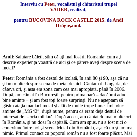
Interviu cu
Peter
, vocalistul şi chitaristul trupei
VADER
,
realizat,
pentru
BUCOVINA ROCK CASTLE 2015
, de
Andi
Drăguşanul
.
*
*
Andi
: Salutare băieţi, ştim că aţi mai fost în România; cum aţi
descrie experienţa voastră de aici şi ce părere aveţi despre scena de
metal?
Peter
: România a fost destul de izolată, în anii 80 şi 90, aşa că nu
ştiam multe despre scena de metal de aici. Cântam în Ungaria, de
câteva ori, şi asta era zona cam cea mai apropiată, până în 2006.
După, am cântat în Bucureşti, pentru prima oară – dacă îmi aduc
bine aminte – şi am fost toţi foarte surprinşi. Nu ne aşteptam să
găsim atâţia maniaci metal şi atât de multe trupe bune. Îmi aduc
aminte de „MG42”, după nume, pentru că eram deja destul de
interesat de istoria militară. După aceea, am cântat de mai multe ori
în România, şi nu doar în capitală. Cum am spus, nu a fost nici o
conexiune între noi şi scena Metal din România, aşa că nu ştiam mai
nimic. Primul contact cu poporul român nu a fost foarte plăcut. Mai