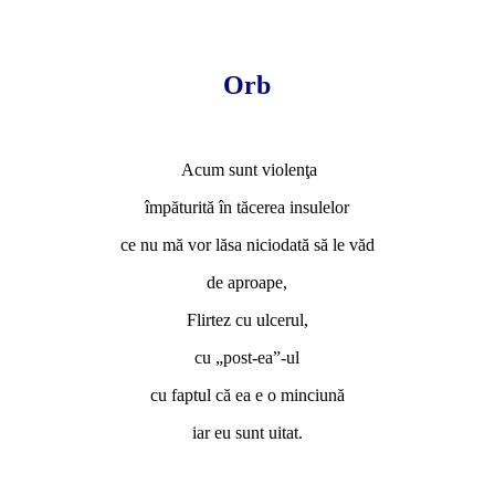
*
*
Orb
*
Acum sunt violenţa
împăturită în tăcerea insulelor
ce nu mă vor lăsa niciodată să le văd
de aproape,
Flirtez cu ulcerul,
cu „post-ea”-ul
cu faptul că ea e o minciună
iar eu sunt uitat.
*