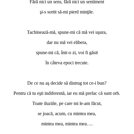
Fără nici un sens, fără nici un sentiment
şi-s sortit să-mi pierd minţile.
*
Tachinează-mă, spune-mi că mă vei uşura,
dar nu mă vei elibera,
spune-mi că, într-o zi, voi fi găsit
în câteva epoci trecute.
*
De ce nu aş decide să distrug tot ce-i bun?
Pentru că tu eşti indiferentă, iar eu mă prefac că sunt orb.
Toate iluziile, pe care mi le-am făcut,
se joacă, acum, cu mintea mea,
mintea mea, mintea mea….
*