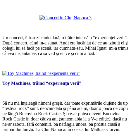
*
*
Un concert, într-o zi caniculară, o trăire intensă a “experienţei verii”.
După concert, când m-a sunat, Andi era încântat de ce au izbutit el şi
colegii lui să facă pe scenă, iar cumnatu-său, Mihai Ignat, mi-a trimis
câteva instantanee, ca să văd şi eu ce şi cum a fost.
*
Toy Machines, trăind “experienţa verii”
*
Să nu mă înţeleagă nimeni greşit, dar toate exprimările clujene de tip
“festival rock” sunt, deocamdată şi până acum, doar o joacă de copii
pe lângă Bucovina Rock Castle. Şi ce-ar putea deveni Bucovina
Rock Castle în doar câţiva ani (suntem abia la a V-a ediţie), dacă nu
ne-ar sabota, fără conteniri, ba nătângia unora, ba prostia crasă a
primarului lungu. La Cluj-Napoca, în coasta lui Mathias Corvin,