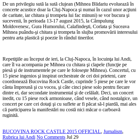
De un privilegiu sută la sută clujean (Mihnea Blidariu evoluează în
concerte acustice doar la Cluj-Napoca şi numai în cazul unor acţiuni
de caritate, iar chitara şi trompeta lui fac minuni) se vor bucura şi
sucevenii, în perioada 13-17 august 2015, la Câmpulung
Moldovenesc, Gura Humorului, Calafindeşti, Corlata şi Suceava
Mihnea puându-şi chitara şi trompeta în slujba promovării interesului
pentru arta plastică şi poezie în rândul tinerilor.
*
Repetiţiile au început de ieri, la Cluj-Napoca, în locuinţa lui Andi,
care îl va acompania pe Mihnea cu chitara şi clapele (funcţie pe
piesă şi de instrumentele pe care le foloseşte Mihnea). Concertul, cu
15 piese ingenios şi inspirat orchestrate de cei doi prieteni, care
coordonează Bucovina Rock Castle, cuprinde 5 piese pe care le vor
cânta împreună şi cu vocea, şi câte cinci piese solo pentru fiecare
dintre ei, dar secondate instrumental şi de celălalt. Deci, un concert
inedit, cu 15 piese rock armonioase, când vesele, când nostalgice, un
concert pe care cei dotaţi şi cu suflete ar fi păcat să-l piardă, mai ales
că participarea la manifestări nu costă nici măcar o carboavă
ruginită.
BUCOVINA ROCK CASTLE 2015 OFFICIAL
,
Jurnalism
,
Rubrica lui Andi
No Comments
Jul
29