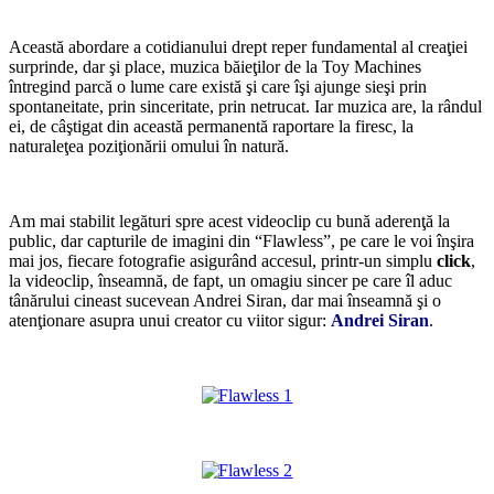
*
Această abordare a cotidianului drept reper fundamental al creaţiei
surprinde, dar şi place, muzica băieţilor de la Toy Machines
întregind parcă o lume care există şi care îşi ajunge sieşi prin
spontaneitate, prin sinceritate, prin netrucat. Iar muzica are, la rândul
ei, de câştigat din această permanentă raportare la firesc, la
naturaleţea poziţionării omului în natură.
*
Am mai stabilit legături spre acest videoclip cu bună aderenţă la
public, dar capturile de imagini din “Flawless”, pe care le voi înşira
mai jos, fiecare fotografie asigurând accesul, printr-un simplu
click
,
la videoclip, înseamnă, de fapt, un omagiu sincer pe care îl aduc
tânărului cineast sucevean Andrei Siran, dar mai înseamnă şi o
atenţionare asupra unui creator cu viitor sigur:
Andrei Siran
.
*
*