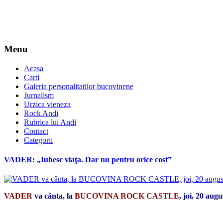
Menu
Acasa
Carti
Galeria personalitatilor bucovinene
Jurnalism
Urzica vieneza
Rock Andi
Rubrica lui Andi
Contact
Categorii
VADER: „Iubesc viaţa. Dar nu pentru orice cost”
VADER
va cânta, la
BUCOVINA ROCK CASTLE
, joi, 20 aug
*