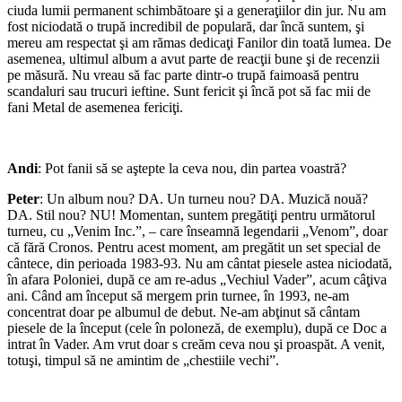
ciuda lumii permanent schimbătoare şi a generaţiilor din jur. Nu am
fost niciodată o trupă incredibil de populară, dar încă suntem, şi
mereu am respectat şi am rămas dedicaţi Fanilor din toată lumea. De
asemenea, ultimul album a avut parte de reacţii bune şi de recenzii
pe măsură. Nu vreau să fac parte dintr-o trupă faimoasă pentru
scandaluri sau trucuri ieftine. Sunt fericit şi încă pot să fac mii de
fani Metal de asemenea fericiţi.
*
Andi
: Pot fanii să se aştepte la ceva nou, din partea voastră?
Peter
: Un album nou? DA. Un turneu nou? DA. Muzică nouă?
DA. Stil nou? NU! Momentan, suntem pregătiţi pentru următorul
turneu, cu „Venim Inc.”, – care înseamnă legendarii „Venom”, doar
că fără Cronos. Pentru acest moment, am pregătit un set special de
cântece, din perioada 1983-93. Nu am cântat piesele astea niciodată,
în afara Poloniei, după ce am re-adus „Vechiul Vader”, acum câţiva
ani. Când am început să mergem prin turnee, în 1993, ne-am
concentrat doar pe albumul de debut. Ne-am abţinut să cântam
piesele de la început (cele în poloneză, de exemplu), după ce Doc a
intrat în Vader. Am vrut doar s creăm ceva nou şi proaspăt. A venit,
totuşi, timpul să ne amintim de „chestiile vechi”.
*