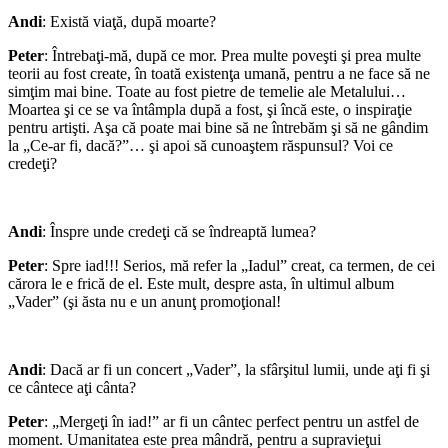
Andi
: Există viaţă, după moarte?
Peter
: Întrebaţi-mă, după ce mor. Prea multe poveşti şi prea multe
teorii au fost create, în toată existenţa umană, pentru a ne face să ne
simţim mai bine. Toate au fost pietre de temelie ale Metalului…
Moartea şi ce se va întâmpla după a fost, şi încă este, o inspiraţie
pentru artişti. Aşa că poate mai bine să ne întrebăm şi să ne gândim
la „Ce-ar fi, dacă?”… şi apoi să cunoaştem răspunsul? Voi ce
credeţi?
*
Andi
: Înspre unde credeţi că se îndreaptă lumea?
Peter
: Spre iad!!! Serios, mă refer la „Iadul” creat, ca termen, de cei
cărora le e frică de el. Este mult, despre asta, în ultimul album
„Vader” (şi ăsta nu e un anunţ promoţional!
*
Andi
: Dacă ar fi un concert „Vader”, la sfârşitul lumii, unde aţi fi şi
ce cântece aţi cânta?
Peter
: „Mergeţi în iad!” ar fi un cântec perfect pentru un astfel de
moment. Umanitatea este prea mândră, pentru a supravieţui