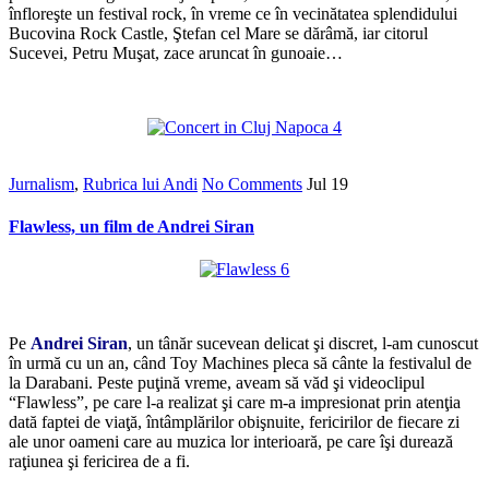
înfloreşte un festival rock, în vreme ce în vecinătatea splendidului
Bucovina Rock Castle, Ştefan cel Mare se dărâmă, iar citorul
Sucevei, Petru Muşat, zace aruncat în gunoaie…
*
Jurnalism
,
Rubrica lui Andi
No Comments
Jul
19
Flawless, un film de Andrei Siran
*
Pe
Andrei Siran
, un tânăr sucevean delicat şi discret, l-am cunoscut
în urmă cu un an, când Toy Machines pleca să cânte la festivalul de
la Darabani. Peste puţină vreme, aveam să văd şi videoclipul
“Flawless”, pe care l-a realizat şi care m-a impresionat prin atenţia
dată faptei de viaţă, întâmplărilor obişnuite, fericirilor de fiecare zi
ale unor oameni care au muzica lor interioară, pe care îşi durează
raţiunea şi fericirea de a fi.