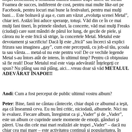
Foamea de succes, indiferent de cost, pentru mai multe like-uri pe
Facebook, pentru locuri mai bune la festivaluri, pentru mai mulţi
bani… Este bolnavă şi aşa e, cum am văzut „evolutţa scenei Metal”,
chiar ieri. Astăzi îmi aduce speranţe, totuşi. Văd din ce în ce mai
mulţi fani tineri, în primele rânduri, la concerte, văd mai mulţi Freaks
(ciudaţi) care sunt mândri de părul lor lung, de gecile de piele, şi
cărora nu le este frică să strige, la concertele Metal. Metalul este
devotament şi sacrificiu! Dacă îţi este „frică” sau încerci să explici
frizura sau imaginea „gay”, cum este percepută, cu job-ul tău, şcoala
ta sau vârsta… metal-ul nu este pentru voi! De ce vechile legende
Metal s-au întors atât de intens, în ultimul timp? Pentru că obişnuiau
să fie reali! Doar Metalul real este viaţa adevărată! Înţelegeţi ce
spun? Nu plâng sau mă plâng, aici…vreau doar să văd
METALUL
ADEVĂRAT ÎNAPOI!!!
*
Andi
: Cum a fost perceput de public ultimul vostru album?
Peter
: Bine, fanii ne cântau cântecele, chiar după ce albumul a ieşit,
aşa că înseamnă ceva. Eu nu îmi critic, niciodată, albumele. Nici nu
le evaluez. Fiecare album, înregistrat ca şi „Vader” şi de „Vader”,
este un album ce cuprinde unele momente de emoţii, gânduri şi
păreri. Una din cele mai mari realizări ale trupei „Vader” – dacă nu
chiar cea mai mare – este activitatea continuă şi popularitatea, în