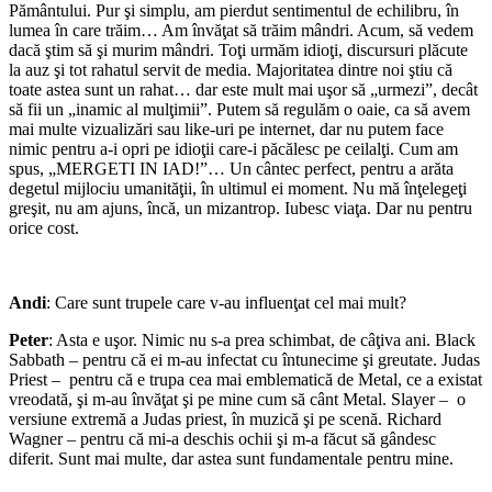
Pământului. Pur şi simplu, am pierdut sentimentul de echilibru, în
lumea în care trăim… Am învăţat să trăim mândri. Acum, să vedem
dacă ştim să şi murim mândri. Toţi urmăm idioţi, discursuri plăcute
la auz şi tot rahatul servit de media. Majoritatea dintre noi ştiu că
toate astea sunt un rahat… dar este mult mai uşor să „urmezi”, decât
să fii un „inamic al mulţimii”. Putem să regulăm o oaie, ca să avem
mai multe vizualizări sau like-uri pe internet, dar nu putem face
nimic pentru a-i opri pe idioţii care-i păcălesc pe ceilalţi. Cum am
spus, „MERGETI IN IAD!”… Un cântec perfect, pentru a arăta
degetul mijlociu umanităţii, în ultimul ei moment. Nu mă înţelegeţi
greşit, nu am ajuns, încă, un mizantrop. Iubesc viaţa. Dar nu pentru
orice cost.
*
Andi
: Care sunt trupele care v-au influenţat cel mai mult?
Peter
: Asta e uşor. Nimic nu s-a prea schimbat, de câţiva ani. Black
Sabbath – pentru că ei m-au infectat cu întunecime şi greutate. Judas
Priest – pentru că e trupa cea mai emblematică de Metal, ce a existat
vreodată, şi m-au învăţat şi pe mine cum să cânt Metal. Slayer – o
versiune extremă a Judas priest, în muzică şi pe scenă. Richard
Wagner – pentru că mi-a deschis ochii şi m-a făcut să gândesc
diferit. Sunt mai multe, dar astea sunt fundamentale pentru mine.