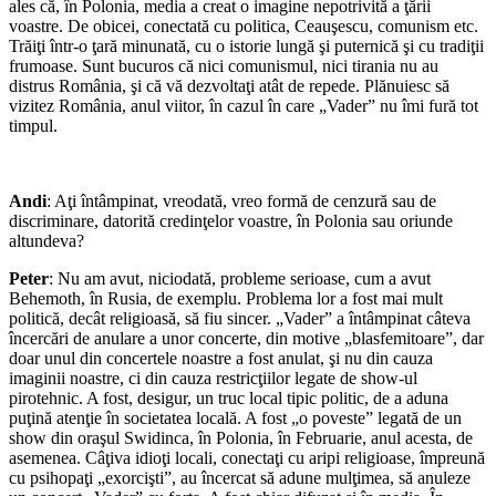
ales că, în Polonia, media a creat o imagine nepotrivită a ţării
voastre. De obicei, conectată cu politica, Ceauşescu, comunism etc.
Trăiţi într-o ţară minunată, cu o istorie lungă şi puternică şi cu tradiţii
frumoase. Sunt bucuros că nici comunismul, nici tirania nu au
distrus România, şi că vă dezvoltaţi atât de repede. Plănuiesc să
vizitez România, anul viitor, în cazul în care „Vader” nu îmi fură tot
timpul.
*
Andi
: Aţi întâmpinat, vreodată, vreo formă de cenzură sau de
discriminare, datorită credinţelor voastre, în Polonia sau oriunde
altundeva?
Peter
: Nu am avut, niciodată, probleme serioase, cum a avut
Behemoth, în Rusia, de exemplu. Problema lor a fost mai mult
politică, decât religioasă, să fiu sincer. „Vader” a întâmpinat câteva
încercări de anulare a unor concerte, din motive „blasfemitoare”, dar
doar unul din concertele noastre a fost anulat, şi nu din cauza
imaginii noastre, ci din cauza restricţiilor legate de show-ul
pirotehnic. A fost, desigur, un truc local tipic politic, de a aduna
puţină atenţie în societatea locală. A fost „o poveste” legată de un
show din oraşul Swidinca, în Polonia, în Februarie, anul acesta, de
asemenea. Câţiva idioţi locali, conectaţi cu aripi religioase, împreună
cu psihopaţi „exorcişti”, au încercat să adune mulţimea, să anuleze