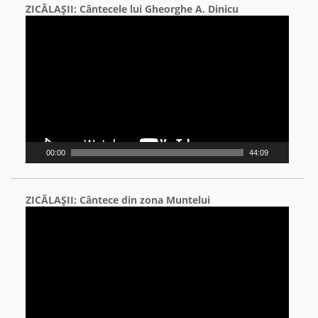
ZICĂLAŞII: Cântecele lui Gheorghe A. Dinicu
Video
Player
00:00
44:09
ZICĂLAŞII: Cântece din zona Muntelui
Video
Player