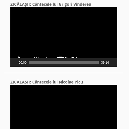
ZICĂLAŞII: Cântecele lui Grigori Vindereu
Video
Player
00:00
39:14
ZICĂLAŞII: Cântecele lui Nicolae Picu
Video
Player