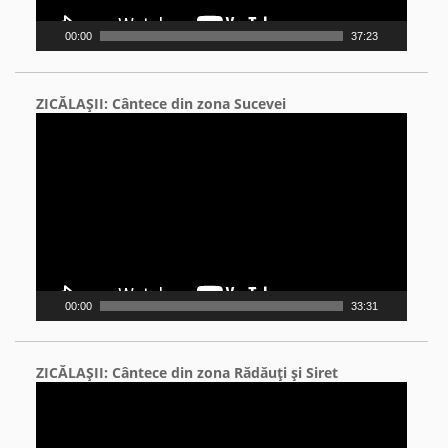
00:00
37:23
ZICĂLAŞII: Cântece din zona Sucevei
Video
Player
00:00
33:31
ZICĂLAŞII: Cântece din zona Rădăuţi şi Siret
Video
Player