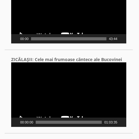
00:00
43:44
ZICĂLAŞII: Cele mai frumoase cântece ale Bucovinei
Video
Player
00:00:00
01:03:35