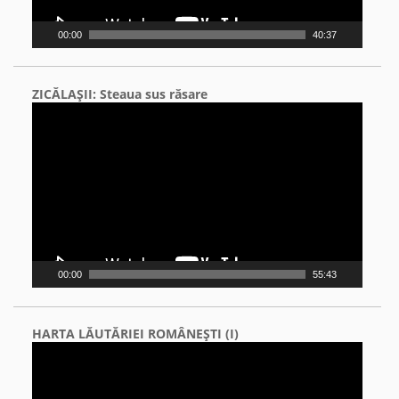
00:00
40:37
ZICĂLAŞII: Steaua sus răsare
Video
Player
00:00
55:43
HARTA LĂUTĂRIEI ROMÂNEŞTI (I)
Video
Player