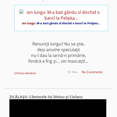
ion lungu
: M-a bati gându sî dischid o bancî la Pelipka…
*
Renunţă lungu? Nu se ştie,
deşi anume speculaţii
nu-l dau la iarnă-n primărie,
fiindcă e frig şi… vin mascaţii!…
14
Nov
No Comments
Urzica vieneza
ZICĂLAŞII: Cântecele lui Dinicu şi Ciolacu
Video
Player