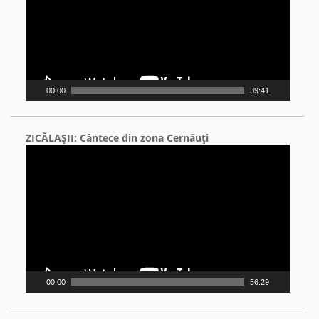
00:00
39:41
ZICĂLAŞII: Cântece din zona Cernăuţi
Video
Player
00:00
56:29