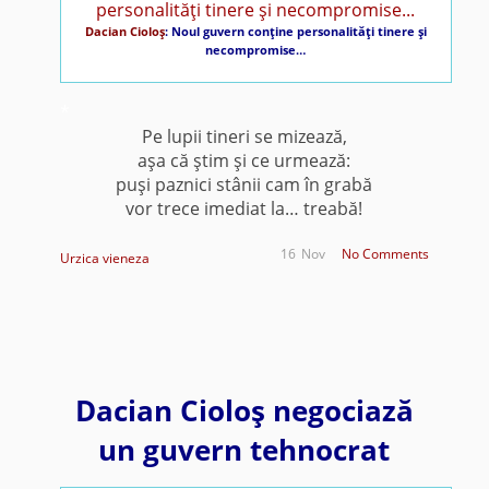
Dacian Cioloş
: Noul guvern conţine personalităţi tinere şi
necompromise…
*
Pe lupii tineri se mizează,
aşa că ştim şi ce urmează:
puşi paznici stânii cam în grabă
vor trece imediat la… treabă!
16
Nov
No Comments
Urzica vieneza
Dacian Cioloş negociază
un guvern tehnocrat