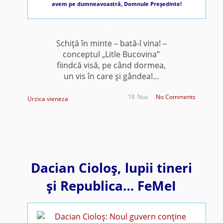
avem pe dumneavoastră, Domnule Preşedinte!
*
Schiţă în minte – bată-l vina! –
conceptul „Litle Bucovina”
fiindcă visă, pe când dormea,
un vis în care şi gândea!…
18
Nov
No Comments
Urzica vieneza
Dacian Cioloş, lupii tineri
şi Republica… FeMeI