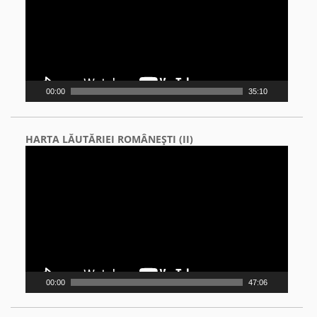
00:00
35:10
HARTA LĂUTĂRIEI ROMÂNEŞTI (II)
Video
Player
00:00
47:06