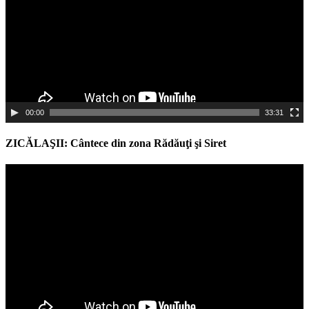
00:00
33:31
ZICĂLAŞII: Cântece din zona Rădăuţi şi Siret
Video
Player