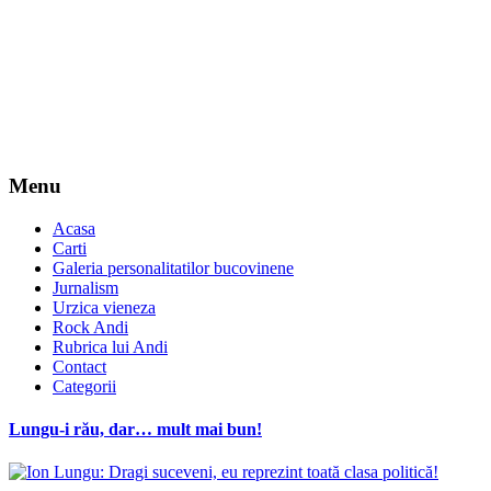
Menu
Acasa
Carti
Galeria personalitatilor bucovinene
Jurnalism
Urzica vieneza
Rock Andi
Rubrica lui Andi
Contact
Categorii
Lungu-i rău, dar… mult mai bun!