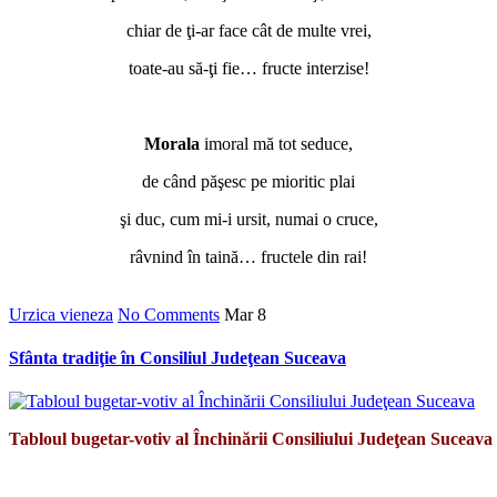
chiar de ţi-ar face cât de multe vrei,
toate-au să-ţi fie… fructe interzise!
*
Morala
imoral mă tot seduce,
de când păşesc pe mioritic plai
şi duc, cum mi-i ursit, numai o cruce,
râvnind în taină… fructele din rai!
Urzica vieneza
No Comments
Mar
8
Sfânta tradiţie în Consiliul Judeţean Suceava
Tabloul bugetar-votiv al Închinării Consiliului Judeţean Suceava
*