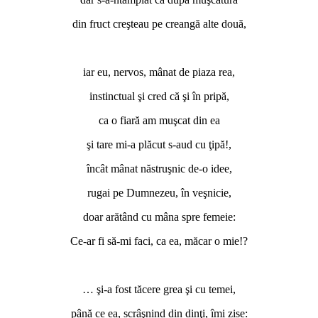
din fruct creşteau pe creangă alte două,
*
iar eu, nervos, mânat de piaza rea,
instinctual şi cred că şi în pripă,
ca o fiară am muşcat din ea
şi tare mi-a plăcut s-aud cu ţipă!,
încât mânat năstruşnic de-o idee,
rugai pe Dumnezeu, în veşnicie,
doar arătând cu mâna spre femeie:
Ce-ar fi să-mi faci, ca ea, măcar o mie!?
*
… şi-a fost tăcere grea şi cu temei,
până ce ea, scrâşnind din dinţi, îmi zise: