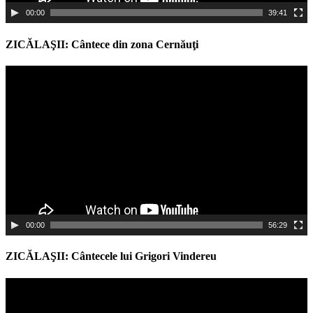
00:00
39:41
ZICĂLAŞII: Cântece din zona Cernăuţi
Video
Player
00:00
56:29
ZICĂLAŞII: Cântecele lui Grigori Vindereu
Video
Player