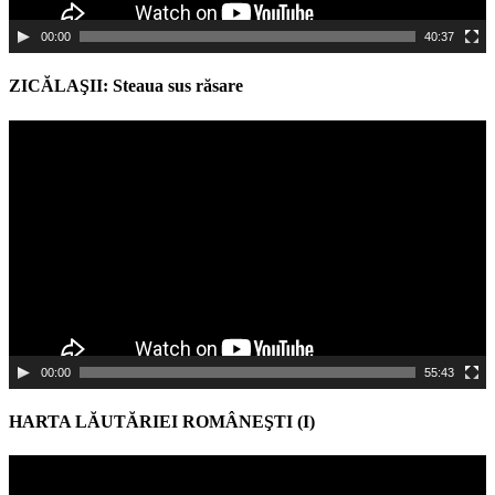
00:00
40:37
ZICĂLAŞII: Steaua sus răsare
Video
Player
00:00
55:43
HARTA LĂUTĂRIEI ROMÂNEŞTI (I)
Video
Player