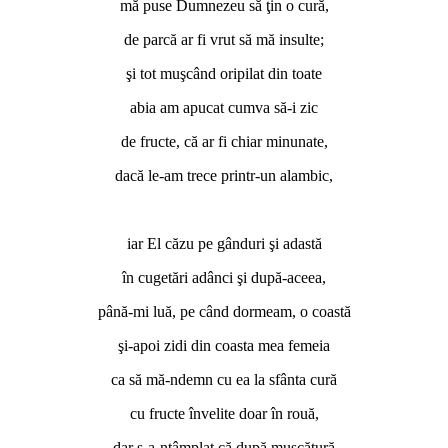
mă puse Dumnezeu să ţin o cură,
de parcă ar fi vrut să mă insulte;
şi tot muşcând oripilat din toate
abia am apucat cumva să-i zic
de fructe, că ar fi chiar minunate,
dacă le-am trece printr-un alambic,
*
iar El căzu pe gânduri şi adastă
în cugetări adânci şi după-aceea,
până-mi luă, pe când dormeam, o coastă
şi-apoi zidi din coasta mea femeia
ca să mă-ndemn cu ea la sfânta cură
cu fructe învelite doar în rouă,
dar s-a-ntâmplat că după muşcătură