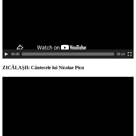
00:00
39:14
ZICĂLAŞII: Cântecele lui Nicolae Picu
Video
Player