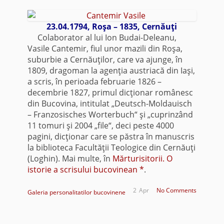
23.04.1794, Roşa – 1835, Cernăuţi
Colaborator al lui Ion Budai-Deleanu,
Vasile Cantemir, fiul unor mazili din Roşa,
suburbie a Cernăuţilor, care va ajunge, în
1809, dragoman la agenţia austriacă din Iaşi,
a scris, în perioada februarie 1826 –
decembrie 1827, primul dicţionar românesc
din Bucovina, intitulat „Deutsch-Moldauisch
– Franzosisches Worterbuch“ şi „cuprinzând
11 tomuri şi 2004 „file“, deci peste 4000
pagini, dicţionar care se păstra în manuscris
la biblioteca Facultăţii Teologice din Cernăuţi
(Loghin). Mai multe, în
Mărturisitorii. O
istorie a scrisului bucovinean *
.
2
Apr
No Comments
Galeria personalitatilor bucovinene