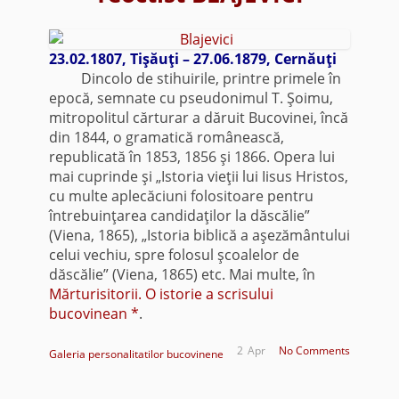
23.02.1807, Tişăuţi – 27.06.1879, Cernăuţi
Dincolo de stihuirile, printre primele în
epocă, semnate cu pseudonimul T. Şoimu,
mitropolitul cărturar a dăruit Bucovinei, încă
din 1844, o gramatică românească,
republicată în 1853, 1856 şi 1866. Opera lui
mai cuprinde şi „Istoria vieţii lui Iisus Hristos,
cu multe aplecăciuni folositoare pentru
întrebuinţarea candidaţilor la dăscălie”
(Viena, 1865), „Istoria biblică a aşezământului
celui vechiu, spre folosul şcoalelor de
dăscălie” (Viena, 1865) etc. Mai multe, în
Mărturisitorii. O istorie a scrisului
bucovinean *
.
2
Apr
No Comments
Galeria personalitatilor bucovinene