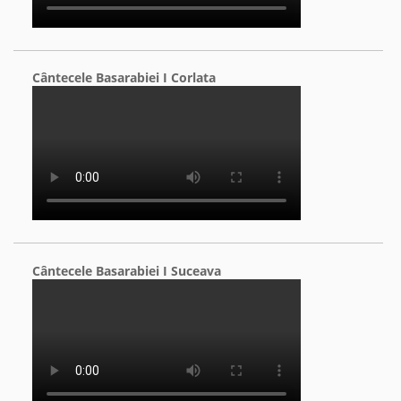
Cântecele Basarabiei I Corlata
Cântecele Basarabiei I Suceava