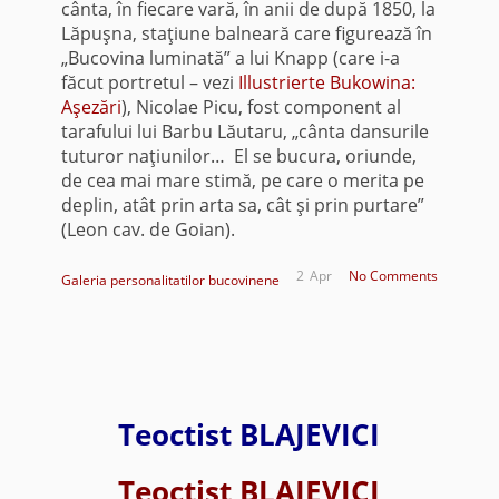
cânta, în fiecare vară, în anii de după 1850, la
Lăpuşna, staţiune balneară care figurează în
„Bucovina luminată” a lui Knapp (care i-a
făcut portretul – vezi
Illustrierte Bukowina:
Aşezări
), Nicolae Picu, fost component al
tarafului lui Barbu Lăutaru, „cânta dansurile
tuturor naţiunilor… El se bucura, oriunde,
de cea mai mare stimă, pe care o merita pe
deplin, atât prin arta sa, cât şi prin purtare”
(Leon cav. de Goian).
2
Apr
No Comments
Galeria personalitatilor bucovinene
Teoctist BLAJEVICI
Teoctist BLAJEVICI