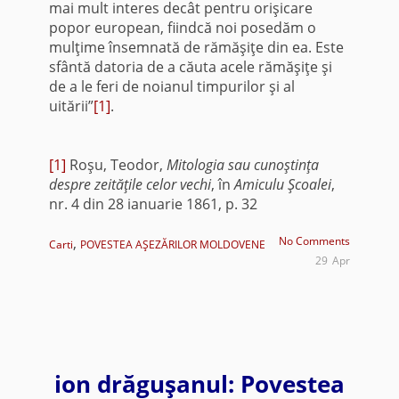
mai mult interes decât pentru orişicare
popor european, fiindcă noi posedăm o
mulţime însemnată de rămăşiţe din ea. Este
sfântă datoria de a căuta acele rămăşiţe şi
de a le feri de noianul timpurilor şi al
uitării”
[1]
.
[1]
Roşu, Teodor,
Mitologia sau cunoştinţa
despre zeităţile celor vechi
, în
Amiculu Şcoalei
,
nr. 4 din 28 ianuarie 1861, p. 32
,
No Comments
Carti
POVESTEA AŞEZĂRILOR MOLDOVENE
29
Apr
ion drăguşanul: Povestea