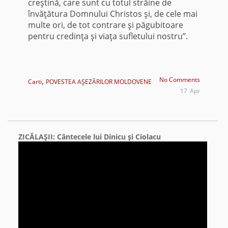
creştină, care sunt cu totul străine de
învăţătura Domnului Christos şi, de cele mai
multe ori, de tot contrare şi păgubitoare
pentru credinţa şi viaţa sufletului nostru”.
,
No Comments
Carti
POVESTEA AŞEZĂRILOR MOLDOVENE
17
Apr
ZICĂLAŞII: Cântecele lui Dinicu şi Ciolacu
Video
Player