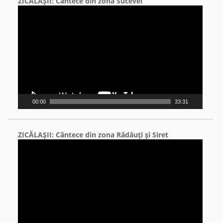
ZICĂLAŞII: Cântece din zona Sucevei
Video
Player
00:00
33:31
ZICĂLAŞII: Cântece din zona Rădăuţi şi Siret
Video
Player