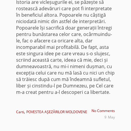
Istoria are vicleșugurile ei, se păzește să
rostească adevăruri care pot fi interpretate
în beneficiul altora. Popoarele nu câștigă
niciodată nimic din astfel de interpretări.
Popoarele își sacrifică doar generații întregi
pentru bunăstarea celor care, ocârmuindu-
le, fac o afacere ca oricare alta, dar
incomparabil mai profitabilă. De fapt, asta
este singura idee pe care vreau s-o slujesc,
scriind această carte, ideea că mie, deci și
dumneavoastră, nu mi-i nimeni dușman, cu
excepția celui care nu mă lasă cu nici un chip
să trăiesc după cum mă îndeamnă sufletul,
liber și cinstindu-l pe Dumnezeu, pe Cel care
m-a creat pentru a-l descoperi ca libertate.
,
No Comments
Carti
POVESTEA AŞEZĂRILOR MOLDOVENE
9
May