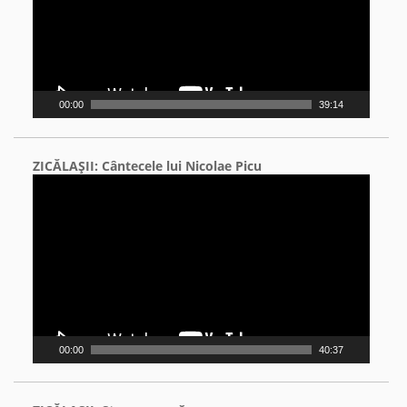
00:00
39:14
ZICĂLAŞII: Cântecele lui Nicolae Picu
Video
Player
00:00
40:37