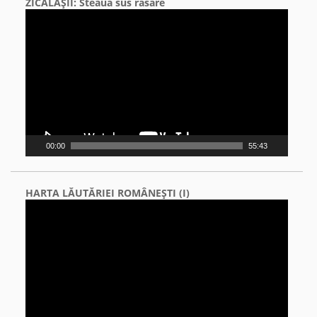
ZICĂLAŞII: Steaua sus răsare
Video
Player
00:00
55:43
HARTA LĂUTĂRIEI ROMÂNEŞTI (I)
Video
Player