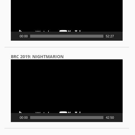
00:00
52:27
BRC 2019: NIGHTMARION
Video
Player
00:00
42:50