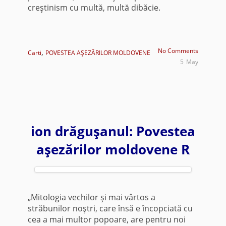
creştinism cu multă, multă dibăcie.
,
No Comments
Carti
POVESTEA AŞEZĂRILOR MOLDOVENE
5
May
ion drăguşanul: Povestea
aşezărilor moldovene R
„Mitologia vechilor şi mai vârtos a
străbunilor noştri, care însă e încopciată cu
cea a mai multor popoare, are pentru noi