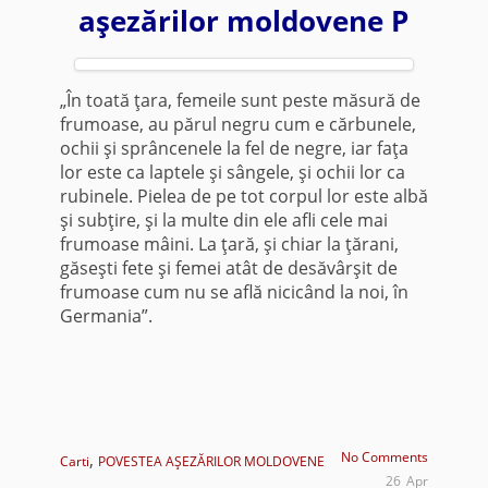
aşezărilor moldovene P
„În toată ţara, femeile sunt peste măsură de
frumoase, au părul negru cum e cărbunele,
ochii şi sprâncenele la fel de negre, iar faţa
lor este ca laptele şi sângele, şi ochii lor ca
rubinele. Pielea de pe tot corpul lor este albă
şi subţire, şi la multe din ele afli cele mai
frumoase mâini. La ţară, şi chiar la ţărani,
găseşti fete şi femei atât de desăvârşit de
frumoase cum nu se află nicicând la noi, în
Germania”.
,
No Comments
Carti
POVESTEA AŞEZĂRILOR MOLDOVENE
26
Apr