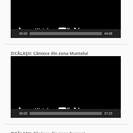
00:00
44:09
ZICĂLAŞII: Cântece din zona Muntelui
Video
Player
00:00
37:23