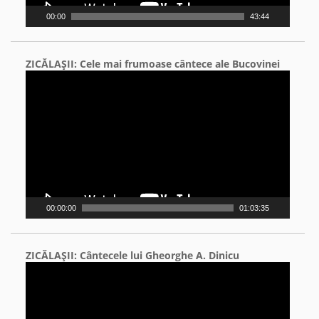
00:00
43:44
ZICĂLAŞII: Cele mai frumoase cântece ale Bucovinei
Video
Player
00:00:00
01:03:35
ZICĂLAŞII: Cântecele lui Gheorghe A. Dinicu
Video
Player