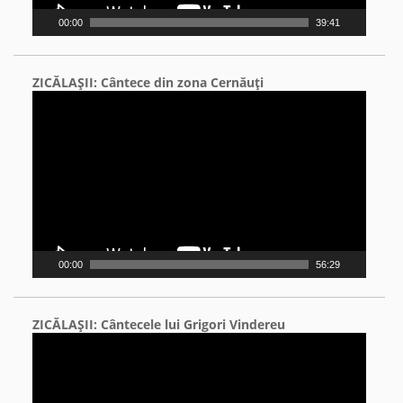
00:00
39:41
ZICĂLAŞII: Cântece din zona Cernăuţi
Video
Player
00:00
56:29
ZICĂLAŞII: Cântecele lui Grigori Vindereu
Video
Player