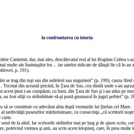
la confruntarea cu istoria
Cantemir, dar, mai ales, descălecatul real al lui Bogdan Cuhea s-au sol
 mai multe ale înaintaşilor lor… iar satelor ridicate de dânşii fie că le-a
ldovei, p. 191).
flăm se trag din ruşi sau din ardeleni sau ungurieni” (p. 199), cauza fiin
Tocmai din această pricină, în Ţara de Sus, cea dintâi unde s-au aşezat D
in acest ţinut i-au cumpărat, cu bani, din Ţara de Sus şi i-au adus pe moş
, au fost siliţi cu strâmbătate să-şi pună grumazul în jugul şerbiei” (p. 2
u să se constituie cu adevărat abia după vremurile lui Ştefan cel Mare.
vităţii puseurilor mărturisitoare, cu consecinţa „că scriitorii noştri n-
 carte.
de la altul. Iar scrisorile străinilor mai pe larg şi de ajuns scriu, care a
, potrivind vremea şi anii, au scris acest letopiseţ, care, în prea multe l