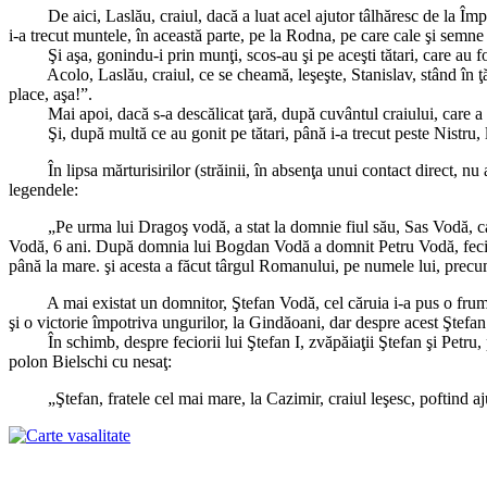
De aici, Laslău, craiul, dacă a luat acel ajutor tâlhăresc de la Împărat
i-a trecut muntele, în această parte, pe la Rodna, pe care cale şi semne p
Şi aşa, gonindu-i prin munţi, scos-au şi pe aceşti tătari, care au fost
Acolo, Laslău, craiul, ce se cheamă, leşeşte, Stanislav, stând în ţărm
place, aşa!”.
Mai apoi, dacă s-a descălicat ţară, după cuvântul craiului, care a z
Şi, după multă ce au gonit pe tătari, până i-a trecut peste Nistru, la 
În lipsa mărturisirilor (străinii, în absenţa unui contact direct, nu
legendele:
„Pe urma lui Dragoş vodă, a stat la domnie fiul său, Sas Vodă, car
Vodă, 6 ani. După domnia lui Bogdan Vodă a domnit Petru Vodă, feciorul
până la mare. şi acesta a făcut târgul Romanului, pe numele lui, precum 
A mai existat un domnitor, Ştefan Vodă, cel căruia i-a pus o frumoas
şi o victorie împotriva ungurilor, la Gindăoani, dar despre acest Ştefan
În schimb, despre feciorii lui Ştefan I, zvăpăiaţii Ştefan şi Petru, po
polon Bielschi cu nesaţ:
„Ştefan, fratele cel mai mare, la Cazimir, craiul leşesc, poftind ajuto