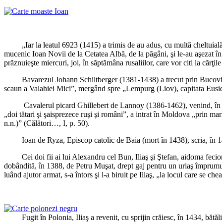
„Iar la leatul 6923 (1415) a trimis de au adus, cu multă cheltuială,
mucenic Ioan Novii de la Cetatea Albă, de la păgâni, şi le-au aşezat în t
prăznuieşte miercuri, joi, în săptămâna rusaliilor, care vor citi la cărţil
Bavarezul Johann Schiltberger (1381-1438) a trecut prin Bucovina, de 
scaun a Valahiei Mici”, mergând spre „Lempurg (Liov), capitata Eusiei
Cavalerul picard Ghillebert de Lannoy (1386-1462), venind, în 1421, d
„doi tătari şi şaisprezece ruşi şi români”, a intrat în Moldova „prin ma
n.n.)” (Călători…, I, p. 50).
Ioan de Ryza, Episcop catolic de Baia (mort în 1438), scria, în 1431, 
Cei doi fii ai lui Alexandru cel Bun, Iliaş şi Ştefan, aidoma feciorilor 
dobândită, în 1388, de Petru Muşat, drept gaj pentru un uriaş împrumu
luând ajutor armat, s-a întors şi l-a biruit pe Iliaş, „la locul care se ch
Fugit în Polonia, Iliaş a revenit, cu sprijin crăiesc, în 1434, bătălia a