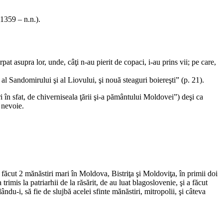
(1359 – n.n.).
at asupra lor, unde, câţi n-au pierit de copaci, i-au prins vii; pe care,
l Sandomirului şi al Liovului, şi nouă steaguri boiereşti” (p. 21).
 sfat, de chiverniseala ţării şi-a pământului Moldovei”) deşi ca
 nevoie.
cut 2 mănăstiri mari în Moldova, Bistriţa şi Moldoviţa, în primii doi
imis la patriarhii de la răsărit, de au luat blagoslovenie, şi a făcut
ndu-i, să fie de slujbă acelei sfinte mănăstiri, mitropolii, şi câteva