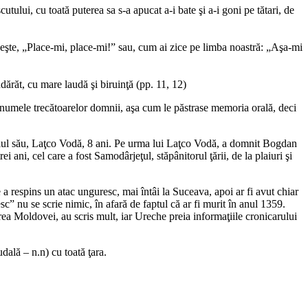
ului, cu toată puterea sa s-a apucat a-i bate şi a-i goni pe tătari, de
neşte, „Place-mi, place-mi!” sau, cum ai zice pe limba noastră: „Aşa-mi
dărăt, cu mare laudă şi biruinţă (pp. 11, 12)
 numele trecătoarelor domnii, aşa cum le păstrase memoria orală, deci
ul său, Laţco Vodă, 8 ani. Pe urma lui Laţco Vodă, a domnit Bogdan
i, cel care a fost Samodârjeţul, stăpânitorul ţării, de la plaiuri şi
espins un atac unguresc, mai întâi la Suceava, apoi ar fi avut chiar
c” nu se scrie nimic, în afară de faptul că ar fi murit în anul 1359.
ea Moldovei, au scris mult, iar Ureche preia informaţiile cronicarului
dală – n.n) cu toată ţara.