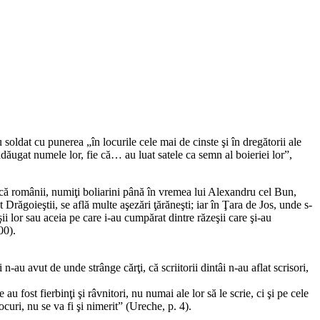
dat cu punerea „în locurile cele mai de cinste şi în dregătorii ale
u adăugat numele lor, fie că… au luat satele ca semn al boieriei lor”,
d că românii, numiţi boliarini până în vremea lui Alexandru cel Bun,
răgoieştii, se află multe aşezări ţărăneşti; iar în Ţara de Jos, unde s-
ii lor sau aceia pe care i-au cumpărat dintre răzeşii care şi-au
00).
au avut de unde strânge cărţi, că scriitorii dintâi n-au aflat scrisori,
u fost fierbinţi şi râvnitori, nu numai ale lor să le scrie, ci şi pe cele
ocuri, nu se va fi şi nimerit” (Ureche, p. 4).