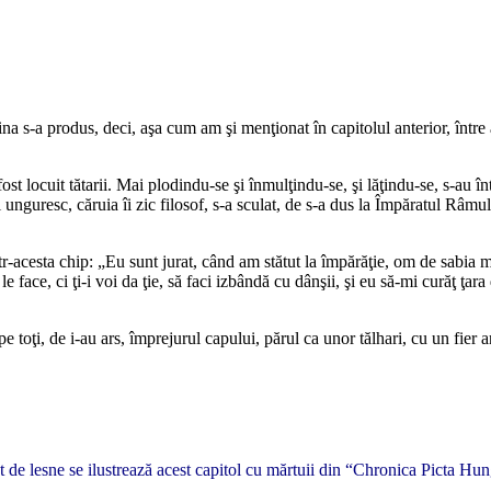
s-a produs, deci, aşa cum am şi menţionat în capitolul anterior, între
locuit tătarii. Mai plodindu-se şi înmulţindu-se, şi lăţindu-se, s-au înt
unguresc, căruia îi zic filosof, s-a sculat, de s-a dus la Împăratul Râmulu
acesta chip: „Eu sunt jurat, când am stătut la împărăţie, om de sabia m
 face, ci ţi-i voi da ţie, să faci izbândă cu dânşii, şi eu să-mi curăţ ţara 
toţi, de i-au ars, împrejurul capului, părul ca unor tălhari, cu un fier 
t de lesne se ilustrează acest capitol cu mărtuii din “Chronica Picta Hu