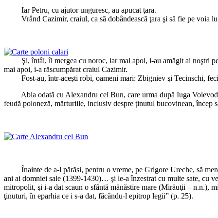
Iar Petru, cu ajutor unguresc, au apucat ţara.
Vrând Cazimir, craiul, ca să dobândească ţara şi să fie pe voia lui Ştef
Şi, întâi, îi mergea cu noroc, iar mai apoi, i-au amăgit ai noştri pe leş
mai apoi, i-a răscumpărat craiul Cazimir.
Fost-au, într-aceşti robi, oameni mari: Zbigniev şi Tecinschi, feciorul
Abia odată cu Alexandru cel Bun, care urma după Iuga Voievod, organi
feudă poloneză, mărturiile, inclusiv despre ţinutul bucovinean, încep să
Înainte de a-l părăsi, pentru o vreme, pe Grigore Ureche, să menţionă
ani ai domniei sale (1399-1430)… şi le-a înzestrat cu multe sate, cu veci
mitropolit, şi i-a dat scaun o sfântă mănăstire mare (Mirăuţii – n.n.), m
ţinuturi, în eparhia ce i s-a dat, făcându-l epitrop legii” (p. 25).