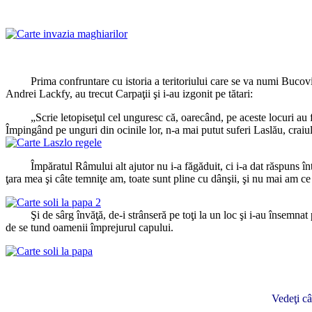
Prima confruntare cu istoria a teritoriului care se va numi Bucovina 
Andrei Lackfy, au trecut Carpaţii şi i-au izgonit pe tătari:
„Scrie letopiseţul cel unguresc că, oarecând, pe aceste locuri au fost 
Împingând pe unguri din ocinile lor, n-a mai putut suferi Laslău, craiul 
Împăratul Râmului alt ajutor nu i-a făgăduit, ci i-a dat răspuns într-
ţara mea şi câte temniţe am, toate sunt pline cu dânşii, şi nu mai am ce le
Şi de sârg învăţă, de-i strânseră pe toţi la un loc şi i-au însemnat pe 
de se tund oamenii împrejurul capului.
Vedeţi câ