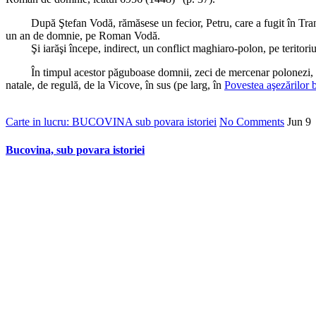
După Ştefan Vodă, rămăsese un fecior, Petru, care a fugit în Transilv
un an de domnie, pe Roman Vodă.
Şi iarăşi începe, indirect, un conflict maghiaro-polon, pe teritori
În timpul acestor păguboase domnii, zeci de mercenar polonezi, ruteni 
natale, de regulă, de la Vicove, în sus (pe larg, în
Povestea aşezărilor 
Carte in lucru: BUCOVINA sub povara istoriei
No Comments
Jun
9
Bucovina, sub povara istoriei