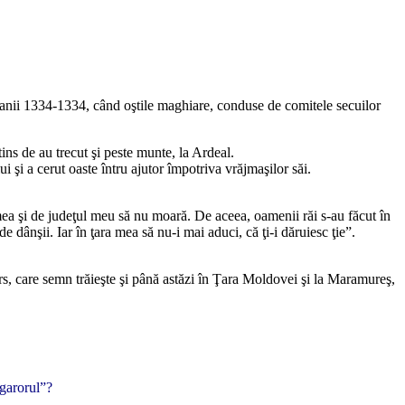
 anii 1334-1334, când oştile maghiare, conduse de comitele secuilor
ins de au trecut şi peste munte, la Ardeal.
i şi a cerut oaste întru ajutor împotriva vrăjmaşilor săi.
ea şi de judeţul meu să nu moară. De aceea, oamenii răi s-au făcut în
de dânşii. Iar în ţara mea să nu-i mai aduci, că ţi-i dăruiesc ţie”.
ars, care semn trăieşte şi până astăzi în Ţara Moldovei şi la Maramureş,
ngarorul”?