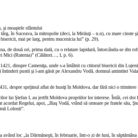
 şi moaştele sfântului
ârg, în Suceava, la mitropolie (deci, la Mirăuţi – n.n), cu mare cinste şi 
e bisericii, mai pe larg, pentru mucenicia lui” (p. 29).
două ori, prima dată, cu o relatare lapidară, întorcându-se din robie 
 Mici (Rutenia)” (Călători…, I, p. 6).
inspre Cameniţa, unde s-a întâlnit cu ctitorul bisericii din Lujeni, p
ri întinderi pustii şi l-am găsit pe Alexandru Vodă, domnul amintitei Vala
despre sprijinul aflat de husiţi în Moldova, dar fără nici o trimitere 
lui Ştefan I, au jertfit Moldova propriilor lor interese. Întâi, cei doi f
t acordat Regelui, apoi, „Iliaş Vodă, vrând să omoare pe fratele său, Ş
eamă Lolonii”.
vând loc „la Dărmăneşti, în februarie, într-o zi de luni, în săptămâna alb