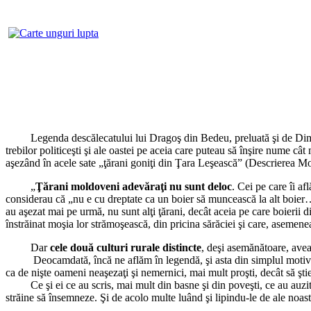
Legenda descălecatului lui Dragoş din Bedeu, preluată şi de Dimitrie 
trebilor politiceşti şi ale oastei pe aceia care puteau să înşire nume cât
aşezând în acele sate „ţărani goniţi din Ţara Leşească” (Descrierea Mo
„
Ţărani moldoveni adevăraţi nu sunt deloc
. Cei pe care îi a
considerau că „nu e cu dreptate ca un boier să muncească la alt boier… 
au aşezat mai pe urmă, nu sunt alţi ţărani, decât aceia pe care boierii d
înstrăinat moşia lor strămoşească, din pricina sărăciei şi care, asemenea
Dar
cele două culturi rurale distincte
, deşi asemănătoare, avea
Deocamdată, încă ne aflăm în legendă, şi asta din simplul motiv al tardi
ca de nişte oameni neaşezaţi şi nemernici, mai mult proşti, decât să ştie
Ce şi ei ce au scris, mai mult din basne şi din poveşti, ce au auzit unul 
străine să însemneze. Şi de acolo multe luând şi lipindu-le de ale noastre