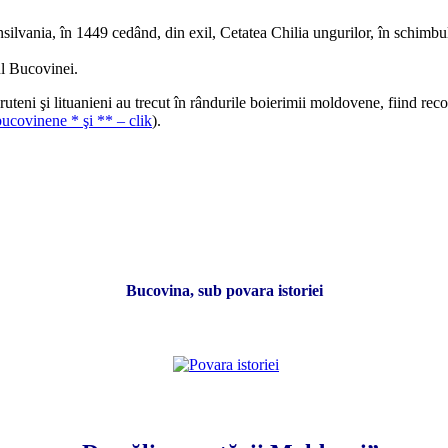
ania, în 1449 cedând, din exil, Cetatea Chilia ungurilor, în schimbul 
ul Bucovinei.
şi lituanieni au trecut în rândurile boierimii moldovene, fiind recompe
bucovinene * şi ** – clik
).
Bucovina, sub povara istoriei