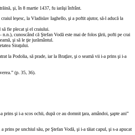
ină, şi, în 8 martie 1437, fu iarăşi înfrânt.
ul leşesc, la Vladislav Iaghello, şi a poftit ajutor, să-l aducă la
 fie plecat şi el craiului.
 n.n.), cunoscând că Ştefan Vodă este mai de folos ţării, pofti pe crai
teamă, şi să le ţie jurământul.
etatea Siraţului.
rat la Podolia, să prade, iar la Braţlav, şi o seamă vii i-a prins şi i-a
verea.” (p. 35, 36).
-a prins şi i-a scos ochii, după ce au domnit ţara, amândoi, şapte ani”
ins pe unchiul său, pe Ştefan Vodă, şi i-a tăiat capul, şi s-a apucat