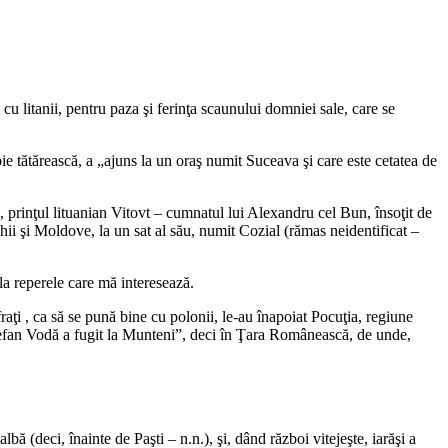
cu litanii, pentru paza şi ferinţa scaunului domniei sale, care se
tătărească, a „ajuns la un oraş numit Suceava şi care este cetatea de
rinţul lituanian Vitovt – cumnatul lui Alexandru cel Bun, însoţit de
hii şi Moldove, la un sat al său, numit Cozial (rămas neidentificat –
la reperele care mă interesează.
raţi , ca să se pună bine cu polonii, le-au înapoiat Pocuţia, regiune
tefan Vodă a fugit la Munteni”, deci în Ţara Românească, de unde,
ă (deci, înainte de Paşti – n.n.), şi, dând război vitejeşte, iarăşi a