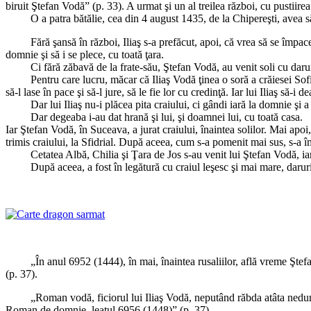
biruit Ştefan Vodă” (p. 33). A urmat şi un al treilea război, cu pustiir
O a patra bătălie, cea din 4 august 1435, de la Chipereşti, avea să se f
Fără şansă în război, Iliaş s-a prefăcut, apoi, că vrea să se împace cu
domnie şi să i se plece, cu toată ţara.
Ci fără zăbavă de la frate-său, Ştefan Vodă, au venit soli cu daruri, po
Pentru care lucru, măcar că Iliaş Vodă ţinea o soră a crăiesei Sofia şi
să-l lase în pace şi să-l jure, să le fie lor cu credinţă. Iar lui Iliaş să-
Dar lui Iliaş nu-i plăcea pita craiului, ci gândi iară la domnie şi a vrut 
Dar degeaba i-au dat hrană şi lui, şi doamnei lui, cu toată casa.
Iar Ştefan Vodă, în Suceava, a jurat craiului, înaintea solilor. Mai apoi, c
trimis craiului, la Sfidrial. După aceea, cum s-a pomenit mai sus, s-a împ
Cetatea Albă, Chilia şi Ţara de Jos s-au venit lui Ştefan Vodă, iar 
După aceea, a fost în legătură cu craiul leşesc şi mai mare, daruri în to
„În anul 6952 (1444), în mai, înaintea rusaliilor, află vreme Ştefan Vod
(p. 37).
„Roman vodă, ficiorul lui Iliaş Vodă, neputând răbda atâta nedumnezei
Roman de domnie, leatul 6956 (1448)” (p. 37).