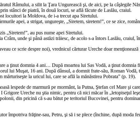
ul Râmului, a silit la Ţara Ungurească şi, de aici, pe la câşlegile Născut
rin stânci de piatră, în două locuri, se află făcute de Laslău, craiul.
 locuitori la Moldova, de i-a trecut apa Siretului.
urile apei, a strigat, ungureşte, „Siretem, siretem!”, ce se zice, româ
is „Siretem!”, au pus nume apei Siretului.
Crâm, unde şi până astăzi trăiesc, de acolo s-a întors Laslău, craiul, în
 aveau ce scrie despre noi), vrednicul cărturar Ureche doar menţionează
e a ţinut domnia 4 ani… După moartea lui Sas Vodă, a ţinut domnia fi
 lui Muşat, 16 ani. După dânsul, a domnit frate-său, Roman Vodă, trei an
mărturiseşte la uricul lui, care se află la mănăstirea Pobrata” (p. 19).
ă lespede de marmură pe mormânt, la Putna, Ştefan cel Mare şi care a r
 I Grigore Ureche nu ştia nimic, pentru că nici măcar în „letopiseţul leşes
lonii, din pricină că s-au bătut pe teritoriul Bucovinei, pentru dominar
r împotriva frăţine-sau, Petru, şi să i se plece (închine, după moda feu