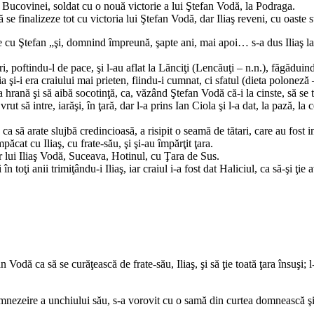
ea Bucovinei, soldat cu o nouă victorie a lui Ştefan Vodă, la Podraga.
inalizeze tot cu victoria lui Ştefan Vodă, dar Iliaş reveni, cu oaste stră
 Ştefan „şi, domnind împreună, şapte ani, mai apoi… s-a dus Iliaş la crai
ftindu-l de pace, şi l-au aflat la Lănciţi (Lencăuţi – n.n.), făgăduind să
-i era craiului mai prieten, fiindu-i cumnat, ci sfatul (dieta poloneză –
i dea hrană şi să aibă socotinţă, ca, văzând Ştefan Vodă că-i la cinste, să se 
să intre, iarăşi, în ţară, dar l-a prins Ian Ciola şi l-a dat, la pază, la c
a să arate slujbă credincioasă, a risipit o seamă de tătari, care au fost int
ăcat cu Iliaş, cu frate-său, şi şi-au împărţit ţara.
lui Iliaş Vodă, Suceava, Hotinul, cu Ţara de Sus.
ţi anii trimiţându-i Iliaş, iar craiul i-a fost dat Haliciul, ca să-şi ţie a
ă ca să se curăţească de frate-său, Iliaş, şi să ţie toată ţara însuşi; l
re a unchiului său, s-a vorovit cu o samă din curtea domnească şi a pr