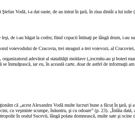
an Vodă, i-a dat oaste, de au intrat în ţară, în ziua dintâi a lui iulie 
i, de i-au băgat la codru; fiind copacii întinaţi pe lângă drum, i-au surp
 voievodului de Cracovia, trei steaguri a trei voievozi, al Cracoviei, a
zatorul adevărat al statalităţii moldave („tocmitu-au şi boieri mari în
 se înmulţească, iar eu, în această carte, doar de astfel de informaţii am
m că „acest Alexandru Vodă multe lucruri bune a făcut în ţară, şi a fă
ni, cu veşminte scumpe, înăuntru, şi cu odoare” (p. 23). „Întâia dată, a tr
itropolie în oralul Sucevii, lângă polata domnească, multe sate şi ocine dâ