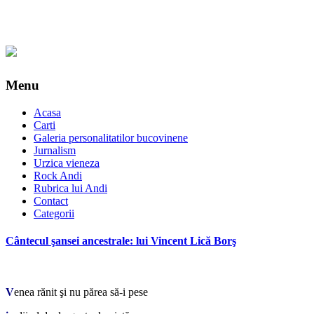
Menu
Acasa
Carti
Galeria personalitatilor bucovinene
Jurnalism
Urzica vieneza
Rock Andi
Rubrica lui Andi
Contact
Categorii
Cântecul şansei ancestrale: lui Vincent Lică Borş
*
V
enea rănit şi nu părea să-i pese