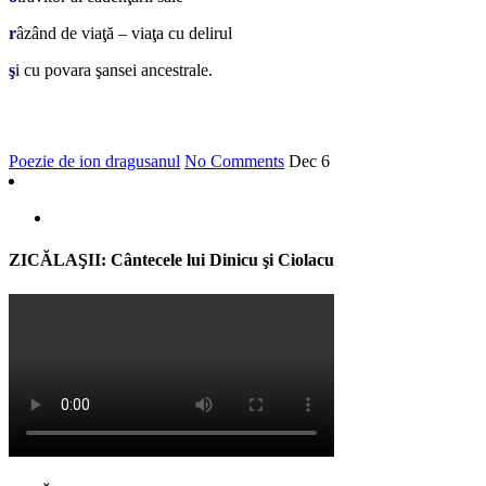
r
âzând de viaţă – viaţa cu delirul
ş
i cu povara şansei ancestrale.
Poezie de ion dragusanul
No Comments
Dec
6
ZICĂLAŞII: Cântecele lui Dinicu şi Ciolacu