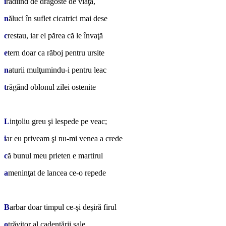
i
radiind de dragoste de viaţă,
n
ăluci în suflet cicatrici mai dese
c
restau, iar el părea că le învaţă
e
tern doar ca răboj pentru ursite
n
aturii mulţumindu-i pentru leac
t
răgând oblonul zilei ostenite
*
L
inţoliu greu şi lespede pe veac;
i
ar eu priveam şi nu-mi venea a crede
c
ă bunul meu prieten e martirul
a
meninţat de lancea ce-o repede
*
B
arbar doar timpul ce-şi deşiră firul
o
trăvitor al cadenţării sale