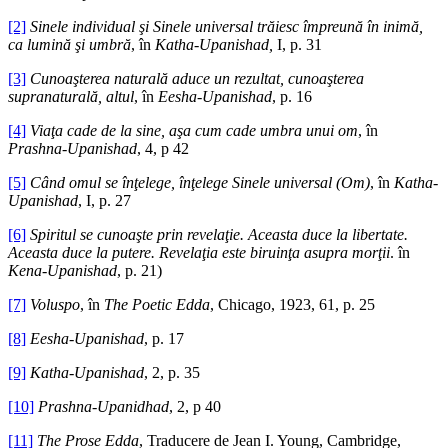
[2]
Sinele individual şi Sinele universal trăiesc împreună în inimă,
ca lumină şi umbră
, în
Katha-Upanishad,
I, p. 31
[3]
Cunoaşterea naturală aduce un rezultat, cunoaşterea
supranaturală, altul
, în
Eesha-Upanishad
, p. 16
[4]
Viaţa cade de la sine, aşa cum cade umbra unui om
, în
Prashna-Upanishad
, 4, p 42
[5]
Când omul se înţelege, înţelege Sinele universal (Om)
, în
Katha-
Upanishad
, I, p. 27
[6]
Spiritul se cunoaşte prin revelaţie. Aceasta duce la libertate.
Aceasta duce la putere. Revelaţia este biruinţa asupra morţii
. în
Kena-Upanishad
, p. 21)
[7]
Voluspo
, în
The Poetic Edda
, Chicago, 1923, 61, p. 25
[8]
Eesha-Upanishad
, p. 17
[9]
Katha-Upanishad
, 2, p. 35
[10]
Prashna-Upanidhad
, 2, p 40
[11]
The Prose Edda
, Traducere de Jean I. Young, Cambridge,