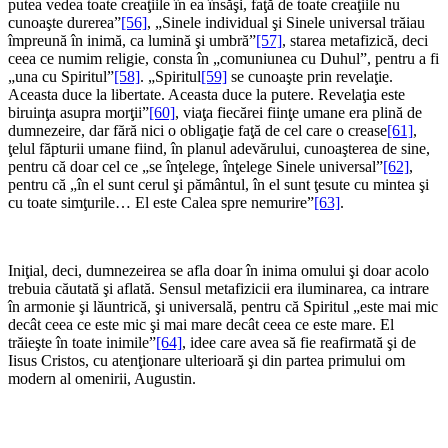
putea vedea toate creaţiile în ea însăşi, faţă de toate creaţiile nu
cunoaşte durerea”
[56]
, „Sinele individual şi Sinele universal trăiau
împreună în inimă, ca lumină şi umbră”
[57]
, starea metafizică, deci
ceea ce numim religie, consta în „comuniunea cu Duhul”, pentru a fi
„una cu Spiritul”
[58]
. „Spiritul
[59]
se cunoaşte prin revelaţie.
Aceasta duce la libertate. Aceasta duce la putere. Revelaţia este
biruinţa asupra morţii”
[60]
, viaţa fiecărei fiinţe umane era plină de
dumnezeire, dar fără nici o obligaţie faţă de cel care o crease
[61]
,
ţelul făpturii umane fiind, în planul adevărului, cunoaşterea de sine,
pentru că doar cel ce „se înţelege, înţelege Sinele universal”
[62]
,
pentru că „în el sunt cerul şi pământul, în el sunt ţesute cu mintea şi
cu toate simţurile… El este Calea spre nemurire”
[63]
.
*
Iniţial, deci, dumnezeirea se afla doar în inima omului şi doar acolo
trebuia căutată şi aflată. Sensul metafizicii era iluminarea, ca intrare
în armonie şi lăuntrică, şi universală, pentru că Spiritul „este mai mic
decât ceea ce este mic şi mai mare decât ceea ce este mare. El
trăieşte în toate inimile”
[64]
, idee care avea să fie reafirmată şi de
Iisus Cristos, cu atenţionare ulterioară şi din partea primului om
modern al omenirii, Augustin.
*
*