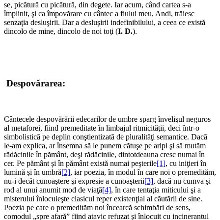
se, picătură cu picătură, din degete. Iar acum, când cartea s-a
împlinit, şi ca împovărare cu cântec a fiului meu, Andi, trăiesc
senzaţia desluşirii. Dar a desluşirii indefinibilului, a ceea ce există
dincolo de mine, dincolo de noi toţi (
I. D.
).
*
*
Despovărarea:
*
Cântecele despovărării edecarilor de umbre sparg învelişul neguros
al metaforei, fiind premeditate în limbajul ritmicităţii, deci într-o
simbolistică pe deplin conştientizată de pluralităţi semantice. Dacă
le-am explica, ar însemna să le punem cătuşe pe aripi şi să mutăm
rădăcinile în pământ, deşi rădăcinile, dintotdeauna cresc numai în
cer. Pe pământ şi în pământ există numai peşterile
[1]
, cu iniţieri în
lumină şi în umbră
[2]
, iar poezia, în modul în care noi o premedităm,
nu-i decât cunoaştere şi expresie a cunoaşterii
[3]
, dacă nu cumva şi
rod al unui anumit mod de viaţă
[4]
, în care tentaţia miticului şi a
misterului înlocuieşte clasicul reper existenţial al căutării de sine.
Poezia pe care o premedităm noi încearcă schimbări de sens,
comodul „spre afară” fiind atavic refuzat şi înlocuit cu incinerantul