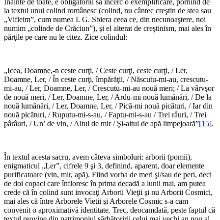
Înainte de toate, e obligatoriu să încerc o exemplificare, pornind de
la textul unui colind românesc (colind, nu cântec creştin de stea sau
„Vifleim”, cum numea I. G. Sbiera ceea ce, din necunoaştere, noi
numim „colinde de Crăciun”), şi el alterat de creştinism, mai ales în
părţile pe care nu le citez. Zice colindul:
*
„Icea, Doamne,-n ceste curţi, / Ceste curţi, ceste curţi, / Ler,
Doamne, Ler, / În ceste curţi, împărăţii, / Născutu-mi-au, crescutu-
mi-au, / Ler, Doamne, Ler, / Crescutu-mi-au nouă meri; / La vârvşor
de nouă meri, / Ler, Doamne, Ler, / Ardu-mi nouă lumânări, / De la
nouă lumânări, / Ler, Doamne, Ler, / Pică-mi nouă picături, / Iar din
nouă picături, / Ruputu-mi-s-au, / Faptu-mi-s-au / Trei râuri, / Trei
pârâuri, / Un’ de vin, / Altul de mir / Şi-altul de apă limpejoară”
[15]
.
*
În textul acesta sacru, avem câteva simboluri: arborii (pomii),
enigmaticul „Ler”, cifrele 9 şi 3, definind, aparent, doar elemente
purificatoare (vin, mir, apă). Fiind vorba de meri şi/sau de peri, deci
de doi copaci care înfloresc în prima decadă a lunii mai, am putea
crede că în colind sunt invocaţi Arborii Vieţii şi nu Arborii Cosmici,
mai ales că între Arborele Vieţii şi Arborele Cosmic s-a cam
convenit o aproximativă identitate. Trec, deocamdată, peste faptul că
textul provine din patrimoniul sărbătoririi celui mai vechi an nou al