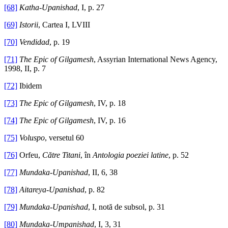
[68]
Katha-Upanishad
, I, p. 27
[69]
Istorii
, Cartea I, LVIII
[70]
Vendidad
, p. 19
[71]
The Epic of Gilgamesh
, Assyrian International News Agency,
1998, II, p. 7
[72]
Ibidem
[73]
The Epic of Gilgamesh
, IV, p. 18
[74]
The Epic of Gilgamesh
, IV, p. 16
[75]
Voluspo
, versetul 60
[76]
Orfeu,
Către Titani
, în
Antologia poeziei latine
, p. 52
[77]
Mundaka-Upanishad
, II, 6, 38
[78]
Aitareya-Upanishad
, p. 82
[79]
Mundaka-Upanishad
, I, notă de subsol, p. 31
[80]
Mundaka-Umpanishad
, I, 3, 31