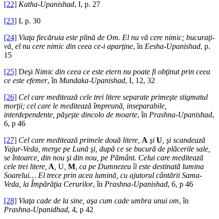
[22]
Katha-Upanishad
, I, p. 27
[23]
I, p. 30
[24]
Viaţa fiecăruia este plină de Om. El nu vă cere nimic; bucuraţi-
vă, el nu cere nimic din ceea ce-i aparţine
, în
Eesha-Upanishad
, p.
15
[25]
Deşi
Nimic din ceea ce este etern nu poate fi obţinut prin ceea
ce este efemer
, în
Mundaka-Upanishad
, I, 12, 32
[26]
Cel care meditează cele trei litere separate primeşte stigmatul
morţii; cel care le meditează împreună, inseparabile,
interdependente, păşeşte dincolo de moarte
, în
Prashna-Upanishad
,
6, p 46
[27]
Cel care meditează primele două litere,
A
şi
U
, şi scandează
Yajur-Veda, merge pe Lună şi, după ce se bucură de plăcerile sale,
se întoarce, din nou şi din nou, pe Pământ. Celui care meditează
cele trei litere,
A
,
U
,
M
, ca pe Dumnezeu îi este destinată lumina
Soarelui… El trece prin acea lumină, cu ajutorul cântării Sama-
Veda, la Împărăţia Cerurilor
, în
Prashna-Upanishad
, 6, p 46
[28]
Viaţa cade de la sine, aşa cum cade umbra unui om
, în
Prashna-Upanidhad
, 4, p 42