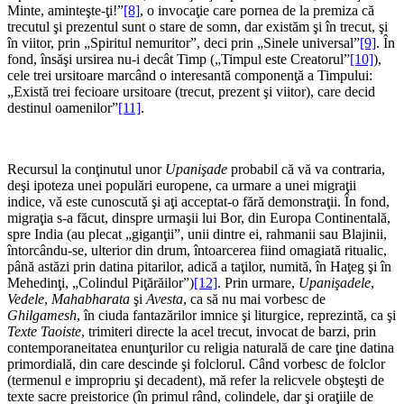
Minte, aminteşte-ţi!”
[8]
, o invocaţie care pornea de la premiza că
trecutul şi prezentul sunt o stare de somn, dar existăm şi în trecut, şi
în viitor, prin „Spiritul nemuritor”, deci prin „Sinele universal”
[9]
. În
fond, însăşi ursirea nu-i decât Timp („Timpul este Creatorul”
[10]
),
cele trei ursitoare marcând o interesantă componenţă a Timpului:
„Există trei fecioare ursitoare (trecut, prezent şi viitor), care decid
destinul oamenilor”
[11]
.
*
Recursul la conţinutul unor
Upanişade
probabil că vă va contraria,
deşi ipoteza unei populări europene, ca urmare a unei migraţii
indice, vă este cunoscută şi aţi acceptat-o fără demonstraţii. În fond,
migraţia s-a făcut, dinspre urmaşii lui Bor, din Europa Continentală,
spre India (au plecat „giganţii”, unii dintre ei, rahmanii sau Blajinii,
întorcându-se, ulterior din drum, întoarcerea fiind omagiată ritualic,
până astăzi prin datina pitarilor, adică a taţilor, numită, în Haţeg şi în
Mehedinţi, „Colindul Piţărăilor”)
[12]
. Prin urmare,
Upanişadele
,
Vedele
,
Mahabharata
şi
Avesta
, ca să nu mai vorbesc de
Ghilgamesh
, în ciuda fantazărilor imnice şi liturgice, reprezintă, ca şi
Texte Taoiste
, trimiteri directe la acel trecut, invocat de barzi, prin
contemporaneitatea enunţurilor cu religia naturală de care ţine datina
primordială, din care descinde şi folclorul. Când vorbesc de folclor
(termenul e impropriu şi decadent), mă refer la relicvele obşteşti de
texte sacre preistorice (în primul rând, colindele, dar şi oraţiile de