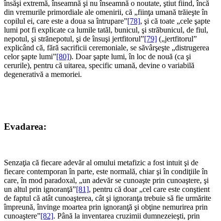
însăşi extremă, înseamnă şi nu înseamnă o noutate, ştiut fiind, încă
din vremurile primordiale ale omenirii, că „fiinţa umană trăieşte în
copilul ei, care este a doua sa întrupare”
[78]
, şi că toate „cele şapte
lumi pot fi explicate ca lumile tatăl, bunicul, şi străbunicul, de fiul,
nepotul, şi strănepotul, şi de însuşi jertfitorul”
[79]
(„jertfitorul”
explicând că, fără sacrificii ceremoniale, se săvârşeşte „distrugerea
celor şapte lumi”
[80]
). Doar şapte lumi, în loc de nouă (ca şi
cerurile), pentru că uitarea, specific umană, devine o variabilă
degenerativă a memoriei.
*
*
Evadarea:
*
Senzaţia că fiecare adevăr al omului metafizic a fost intuit şi de
fiecare contemporan în parte, este normală, chiar şi în condiţiile în
care, în mod paradoxal, „un adevăr se cunoaşte prin cunoaştere, şi
un altul prin ignoranţă”
[81]
, pentru că doar „cel care este conştient
de faptul că atât cunoaşterea, cât şi ignoranţa trebuie să fie urmărite
împreună, învinge moartea prin ignoranţă şi obţine nemurirea prin
cunoaştere”
[82]
. Până la inventarea cruzimii dumnezeieşti, prin