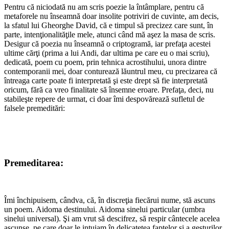
Pentru că niciodată nu am scris poezie la întâmplare, pentru că
metaforele nu înseamnă doar insolite potriviri de cuvinte, am decis,
la sfatul lui Gheorghe David, că e timpul să precizez care sunt, în
parte, intenţionalităţile mele, atunci când mă aşez la masa de scris.
Desigur că poezia nu înseamnă o criptogramă, iar prefaţa acestei
ultime cărţi (prima a lui Andi, dar ultima pe care eu o mai scriu),
dedicată, poem cu poem, prin tehnica acrostihului, unora dintre
contemporanii mei, doar conturează lăuntrul meu, cu precizarea că
întreaga carte poate fi interpretată şi este drept să fie interpretată
oricum, fără ca vreo finalitate să însemne eroare. Prefaţa, deci, nu
stabileşte repere de urmat, ci doar îmi despovărează sufletul de
falsele premeditări:
*
*
Premeditarea:
*
Îmi închipuisem, cândva, că, în discreţia fiecărui nume, stă ascuns
un poem. Aidoma destinului. Aidoma sinelui particular (umbra
sinelui universal). Şi am vrut să descifrez, să respir cântecele acelea
ascunse, pe care doar le intuiam în delicateţea faptelor şi a gesturilor