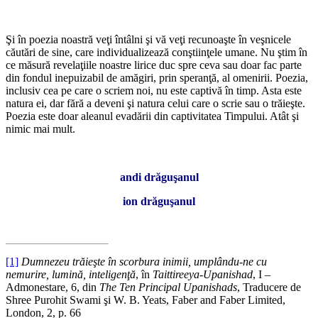
*
Şi în poezia noastră veţi întâlni şi vă veţi recunoaşte în veşnicele
căutări de sine, care individualizează conştiinţele umane. Nu ştim în
ce măsură revelaţiile noastre lirice duc spre ceva sau doar fac parte
din fondul inepuizabil de amăgiri, prin speranţă, al omenirii. Poezia,
inclusiv cea pe care o scriem noi, nu este captivă în timp. Asta este
natura ei, dar fără a deveni şi natura celui care o scrie sau o trăieşte.
Poezia este doar aleanul evadării din captivitatea Timpului. Atât şi
nimic mai mult.
*
andi drăguşanul
ion drăguşanul
*
[1]
Dumnezeu trăieşte în scorbura inimii, umplându-ne cu
nemurire, lumină, inteligenţă
, în
Taittireeya-Upanishad
, I –
Admonestare, 6, din
The Ten Principal Upanishads
, Traducere de
Shree Purohit Swami şi W. B. Yeats, Faber and Faber Limited,
London, 2, p. 66