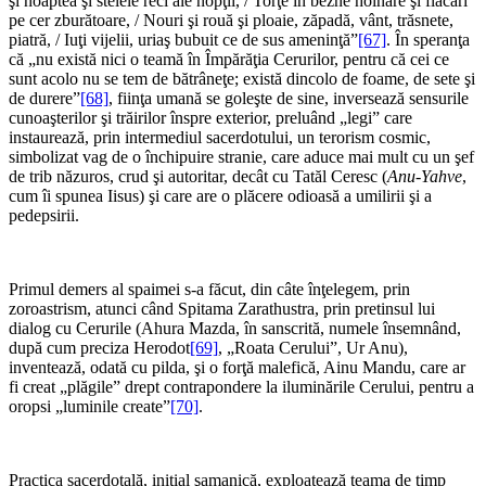
şi noaptea şi stelele reci ale nopţii, / Torţe în bezne hoinare şi flăcări
pe cer zburătoare, / Nouri şi rouă şi ploaie, zăpadă, vânt, trăsnete,
piatră, / Iuţi vijelii, uriaş bubuit ce de sus ameninţă”
[67]
. În speranţa
că „nu există nici o teamă în Împărăţia Cerurilor, pentru că cei ce
sunt acolo nu se tem de bătrâneţe; există dincolo de foame, de sete şi
de durere”
[68]
, fiinţa umană se goleşte de sine, inversează sensurile
cunoaşterilor şi trăirilor înspre exterior, preluând „legi” care
instaurează, prin intermediul sacerdotului, un terorism cosmic,
simbolizat vag de o închipuire stranie, care aduce mai mult cu un şef
de trib năzuros, crud şi autoritar, decât cu Tatăl Ceresc (
Anu-Yahve
,
cum îi spunea Iisus) şi care are o plăcere odioasă a umilirii şi a
pedepsirii.
*
Primul demers al spaimei s-a făcut, din câte înţelegem, prin
zoroastrism, atunci când Spitama Zarathustra, prin pretinsul lui
dialog cu Cerurile (Ahura Mazda, în sanscrită, numele însemnând,
după cum preciza Herodot
[69]
, „Roata Cerului”, Ur Anu),
inventează, odată cu pilda, şi o forţă malefică, Ainu Mandu, care ar
fi creat „plăgile” drept contrapondere la iluminările Cerului, pentru a
oropsi „luminile create”
[70]
.
*
Practica sacerdotală, iniţial şamanică, exploatează teama de timp