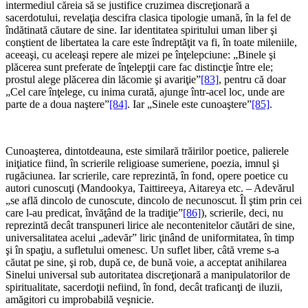
intermediul căreia să se justifice cruzimea discreţionară a
sacerdotului, revelaţia descifra clasica tipologie umană, în la fel de
îndătinată căutare de sine. Iar identitatea spiritului uman liber şi
conştient de libertatea la care este îndreptăţit va fi, în toate mileniile,
aceeaşi, cu aceleaşi repere ale mizei pe înţelepciune: „Binele şi
plăcerea sunt preferate de înţelepţii care fac distincţie între ele;
prostul alege plăcerea din lăcomie şi avariţie”
[83]
, pentru că doar
„Cel care înţelege, cu inima curată, ajunge într-acel loc, unde are
parte de a doua naştere”
[84]
. Iar „Sinele este cunoaştere”
[85]
.
*
Cunoaşterea, dintotdeauna, este similară trăirilor poetice, palierele
iniţiatice fiind, în scrierile religioase sumeriene, poezia, imnul şi
rugăciunea. Iar scrierile, care reprezintă, în fond, opere poetice cu
autori cunoscuţi (Mandookya, Taittireeya, Aitareya etc. – Adevărul
„se află dincolo de cunoscute, dincolo de necunoscut. Îl ştim prin cei
care l-au predicat, învăţând de la tradiţie”
[86]
), scrierile, deci, nu
reprezintă decât transpuneri lirice ale necontenitelor căutări de sine,
universalitatea acelui „adevăr” liric ţinând de uniformitatea, în timp
şi în spaţiu, a sufletului omenesc. Un suflet liber, câtă vreme s-a
căutat pe sine, şi rob, după ce, de bună voie, a acceptat anihilarea
Sinelui universal sub autoritatea discreţionară a manipulatorilor de
spiritualitate, sacerdoţii nefiind, în fond, decât traficanţi de iluzii,
amăgitori cu improbabilă veşnicie.