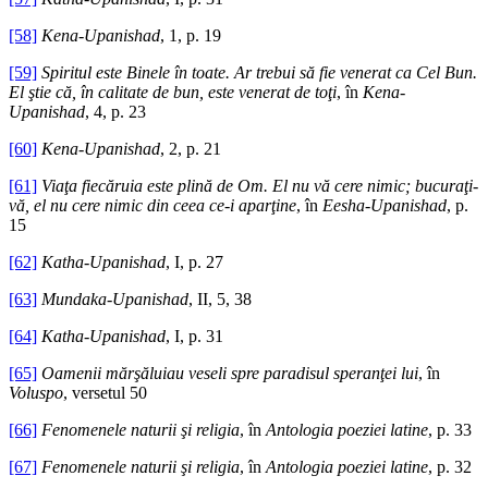
[58]
Kena-Upanishad
, 1, p. 19
[59]
Spiritul este Binele în toate. Ar trebui să fie venerat ca Cel Bun.
El ştie că, în calitate de bun, este venerat de toţi
, în
Kena-
Upanishad
, 4, p. 23
[60]
Kena-Upanishad
, 2, p. 21
[61]
Viaţa fiecăruia este plină de Om. El nu vă cere nimic; bucuraţi-
vă, el nu cere nimic din ceea ce-i aparţine
, în
Eesha-Upanishad
, p.
15
[62]
Katha-Upanishad
, I, p. 27
[63]
Mundaka-Upanishad
, II, 5, 38
[64]
Katha-Upanishad
, I, p. 31
[65]
Oamenii mărşăluiau veseli spre paradisul speranţei lui
, în
Voluspo
, versetul 50
[66]
Fenomenele naturii şi religia
, în
Antologia poeziei latine
, p. 33
[67]
Fenomenele naturii şi religia
, în
Antologia poeziei latine
, p. 32