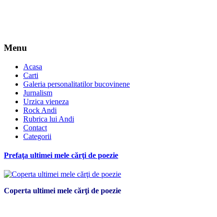
Menu
Acasa
Carti
Galeria personalitatilor bucovinene
Jurnalism
Urzica vieneza
Rock Andi
Rubrica lui Andi
Contact
Categorii
Prefaţa ultimei mele cărţi de poezie
Coperta ultimei mele cărţi de poezie
*