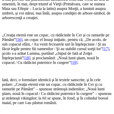
omenirii, în mai, drept triumf al Vieţii (Primăvara, care se numea
Maia sau Eftepir – Lucia la latini) asupra Morţii, a luminii asupra
umbrei, şi voi stărui, mai întâi, asupra condiţiei de arbore-simbol, de
arborescenţă a creaţiei.
*
„Creaţia eternă este un copac, cu rădăcinile în Cer şi cu ramurile pe
Pământ”
[16]
, un copac el însuşi iniţiatic, pentru că, „De acolo, de
sub copacul sfânt, / Au venit fecioarele tari în înţelepciune / Şi au
făcut legile pentru fiii oamenilor / Şi au stabilit cursul sorţii lor”
[17]
,
acolo s-a arătat Lumina, purtând „chipul de fată al Zeiţei
Înţelepciunii”
[18]
, şi proclamând: „Nouă lumi ştiam, nouă în
copacul / Cu rădăcini puternice în curgere”
[19]
.
*
Iată, deci, o formulare identică şi în textele sanscrite, şi în cele
polare: „Creaţia eternă este un copac, cu rădăcinile în Cer şi cu
ramurile pe Pământ” – spuneau strămoşii indienilor; „Nouă lumi
ştiam, nouă în copacul / Cu rădăcini puternice în curgere” – spuneau
şi strămoşii vikingilor; la fel se spune, în fond, şi în colindul boreal
maial, pe care l-au păstrat românii.
*