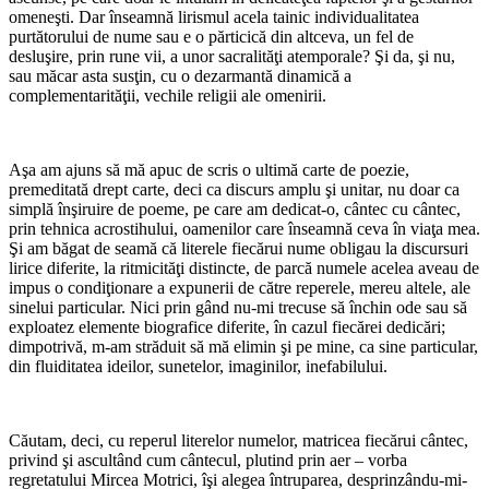
omeneşti. Dar înseamnă lirismul acela tainic individualitatea
purtătorului de nume sau e o părticică din altceva, un fel de
desluşire, prin rune vii, a unor sacralităţi atemporale? Şi da, şi nu,
sau măcar asta susţin, cu o dezarmantă dinamică a
complementarităţii, vechile religii ale omenirii.
*
Aşa am ajuns să mă apuc de scris o ultimă carte de poezie,
premeditată drept carte, deci ca discurs amplu şi unitar, nu doar ca
simplă înşiruire de poeme, pe care am dedicat-o, cântec cu cântec,
prin tehnica acrostihului, oamenilor care înseamnă ceva în viaţa mea.
Şi am băgat de seamă că literele fiecărui nume obligau la discursuri
lirice diferite, la ritmicităţi distincte, de parcă numele acelea aveau de
impus o condiţionare a expunerii de către reperele, mereu altele, ale
sinelui particular. Nici prin gând nu-mi trecuse să închin ode sau să
exploatez elemente biografice diferite, în cazul fiecărei dedicări;
dimpotrivă, m-am străduit să mă elimin şi pe mine, ca sine particular,
din fluiditatea ideilor, sunetelor, imaginilor, inefabilului.
*
Căutam, deci, cu reperul literelor numelor, matricea fiecărui cântec,
privind şi ascultând cum cântecul, plutind prin aer – vorba
regretatului Mircea Motrici, îşi alegea întruparea, desprinzându-mi-