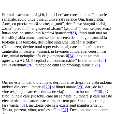
*
Formula sacramentală „Oi, Leu-i Ler” are corespondent în textele
sanscrite, acolo unde Sinelui universal i se zice Om, transcripţia
Aum, cu precizarea că se citeşte „unit”, deci într-o singură silabă,
„oam”, precum în englezescul „foam” („spumă”), cum se precizează
într-o notă de subsol din
Katha-Upanishad
[23]
, fiind mult mai rar
folosită şi abia atunci când se face trecerea de la religia naturală la
teologie şi la teozofie, deci când sintagma „stăpân al zeilor”
(Dumnezeu) devine noul reper existenţial, care spulberă memoria
„iniţierilor în peşteră” (inimă), în favoarea „împărăţiei cereşti”, iar
Om, iniţial neimplicat în viaţa omenească
[24]
, devine tot mai
agresiv, ca AUM, începând cu „condamnările” la efemeritate
[25]
sau la eternitate
[26]
, funcţie de cum i se pronunţă numele
[27]
.
*
Om nu este, iniţial, o divinitate, deşi din el se desprinde viaţa aidoma
umbrei din corpul material
[28]
al fiinţei umane
[29]
, dar „de la el
vine respiraţia, care este durata de viaţă a tuturor lucrurilor”
[30]
, Om
fiind „Sinele care ştie totul, care nu se naşte, nu moare şi care nu este
efectul nici unei cauze; este etern, existent prin Sine, nepieritor şi
fără vârstă”
[31]
, iar „toate cele câte există sunt manifestările lui.
Trecut, prezent, viitor, totul este Om”
[32]
. Deci, un sinonim pentru