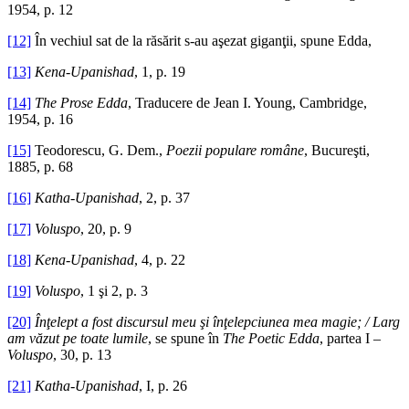
1954, p. 12
[12]
În vechiul sat de la răsărit s-au aşezat giganţii, spune Edda,
[13]
Kena-Upanishad
, 1, p. 19
[14]
The Prose Edda
, Traducere de Jean I. Young, Cambridge,
1954, p. 16
[15]
Teodorescu, G. Dem.,
Poezii populare române
, Bucureşti,
1885, p. 68
[16]
Katha-Upanishad
, 2, p. 37
[17]
Voluspo
, 20, p. 9
[18]
Kena-Upanishad
, 4, p. 22
[19]
Voluspo
, 1 şi 2, p. 3
[20]
Înţelept a fost discursul meu şi înţelepciunea mea magie; / Larg
am văzut pe toate lumile
, se spune în
The Poetic Edda
, partea I –
Voluspo
, 30, p. 13
[21]
Katha-Upanishad
, I, p. 26