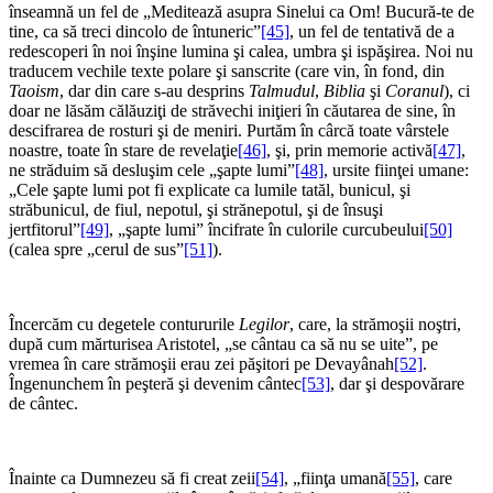
înseamnă un fel de „Meditează asupra Sinelui ca Om! Bucură-te de
tine, ca să treci dincolo de întuneric”
[45]
, un fel de tentativă de a
redescoperi în noi înşine lumina şi calea, umbra şi ispăşirea. Noi nu
traducem vechile texte polare şi sanscrite (care vin, în fond, din
Taoism
, dar din care s-au desprins
Talmudul
,
Biblia
şi
Coranul
), ci
doar ne lăsăm călăuziţi de străvechi iniţieri în căutarea de sine, în
descifrarea de rosturi şi de meniri. Purtăm în cârcă toate vârstele
noastre, toate în stare de revelaţie
[46]
, şi, prin memorie activă
[47]
,
ne străduim să desluşim cele „şapte lumi”
[48]
, ursite fiinţei umane:
„Cele şapte lumi pot fi explicate ca lumile tatăl, bunicul, şi
străbunicul, de fiul, nepotul, şi strănepotul, şi de însuşi
jertfitorul”
[49]
, „şapte lumi” încifrate în culorile curcubeului
[50]
(calea spre „cerul de sus”
[51]
).
*
Încercăm cu degetele contururile
Legilor
, care, la strămoşii noştri,
după cum mărturisea Aristotel, „se cântau ca să nu se uite”, pe
vremea în care strămoşii erau zei păşitori pe Devayânah
[52]
.
Îngenunchem în peşteră şi devenim cântec
[53]
, dar şi despovărare
de cântec.
*
Înainte ca Dumnezeu să fi creat zeii
[54]
, „fiinţa umană
[55]
, care