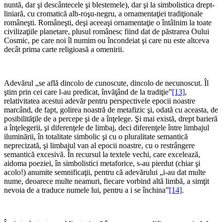
nuntă, dar şi descântecele şi blestemele), dar şi la simbolistica drept-
liniară, cu cromatică alb-roşu-negru, a ornamentaţiei tradiţionale
româneşti. Româneşti, deşi aceeaşi ornamentaţie o întâlnim la toate
civilizaţiile planetare, plusul românesc fiind dat de păstrarea Oului
Cosmic, pe care noi îl numim ou încondeiat şi care nu este altceva
decât prima carte religioasă a omenirii.
*
Adevărul „se află dincolo de cunoscute, dincolo de necunoscut. Îl
ştim prin cei care l-au predicat, învăţând de la tradiţie”
[13]
,
relativitatea acestui adevăr pentru perspectivele epocii noastre
marcând, de fapt, golirea noastră de metafizic şi, odată cu aceasta, de
posibilităţile de a percepe şi de a înţelege. Şi mai există, drept barieră
a înţelegerii, şi diferenţele de limbaj, deci diferenţele între limbajul
iluminării, în totalitate simbolic şi cu o pluralitate semantică
neprecizată, şi limbajul van al epocii noastre, cu o restrângere
semantică excesivă. În recursul la textele vechi, care excelează,
aidoma poeziei, în simbolistici metaforice, s-au pierdut (chiar şi
acolo!) anumite semnificaţii, pentru că adevărului „i-au dat multe
nume, deoarece multe neamuri, fiecare vorbind altă limbă, a simţit
nevoia de a traduce numele lui, pentru a i se închina”
[14]
.
*