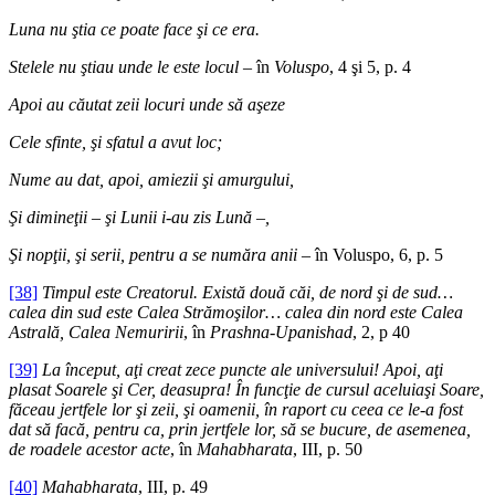
Luna nu ştia ce poate face şi ce era.
Stelele nu ştiau unde le este locul
– în
Voluspo
, 4 şi 5, p. 4
Apoi au căutat zeii locuri unde să aşeze
Cele sfinte, şi sfatul a avut loc;
Nume au dat, apoi, amiezii şi amurgului,
Şi dimineţii – şi Lunii i-au zis Lună –,
Şi nopţii, şi serii, pentru a se număra anii
– în Voluspo, 6, p. 5
[38]
Timpul este Creatorul. Există două căi, de nord şi de sud…
calea din sud este Calea Strămoşilor… calea din nord este Calea
Astrală, Calea Nemuririi
, în
Prashna-Upanishad
, 2, p 40
[39]
La început, aţi creat zece puncte ale universului! Apoi, aţi
plasat Soarele şi Cer, deasupra! În funcţie de cursul aceluiaşi Soare,
făceau jertfele lor şi zeii, şi oamenii, în raport cu ceea ce le-a fost
dat să facă, pentru ca, prin jertfele lor, să se bucure, de asemenea,
de roadele acestor acte
, în
Mahabharata
, III, p. 50
[40]
Mahabharata
, III, p. 49