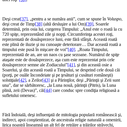
*
Deşi creat
[37]
, „pentru a se număra anii”, cum se spune în
Voluspo
,
deşi creat de Timp
[38]
(altă desluşire a lui Om)
[39]
, Soarele
determină, prin osia lui, curgerea Timpului: „Anul este o roată la cu
720 spiţe, reprezentând zile şi nopţi. Circumferinţa acestei roţi,
reprezentată de douăsprezece luni, este fără sfârşit. Această roată
este plină de iluzie şi nu cunoaşte deteriorare… Dar această roată a
timpului este pusă în mişcare de voi”
[40]
. „Roata Timpului,
reprezentată de an, are un naos cu şase sezoane. Numărul de spiţe
ataşate este de douăsprezece, aşa cum este reprezentat prin cele
douăsprezece semne ale Zodiacului”
[41]
, şi din această osie a
Soarelui, şi din această roată a Timpului, se desprind cele două căi
(porţi, pe ouăle încondeiate şi pe ţesături şi cusături româneşti)
solstiţiale
[42]
, a Zeilor
[43]
şi a Părinţilor, deşi „Părinţii şi Zeii sunt
una”, dar se sărbătoresc, „la Luna nouă, părinţii (Pitris), la Luna
plină, zeii (Devas)”, căi
[44]
care conduc spre condiţia religioasă a
sufletului omenesc.
*
Fără îndoială, deşi influenţată de mitologia populară românească şi,
indirect, apoi conştientizat, de ancestrala religie naturală a omenirii,
lirica noastră înseamnă un alt fel de retrăire a trăirilor străvechi,