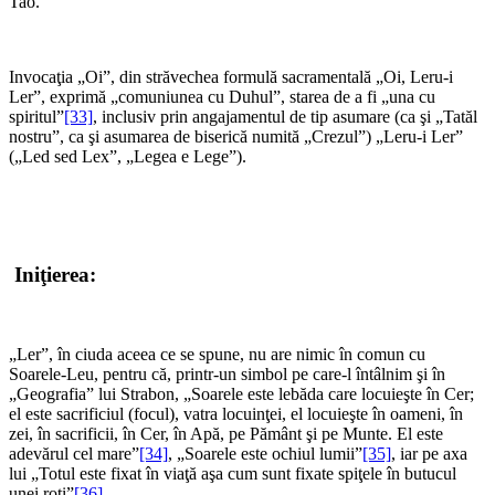
Tao.
*
Invocaţia „Oi”, din străvechea formulă sacramentală „Oi, Leru-i
Ler”, exprimă „comuniunea cu Duhul”, starea de a fi „una cu
spiritul”
[33]
, inclusiv prin angajamentul de tip asumare (ca şi „Tatăl
nostru”, ca şi asumarea de biserică numită „Crezul”) „Leru-i Ler”
(„Led sed Lex”, „Legea e Lege”).
*
*
Iniţierea:
*
„Ler”, în ciuda aceea ce se spune, nu are nimic în comun cu
Soarele-Leu, pentru că, printr-un simbol pe care-l întâlnim şi în
„Geografia” lui Strabon, „Soarele este lebăda care locuieşte în Cer;
el este sacrificiul (focul), vatra locuinţei, el locuieşte în oameni, în
zei, în sacrificii, în Cer, în Apă, pe Pământ şi pe Munte. El este
adevărul cel mare”
[34]
, „Soarele este ochiul lumii”
[35]
, iar pe axa
lui „Totul este fixat în viaţă aşa cum sunt fixate spiţele în butucul
unei roţi”
[36]
.