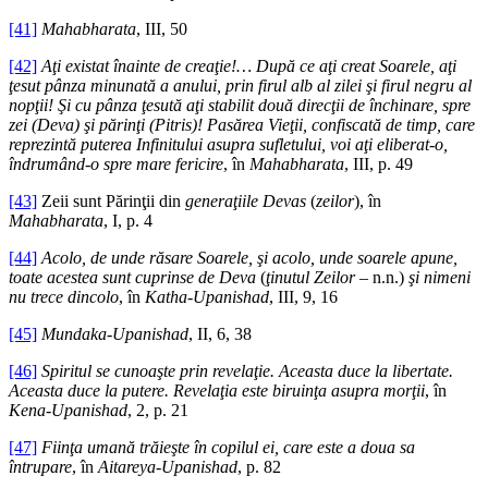
[41]
Mahabharata
, III, 50
[42]
Aţi existat înainte de creaţie!… După ce aţi creat Soarele, aţi
ţesut pânza minunată a anului, prin firul alb al zilei şi firul negru al
nopţii! Şi cu pânza ţesută aţi stabilit două direcţii de închinare, spre
zei (Deva) şi părinţi (Pitris)! Pasărea Vieţii, confiscată de timp, care
reprezintă puterea Infinitului asupra sufletului, voi aţi eliberat-o,
îndrumând-o spre mare fericire
, în
Mahabharata
, III, p. 49
[43]
Zeii sunt Părinţii din
generaţiile Devas
(
zeilor
), în
Mahabharata
, I, p. 4
[44]
Acolo, de unde răsare Soarele, şi acolo, unde soarele apune,
toate acestea sunt cuprinse de Deva
(
ţinutul Zeilor
– n.n.)
şi nimeni
nu trece dincolo
, în
Katha-Upanishad
, III, 9, 16
[45]
Mundaka-Upanishad
, II, 6, 38
[46]
Spiritul se cunoaşte prin revelaţie. Aceasta duce la libertate.
Aceasta duce la putere. Revelaţia este biruinţa asupra morţii
, în
Kena-Upanishad
, 2, p. 21
[47]
Fiinţa umană trăieşte în copilul ei, care este a doua sa
întrupare
, în
Aitareya-Upanishad
, p. 82