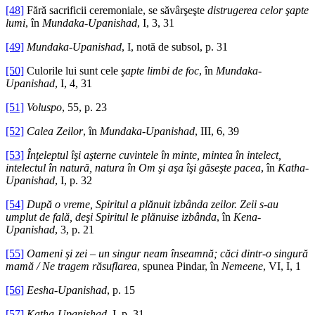
[48]
Fără sacrificii ceremoniale, se săvârşeşte
distrugerea celor şapte
lumi
, în
Mundaka-Upanishad
, I, 3, 31
[49]
Mundaka-Upanishad
, I, notă de subsol, p. 31
[50]
Culorile lui sunt cele
şapte limbi de foc
, în
Mundaka-
Upanishad
, I, 4, 31
[51]
Voluspo
, 55, p. 23
[52]
Calea Zeilor
, în
Mundaka-Upanishad
, III, 6, 39
[53]
Înţeleptul îşi aşterne cuvintele în minte, mintea în intelect,
intelectul în natură, natura în Om şi aşa îşi găseşte pacea
, în
Katha-
Upanishad
, I, p. 32
[54]
După o vreme, Spiritul a plănuit izbânda zeilor. Zeii s-au
umplut de fală, deşi Spiritul le plănuise izbânda
, în
Kena-
Upanishad
, 3, p. 21
[55]
Oameni şi zei – un singur neam înseamnă; căci dintr-o singură
mamă / Ne tragem răsuflarea
, spunea Pindar, în
Nemeene
, VI, I, 1
[56]
Eesha-Upanishad
, p. 15
[57]
Katha-Upanishad
, I, p. 31