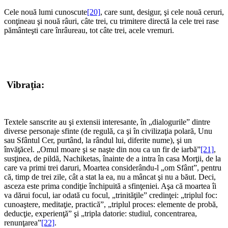
Cele nouă lumi cunoscute
[20]
, care sunt, desigur, şi cele nouă ceruri,
conţineau şi nouă râuri, câte trei, cu trimitere directă la cele trei rase
pământeşti care înrâureau, tot câte trei, acele vremuri.
*
*
Vibraţia:
*
Textele sanscrite au şi extensii interesante, în „dialogurile” dintre
diverse personaje sfinte (de regulă, ca şi în civilizaţia polară, Unu
sau Sfântul Cer, purtând, la rândul lui, diferite nume), şi un
învăţăcel. „Omul moare şi se naşte din nou ca un fir de iarbă”
[21]
,
susţinea, de pildă, Nachiketas, înainte de a intra în casa Morţii, de la
care va primi trei daruri, Moartea considerându-l „om Sfânt”, pentru
că, timp de trei zile, cât a stat la ea, nu a mâncat şi nu a băut. Deci,
asceza este prima condiţie închipuită a sfinţeniei. Aşa că moartea îi
va dărui focul, iar odată cu focul, „trinităţile” credinţei: „triplul foc:
cunoaştere, meditaţie, practică”, „triplul proces: elemente de probă,
deducţie, experienţă” şi „tripla datorie: studiul, concentrarea,
renunţarea”
[22]
.