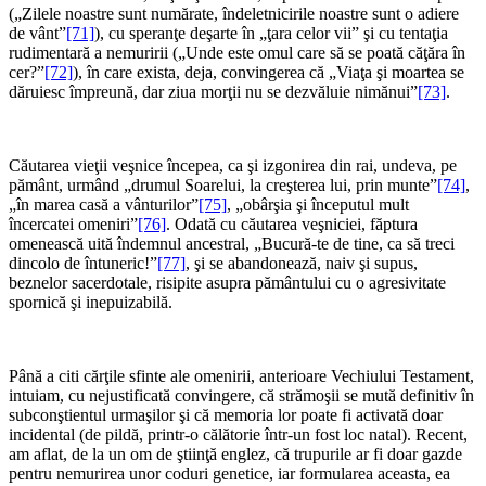
(„Zilele noastre sunt numărate, îndeletnicirile noastre sunt o adiere
de vânt”
[71]
), cu speranţe deşarte în „ţara celor vii” şi cu tentaţia
rudimentară a nemuririi („Unde este omul care să se poată căţăra în
cer?”
[72]
), în care exista, deja, convingerea că „Viaţa şi moartea se
dăruiesc împreună, dar ziua morţii nu se dezvăluie nimănui”
[73]
.
*
Căutarea vieţii veşnice începea, ca şi izgonirea din rai, undeva, pe
pământ, urmând „drumul Soarelui, la creşterea lui, prin munte”
[74]
,
„în marea casă a vânturilor”
[75]
, „obârşia şi începutul mult
încercatei omeniri”
[76]
. Odată cu căutarea veşniciei, făptura
omenească uită îndemnul ancestral, „Bucură-te de tine, ca să treci
dincolo de întuneric!”
[77]
, şi se abandonează, naiv şi supus,
beznelor sacerdotale, risipite asupra pământului cu o agresivitate
spornică şi inepuizabilă.
*
Până a citi cărţile sfinte ale omenirii, anterioare Vechiului Testament,
intuiam, cu nejustificată convingere, că strămoşii se mută definitiv în
subconştientul urmaşilor şi că memoria lor poate fi activată doar
incidental (de pildă, printr-o călătorie într-un fost loc natal). Recent,
am aflat, de la un om de ştiinţă englez, că trupurile ar fi doar gazde
pentru nemurirea unor coduri genetice, iar formularea aceasta, ea