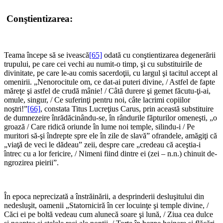
Conştientizarea:
*
Teama începe să se ivească
[65]
odată cu conştientizarea degenerării
trupului, pe care cei vechi au numit-o timp, şi cu substituirile de
divinitate, pe care le-au comis sacerdoţii, cu largul şi tacitul accept al
omenirii. „Nenorocitule om, ce dat-ai puteri divine, / Astfel de fapte
măreţe şi astfel de crudă mânie! / Câtă durere şi gemet făcutu-ţi-ai,
omule, singur, / Ce suferinţi pentru noi, câte lacrimi copiilor
noştri!”
[66]
, constata Titus Lucreţius Carus, prin această substituire
de dumnezeire înrădăcinându-se, în rândurile făpturilor omeneşti, „o
groază / Care ridică oriunde în lume noi temple, silindu-i / Pe
muritori să-şi îndrepte spre ele în zile de slavă” ofrandele, amăgiţi că
„viaţă de veci le dădeau” zeii, despre care „credeau că aceştia-i
întrec cu a lor fericire, / Nimeni fiind dintre ei (zei – n.n.) chinuit de-
ngrozirea pieirii”.
*
În epoca neprecizată a înstrăinării, a desprinderii desluşitului din
nedesluşit, oamenii „Statorniciră în cer locuinţe şi temple divine, /
Căci ei pe boltă vedeau cum alunecă soare şi lună, / Ziua cea dulce