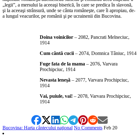
„legii”, a mersului la aceeaşi biserică, în care se predica în slavonă,
şi la aceeaşi strânsură, unde se cânta româneşte, care îi apropiau, de-
a lungul veacurilor, pe românii şi pe ucrainenii din Bucovina.
*
Doina voinicilor
– 2082, Pancrati Melneciuc,
1914
Cum cântă cucii
– 2074, Domnica Tâniuc, 1914
Fuge fata de la mama
– 2076, Varvara
Prochipciuc, 1914
Nevasta leneşă
– 2077, Varvara Prochipciuc,
1914
Vai, puiule, vai!
– 2078, Varvara Prochipciuc,
1914
Bucovina: Harta cântecului naţional
No Comments
Feb
20