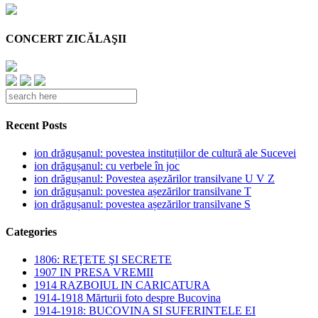
CONCERT ZICĂLAŞII
Recent Posts
ion drăgușanul: povestea instituțiilor de cultură ale Sucevei
ion drăgușanul: cu verbele în joc
ion drăgușanul: Povestea așezărilor transilvane U V Z
ion drăgușanul: povestea așezărilor transilvane T
ion drăgușanul: povestea așezărilor transilvane S
Categories
1806: REŢETE ŞI SECRETE
1907 IN PRESA VREMII
1914 RAZBOIUL IN CARICATURA
1914-1918 Mărturii foto despre Bucovina
1914-1918: BUCOVINA SI SUFERINTELE EI