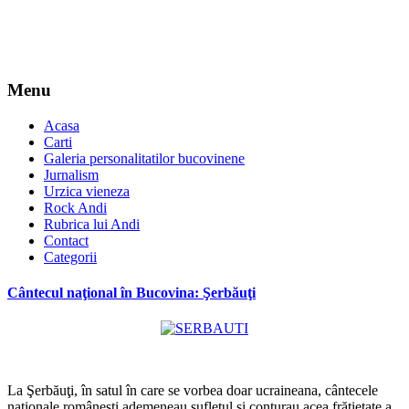
Menu
Acasa
Carti
Galeria personalitatilor bucovinene
Jurnalism
Urzica vieneza
Rock Andi
Rubrica lui Andi
Contact
Categorii
Cântecul naţional în Bucovina: Şerbăuţi
*
La Şerbăuţi, în satul în care se vorbea doar ucraineana, cântecele
naţionale româneşti ademeneau sufletul şi conturau acea frăţietate a