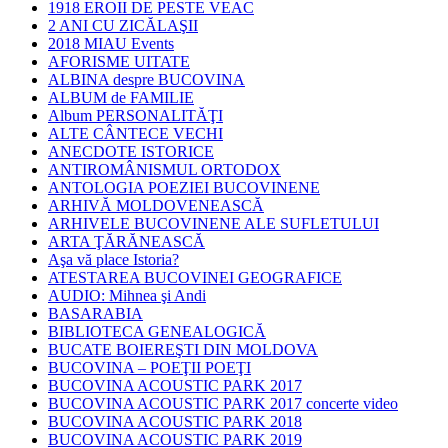
1918 EROII DE PESTE VEAC
2 ANI CU ZICĂLAŞII
2018 MIAU Events
AFORISME UITATE
ALBINA despre BUCOVINA
ALBUM de FAMILIE
Album PERSONALITĂŢI
ALTE CÂNTECE VECHI
ANECDOTE ISTORICE
ANTIROMÂNISMUL ORTODOX
ANTOLOGIA POEZIEI BUCOVINENE
ARHIVĂ MOLDOVENEASCĂ
ARHIVELE BUCOVINENE ALE SUFLETULUI
ARTA ŢĂRĂNEASCĂ
Aşa vă place Istoria?
ATESTAREA BUCOVINEI GEOGRAFICE
AUDIO: Mihnea şi Andi
BASARABIA
BIBLIOTECA GENEALOGICĂ
BUCATE BOIEREŞTI DIN MOLDOVA
BUCOVINA – POEŢII POEŢI
BUCOVINA ACOUSTIC PARK 2017
BUCOVINA ACOUSTIC PARK 2017 concerte video
BUCOVINA ACOUSTIC PARK 2018
BUCOVINA ACOUSTIC PARK 2019