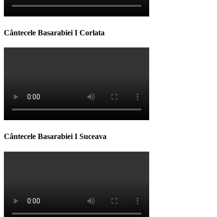
Cântecele Basarabiei I Corlata
Cântecele Basarabiei I Suceava