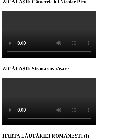
ZICĂLAŞII: Cântecele lui Nicolae Picu
ZICĂLAŞII: Steaua sus răsare
HARTA LĂUTĂRIEI ROMÂNEŞTI (I)