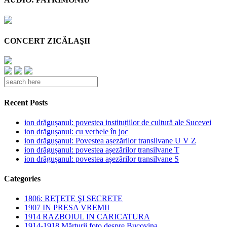
CONCERT ZICĂLAŞII
Recent Posts
ion drăgușanul: povestea instituțiilor de cultură ale Sucevei
ion drăgușanul: cu verbele în joc
ion drăgușanul: Povestea așezărilor transilvane U V Z
ion drăgușanul: povestea așezărilor transilvane T
ion drăgușanul: povestea așezărilor transilvane S
Categories
1806: REŢETE ŞI SECRETE
1907 IN PRESA VREMII
1914 RAZBOIUL IN CARICATURA
1914-1918 Mărturii foto despre Bucovina