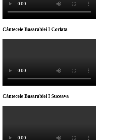
Cântecele Basarabiei I Corlata
Cântecele Basarabiei I Suceava