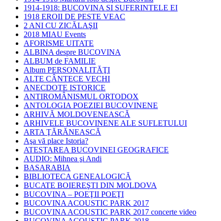
1914-1918: BUCOVINA SI SUFERINTELE EI
1918 EROII DE PESTE VEAC
2 ANI CU ZICĂLAŞII
2018 MIAU Events
AFORISME UITATE
ALBINA despre BUCOVINA
ALBUM de FAMILIE
Album PERSONALITĂŢI
ALTE CÂNTECE VECHI
ANECDOTE ISTORICE
ANTIROMÂNISMUL ORTODOX
ANTOLOGIA POEZIEI BUCOVINENE
ARHIVĂ MOLDOVENEASCĂ
ARHIVELE BUCOVINENE ALE SUFLETULUI
ARTA ŢĂRĂNEASCĂ
Aşa vă place Istoria?
ATESTAREA BUCOVINEI GEOGRAFICE
AUDIO: Mihnea şi Andi
BASARABIA
BIBLIOTECA GENEALOGICĂ
BUCATE BOIEREŞTI DIN MOLDOVA
BUCOVINA – POEŢII POEŢI
BUCOVINA ACOUSTIC PARK 2017
BUCOVINA ACOUSTIC PARK 2017 concerte video
BUCOVINA ACOUSTIC PARK 2018