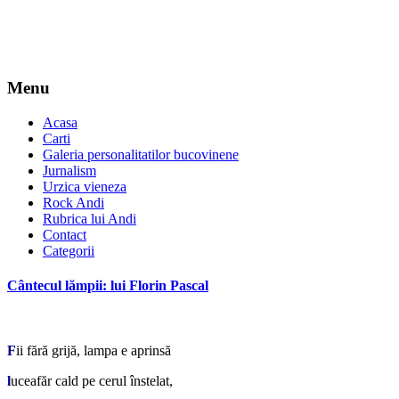
Menu
Acasa
Carti
Galeria personalitatilor bucovinene
Jurnalism
Urzica vieneza
Rock Andi
Rubrica lui Andi
Contact
Categorii
Cântecul lămpii: lui Florin Pascal
*
F
ii fără grijă, lampa e aprinsă
l
uceafăr cald pe cerul înstelat,