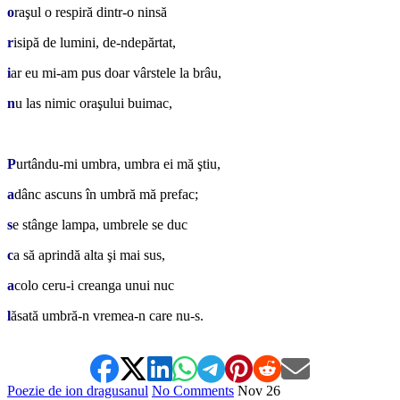
o
raşul o respiră dintr-o ninsă
r
isipă de lumini, de-ndepărtat,
i
ar eu mi-am pus doar vârstele la brâu,
n
u las nimic oraşului buimac,
*
P
urtându-mi umbra, umbra ei mă ştiu,
a
dânc ascuns în umbră mă prefac;
s
e stânge lampa, umbrele se duc
c
a să aprindă alta şi mai sus,
a
colo ceru-i creanga unui nuc
l
ăsată umbră-n vremea-n care nu-s.
Poezie de ion dragusanul
No Comments
Nov
26