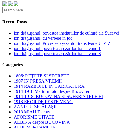
Recent Posts
ion drăgușanul: povestea instituțiilor de cultură ale Sucevei
ion drăgușanul: cu verbele în joc
ion drăgușanul: Povestea așezărilor transilvane U V Z
ion drăgușanul: povestea așezărilor transilvane T
ion drăgușanul: povestea așezărilor transilvane S
Categories
1806: REŢETE ŞI SECRETE
1907 IN PRESA VREMII
1914 RAZBOIUL IN CARICATURA
1914-1918 Mărturii foto despre Bucovina
1914-1918: BUCOVINA SI SUFERINTELE EI
1918 EROII DE PESTE VEAC
2 ANI CU ZICĂLAŞII
2018 MIAU Events
AFORISME UITATE
ALBINA despre BUCOVINA
ALBUM de FAMILIE