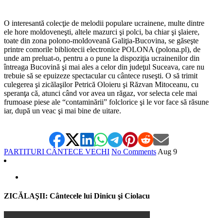
O interesantă colecţie de melodii populare ucrainene, multe dintre
ele hore moldoveneşti, altele mazurci şi polci, ba chiar şi şlaiere,
toate din zona polono-moldoveană Galiţia-Bucovina, se găseşte
printre comorile bibliotecii electronice POLONA (polona.pl), de
unde am preluat-o, pentru a o pune la dispoziţia ucrainenilor din
întreaga Bucovină şi mai ales a celor din judeţul Suceava, care nu
trebuie să se epuizeze spectacular cu cântece ruseşti. O să trimit
culegerea şi zicălaşilor Petrică Oloieru şi Răzvan Mitoceanu, cu
speranţa că, atunci când vor avea un răgaz, vor selecta cele mai
frumoase piese ale “contaminării” folclorice şi le vor face să răsune
iar, după un veac şi mai bine de uitare.
PARTITURI CÂNTECE VECHI
No Comments
Aug
9
ZICĂLAŞII: Cântecele lui Dinicu şi Ciolacu