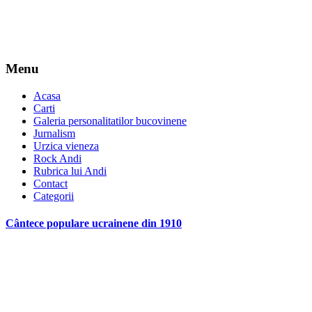
Menu
Acasa
Carti
Galeria personalitatilor bucovinene
Jurnalism
Urzica vieneza
Rock Andi
Rubrica lui Andi
Contact
Categorii
Cântece populare ucrainene din 1910