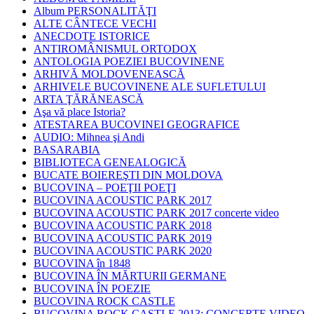
Album PERSONALITĂŢI
ALTE CÂNTECE VECHI
ANECDOTE ISTORICE
ANTIROMÂNISMUL ORTODOX
ANTOLOGIA POEZIEI BUCOVINENE
ARHIVĂ MOLDOVENEASCĂ
ARHIVELE BUCOVINENE ALE SUFLETULUI
ARTA ŢĂRĂNEASCĂ
Aşa vă place Istoria?
ATESTAREA BUCOVINEI GEOGRAFICE
AUDIO: Mihnea şi Andi
BASARABIA
BIBLIOTECA GENEALOGICĂ
BUCATE BOIEREŞTI DIN MOLDOVA
BUCOVINA – POEŢII POEŢI
BUCOVINA ACOUSTIC PARK 2017
BUCOVINA ACOUSTIC PARK 2017 concerte video
BUCOVINA ACOUSTIC PARK 2018
BUCOVINA ACOUSTIC PARK 2019
BUCOVINA ACOUSTIC PARK 2020
BUCOVINA în 1848
BUCOVINA ÎN MĂRTURII GERMANE
BUCOVINA ÎN POEZIE
BUCOVINA ROCK CASTLE
BUCOVINA ROCK CASTLE 2013: CONCERTE VIDEO