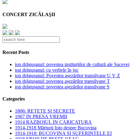
CONCERT ZICĂLAŞII
Recent Posts
ion drăgușanul: povestea instituțiilor de cultură ale Sucevei
ion drăgușanul: cu verbele în joc
ion drăgușanul: Povestea așezărilor transilvane U V Z
ion drăgușanul: povestea așezărilor transilvane T
ion drăgușanul: povestea așezărilor transilvane S
Categories
1806: REŢETE ŞI SECRETE
1907 IN PRESA VREMII
1914 RAZBOIUL IN CARICATURA
1914-1918 Mărturii foto despre Bucovina
1914-1918: BUCOVINA SI SUFERINTELE EI
1918 EROII DE PESTE VEAC