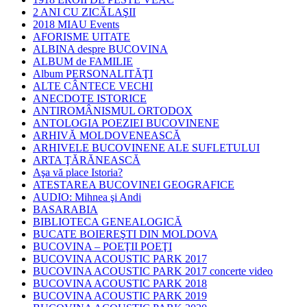
2 ANI CU ZICĂLAŞII
2018 MIAU Events
AFORISME UITATE
ALBINA despre BUCOVINA
ALBUM de FAMILIE
Album PERSONALITĂŢI
ALTE CÂNTECE VECHI
ANECDOTE ISTORICE
ANTIROMÂNISMUL ORTODOX
ANTOLOGIA POEZIEI BUCOVINENE
ARHIVĂ MOLDOVENEASCĂ
ARHIVELE BUCOVINENE ALE SUFLETULUI
ARTA ŢĂRĂNEASCĂ
Aşa vă place Istoria?
ATESTAREA BUCOVINEI GEOGRAFICE
AUDIO: Mihnea şi Andi
BASARABIA
BIBLIOTECA GENEALOGICĂ
BUCATE BOIEREŞTI DIN MOLDOVA
BUCOVINA – POEŢII POEŢI
BUCOVINA ACOUSTIC PARK 2017
BUCOVINA ACOUSTIC PARK 2017 concerte video
BUCOVINA ACOUSTIC PARK 2018
BUCOVINA ACOUSTIC PARK 2019