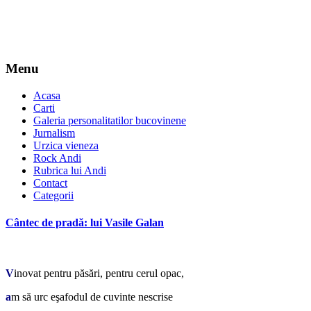
Menu
Acasa
Carti
Galeria personalitatilor bucovinene
Jurnalism
Urzica vieneza
Rock Andi
Rubrica lui Andi
Contact
Categorii
Cântec de pradă: lui Vasile Galan
*
V
inovat pentru păsări, pentru cerul opac,
a
m să urc eşafodul de cuvinte nescrise