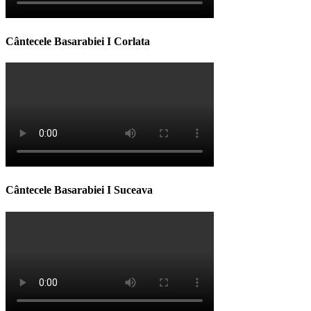
Cântecele Basarabiei I Corlata
Cântecele Basarabiei I Suceava