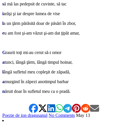
s
ă mă las pedepsit de cuvinte, să tac
i
arăşi şi iar despre lumea de vise
l
a un ţărm părăsită doar de păsări în zbor,
e
u am fost şi-am văzut şi-am dat ţipăt amar,
*
G
raurii toţi mi-au cerut să-i omor
a
tunci, lângă ţărm, lângă timpul hoinar,
l
ângă sufletul meu copleşit de zăpadă,
a
murgind în zăpezi anotimpul barbar
n
ăruit doar în sufletul meu ca o pradă.
Poezie de ion dragusanul
No Comments
May
13