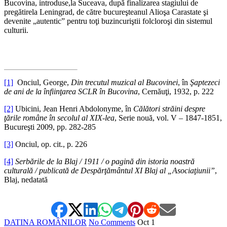
Bucovina, introduse,la Suceava, după finalizarea stagiului de
pregătirela Leningrad, de către bucureşteanul Alioşa Carastate şi
devenite „autentic” pentru toţi buzincuriştii folcloroşi din sistemul
culturii.
*
[1]
Onciul, George,
Din trecutul muzical al Bucovinei
, în
Şaptezeci
de ani de la înfiinţarea SCLR în Bucovina
, Cernăuţi, 1932, p. 222
[2]
Ubicini, Jean Henri Abdolonyme, în
Călători străini despre
ţările române în secolul al XIX-lea
, Serie nouă, vol. V – 1847-1851,
Bucureşti 2009, pp. 282-285
[3]
Onciul, op. cit., p. 226
[4]
Serbările de la Blaj / 1911 / o pagină din istoria noastră
culturală / publicată de Despărţământul XI Blaj al „Asociaţiunii”
,
Blaj, nedatată
DATINA ROMÂNILOR
No Comments
Oct
1