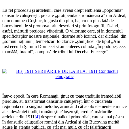
*
La fel procedau şi ardelenii, care aveau drept emblemă „poporană”
dansurile căluşereşti, pe care „protipendada românească” din Ardeal,
cum o numea Coşbuc, le gusta din plin, ba, cu un plus faţă de
bucovineni, le şi promova prin descrieri şi prin fotografii, lăsând,
astfel, mărturii preţioase viitorimii. O viitorime care, şi în domeniul
specificităţilor noastre naţionale, doarme sub lozinci, dar dictând, din
„somnul raţiunii”, tembelizări folclorice „ştiinţifice” de tipul „Am
fost eeeu la Şaruuu Dorneeei şi am culeees colinda „Împodobeşteee,
mamăăă, bradul”, compusă de tribul lui Decebal Fueeego”.
*
*
Într-o epocă, în care Romanaţii, ţinut cu toate tradiţiile iremediabil
pierdute, au transformat dansurile căluşereşti într-o circăreală
regională cu o singură melodie, aruncând cât acolo elementele mitice
ale adevăratei tradiţii româneşti căluşereşti, cred că mărturiile
ardelene din 1911
[4]
despre ritualicul primordial, care se mai păstra
în dansurile căluşarilor români din Ardeal şi din Bucovina merită
aduse în atenţia publică, cu atât mai mult, cu cât falsificatorii