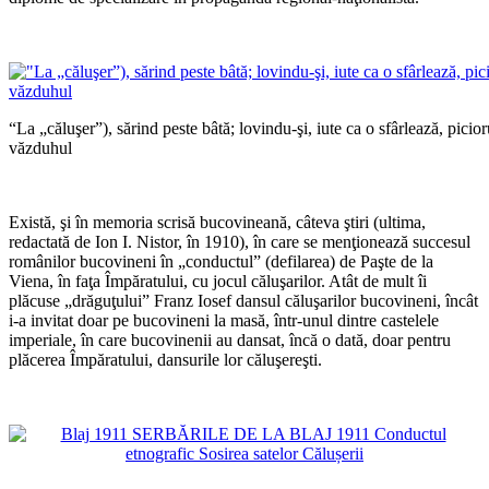
*
“La „căluşer”), sărind peste bâtă; lovindu-şi, iute ca o sfârlează, picio
văzduhul
*
Există, şi în memoria scrisă bucovineană, câteva ştiri (ultima,
redactată de Ion I. Nistor, în 1910), în care se menţionează succesul
românilor bucovineni în „conductul” (defilarea) de Paşte de la
Viena, în faţa Împăratului, cu jocul căluşarilor. Atât de mult îi
plăcuse „drăguţului” Franz Iosef dansul căluşarilor bucovineni, încât
i-a invitat doar pe bucovineni la masă, într-unul dintre castelele
imperiale, în care bucovinenii au dansat, încă o dată, doar pentru
plăcerea Împăratului, dansurile lor căluşereşti.
*