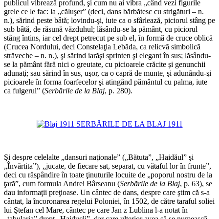
publicul vibrează profund, şi cum nu ai vibra „când vezi figurile
grele ce le fac: la „căluşer” (deci, dans bărbătesc cu strigături – n.
n.), sărind peste bâtă; lovindu-şi, iute ca o sfârlează, piciorul stâng pe
sub bâtă, de răsună văzduhul; lăsându-se la pământ, cu piciorul
stâng întins, iar cel drept petrecut pe sub el, în formă de cruce oblică
(Crucea Nordului, deci Constelaţia Lebăda, ca relicvă simbolică
străveche – n. n.), şi sărind iarăşi sprinten şi elegant în sus; lăsându-
se la pământ fără nici o greutate, cu picioarele crăcite şi genunchii
adunaţi; sau sărind în sus, uşor, ca o capră de munte, şi adunându-şi
picioarele în forma foarfecelor şi atingând pământul cu palma, iute
ca fulgerul” (
Serbările de la Blaj
, p. 280).
*
*
Şi despre celelalte „dansuri naţionale” („Bătuta”, „Haidăul” şi
„Învârtita”), „jucate, de fiecare sat, separat, cu vătaful lor în frunte”,
deci cu răspândire în toate ţinuturile locuite de „poporul nostru de la
ţară”, cum formula Andrei Bârseanu (
Serbările de la Blaj
, p. 63), se
dau informaţii preţioase. Un cântec de dans, despre care ştim că s-a
cântat, la încoronarea regelui Poloniei, în 1502, de către taraful soliei
lui Ştefan cel Mare, cântec pe care Jan z Lublina l-a notat în
„tabularia” drept „Haiducli”, dar care ulterior avea să se numească