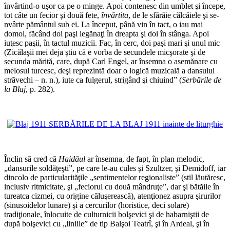
învârtind-o uşor ca pe o minge. Apoi contenesc din umblet şi începe,
tot câte un fecior şi două fete,
învârtita
, de le sfârâie călcâiele şi se-
nvârte pământul sub ei. La început, până vin în tact, o iau mai
domol, făcând doi paşi legănaţi în dreapta şi doi în stânga. Apoi
iuţesc paşii, în tactul muzicii. Fac, în cerc, doi paşi mari şi unul mic
(Zicălaşii mei deja ştiu că e vorba de secundele micşorate şi de
secunda mărită, care, după Carl Engel, ar însemna o asemănare cu
melosul turcesc, deşi reprezintă doar o logică muzicală a dansului
străvechi – n. n.), iute ca fulgerul, strigând şi chiuind” (
Serbările de
la Blaj
, p. 282).
*
*
Înclin să cred că
Haidăul
ar însemna, de fapt, în plan melodic,
„dansurile soldăţeşti”, pe care le-au cules şi Szultzer, şi Demidoff, iar
dincolo de particularităţile „sentimentelor regionaliste” (stil lăutăresc,
inclusiv ritmicitate, şi „feciorul cu două mândruţe”, dar şi bătăile în
tureatca cizmei, cu origine căluşerească), atenţionez asupra şirurilor
(sinusoidelor lunare) şi a cercurilor (horistice, deci solare)
tradiţionale, înlocuite de culturnicii bolşevici şi de habarniştii de
după bolşevici cu „liniile” de tip Balşoi Teatrî, şi în Ardeal, şi în