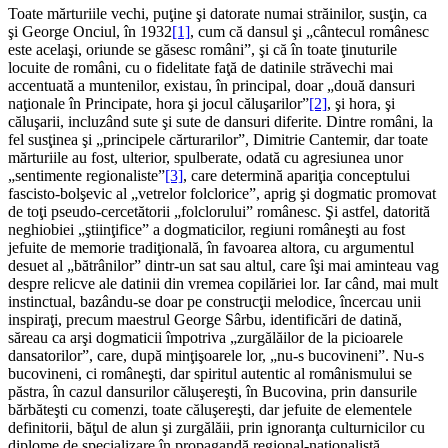
Toate mărturiile vechi, puţine şi datorate numai străinilor, susţin, ca
şi George Onciul, în 1932
[1]
, cum că dansul şi „cântecul românesc
este acelaşi, oriunde se găsesc români”, şi că în toate ţinuturile
locuite de români, cu o fidelitate faţă de datinile străvechi mai
accentuată a muntenilor, existau, în principal, doar „două dansuri
naţionale în Principate, hora şi jocul căluşarilor”
[2]
, şi hora, şi
căluşarii, incluzând sute şi sute de dansuri diferite. Dintre români, la
fel susţinea şi „principele cărturarilor”, Dimitrie Cantemir, dar toate
mărturiile au fost, ulterior, spulberate, odată cu agresiunea unor
„sentimente regionaliste”
[3]
, care determină apariţia conceptului
fascisto-bolşevic al „vetrelor folclorice”, aprig şi dogmatic promovat
de toţi pseudo-cercetătorii „folclorului” românesc. Şi astfel, datorită
neghiobiei „ştiinţifice” a dogmaticilor, regiuni româneşti au fost
jefuite de memorie tradiţională, în favoarea altora, cu argumentul
desuet al „bătrânilor” dintr-un sat sau altul, care îşi mai aminteau vag
despre relicve ale datinii din vremea copilăriei lor. Iar când, mai mult
instinctual, bazându-se doar pe construcţii melodice, încercau unii
inspiraţi, precum maestrul George Sârbu, identificări de datină,
săreau ca arşi dogmaticii împotriva „zurgălăilor de la picioarele
dansatorilor”, care, după minţişoarele lor, „nu-s bucovineni”. Nu-s
bucovineni, ci româneşti, dar spiritul autentic al românismului se
păstra, în cazul dansurilor căluşereşti, în Bucovina, prin dansurile
bărbăteşti cu comenzi, toate căluşereşti, dar jefuite de elementele
definitorii, băţul de alun şi zurgălăii, prin ignoranţa culturnicilor cu
diplome de specializare în propagandă regional-naţionalistă.