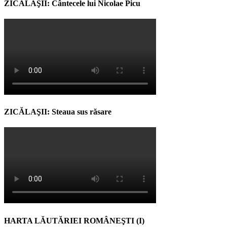
ZICĂLAŞII: Cântecele lui Nicolae Picu
ZICĂLAŞII: Steaua sus răsare
HARTA LĂUTĂRIEI ROMÂNEŞTI (I)