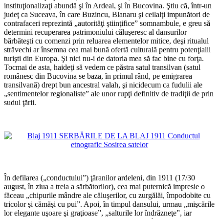
instituţionalizaţi abundă şi în Ardeal, şi în Bucovina. Ştiu că, într-un
judeţ ca Suceava, în care Buzincu, Blanaru şi ceilalţi impunători de
contrafaceri reprezintă „autorităţi ştiinţifice” somnambule, e greu să
determini recuperarea patrimoniului căluşeresc al dansurilor
bărbăteşti cu comenzi prin reluarea elementelor mitice, deşi ritualul
străvechi ar însemna cea mai bună ofertă culturală pentru potenţialii
turişti din Europa. Şi nici nu-i de datoria mea să fac bine cu forţa.
Tocmai de asta, haideţi să vedem ce păstra satul transilvan (satul
românesc din Bucovina se baza, în primul rând, pe emigrarea
transilvană) drept bun ancestral valah, şi nicidecum ca fudulii ale
„sentimentelor regionaliste” ale unor rupţi definitiv de tradiţii de prin
sudul ţării.
*
*
În defilarea („conductului”) ţăranilor ardeleni, din 1911 (17/30
august, în ziua a treia a sărbătorilor), cea mai puternică impresie o
făceau „chipurile mândre ale căluşerilor, cu zurgălăi, împodobite cu
tricolor şi cămăşi cu pui”. Apoi, în timpul dansului, urmau „mişcările
lor elegante uşoare şi graţioase”, „salturile lor îndrăzneţe”, iar