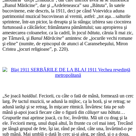
„Banul Mărăcine”, dar şi „Ardeleneasca” sau „Bătuta”, în satele
bucovinene, este descris, la 1911, deci pe când Voievidca aduna
patrimoniul muzical bucovinean al vremii, astfel: „tot aşa…salturile
sprintene, într-un picior, la dreapta şi la stânga; izbirea sau ciocnirea
furtunoasă a călcâielor; frământarea pământului; sau apropierea şi
amestecarea coloanelor, ca la cadril, în jocul
bătuta
, căruia îi mai zic,
pe Târnavă, şi
Banul Mărăcine
” amintesc de „jocurile vechi romane
şi eline” (numite, de episcopul de atunci al Caransebeşului, Miron
Cristea „jocuri religioase”, p. 220).
*
*
„Se joacă
haidăul
. Feciorii, cu câte o fată de mână, formează un cerc
larg. Pe tactul muzicii, se adună la mijloc, ca la horă, şi se retrag; se
adună iarăşi şi se retrag, în mişcare ritmică. Învârtesc fata pe sub
mână şi-apoi joacă fiecare câte o figură din
căluşer
sau
bătuta
…
Grupurile mai aprinse joacă, cu foc,
învârtita
. Mă uit cu drag şi la
ele. Feciorii merg, unul după altul, în frunte cu cel mai isteţ. Trecând
pe lângă grupul de fete, îşi iar, rând pe rând, câte una, învârtind-o pe
sub mână. Mai umblă o dată în cerc şi-şi aleg, pe rând, şi o a doua,