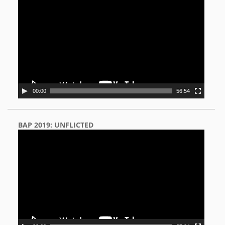
Player
00:00
56:54
BAP 2019: UNFLICTED
Video
Player