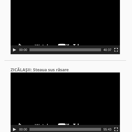
Player
00:00
40:37
ZICĂLAŞII: Steaua sus răsare
Video
Player
00:00
55:43