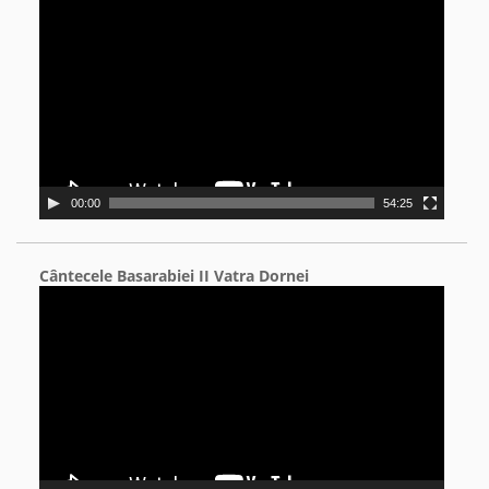
Video
Player
00:00
54:25
Cântecele Basarabiei II Vatra Dornei
Video
Player