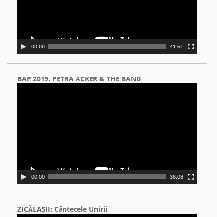
00:00
41:51
BAP 2019: PETRA ACKER & THE BAND
Video
Player
00:00
38:08
ZICĂLAŞII: Cântecele Unirii