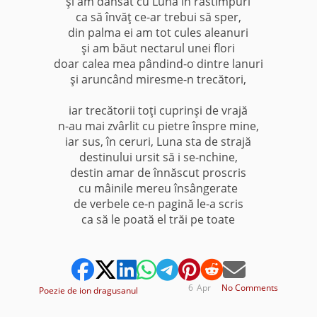
şi am dansat cu Luna în răstimpuri
ca să învăţ ce-ar trebui să sper,
din palma ei am tot cules aleanuri
şi am băut nectarul unei flori
doar calea mea pândind-o dintre lanuri
şi aruncând miresme-n trecători,
iar trecătorii toţi cuprinşi de vrajă
n-au mai zvârlit cu pietre înspre mine,
iar sus, în ceruri, Luna sta de strajă
destinului ursit să i se-nchine,
destin amar de înnăscut proscris
cu mâinile mereu însângerate
de verbele ce-n pagină le-a scris
ca să le poată el trăi pe toate
6
Apr
No Comments
Poezie de ion dragusanul