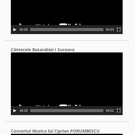
00:00
50:53
Cântecele Basarabiei I Suceava
Video
Player
00:00
59:02
Concertul Muzica lui Ciprian PORUMBESCU