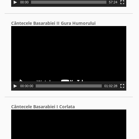
00:00
57:24
Cântecele Basarabiei II Gura Humorului
Video
Player
00:00:00
01:02:28
Cântecele Basarabiei I Corlata
Video
Player