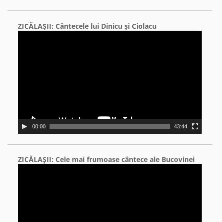
ZICĂLAŞII: Cântecele lui Dinicu şi Ciolacu
Video
Player
00:00
43:44
ZICĂLAŞII: Cele mai frumoase cântece ale Bucovinei
Video
Player