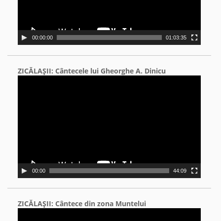
00:00:00
01:03:35
ZICĂLAŞII: Cântecele lui Gheorghe A. Dinicu
Video
Player
00:00
44:09
ZICĂLAŞII: Cântece din zona Muntelui
Video
Player