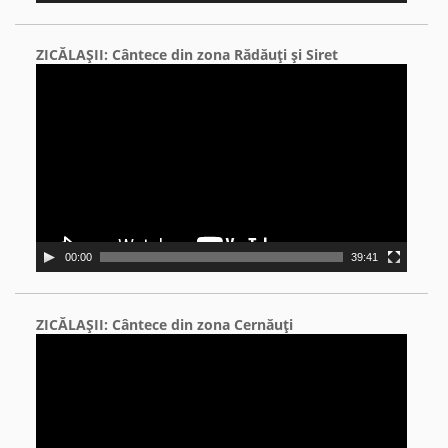
ZICĂLAŞII: Cântece din zona Rădăuţi şi Siret
Video
Player
00:00
39:41
ZICĂLAŞII: Cântece din zona Cernăuţi
Video
Player