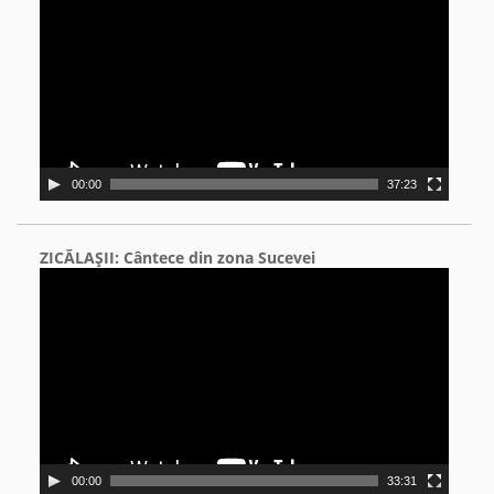
00:00
37:23
ZICĂLAŞII: Cântece din zona Sucevei
Video
Player
00:00
33:31