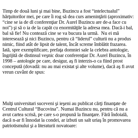
Timp de două luni şi mai bine, Buzincu a fost “intelectualul”
hărţuitorilor mei, pe care îi rog să dea curs ameninţării (aproximativ:
“cine se ia de dl conferenţiar Dr. Aurel Buzincu are de-a face cu
noi”) şi să o ia de la capăt cu enormităţile la adresa mea. Dacă-i bal,
bal să fie! Nu contează cine se va bucura la urmă. Nu ei mă
interesează şi nici Buzincu, pentru că “liderul” culturii nu a produs
nimic, fiind atât de lipsit de talent, încât screme îmblătit frazarea.
Iată, spre exemplificare, prefaţa domniei sale la celebra antologie,
îngrijită de distinsul veşnic doar conferenţiar Dr. Aurel Buzincu, în
1998 – antologie pe care, desigur, aş fi interzis-o ca fiind prost
concepută (dovadă: nu au mai existat şi alte volume), dacă aş fi avut
vreun cuvânt de spus:
Mulţi universitari suceveni şi ieşeni au publicat cărţi finanţate de
Centrul Cultural “Bucovina”. Numai Buzincu nu, pentru că nu a
avut cartea scrisă, pe care s-o propună la finanţare. Fără îndoială,
dacă n-ar fi înnodat la condei, ar izbuti un salt uriaş în promovarea
patriotismului şi a literaturii novatoare: