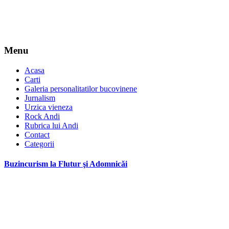
Menu
Acasa
Carti
Galeria personalitatilor bucovinene
Jurnalism
Urzica vieneza
Rock Andi
Rubrica lui Andi
Contact
Categorii
Buzincurism la Flutur şi Adomnicăi