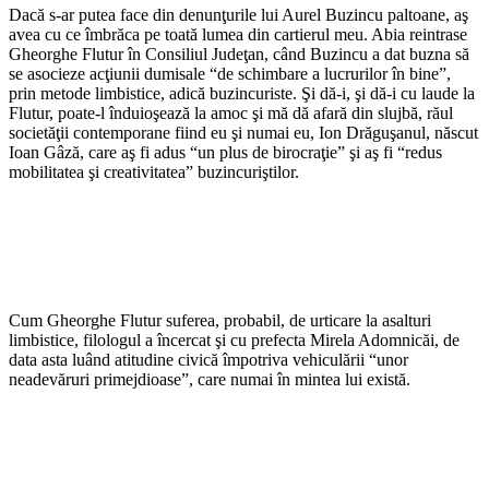
Dacă s-ar putea face din denunţurile lui Aurel Buzincu paltoane, aş
avea cu ce îmbrăca pe toată lumea din cartierul meu. Abia reintrase
Gheorghe Flutur în Consiliul Judeţan, când Buzincu a dat buzna să
se asocieze acţiunii dumisale “de schimbare a lucrurilor în bine”,
prin metode limbistice, adică buzincuriste. Şi dă-i, şi dă-i cu laude la
Flutur, poate-l înduioşează la amoc şi mă dă afară din slujbă, răul
societăţii contemporane fiind eu şi numai eu, Ion Drăguşanul, născut
Ioan Gâză, care aş fi adus “un plus de birocraţie” şi aş fi “redus
mobilitatea şi creativitatea” buzincuriştilor.
Cum Gheorghe Flutur suferea, probabil, de urticare la asalturi
limbistice, filologul a încercat şi cu prefecta Mirela Adomnicăi, de
data asta luând atitudine civică împotriva vehiculării “unor
neadevăruri primejdioase”, care numai în mintea lui există.