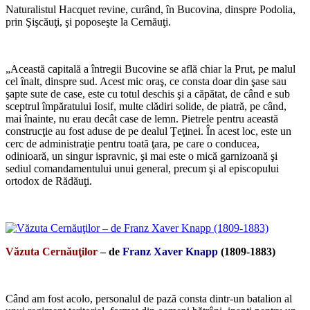
Naturalistul Hacquet revine, curând, în Bucovina, dinspre Podolia,
prin Şişcăuţi, şi poposeşte la Cernăuţi.
*
„Această capitală a întregii Bucovine se află chiar la Prut, pe malul
cel înalt, dinspre sud. Acest mic oraş, ce consta doar din şase sau
şapte sute de case, este cu totul deschis şi a căpătat, de când e sub
sceptrul împăratului Iosif, multe clădiri solide, de piatră, pe când,
mai înainte, nu erau decât case de lemn. Pietrele pentru această
construcţie au fost aduse de pe dealul Ţeţinei. În acest loc, este un
cerc de administraţie pentru toată ţara, pe care o conducea,
odinioară, un singur ispravnic, şi mai este o mică garnizoană şi
sediul comandamentului unui general, precum şi al episcopului
ortodox de Rădăuţi.
*
Văzuta Cernăuţilor
– de
Franz Xaver Knapp
(1809-1883)
*
Când am fost acolo, personalul de pază consta dintr-un batalion al