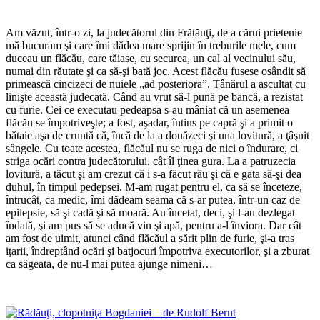
*
Am văzut, într-o zi, la judecătorul din Frătăuţi, de a cărui prietenie
mă bucuram şi care îmi dădea mare sprijin în treburile mele, cum
duceau un flăcău, care tăiase, cu securea, un cal al vecinului său,
numai din răutate şi ca să-şi bată joc. Acest flăcău fusese osândit să
primească cincizeci de nuiele „ad posteriora”. Tânărul a ascultat cu
linişte această judecată. Când au vrut să-l pună pe bancă, a rezistat
cu furie. Cei ce executau pedeapsa s-au mâniat că un asemenea
flăcău se împotriveşte; a fost, aşadar, întins pe capră şi a primit o
bătaie aşa de cruntă că, încă de la a douăzeci şi una lovitură, a ţâşnit
sângele. Cu toate acestea, flăcăul nu se ruga de nici o îndurare, ci
striga ocări contra judecătorului, cât îl ţinea gura. La a patruzecia
lovitură, a tăcut şi am crezut că i s-a făcut rău şi că e gata să-şi dea
duhul, în timpul pedepsei. M-am rugat pentru el, ca să se înceteze,
întrucât, ca medic, îmi dădeam seama că s-ar putea, într-un caz de
epilepsie, să şi cadă şi să moară. Au încetat, deci, şi l-au dezlegat
îndată, şi am pus să se aducă vin şi apă, pentru a-l înviora. Dar cât
am fost de uimit, atunci când flăcăul a sărit plin de furie, şi-a tras
iţarii, îndreptând ocări şi batjocuri împotriva executorilor, şi a zburat
ca săgeata, de nu-l mai putea ajunge nimeni…
*