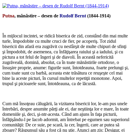
Putna
, mănăstire – desen de
Rudolf Bernt
(1844-1914)
*
În mijlocul incintei, se ridică biserica de zid, constând din mai multe
turle, împodobite cu multe cruci de fier, pe acoperiş. Tot zidul
bisericii din afară era zugrăvit cu nesfârşit de multe chipuri de sfinţi
şi împodobit, de asemenea, cu înfăţişarea raiului şi a iadului, şi cu
pictura a tot felul de îngeri şi de diavoli. În această nefericită
zugrăveală, domină, absolut, ca în toate mănăstirile ortodoxe, o
însuşire proprie, anume: figurile sunt, întotdeauna, foarte prelungi şi,
cum toate sunt cu barbă, aceasta este trăsătura ce reuşeşte cel mai
bine la aceste picturi, în cursul multelor repetiţii monotone. Apoi,
trupul şi picioarele sunt, întotdeauna, ca de lăcustă.
*
Cum mă însoţeau călugării, la vizitarea bisericii lor, le-am pus unele
întrebări, despre anumite părţi ale ei, dar neştiinţa lor e mare, în toate
domeniile şi, deci, şi-ntr-acesta. Când am ajuns în faţa picturii,
înfăţişându-l pe Iacob adormit, am întrebat pe egumen sau superiorul
comunităţii: De ce suie, pe scară, la cer, îngerii, care ar putea să
zboare? Răspunsul său a fost că nu ştie. Atunci am zis: Desigur, ei