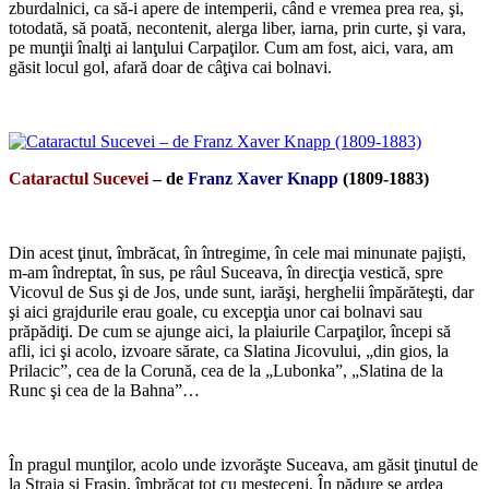
zburdalnici, ca să-i apere de intemperii, când e vremea prea rea, şi,
totodată, să poată, necontenit, alerga liber, iarna, prin curte, şi vara,
pe munţii înalţi ai lanţului Carpaţilor. Cum am fost, aici, vara, am
găsit locul gol, afară doar de câţiva cai bolnavi.
*
Cataractul Sucevei
– de
Franz Xaver Knapp
(1809-1883)
*
Din acest ţinut, îmbrăcat, în întregime, în cele mai minunate pajişti,
m-am îndreptat, în sus, pe râul Suceava, în direcţia vestică, spre
Vicovul de Sus şi de Jos, unde sunt, iarăşi, herghelii împărăteşti, dar
şi aici grajdurile erau goale, cu excepţia unor cai bolnavi sau
prăpădiţi. De cum se ajunge aici, la plaiurile Carpaţilor, începi să
afli, ici şi acolo, izvoare sărate, ca Slatina Jicovului, „din gios, la
Prilacic”, cea de la Corună, cea de la „Lubonka”, „Slatina de la
Runc şi cea de la Bahna”…
*
În pragul munţilor, acolo unde izvorăşte Suceava, am găsit ţinutul de
la Straja şi Frasin, îmbrăcat tot cu mesteceni. În pădure se ardea