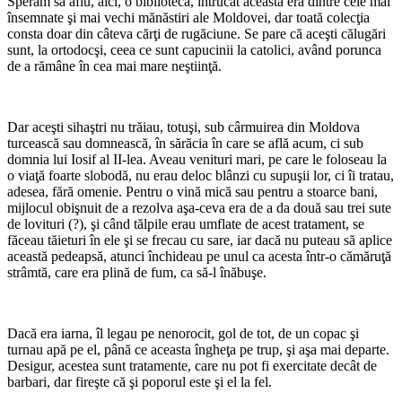
Speram să aflu, aici, o bibliotecă, întrucât aceasta era dintre cele mai
însemnate şi mai vechi mănăstiri ale Moldovei, dar toată colecţia
consta doar din câteva cărţi de rugăciune. Se pare că aceşti călugări
sunt, la ortodocşi, ceea ce sunt capucinii la catolici, având porunca
de a rămâne în cea mai mare neştiinţă.
*
Dar aceşti sihaştri nu trăiau, totuşi, sub cârmuirea din Moldova
turcească sau domnească, în sărăcia în care se află acum, ci sub
domnia lui Iosif al II-lea. Aveau venituri mari, pe care le foloseau la
o viaţă foarte slobodă, nu erau deloc blânzi cu supuşii lor, ci îi tratau,
adesea, fără omenie. Pentru o vină mică sau pentru a stoarce bani,
mijlocul obişnuit de a rezolva aşa-ceva era de a da două sau trei sute
de lovituri (?), şi când tălpile erau umflate de acest tratament, se
făceau tăieturi în ele şi se frecau cu sare, iar dacă nu puteau să aplice
această pedeapsă, atunci închideau pe unul ca acesta într-o cămăruţă
strâmtă, care era plină de fum, ca să-l înăbuşe.
*
Dacă era iarna, îl legau pe nenorocit, gol de tot, de un copac şi
turnau apă pe el, până ce aceasta îngheţa pe trup, şi aşa mai departe.
Desigur, acestea sunt tratamente, care nu pot fi exercitate decât de
barbari, dar fireşte că şi poporul este şi el la fel.