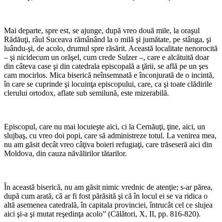
*
Mai departe, spre est, se ajunge, după vreo două mile, la oraşul
Rădăuţi, râul Suceava rămânând la o milă şi jumătate, pe stânga, şi
luându-şi, de acolo, drumul spre răsărit. Această localitate nenorocită
– şi nicidecum un orăşel, cum crede Sulzer –, care e alcătuită doar
din câteva case şi din catedrala episcopală a ţării, se află pe un şes
cam mocirlos. Mica biserică neînsemnată e înconjurată de o incintă,
în care se cuprinde şi locuinţa episcopului, care, ca şi toate clădirile
clerului ortodox, aflate sub semilună, este mizerabilă.
*
Episcopul, care nu mai locuieşte aici, ci la Cernăuţi, ţine, aici, un
slujbaş, cu vreo doi popi, care să administreze totul. La venirea mea,
nu am găsit decât vreo câţiva boieri refugiaţi, care trăseseră aici din
Moldova, din cauza năvălirilor tătarilor.
*
În această biserică, nu am găsit nimic vrednic de atenţie; s-ar părea,
după cum arată, că ar fi fost părăsită şi că în locul ei se va ridica o
altă asemenea catedrală, în capitala provinciei, întrucât cel ce slujea
aici şi-a şi mutat reşedinţa acolo” (Călători, X, II, pp. 816-820).