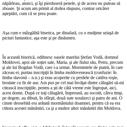
năpârleau, atunci, şi îşi pierduseră penele, şi de aceea nu puteau să
zboare. Şi acum am primit al doilea răspuns, contrar oricărei
aşteptări, cum că se prea poate.
*
Aşa cum e mâzgălită biserica, pe dinafară, cu o mulţime uriaşă de
picturi fantastice, aşa este şi pe dinăuntru.
*
În această biserică, odihnesc oasele marelui Ştefan Vodă, domnul
Moldovei, apoi ale soţiei sale, Maria, şi ale fiului său, Petru, precum
şi ale lui Bogdan Vodă, care i-a urmat. Mormintele de piatră, în care
zăceau ei, purtau inscripţii în limba moldovenească (confuzie: în
limba slavonă – n.n.) şi erau acoperite cu perdele de catifea roşie,
brodate cu fir de aur. Am pus pe cel mai învăţat dintre călugări să-mi
citească inscripţiile, pentru a şti de câtă vreme este îngropat, aici,
acest domn. După ce toţi călugării, împreună, au socotit, câtva timp,
pe degete, au dibuit, în sfârşit, două sute nouăzeci şi patru de ani. O
cinste deosebită era arătată mormântului doamnei, pentru că ea era
ctitora acestei mănăstiri, ca şi a multor altor mănăstiri din Moldova.
*