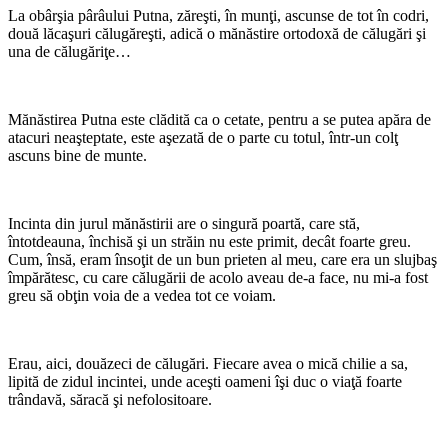
La obârşia pârâului Putna, zăreşti, în munţi, ascunse de tot în codri,
două lăcaşuri călugăreşti, adică o mănăstire ortodoxă de călugări şi
una de călugăriţe…
*
Mănăstirea Putna este clădită ca o cetate, pentru a se putea apăra de
atacuri neaşteptate, este aşezată de o parte cu totul, într-un colţ
ascuns bine de munte.
*
Incinta din jurul mănăstirii are o singură poartă, care stă,
întotdeauna, închisă şi un străin nu este primit, decât foarte greu.
Cum, însă, eram însoţit de un bun prieten al meu, care era un slujbaş
împărătesc, cu care călugării de acolo aveau de-a face, nu mi-a fost
greu să obţin voia de a vedea tot ce voiam.
*
Erau, aici, douăzeci de călugări. Fiecare avea o mică chilie a sa,
lipită de zidul incintei, unde aceşti oameni îşi duc o viaţă foarte
trândavă, săracă şi nefolositoare.
*