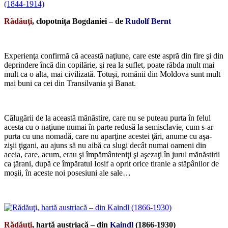
Rădăuţi
, clopotniţa Bogdaniei – de
Rudolf Bernt
*
Experienţa confirmă că această naţiune, care este aspră din fire şi din
deprindere încă din copilărie, şi rea la suflet, poate răbda mult mai
mult ca o alta, mai civilizată. Totuşi, românii din Moldova sunt mult
mai buni ca cei din Transilvania şi Banat.
*
Călugării de la această mănăstire, care nu se puteau purta în felul
acesta cu o naţiune numai în parte redusă la semisclavie, cum s-ar
purta cu una nomadă, care nu aparţine acestei ţări, anume cu aşa-
zişii ţigani, au ajuns să nu aibă ca slugi decât numai oameni din
aceia, care, acum, erau şi împământeniţi şi aşezaţi în jurul mănăstirii
ca ţărani, după ce împăratul Iosif a oprit orice tiranie a stăpânilor de
moşii, în aceste noi posesiuni ale sale…
*
Rădăuţi
, hartă austriacă – din
Kaindl
(1866-1930)