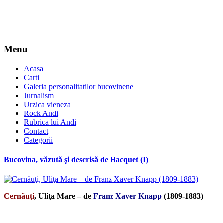
Menu
Acasa
Carti
Galeria personalitatilor bucovinene
Jurnalism
Urzica vieneza
Rock Andi
Rubrica lui Andi
Contact
Categorii
Bucovina, văzută şi descrisă de Hacquet (I)
Cernăuţi
, Uliţa Mare – de
Franz Xaver Knapp
(1809-1883)
*