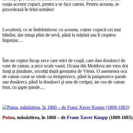
coaja acestor copaci, pentru a se face catran. Pentru aceasta, se
procedează în felul următor:
*
Locuitorii, ce se îndeletnicesc cu aceasta, cojesc copacii cei mai
bătrâni, dar totuşi plini de sevă, până la tulpină sau îi cioplesc
împrejur…
*
Într-un cuptor încap zece care mici de coajă, care dau douăzeci de
vase de catran, a zece ocale vasul. Ocaua din Moldova are vreo doi
funţi şi jumătate, socotiţi după greutatea de Viena. O asemenea oca
de catran curat se vinde cu treisprezece, până la paisprezece parale
sau douăzeci, până la douăzeci şi unu de creiţari, iar cea de catran
brut, cu şapte parale…
*
Putna
, mănăstirea, în 1860 – de
Franz Xaver Knapp
(1809-1883)
*