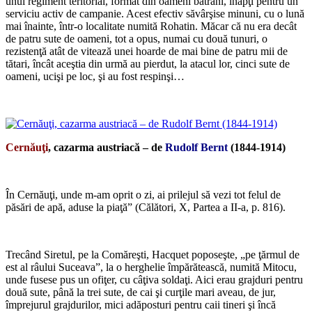
unui regiment teritorial, format din oameni bătrâni, inapţi pentru un
serviciu activ de campanie. Acest efectiv săvârşise minuni, cu o lună
mai înainte, într-o localitate numită Rohatin. Măcar că nu era decât
de patru sute de oameni, tot a opus, numai cu două tunuri, o
rezistenţă atât de vitează unei hoarde de mai bine de patru mii de
tătari, încât aceştia din urmă au pierdut, la atacul lor, cinci sute de
oameni, ucişi pe loc, şi au fost respinşi…
*
Cernăuţi
, cazarma austriacă – de
Rudolf Bernt
(1844-1914)
*
În Cernăuţi, unde m-am oprit o zi, ai prilejul să vezi tot felul de
păsări de apă, aduse la piaţă” (Călători, X, Partea a II-a, p. 816).
*
Trecând Siretul, pe la Comăreşti, Hacquet poposeşte, „pe ţărmul de
est al râului Suceava”, la o herghelie împărătească, numită Mitocu,
unde fusese pus un ofiţer, cu câţiva soldaţi. Aici erau grajduri pentru
două sute, până la trei sute, de cai şi curţile mari aveau, de jur,
împrejurul grajdurilor, mici adăposturi pentru caii tineri şi încă