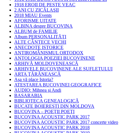
1918 EROII DE PESTE VEAC
2 ANI CU ZICĂLAŞII
2018 MIAU Events
AFORISME UITATE
ALBINA despre BUCOVINA
ALBUM de FAMILIE
Album PERSONALITĂŢI
ALTE CÂNTECE VECHI
ANECDOTE ISTORICE
ANTIROMÂNISMUL ORTODOX
ANTOLOGIA POEZIEI BUCOVINENE
ARHIVĂ MOLDOVENEASCĂ
ARHIVELE BUCOVINENE ALE SUFLETULUI
ARTA ŢĂRĂNEASCĂ
Aşa vă place Istoria?
ATESTAREA BUCOVINEI GEOGRAFICE
AUDIO: Mihnea şi Andi
BASARABIA
BIBLIOTECA GENEALOGICĂ
BUCATE BOIEREŞTI DIN MOLDOVA
BUCOVINA – POEŢII POEŢI
BUCOVINA ACOUSTIC PARK 2017
BUCOVINA ACOUSTIC PARK 2017 concerte video
BUCOVINA ACOUSTIC PARK 2018
BUCOVINA ACOUSTIC PARK 2019