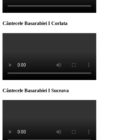
Cântecele Basarabiei I Corlata
Cântecele Basarabiei I Suceava