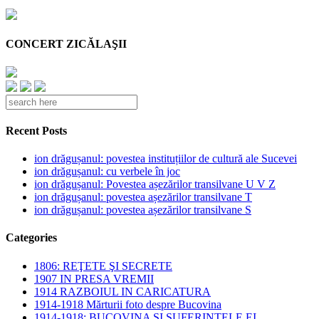
CONCERT ZICĂLAŞII
Recent Posts
ion drăgușanul: povestea instituțiilor de cultură ale Sucevei
ion drăgușanul: cu verbele în joc
ion drăgușanul: Povestea așezărilor transilvane U V Z
ion drăgușanul: povestea așezărilor transilvane T
ion drăgușanul: povestea așezărilor transilvane S
Categories
1806: REŢETE ŞI SECRETE
1907 IN PRESA VREMII
1914 RAZBOIUL IN CARICATURA
1914-1918 Mărturii foto despre Bucovina
1914-1918: BUCOVINA SI SUFERINTELE EI