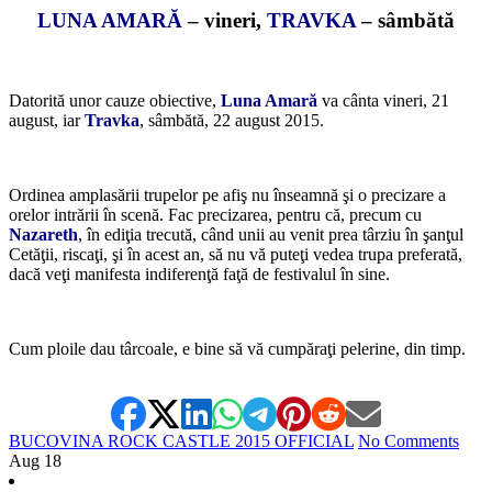
LUNA AMARĂ
– vineri,
TRAVKA
– sâmbătă
*
Datorită unor cauze obiective,
Luna Amară
va cânta vineri, 21
august, iar
Travka
, sâmbătă, 22 august 2015.
*
Ordinea amplasării trupelor pe afiş nu înseamnă şi o precizare a
orelor intrării în scenă. Fac precizarea, pentru că, precum cu
Nazareth
, în ediţia trecută, când unii au venit prea târziu în şanţul
Cetăţii, riscaţi, şi în acest an, să nu vă puteţi vedea trupa preferată,
dacă veţi manifesta indiferenţă faţă de festivalul în sine.
*
Cum ploile dau târcoale, e bine să vă cumpăraţi pelerine, din timp.
BUCOVINA ROCK CASTLE 2015 OFFICIAL
No Comments
Aug
18