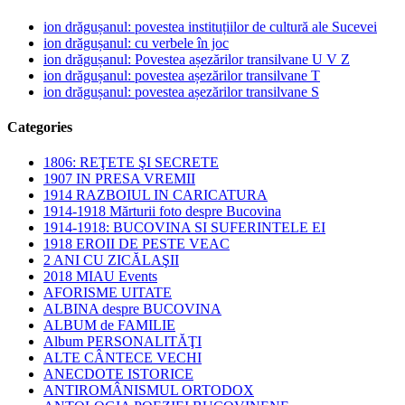
ion drăgușanul: povestea instituțiilor de cultură ale Sucevei
ion drăgușanul: cu verbele în joc
ion drăgușanul: Povestea așezărilor transilvane U V Z
ion drăgușanul: povestea așezărilor transilvane T
ion drăgușanul: povestea așezărilor transilvane S
Categories
1806: REŢETE ŞI SECRETE
1907 IN PRESA VREMII
1914 RAZBOIUL IN CARICATURA
1914-1918 Mărturii foto despre Bucovina
1914-1918: BUCOVINA SI SUFERINTELE EI
1918 EROII DE PESTE VEAC
2 ANI CU ZICĂLAŞII
2018 MIAU Events
AFORISME UITATE
ALBINA despre BUCOVINA
ALBUM de FAMILIE
Album PERSONALITĂŢI
ALTE CÂNTECE VECHI
ANECDOTE ISTORICE
ANTIROMÂNISMUL ORTODOX