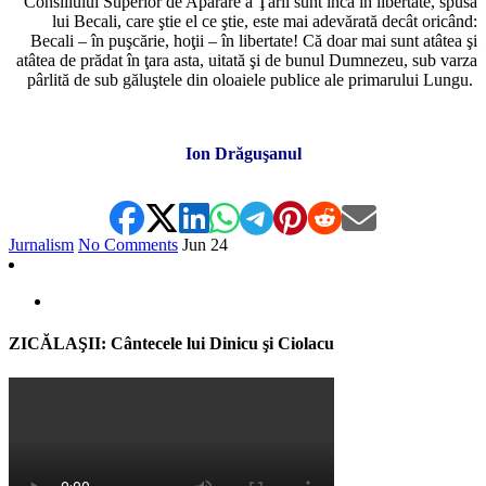
Consiliului Superior de Apărare a Ţării sunt încă în libertate, spusa
lui Becali, care ştie el ce ştie, este mai adevărată decât oricând:
Becali – în puşcărie, hoţii – în libertate! Că doar mai sunt atâtea şi
atâtea de prădat în ţara asta, uitată şi de bunul Dumnezeu, sub varza
pârlită de sub găluştele din oloaiele publice ale primarului Lungu.
Ion Drăguşanul
Jurnalism
No Comments
Jun
24
ZICĂLAŞII: Cântecele lui Dinicu şi Ciolacu