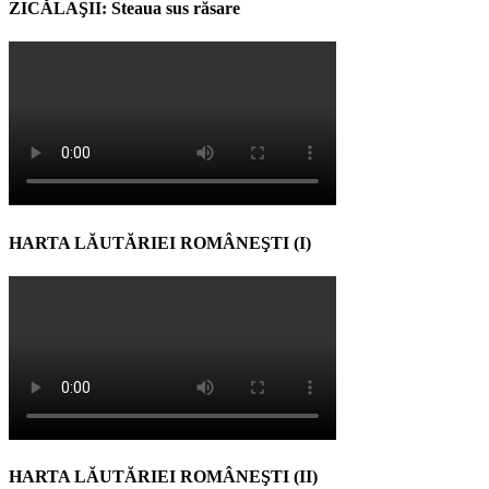
ZICĂLAŞII: Steaua sus răsare
HARTA LĂUTĂRIEI ROMÂNEŞTI (I)
HARTA LĂUTĂRIEI ROMÂNEŞTI (II)