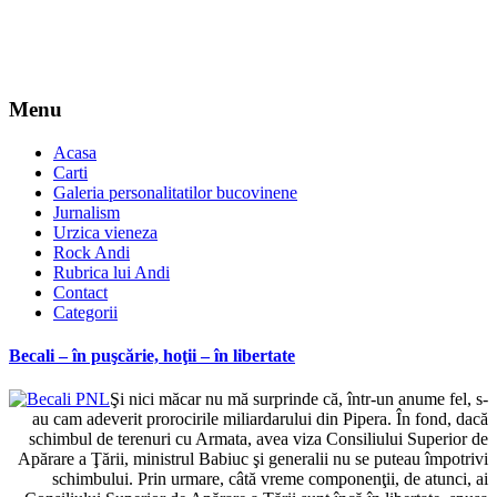
Menu
Acasa
Carti
Galeria personalitatilor bucovinene
Jurnalism
Urzica vieneza
Rock Andi
Rubrica lui Andi
Contact
Categorii
Becali – în puşcărie, hoţii – în libertate
Şi nici măcar nu mă surprinde că, într-un anume fel, s-
au cam adeverit prorocirile miliardarului din Pipera. În fond, dacă
schimbul de terenuri cu Armata, avea viza Consiliului Superior de
Apărare a Ţării, ministrul Babiuc şi generalii nu se puteau împotrivi
schimbului. Prin urmare, câtă vreme componenţii, de atunci, ai