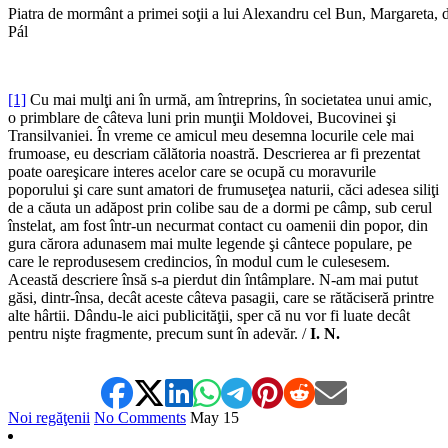
Piatra de mormânt a primei soţii a lui Alexandru cel Bun, Margareta, 
Pál
[1]
Cu mai mulţi ani în urmă, am întreprins, în societatea unui amic,
o primblare de câteva luni prin munţii Moldovei, Bucovinei şi
Transilvaniei. În vreme ce amicul meu desemna locurile cele mai
frumoase, eu descriam călătoria noastră. Descrierea ar fi prezentat
poate oareşicare interes acelor care se ocupă cu moravurile
poporului şi care sunt amatori de frumuseţea naturii, căci adesea siliţi
de a căuta un adăpost prin colibe sau de a dormi pe câmp, sub cerul
înstelat, am fost într-un necurmat contact cu oamenii din popor, din
gura cărora adunasem mai multe legende şi cântece populare, pe
care le reprodusesem credincios, în modul cum le culesesem.
Această descriere însă s-a pierdut din întâmplare. N-am mai putut
găsi, dintr-însa, decât aceste câteva pasagii, care se rătăciseră printre
alte hârtii. Dându-le aici publicităţii, sper că nu vor fi luate decât
pentru nişte fragmente, precum sunt în adevăr. /
I. N.
Noi regăţenii
No Comments
May
15