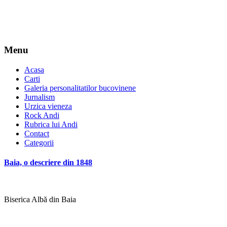
Menu
Acasa
Carti
Galeria personalitatilor bucovinene
Jurnalism
Urzica vieneza
Rock Andi
Rubrica lui Andi
Contact
Categorii
Baia, o descriere din 1848
Biserica Albă din Baia