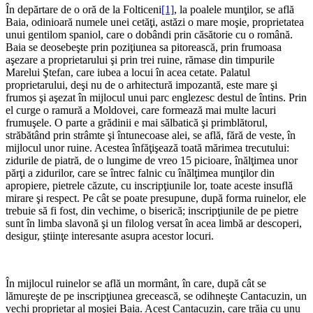
În depărtare de o oră de la Folticeni
[1]
, la poalele munţilor, se află
Baia, odinioară numele unei cetăţi, astăzi o mare moşie, proprietatea
unui gentilom spaniol, care o dobândi prin căsătorie cu o română.
Baia se deosebeşte prin poziţiunea sa pitorească, prin frumoasa
aşezare a proprietarului şi prin trei ruine, rămase din timpurile
Marelui Ştefan, care iubea a locui în acea cetate. Palatul
proprietarului, deşi nu de o arhitectură impozantă, este mare şi
frumos şi aşezat în mijlocul unui parc englezesc destul de întins. Prin
el curge o ramură a Moldovei, care formează mai multe lacuri
frumuşele. O parte a grădinii e mai sălbatică şi primblătorul,
străbătând prin strâmte şi întunecoase alei, se află, fără de veste, în
mijlocul unor ruine. Acestea înfăţişează toată mărimea trecutului:
zidurile de piatră, de o lungime de vreo 15 picioare, înălţimea unor
părţi a zidurilor, care se întrec falnic cu înălţimea munţilor din
apropiere, pietrele căzute, cu inscripţiunile lor, toate aceste insuflă
mirare şi respect. Pe cât se poate presupune, după forma ruinelor, ele
trebuie să fi fost, din vechime, o biserică; inscripţiunile de pe pietre
sunt în limba slavonă şi un filolog versat în acea limbă ar descoperi,
desigur, ştiinţe interesante asupra acestor locuri.
În mijlocul ruinelor se află un mormânt, în care, după cât se
lămureşte de pe inscripţiunea grecească, se odihneşte Cantacuzin, un
vechi proprietar al moşiei Baia. Acest Cantacuzin, care trăia cu unu