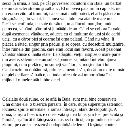
secol în urmă, a fost, pe cât povestesc locuitorii din Baia, un bărbat
de un caracter straniu şi sălbatic. El nu avea palaturi în capitală, nici
nu era servitor al tronului, ca cei mai mulţi boieri; el afla plăcere în
singurătate şi în vânat. Pasiunea vânatului era atât de mare în el,
încât se acufunda, cu sute de săteni, în adâncul munţilor, unde
petrecea, vânând, pătrimi şi jumătăţi de an. Când se cobora în vale,
după asemenea vânătoare, aducea cu el mulţime de urşi şi de cerbi
ucişi, cu a căror piei şi coarne îşi orna palatul. Când nu vâna, îi
plăcea a rătăci singur prin păduri şi se oprea, cu deosebită mulţămire,
între ruinele din grădină, care erau locul său favorit. Acest pasionat
vânător atinse o înaltă etate. La sfârşitul vieţii, risipise o mare parte
din avere; sătenii ce erau sub stăpânirea sa, uitând întrebuinţarea
plugului, erau prefăcuţi în sumeţi vânători, şi moştenitorii lui
Cantacuzin nu dobândiră, prin testamentul său, decât un mare număr
de piei de fiare sălbatice, cu îndatorirea de a-l înmormânta în
mijlocul ruinelor atât iubite de el.
Celelalte două ruine, ce se află la Baia, sunt mai bine conservate.
Una dintre ele, o biserică părăsita, în care, după superstiţia sătenilor,
locuiesc spirite infernale, a rămas întreagă, afară de clopotniţă. A
doua, iarăşi o biserică, e conservată şi mai bine, şi a fost prefăcută şi
înnoită, aşa încât înfăţoşează un aspect ridicol, cu grandioasele sale
ziduri, pe care se reazemă o clopotniţă de lemn. Deşănţat contrast