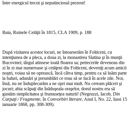
între energicul trecut şi neputinciosul prezent!
Baia, Ruinele Cetăţii în 1815, CLA 1909, p. 188
După vizitarea acestor locuri, ne întoarserăm în Folticeni, cu
intenţiunea de a pleca, a doua zi, la monastirea Slatina şi în munţii
Bucovinei; târgul atinsese toată floarea sa; petrecerile deveneau din
zi în zi mai numeroase şi cetăţeni din Folticeni, deveniţi acum amicii
noştri, voiau să ne oprească, încă câtva timp, pentru ca să luăm parte
la baluri, adunări şi preumblări ce erau să se facă în acele zile. Noi,
însă, nu ne înduplecarăm a ne opri mai mult. Nu ceream plăceri şi
jocuri; abia scăpaţi din înăduşeala oraşelor, dorul nostru era să
gustăm simplicitatea şi frumuseţea naturii! (Negruzzi, Iacob,
Din
Carpaţi / Fragmente
, în
Convorbiri literare
, Anul I, No. 22, Iassi 15
ianuarie 1868, pp. 308-309).