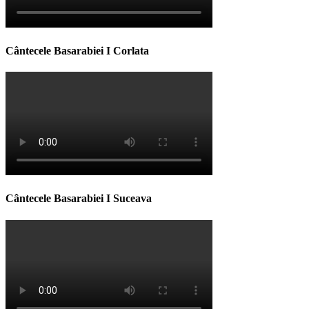
Cântecele Basarabiei I Corlata
Cântecele Basarabiei I Suceava